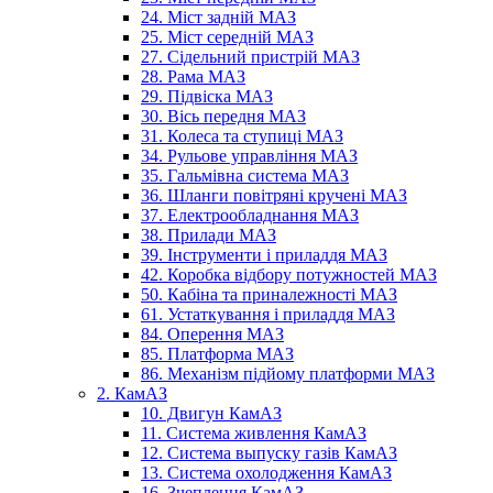
24. Міст задній МАЗ
25. Міст середній МАЗ
27. Сідельний пристрій МАЗ
28. Рама МАЗ
29. Підвіска МАЗ
30. Вісь передня МАЗ
31. Колеса та ступиці МАЗ
34. Рульове управління МАЗ
35. Гальмівна система МАЗ
36. Шланги повітряні кручені МАЗ
37. Електрообладнання МАЗ
38. Прилади МАЗ
39. Інструменти і приладдя МАЗ
42. Коробка відбору потужностей МАЗ
50. Кабіна та приналежності МАЗ
61. Устаткування і приладдя МАЗ
84. Оперення МАЗ
85. Платформа МАЗ
86. Механізм підйому платформи МАЗ
2. КамАЗ
10. Двигун КамАЗ
11. Система живлення КамАЗ
12. Система выпуску газів КамАЗ
13. Система охолодження КамАЗ
16. Зчеплення КамАЗ