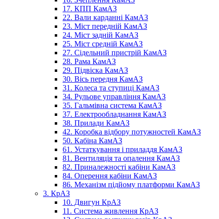
17. КПП КамАЗ
22. Вали карданні КамАЗ
23. Міст передній КамАЗ
24. Міст задній КамАЗ
25. Міст средній КамАЗ
27. Сідельний пристрій КамАЗ
28. Рама КамАЗ
29. Підвіска КамАЗ
30. Вісь передня КамАЗ
31. Колеса та ступиці КамАЗ
34. Рульове управління КамАЗ
35. Гальмівна система КамАЗ
37. Електрообладнання КамАЗ
38. Прилади КамАЗ
42. Коробка відбору потужностей КамАЗ
50. Кабіна КамАЗ
61. Устаткування і приладдя КамАЗ
81. Вентиляція та опалення КамАЗ
82. Приналежності кабіни КамАЗ
84. Оперення кабіни КамАЗ
86. Механізм підйому платформи КамАЗ
3. КрАЗ
10. Двигун КрАЗ
11. Система живлення КрАЗ