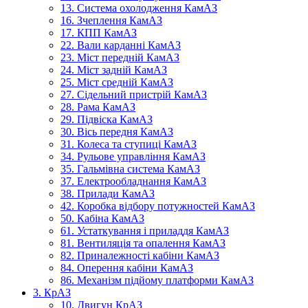
13. Система охолодження КамАЗ
16. Зчеплення КамАЗ
17. КПП КамАЗ
22. Вали карданні КамАЗ
23. Міст передній КамАЗ
24. Міст задній КамАЗ
25. Міст средній КамАЗ
27. Сідельний пристрій КамАЗ
28. Рама КамАЗ
29. Підвіска КамАЗ
30. Вісь передня КамАЗ
31. Колеса та ступиці КамАЗ
34. Рульове управління КамАЗ
35. Гальмівна система КамАЗ
37. Електрообладнання КамАЗ
38. Прилади КамАЗ
42. Коробка відбору потужностей КамАЗ
50. Кабіна КамАЗ
61. Устаткування і приладдя КамАЗ
81. Вентиляція та опалення КамАЗ
82. Приналежності кабіни КамАЗ
84. Оперення кабіни КамАЗ
86. Механізм підйому платформи КамАЗ
3. КрАЗ
10. Двигун КрАЗ