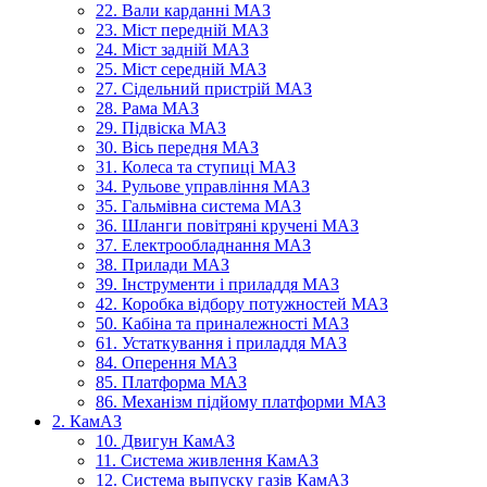
22. Вали карданні МАЗ
23. Міст передній МАЗ
24. Міст задній МАЗ
25. Міст середній МАЗ
27. Сідельний пристрій МАЗ
28. Рама МАЗ
29. Підвіска МАЗ
30. Вісь передня МАЗ
31. Колеса та ступиці МАЗ
34. Рульове управління МАЗ
35. Гальмівна система МАЗ
36. Шланги повітряні кручені МАЗ
37. Електрообладнання МАЗ
38. Прилади МАЗ
39. Інструменти і приладдя МАЗ
42. Коробка відбору потужностей МАЗ
50. Кабіна та приналежності МАЗ
61. Устаткування і приладдя МАЗ
84. Оперення МАЗ
85. Платформа МАЗ
86. Механізм підйому платформи МАЗ
2. КамАЗ
10. Двигун КамАЗ
11. Система живлення КамАЗ
12. Система выпуску газів КамАЗ