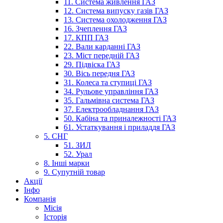
11. Система живлення ГАЗ
12. Система випуску газів ГАЗ
13. Система охолодження ГАЗ
16. Зчеплення ГАЗ
17. КПП ГАЗ
22. Вали карданні ГАЗ
23. Міст передній ГАЗ
29. Підвіска ГАЗ
30. Вісь передня ГАЗ
31. Колеса та ступиці ГАЗ
34. Рульове управління ГАЗ
35. Гальмівна система ГАЗ
37. Електрообладнання ГАЗ
50. Кабіна та приналежності ГАЗ
61. Устаткування і приладдя ГАЗ
5. СНГ
51. ЗИЛ
52. Урал
8. Інші марки
9. Супутній товар
Акції
Інфо
Компанія
Місія
Історія