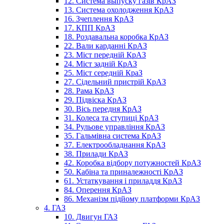
12. Система выпуску газів КрАЗ
13. Система охолодження КрАЗ
16. Зчеплення КрАЗ
17. КПП КрАЗ
18. Роздавальна коробка КрАЗ
22. Вали карданні КрАЗ
23. Міст передній КрАЗ
24. Міст задній КрАЗ
25. Міст середній КраЗ
27. Сідельний пристрій КрАЗ
28. Рама КрАЗ
29. Підвіска КрАЗ
30. Вісь передня КрАЗ
31. Колеса та ступиці КрАЗ
34. Рульове управління КрАЗ
35. Гальмівна система КрАЗ
37. Електрообладнання КрАЗ
38. Прилади КрАЗ
42. Коробка відбору потужностей КрАЗ
50. Кабіна та приналежності КрАЗ
61. Устаткування і приладдя КрАЗ
84. Оперення КрАЗ
86. Механізм підйому платформи КрАЗ
4. ГАЗ
10. Двигун ГАЗ