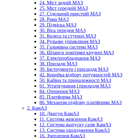
24. Міст задній МАЗ
25. Міст середній МАЗ
27. Сідельний пристрій МАЗ
28. Рама МАЗ
29. Підвіска МАЗ
30. Вісь передня МАЗ
31. Колеса та ступиці МАЗ
34. Рульове управління МАЗ
35. Гальмівна система МАЗ
36. Шланги повітряні кручені МАЗ
37. Електрообладнання МАЗ
38. Прилади МАЗ
39. Інструменти і приладдя МАЗ
42. Коробка відбору потужностей МАЗ
50. Кабіна та приналежності МАЗ
61. Устаткування і приладдя МАЗ
84. Оперення МАЗ
85. Платформа МАЗ
86. Механізм підйому платформи МАЗ
2. КамАЗ
10. Двигун КамАЗ
11. Система живлення КамАЗ
12. Система выпуску газів КамАЗ
13. Система охолодження КамАЗ
16. Зчеплення КамАЗ