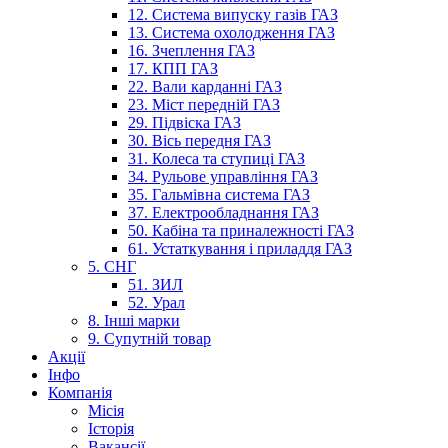
12. Система випуску газів ГАЗ
13. Система охолодження ГАЗ
16. Зчеплення ГАЗ
17. КПП ГАЗ
22. Вали карданні ГАЗ
23. Міст передній ГАЗ
29. Підвіска ГАЗ
30. Вісь передня ГАЗ
31. Колеса та ступиці ГАЗ
34. Рульове управління ГАЗ
35. Гальмівна система ГАЗ
37. Електрообладнання ГАЗ
50. Кабіна та приналежності ГАЗ
61. Устаткування і приладдя ГАЗ
5. СНГ
51. ЗИЛ
52. Урал
8. Інші марки
9. Супутній товар
Акції
Інфо
Компанія
Місія
Історія
Вакансії