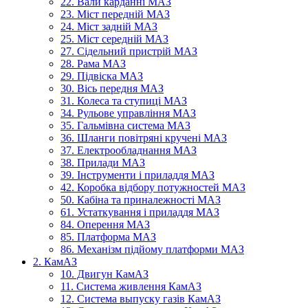
22. Вали карданні МАЗ
23. Міст передній МАЗ
24. Міст задній МАЗ
25. Міст середній МАЗ
27. Сідельний пристрій МАЗ
28. Рама МАЗ
29. Підвіска МАЗ
30. Вісь передня МАЗ
31. Колеса та ступиці МАЗ
34. Рульове управління МАЗ
35. Гальмівна система МАЗ
36. Шланги повітряні кручені МАЗ
37. Електрообладнання МАЗ
38. Прилади МАЗ
39. Інструменти і приладдя МАЗ
42. Коробка відбору потужностей МАЗ
50. Кабіна та приналежності МАЗ
61. Устаткування і приладдя МАЗ
84. Оперення МАЗ
85. Платформа МАЗ
86. Механізм підйому платформи МАЗ
2. КамАЗ
10. Двигун КамАЗ
11. Система живлення КамАЗ
12. Система выпуску газів КамАЗ