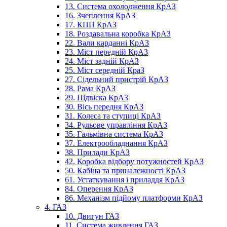
13. Система охолодження КрАЗ
16. Зчеплення КрАЗ
17. КПП КрАЗ
18. Роздавальна коробка КрАЗ
22. Вали карданні КрАЗ
23. Міст передній КрАЗ
24. Міст задній КрАЗ
25. Міст середній КраЗ
27. Сідельний пристрій КрАЗ
28. Рама КрАЗ
29. Підвіска КрАЗ
30. Вісь передня КрАЗ
31. Колеса та ступиці КрАЗ
34. Рульове управління КрАЗ
35. Гальмівна система КрАЗ
37. Електрообладнання КрАЗ
38. Прилади КрАЗ
42. Коробка відбору потужностей КрАЗ
50. Кабіна та приналежності КрАЗ
61. Устаткування і приладдя КрАЗ
84. Оперення КрАЗ
86. Механізм підйому платформи КрАЗ
4. ГАЗ
10. Двигун ГАЗ
11. Система живлення ГАЗ