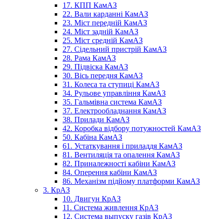
17. КПП КамАЗ
22. Вали карданні КамАЗ
23. Міст передній КамАЗ
24. Міст задній КамАЗ
25. Міст средній КамАЗ
27. Сідельний пристрій КамАЗ
28. Рама КамАЗ
29. Підвіска КамАЗ
30. Вісь передня КамАЗ
31. Колеса та ступиці КамАЗ
34. Рульове управління КамАЗ
35. Гальмівна система КамАЗ
37. Електрообладнання КамАЗ
38. Прилади КамАЗ
42. Коробка відбору потужностей КамАЗ
50. Кабіна КамАЗ
61. Устаткування і приладдя КамАЗ
81. Вентиляція та опалення КамАЗ
82. Приналежності кабіни КамАЗ
84. Оперення кабіни КамАЗ
86. Механізм підйому платформи КамАЗ
3. КрАЗ
10. Двигун КрАЗ
11. Система живлення КрАЗ
12. Система выпуску газів КрАЗ