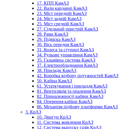
17. КПП КамАЗ
22. Вали карданні КамАЗ
23. Міст передній КамАЗ
24. Міст задній КамАЗ
25. Міст средній КамАЗ
27. Сідельний пристрій КамАЗ
28. Рама КамАЗ
29. Підвіска КамАЗ
30. Вісь передня КамАЗ
31. Колеса та ступиці КамАЗ
34. Рульове управління КамАЗ
35. Гальмівна система КамАЗ
37. Електрообладнання КамАЗ
38. Прилади КамАЗ
42. Коробка відбору потужностей КамАЗ
50. Кабіна КамАЗ
61. Устаткування і приладдя КамАЗ
81. Вентиляція та опалення КамАЗ
82. Приналежності кабіни КамАЗ
84. Оперення кабіни КамАЗ
86. Механізм підйому платформи КамАЗ
3. КрАЗ
10. Двигун КрАЗ
11. Система живлення КрАЗ
12. Система выпуску газів КрАЗ