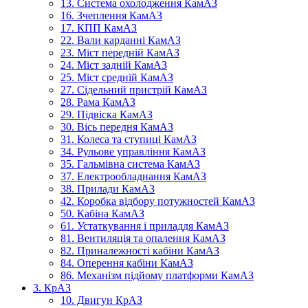
13. Система охолодження КамАЗ
16. Зчеплення КамАЗ
17. КПП КамАЗ
22. Вали карданні КамАЗ
23. Міст передній КамАЗ
24. Міст задній КамАЗ
25. Міст средній КамАЗ
27. Сідельний пристрій КамАЗ
28. Рама КамАЗ
29. Підвіска КамАЗ
30. Вісь передня КамАЗ
31. Колеса та ступиці КамАЗ
34. Рульове управління КамАЗ
35. Гальмівна система КамАЗ
37. Електрообладнання КамАЗ
38. Прилади КамАЗ
42. Коробка відбору потужностей КамАЗ
50. Кабіна КамАЗ
61. Устаткування і приладдя КамАЗ
81. Вентиляція та опалення КамАЗ
82. Приналежності кабіни КамАЗ
84. Оперення кабіни КамАЗ
86. Механізм підйому платформи КамАЗ
3. КрАЗ
10. Двигун КрАЗ