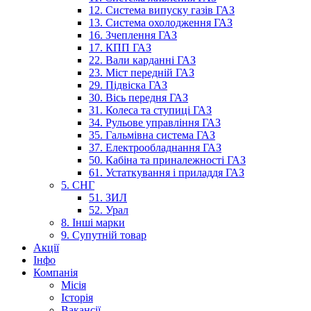
12. Система випуску газів ГАЗ
13. Система охолодження ГАЗ
16. Зчеплення ГАЗ
17. КПП ГАЗ
22. Вали карданні ГАЗ
23. Міст передній ГАЗ
29. Підвіска ГАЗ
30. Вісь передня ГАЗ
31. Колеса та ступиці ГАЗ
34. Рульове управління ГАЗ
35. Гальмівна система ГАЗ
37. Електрообладнання ГАЗ
50. Кабіна та приналежності ГАЗ
61. Устаткування і приладдя ГАЗ
5. СНГ
51. ЗИЛ
52. Урал
8. Інші марки
9. Супутній товар
Акції
Інфо
Компанія
Місія
Історія
Вакансії