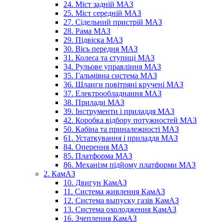
24. Міст задній МАЗ
25. Міст середній МАЗ
27. Сідельний пристрій МАЗ
28. Рама МАЗ
29. Підвіска МАЗ
30. Вісь передня МАЗ
31. Колеса та ступиці МАЗ
34. Рульове управління МАЗ
35. Гальмівна система МАЗ
36. Шланги повітряні кручені МАЗ
37. Електрообладнання МАЗ
38. Прилади МАЗ
39. Інструменти і приладдя МАЗ
42. Коробка відбору потужностей МАЗ
50. Кабіна та приналежності МАЗ
61. Устаткування і приладдя МАЗ
84. Оперення МАЗ
85. Платформа МАЗ
86. Механізм підйому платформи МАЗ
2. КамАЗ
10. Двигун КамАЗ
11. Система живлення КамАЗ
12. Система выпуску газів КамАЗ
13. Система охолодження КамАЗ
16. Зчеплення КамАЗ