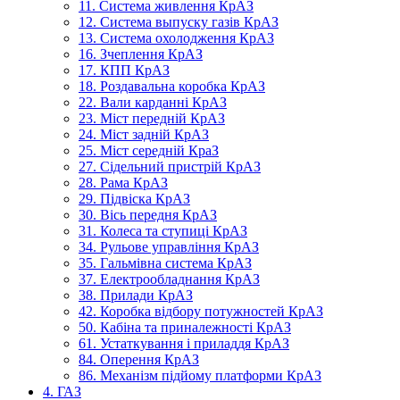
11. Система живлення КрАЗ
12. Система выпуску газів КрАЗ
13. Система охолодження КрАЗ
16. Зчеплення КрАЗ
17. КПП КрАЗ
18. Роздавальна коробка КрАЗ
22. Вали карданні КрАЗ
23. Міст передній КрАЗ
24. Міст задній КрАЗ
25. Міст середній КраЗ
27. Сідельний пристрій КрАЗ
28. Рама КрАЗ
29. Підвіска КрАЗ
30. Вісь передня КрАЗ
31. Колеса та ступиці КрАЗ
34. Рульове управління КрАЗ
35. Гальмівна система КрАЗ
37. Електрообладнання КрАЗ
38. Прилади КрАЗ
42. Коробка відбору потужностей КрАЗ
50. Кабіна та приналежності КрАЗ
61. Устаткування і приладдя КрАЗ
84. Оперення КрАЗ
86. Механізм підйому платформи КрАЗ
4. ГАЗ