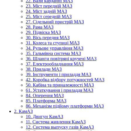
22. Вали карданні МАЗ
23. Міст передній МАЗ
24. Міст задній МАЗ
25. Міст середній МАЗ
27. Сідельний пристрій МАЗ
28. Рама МАЗ
29. Підвіска МАЗ
30. Вісь передня МАЗ
31. Колеса та ступиці МАЗ
34. Рульове управління МАЗ
35. Гальмівна система МАЗ
36. Шланги повітряні кручені МАЗ
37. Електрообладнання МАЗ
38. Прилади МАЗ
39. Інструменти і приладдя МАЗ
42. Коробка відбору потужностей МАЗ
50. Кабіна та приналежності МАЗ
61. Устаткування і приладдя МАЗ
84. Оперення МАЗ
85. Платформа МАЗ
86. Механізм підйому платформи МАЗ
2. КамАЗ
10. Двигун КамАЗ
11. Система живлення КамАЗ
12. Система выпуску газів КамАЗ