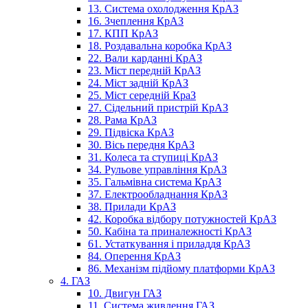
13. Система охолодження КрАЗ
16. Зчеплення КрАЗ
17. КПП КрАЗ
18. Роздавальна коробка КрАЗ
22. Вали карданні КрАЗ
23. Міст передній КрАЗ
24. Міст задній КрАЗ
25. Міст середній КраЗ
27. Сідельний пристрій КрАЗ
28. Рама КрАЗ
29. Підвіска КрАЗ
30. Вісь передня КрАЗ
31. Колеса та ступиці КрАЗ
34. Рульове управління КрАЗ
35. Гальмівна система КрАЗ
37. Електрообладнання КрАЗ
38. Прилади КрАЗ
42. Коробка відбору потужностей КрАЗ
50. Кабіна та приналежності КрАЗ
61. Устаткування і приладдя КрАЗ
84. Оперення КрАЗ
86. Механізм підйому платформи КрАЗ
4. ГАЗ
10. Двигун ГАЗ
11. Система живлення ГАЗ