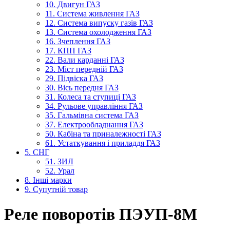
10. Двигун ГАЗ
11. Система живлення ГАЗ
12. Система випуску газів ГАЗ
13. Система охолодження ГАЗ
16. Зчеплення ГАЗ
17. КПП ГАЗ
22. Вали карданні ГАЗ
23. Міст передній ГАЗ
29. Підвіска ГАЗ
30. Вісь передня ГАЗ
31. Колеса та ступиці ГАЗ
34. Рульове управління ГАЗ
35. Гальмівна система ГАЗ
37. Електрообладнання ГАЗ
50. Кабіна та приналежності ГАЗ
61. Устаткування і приладдя ГАЗ
5. СНГ
51. ЗИЛ
52. Урал
8. Інші марки
9. Супутній товар
Реле поворотів ПЭУП-8М