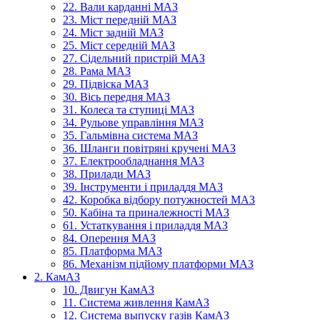
22. Вали карданні МАЗ
23. Міст передній МАЗ
24. Міст задній МАЗ
25. Міст середній МАЗ
27. Сідельний пристрій МАЗ
28. Рама МАЗ
29. Підвіска МАЗ
30. Вісь передня МАЗ
31. Колеса та ступиці МАЗ
34. Рульове управління МАЗ
35. Гальмівна система МАЗ
36. Шланги повітряні кручені МАЗ
37. Електрообладнання МАЗ
38. Прилади МАЗ
39. Інструменти і приладдя МАЗ
42. Коробка відбору потужностей МАЗ
50. Кабіна та приналежності МАЗ
61. Устаткування і приладдя МАЗ
84. Оперення МАЗ
85. Платформа МАЗ
86. Механізм підйому платформи МАЗ
2. КамАЗ
10. Двигун КамАЗ
11. Система живлення КамАЗ
12. Система выпуску газів КамАЗ