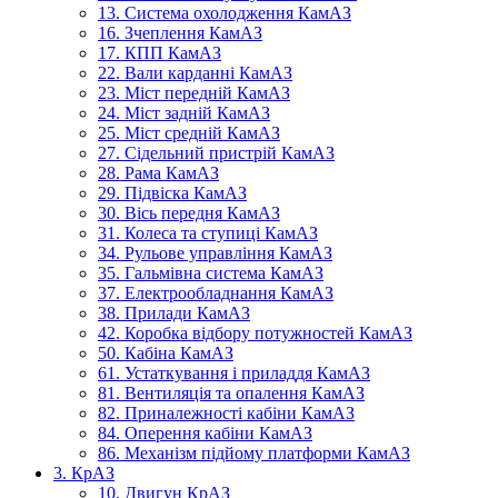
13. Система охолодження КамАЗ
16. Зчеплення КамАЗ
17. КПП КамАЗ
22. Вали карданні КамАЗ
23. Міст передній КамАЗ
24. Міст задній КамАЗ
25. Міст средній КамАЗ
27. Сідельний пристрій КамАЗ
28. Рама КамАЗ
29. Підвіска КамАЗ
30. Вісь передня КамАЗ
31. Колеса та ступиці КамАЗ
34. Рульове управління КамАЗ
35. Гальмівна система КамАЗ
37. Електрообладнання КамАЗ
38. Прилади КамАЗ
42. Коробка відбору потужностей КамАЗ
50. Кабіна КамАЗ
61. Устаткування і приладдя КамАЗ
81. Вентиляція та опалення КамАЗ
82. Приналежності кабіни КамАЗ
84. Оперення кабіни КамАЗ
86. Механізм підйому платформи КамАЗ
3. КрАЗ
10. Двигун КрАЗ