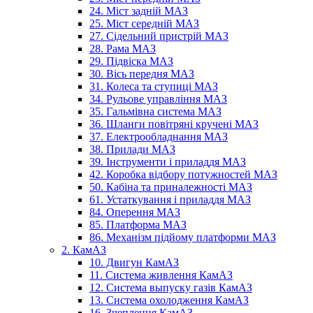
24. Міст задній МАЗ
25. Міст середній МАЗ
27. Сідельний пристрій МАЗ
28. Рама МАЗ
29. Підвіска МАЗ
30. Вісь передня МАЗ
31. Колеса та ступиці МАЗ
34. Рульове управління МАЗ
35. Гальмівна система МАЗ
36. Шланги повітряні кручені МАЗ
37. Електрообладнання МАЗ
38. Прилади МАЗ
39. Інструменти і приладдя МАЗ
42. Коробка відбору потужностей МАЗ
50. Кабіна та приналежності МАЗ
61. Устаткування і приладдя МАЗ
84. Оперення МАЗ
85. Платформа МАЗ
86. Механізм підйому платформи МАЗ
2. КамАЗ
10. Двигун КамАЗ
11. Система живлення КамАЗ
12. Система выпуску газів КамАЗ
13. Система охолодження КамАЗ
16. Зчеплення КамАЗ