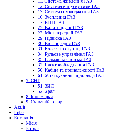
11. Система живлення ГАЗ
12. Система випуску газів ГАЗ
13. Система охолодження ГАЗ
16. Зчеплення ГАЗ
17. КПП ГАЗ
22. Вали карданні ГАЗ
23. Міст передній ГАЗ
29. Підвіска ГАЗ
30. Вісь передня ГАЗ
31. Колеса та ступиці ГАЗ
34. Рульове управління ГАЗ
35. Гальмівна система ГАЗ
37. Електрообладнання ГАЗ
50. Кабіна та приналежності ГАЗ
61. Устаткування і приладдя ГАЗ
5. СНГ
51. ЗИЛ
52. Урал
8. Інші марки
9. Супутній товар
Акції
Інфо
Компанія
Місія
Історія