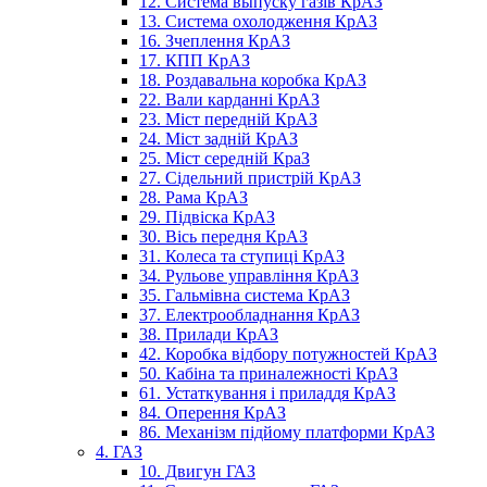
12. Система выпуску газів КрАЗ
13. Система охолодження КрАЗ
16. Зчеплення КрАЗ
17. КПП КрАЗ
18. Роздавальна коробка КрАЗ
22. Вали карданні КрАЗ
23. Міст передній КрАЗ
24. Міст задній КрАЗ
25. Міст середній КраЗ
27. Сідельний пристрій КрАЗ
28. Рама КрАЗ
29. Підвіска КрАЗ
30. Вісь передня КрАЗ
31. Колеса та ступиці КрАЗ
34. Рульове управління КрАЗ
35. Гальмівна система КрАЗ
37. Електрообладнання КрАЗ
38. Прилади КрАЗ
42. Коробка відбору потужностей КрАЗ
50. Кабіна та приналежності КрАЗ
61. Устаткування і приладдя КрАЗ
84. Оперення КрАЗ
86. Механізм підйому платформи КрАЗ
4. ГАЗ
10. Двигун ГАЗ