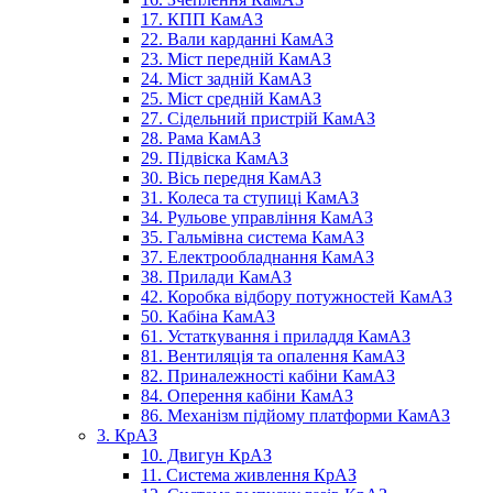
17. КПП КамАЗ
22. Вали карданні КамАЗ
23. Міст передній КамАЗ
24. Міст задній КамАЗ
25. Міст средній КамАЗ
27. Сідельний пристрій КамАЗ
28. Рама КамАЗ
29. Підвіска КамАЗ
30. Вісь передня КамАЗ
31. Колеса та ступиці КамАЗ
34. Рульове управління КамАЗ
35. Гальмівна система КамАЗ
37. Електрообладнання КамАЗ
38. Прилади КамАЗ
42. Коробка відбору потужностей КамАЗ
50. Кабіна КамАЗ
61. Устаткування і приладдя КамАЗ
81. Вентиляція та опалення КамАЗ
82. Приналежності кабіни КамАЗ
84. Оперення кабіни КамАЗ
86. Механізм підйому платформи КамАЗ
3. КрАЗ
10. Двигун КрАЗ
11. Система живлення КрАЗ