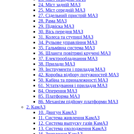
24. Міст задній МАЗ
25. Міст середній МАЗ
27. Сідельний пристрій МАЗ
28. Рама МАЗ
29. Підвіска МАЗ
30. Вісь передня МАЗ
31. Колеса та ступиці МАЗ
34. Рульове управління МАЗ
35. Гальмівна система МАЗ
36. Шланги повітряні кручені МАЗ
37. Електрообладнання МАЗ
38. Прилади МАЗ
39. Інструменти і приладдя МАЗ
42. Коробка відбору потужностей МАЗ
50. Кабіна та приналежності МАЗ
61. Устаткування і приладдя МАЗ
84. Оперення МАЗ
85. Платформа МАЗ
86. Механізм підйому платформи МАЗ
2. КамАЗ
10. Двигун КамАЗ
11. Система живлення КамАЗ
12. Система выпуску газів КамАЗ
13. Система охолодження КамАЗ
16. Зчеплення КамАЗ