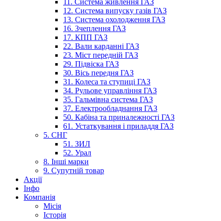
11. Система живлення ГАЗ
12. Система випуску газів ГАЗ
13. Система охолодження ГАЗ
16. Зчеплення ГАЗ
17. КПП ГАЗ
22. Вали карданні ГАЗ
23. Міст передній ГАЗ
29. Підвіска ГАЗ
30. Вісь передня ГАЗ
31. Колеса та ступиці ГАЗ
34. Рульове управління ГАЗ
35. Гальмівна система ГАЗ
37. Електрообладнання ГАЗ
50. Кабіна та приналежності ГАЗ
61. Устаткування і приладдя ГАЗ
5. СНГ
51. ЗИЛ
52. Урал
8. Інші марки
9. Супутній товар
Акції
Інфо
Компанія
Місія
Історія