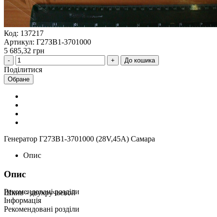
Код: 137217
Артикул: Г27ЗВ1-3701000
5 685,32 грн
До кошика
Поділитися
Обране
Генератор Г27ЗВ1-3701000 (28V,45А) Самара
Опис
Опис
Рекомендовані розділи
Шкив - двухручьевой
Інформація
Рекомендовані розділи