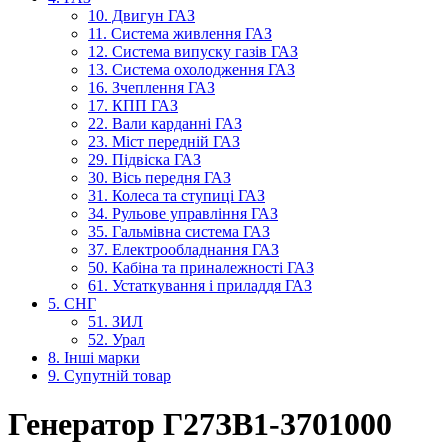
10. Двигун ГАЗ
11. Система живлення ГАЗ
12. Система випуску газів ГАЗ
13. Система охолодження ГАЗ
16. Зчеплення ГАЗ
17. КПП ГАЗ
22. Вали карданні ГАЗ
23. Міст передній ГАЗ
29. Підвіска ГАЗ
30. Вісь передня ГАЗ
31. Колеса та ступиці ГАЗ
34. Рульове управління ГАЗ
35. Гальмівна система ГАЗ
37. Електрообладнання ГАЗ
50. Кабіна та приналежності ГАЗ
61. Устаткування і приладдя ГАЗ
5. СНГ
51. ЗИЛ
52. Урал
8. Інші марки
9. Супутній товар
Генератор Г27ЗВ1-3701000