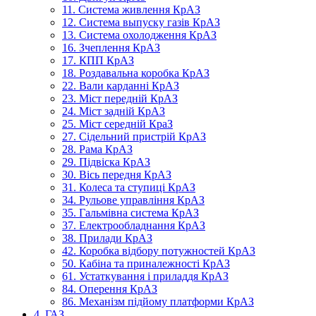
11. Система живлення КрАЗ
12. Система выпуску газів КрАЗ
13. Система охолодження КрАЗ
16. Зчеплення КрАЗ
17. КПП КрАЗ
18. Роздавальна коробка КрАЗ
22. Вали карданні КрАЗ
23. Міст передній КрАЗ
24. Міст задній КрАЗ
25. Міст середній КраЗ
27. Сідельний пристрій КрАЗ
28. Рама КрАЗ
29. Підвіска КрАЗ
30. Вісь передня КрАЗ
31. Колеса та ступиці КрАЗ
34. Рульове управління КрАЗ
35. Гальмівна система КрАЗ
37. Електрообладнання КрАЗ
38. Прилади КрАЗ
42. Коробка відбору потужностей КрАЗ
50. Кабіна та приналежності КрАЗ
61. Устаткування і приладдя КрАЗ
84. Оперення КрАЗ
86. Механізм підйому платформи КрАЗ
4. ГАЗ