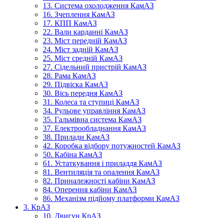
13. Система охолодження КамАЗ
16. Зчеплення КамАЗ
17. КПП КамАЗ
22. Вали карданні КамАЗ
23. Міст передній КамАЗ
24. Міст задній КамАЗ
25. Міст средній КамАЗ
27. Сідельний пристрій КамАЗ
28. Рама КамАЗ
29. Підвіска КамАЗ
30. Вісь передня КамАЗ
31. Колеса та ступиці КамАЗ
34. Рульове управління КамАЗ
35. Гальмівна система КамАЗ
37. Електрообладнання КамАЗ
38. Прилади КамАЗ
42. Коробка відбору потужностей КамАЗ
50. Кабіна КамАЗ
61. Устаткування і приладдя КамАЗ
81. Вентиляція та опалення КамАЗ
82. Приналежності кабіни КамАЗ
84. Оперення кабіни КамАЗ
86. Механізм підйому платформи КамАЗ
3. КрАЗ
10. Двигун КрАЗ