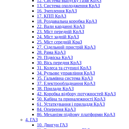
12. Система выпуску газів КрАЗ
13. Система охолодження КрАЗ
16. Зчеплення КрАЗ
17. КПП КрАЗ
18. Роздавальна коробка КрАЗ
22. Вали карданні КрАЗ
23. Міст передній КрАЗ
24. Міст задній КрАЗ
25. Міст середній КраЗ
27. Сідельний пристрій КрАЗ
28. Рама КрАЗ
29. Підвіска КрАЗ
30. Вісь передня КрАЗ
31. Колеса та ступиці КрАЗ
34. Рульове управління КрАЗ
35. Гальмівна система КрАЗ
37. Електрообладнання КрАЗ
38. Прилади КрАЗ
42. Коробка відбору потужностей КрАЗ
50. Кабіна та приналежності КрАЗ
61. Устаткування і приладдя КрАЗ
84. Оперення КрАЗ
86. Механізм підйому платформи КрАЗ
4. ГАЗ
10. Двигун ГАЗ