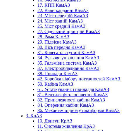
17. КПП КамАЗ
22. Вали карданні КамАЗ
23. Міст передній КамАЗ
24. Міст задній КамАЗ
25. Міст средній КамАЗ
27. Сідельний пристрій КамАЗ
28. Рама КамАЗ
29. Підвіска КамАЗ
30. Вісь передня КамАЗ
31. Колеса та ступиці КамАЗ
34. Рульове управління КамАЗ
35. Гальмівна система КамАЗ
37. Електрообладнання КамАЗ
38. Прилади КамАЗ
42. Коробка відбору потужностей КамАЗ
50. Кабіна КамАЗ
61. Устаткування і приладдя КамАЗ
81. Вентиляція та опалення КамАЗ
82. Приналежності кабіни КамАЗ
84. Оперення кабіни КамАЗ
86. Механізм підйому платформи КамАЗ
3. КрАЗ
10. Двигун КрАЗ
11. Система живлення КрАЗ