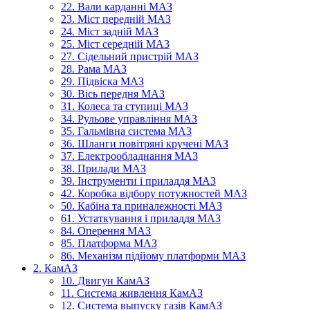
22. Вали карданні МАЗ
23. Міст передній МАЗ
24. Міст задній МАЗ
25. Міст середній МАЗ
27. Сідельний пристрій МАЗ
28. Рама МАЗ
29. Підвіска МАЗ
30. Вісь передня МАЗ
31. Колеса та ступиці МАЗ
34. Рульове управління МАЗ
35. Гальмівна система МАЗ
36. Шланги повітряні кручені МАЗ
37. Електрообладнання МАЗ
38. Прилади МАЗ
39. Інструменти і приладдя МАЗ
42. Коробка відбору потужностей МАЗ
50. Кабіна та приналежності МАЗ
61. Устаткування і приладдя МАЗ
84. Оперення МАЗ
85. Платформа МАЗ
86. Механізм підйому платформи МАЗ
2. КамАЗ
10. Двигун КамАЗ
11. Система живлення КамАЗ
12. Система выпуску газів КамАЗ