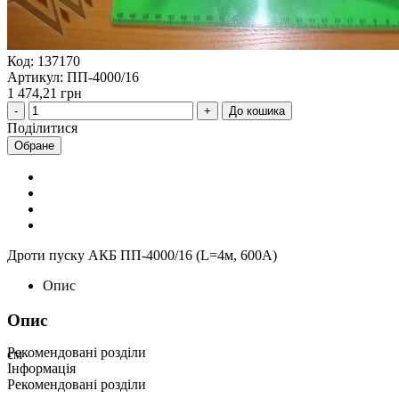
Код: 137170
Артикул: ПП-4000/16
1 474,21 грн
До кошика
Поділитися
Обране
Дроти пуску АКБ ПП-4000/16 (L=4м, 600А)
Опис
Опис
Рекомендовані розділи
см
Інформація
Рекомендовані розділи