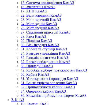
13. Система охолодження КамАЗ
16. Зчеплення КамАЗ
17. КПП КамАЗ
22. Вали карданні КамАЗ
23. Міст передній КамАЗ
24. Міст задній КамАЗ
25. Міст средній КамАЗ
27. Сідельний пристрій КамАЗ
28. Рама КамАЗ
29. Підвіска КамАЗ
30. Вісь передня КамАЗ
31. Колеса та ступиці КамАЗ
34. Рульове управління КамАЗ
35. Гальмівна система КамАЗ
37. Електрообладнання КамАЗ
38. Прилади КамАЗ
42. Коробка відбору потужностей КамАЗ
50. Кабіна КамАЗ
61. Устаткування і приладдя КамАЗ
81. Вентиляція та опалення КамАЗ
82. Приналежності кабіни КамАЗ
84. Оперення кабіни КамАЗ
86. Механізм підйому платформи КамАЗ
3. КрАЗ
10. Двигун КрАЗ