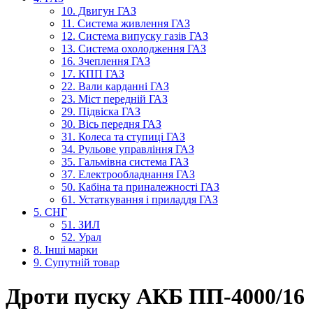
10. Двигун ГАЗ
11. Система живлення ГАЗ
12. Система випуску газів ГАЗ
13. Система охолодження ГАЗ
16. Зчеплення ГАЗ
17. КПП ГАЗ
22. Вали карданні ГАЗ
23. Міст передній ГАЗ
29. Підвіска ГАЗ
30. Вісь передня ГАЗ
31. Колеса та ступиці ГАЗ
34. Рульове управління ГАЗ
35. Гальмівна система ГАЗ
37. Електрообладнання ГАЗ
50. Кабіна та приналежності ГАЗ
61. Устаткування і приладдя ГАЗ
5. СНГ
51. ЗИЛ
52. Урал
8. Інші марки
9. Супутній товар
Дроти пуску АКБ ПП-4000/16