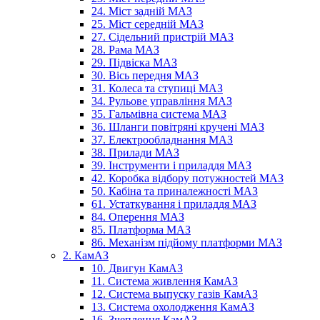
24. Міст задній МАЗ
25. Міст середній МАЗ
27. Сідельний пристрій МАЗ
28. Рама МАЗ
29. Підвіска МАЗ
30. Вісь передня МАЗ
31. Колеса та ступиці МАЗ
34. Рульове управління МАЗ
35. Гальмівна система МАЗ
36. Шланги повітряні кручені МАЗ
37. Електрообладнання МАЗ
38. Прилади МАЗ
39. Інструменти і приладдя МАЗ
42. Коробка відбору потужностей МАЗ
50. Кабіна та приналежності МАЗ
61. Устаткування і приладдя МАЗ
84. Оперення МАЗ
85. Платформа МАЗ
86. Механізм підйому платформи МАЗ
2. КамАЗ
10. Двигун КамАЗ
11. Система живлення КамАЗ
12. Система выпуску газів КамАЗ
13. Система охолодження КамАЗ
16. Зчеплення КамАЗ