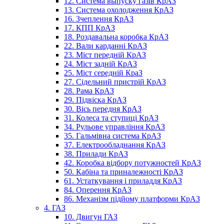
12. Система выпуску газів КрАЗ
13. Система охолодження КрАЗ
16. Зчеплення КрАЗ
17. КПП КрАЗ
18. Роздавальна коробка КрАЗ
22. Вали карданні КрАЗ
23. Міст передній КрАЗ
24. Міст задній КрАЗ
25. Міст середній КраЗ
27. Сідельний пристрій КрАЗ
28. Рама КрАЗ
29. Підвіска КрАЗ
30. Вісь передня КрАЗ
31. Колеса та ступиці КрАЗ
34. Рульове управління КрАЗ
35. Гальмівна система КрАЗ
37. Електрообладнання КрАЗ
38. Прилади КрАЗ
42. Коробка відбору потужностей КрАЗ
50. Кабіна та приналежності КрАЗ
61. Устаткування і приладдя КрАЗ
84. Оперення КрАЗ
86. Механізм підйому платформи КрАЗ
4. ГАЗ
10. Двигун ГАЗ