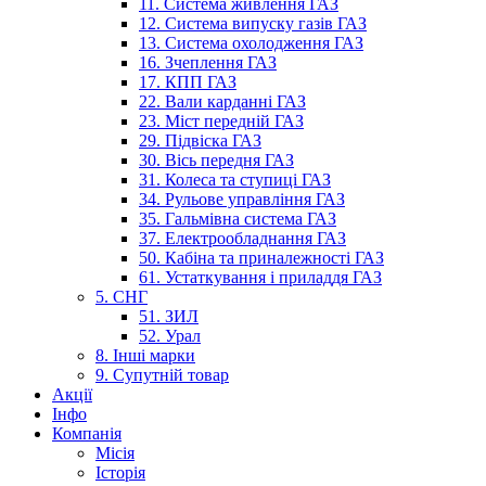
11. Система живлення ГАЗ
12. Система випуску газів ГАЗ
13. Система охолодження ГАЗ
16. Зчеплення ГАЗ
17. КПП ГАЗ
22. Вали карданні ГАЗ
23. Міст передній ГАЗ
29. Підвіска ГАЗ
30. Вісь передня ГАЗ
31. Колеса та ступиці ГАЗ
34. Рульове управління ГАЗ
35. Гальмівна система ГАЗ
37. Електрообладнання ГАЗ
50. Кабіна та приналежності ГАЗ
61. Устаткування і приладдя ГАЗ
5. СНГ
51. ЗИЛ
52. Урал
8. Інші марки
9. Супутній товар
Акції
Інфо
Компанія
Місія
Історія