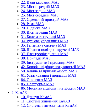
22. Вали карданні МАЗ
23. Міст передній МАЗ
24. Міст задній МАЗ
25. Міст середній МАЗ
27. Сідельний пристрій МАЗ
28. Рама МАЗ
29. Підвіска МАЗ
30. Вісь передня МАЗ
31. Колеса та ступиці МАЗ
34. Рульове управління МАЗ
35. Гальмівна система МАЗ
36. Шланги повітряні кручені МАЗ
37. Електрообладнання МАЗ
38. Прилади МАЗ
39. Інструменти і приладдя МАЗ
42. Коробка відбору потужностей МАЗ
50. Кабіна та приналежності МАЗ
61. Устаткування і приладдя МАЗ
84. Оперення МАЗ
85. Платформа МАЗ
86. Механізм підйому платформи МАЗ
2. КамАЗ
10. Двигун КамАЗ
11. Система живлення КамАЗ
12. Система выпуску газів КамАЗ