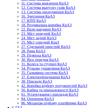
11. Система живлення КрАЗ
12. Система выпуску газів КрАЗ
13. Система охолодження КрАЗ
16. Зчеплення КрАЗ
17. КПП КрАЗ
18. Роздавальна коробка КрАЗ
22. Вали карданні КрАЗ
23. Міст передній КрАЗ
24. Міст задній КрАЗ
25. Міст середній КраЗ
27. Сідельний пристрій КрАЗ
28. Рама КрАЗ
29. Підвіска КрАЗ
30. Вісь передня КрАЗ
31. Колеса та ступиці КрАЗ
34. Рульове управління КрАЗ
35. Гальмівна система КрАЗ
37. Електрообладнання КрАЗ
38. Прилади КрАЗ
42. Коробка відбору потужностей КрАЗ
50. Кабіна та приналежності КрАЗ
61. Устаткування і приладдя КрАЗ
84. Оперення КрАЗ
86. Механізм підйому платформи КрАЗ
4. ГАЗ