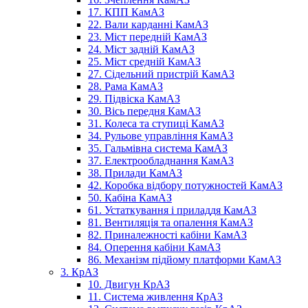
17. КПП КамАЗ
22. Вали карданні КамАЗ
23. Міст передній КамАЗ
24. Міст задній КамАЗ
25. Міст средній КамАЗ
27. Сідельний пристрій КамАЗ
28. Рама КамАЗ
29. Підвіска КамАЗ
30. Вісь передня КамАЗ
31. Колеса та ступиці КамАЗ
34. Рульове управління КамАЗ
35. Гальмівна система КамАЗ
37. Електрообладнання КамАЗ
38. Прилади КамАЗ
42. Коробка відбору потужностей КамАЗ
50. Кабіна КамАЗ
61. Устаткування і приладдя КамАЗ
81. Вентиляція та опалення КамАЗ
82. Приналежності кабіни КамАЗ
84. Оперення кабіни КамАЗ
86. Механізм підйому платформи КамАЗ
3. КрАЗ
10. Двигун КрАЗ
11. Система живлення КрАЗ