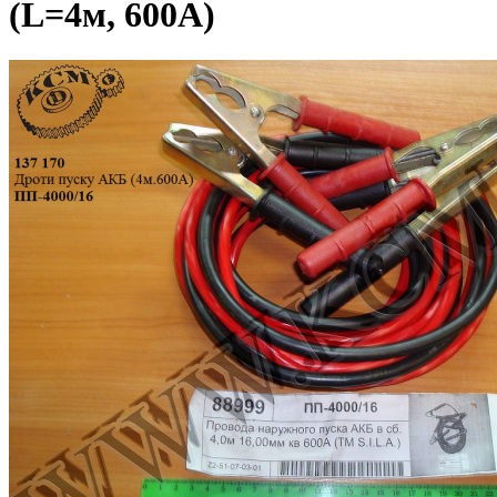
(L=4м, 600А)