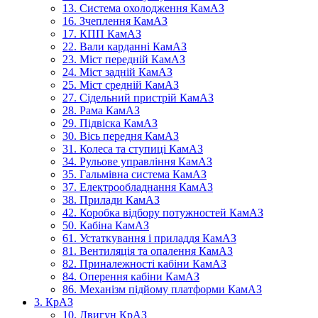
13. Система охолодження КамАЗ
16. Зчеплення КамАЗ
17. КПП КамАЗ
22. Вали карданні КамАЗ
23. Міст передній КамАЗ
24. Міст задній КамАЗ
25. Міст средній КамАЗ
27. Сідельний пристрій КамАЗ
28. Рама КамАЗ
29. Підвіска КамАЗ
30. Вісь передня КамАЗ
31. Колеса та ступиці КамАЗ
34. Рульове управління КамАЗ
35. Гальмівна система КамАЗ
37. Електрообладнання КамАЗ
38. Прилади КамАЗ
42. Коробка відбору потужностей КамАЗ
50. Кабіна КамАЗ
61. Устаткування і приладдя КамАЗ
81. Вентиляція та опалення КамАЗ
82. Приналежності кабіни КамАЗ
84. Оперення кабіни КамАЗ
86. Механізм підйому платформи КамАЗ
3. КрАЗ
10. Двигун КрАЗ