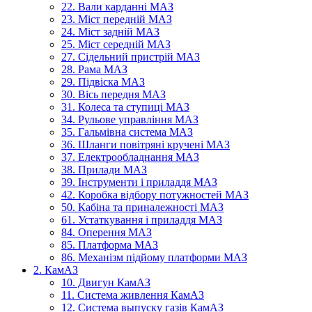
22. Вали карданні МАЗ
23. Міст передній МАЗ
24. Міст задній МАЗ
25. Міст середній МАЗ
27. Сідельний пристрій МАЗ
28. Рама МАЗ
29. Підвіска МАЗ
30. Вісь передня МАЗ
31. Колеса та ступиці МАЗ
34. Рульове управління МАЗ
35. Гальмівна система МАЗ
36. Шланги повітряні кручені МАЗ
37. Електрообладнання МАЗ
38. Прилади МАЗ
39. Інструменти і приладдя МАЗ
42. Коробка відбору потужностей МАЗ
50. Кабіна та приналежності МАЗ
61. Устаткування і приладдя МАЗ
84. Оперення МАЗ
85. Платформа МАЗ
86. Механізм підйому платформи МАЗ
2. КамАЗ
10. Двигун КамАЗ
11. Система живлення КамАЗ
12. Система выпуску газів КамАЗ