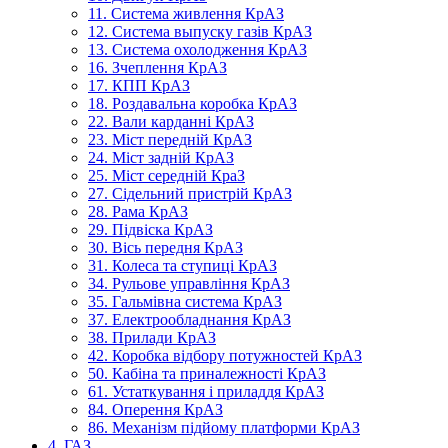
11. Система живлення КрАЗ
12. Система выпуску газів КрАЗ
13. Система охолодження КрАЗ
16. Зчеплення КрАЗ
17. КПП КрАЗ
18. Роздавальна коробка КрАЗ
22. Вали карданні КрАЗ
23. Міст передній КрАЗ
24. Міст задній КрАЗ
25. Міст середній КраЗ
27. Сідельний пристрій КрАЗ
28. Рама КрАЗ
29. Підвіска КрАЗ
30. Вісь передня КрАЗ
31. Колеса та ступиці КрАЗ
34. Рульове управління КрАЗ
35. Гальмівна система КрАЗ
37. Електрообладнання КрАЗ
38. Прилади КрАЗ
42. Коробка відбору потужностей КрАЗ
50. Кабіна та приналежності КрАЗ
61. Устаткування і приладдя КрАЗ
84. Оперення КрАЗ
86. Механізм підйому платформи КрАЗ
4. ГАЗ