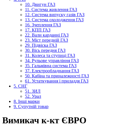
10. Двигун ГАЗ
11. Система живлення ГАЗ
12. Система випуску газів ГАЗ
13. Система охолодження ГАЗ
16. Зчеплення ГАЗ
17. КПП ГАЗ
22. Вали карданні ГАЗ
23. Міст передній ГАЗ
29. Підвіска ГАЗ
30. Вісь передня ГАЗ
31. Колеса та ступиці ГАЗ
34. Рульове управління ГАЗ
35. Гальмівна система ГАЗ
37. Електрообладнання ГАЗ
50. Кабіна та приналежності ГАЗ
61. Устаткування і приладдя ГАЗ
5. СНГ
51. ЗИЛ
52. Урал
8. Інші марки
9. Супутній товар
Вимикач к-кт ЄВРО