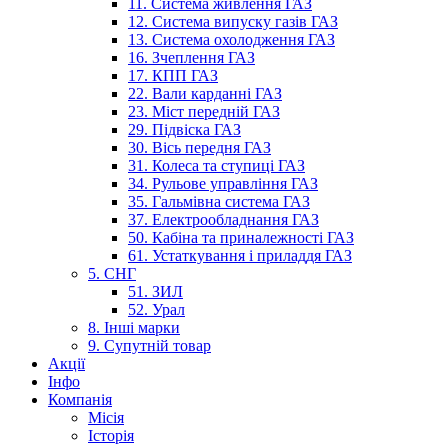
11. Система живлення ГАЗ
12. Система випуску газів ГАЗ
13. Система охолодження ГАЗ
16. Зчеплення ГАЗ
17. КПП ГАЗ
22. Вали карданні ГАЗ
23. Міст передній ГАЗ
29. Підвіска ГАЗ
30. Вісь передня ГАЗ
31. Колеса та ступиці ГАЗ
34. Рульове управління ГАЗ
35. Гальмівна система ГАЗ
37. Електрообладнання ГАЗ
50. Кабіна та приналежності ГАЗ
61. Устаткування і приладдя ГАЗ
5. СНГ
51. ЗИЛ
52. Урал
8. Інші марки
9. Супутній товар
Акції
Інфо
Компанія
Місія
Історія