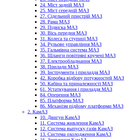
24. Міст задній МАЗ
25. Міст середній МАЗ
27. Сідельний пристрій МАЗ
28. Рама МАЗ
29. Підвіска МАЗ
30. Вісь передня МАЗ
31. Колеса та ступиці МАЗ
34. Рульове управління МАЗ
35. Гальмівна система МАЗ
36. Шланги повітряні кручені МАЗ
37. Електрообладнання МАЗ
38. Прилади МАЗ
39. Інструменти і приладдя МАЗ
42. Коробка відбору потужностей МАЗ
50. Кабіна та приналежності МАЗ
61. Устаткування і приладдя МАЗ
84. Оперення МАЗ
85. Платформа МАЗ
86. Механізм підйому платформи МАЗ
2. КамАЗ
10. Двигун КамАЗ
11. Система живлення КамАЗ
12. Система выпуску газів КамАЗ
13. Система охолодження КамАЗ
16. Зчеплення КамАЗ