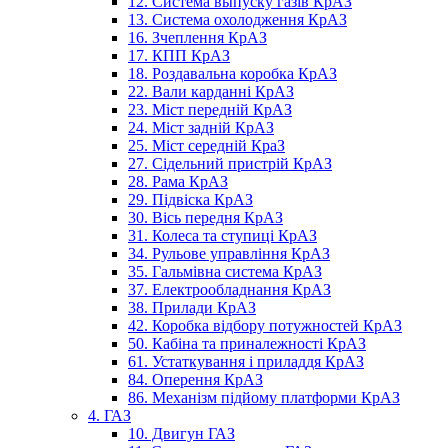
12. Система выпуску газів КрАЗ
13. Система охолодження КрАЗ
16. Зчеплення КрАЗ
17. КПП КрАЗ
18. Роздавальна коробка КрАЗ
22. Вали карданні КрАЗ
23. Міст передній КрАЗ
24. Міст задній КрАЗ
25. Міст середній КраЗ
27. Сідельний пристрій КрАЗ
28. Рама КрАЗ
29. Підвіска КрАЗ
30. Вісь передня КрАЗ
31. Колеса та ступиці КрАЗ
34. Рульове управління КрАЗ
35. Гальмівна система КрАЗ
37. Електрообладнання КрАЗ
38. Прилади КрАЗ
42. Коробка відбору потужностей КрАЗ
50. Кабіна та приналежності КрАЗ
61. Устаткування і приладдя КрАЗ
84. Оперення КрАЗ
86. Механізм підйому платформи КрАЗ
4. ГАЗ
10. Двигун ГАЗ