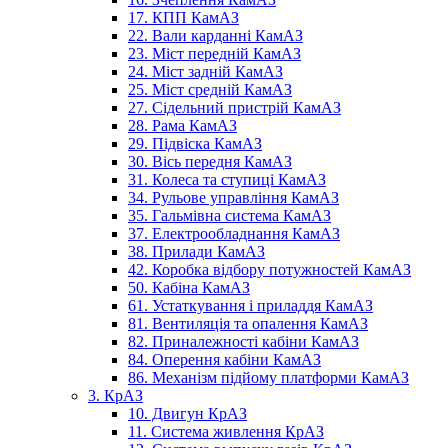
17. КПП КамАЗ
22. Вали карданні КамАЗ
23. Міст передній КамАЗ
24. Міст задній КамАЗ
25. Міст средній КамАЗ
27. Сідельний пристрій КамАЗ
28. Рама КамАЗ
29. Підвіска КамАЗ
30. Вісь передня КамАЗ
31. Колеса та ступиці КамАЗ
34. Рульове управління КамАЗ
35. Гальмівна система КамАЗ
37. Електрообладнання КамАЗ
38. Прилади КамАЗ
42. Коробка відбору потужностей КамАЗ
50. Кабіна КамАЗ
61. Устаткування і приладдя КамАЗ
81. Вентиляція та опалення КамАЗ
82. Приналежності кабіни КамАЗ
84. Оперення кабіни КамАЗ
86. Механізм підйому платформи КамАЗ
3. КрАЗ
10. Двигун КрАЗ
11. Система живлення КрАЗ