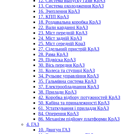
12. Система выпуску газів КрАЗ
13. Система охолодження КрАЗ
16. Зчеплення КрАЗ
17. КПП КрАЗ
18. Роздавальна коробка КрАЗ
22. Вали карданні КрАЗ
23. Міст передній КрАЗ
24. Міст задній КрАЗ
25. Міст середній КраЗ
27. Сідельний пристрій КрАЗ
28. Рама КрАЗ
29. Підвіска КрАЗ
30. Вісь передня КрАЗ
31. Колеса та ступиці КрАЗ
34. Рульове управління КрАЗ
35. Гальмівна система КрАЗ
37. Електрообладнання КрАЗ
38. Прилади КрАЗ
42. Коробка відбору потужностей КрАЗ
50. Кабіна та приналежності КрАЗ
61. Устаткування і приладдя КрАЗ
84. Оперення КрАЗ
86. Механізм підйому платформи КрАЗ
4. ГАЗ
10. Двигун ГАЗ