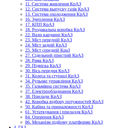
11. Система живлення КрАЗ
12. Система выпуску газів КрАЗ
13. Система охолодження КрАЗ
16. Зчеплення КрАЗ
17. КПП КрАЗ
18. Роздавальна коробка КрАЗ
22. Вали карданні КрАЗ
23. Міст передній КрАЗ
24. Міст задній КрАЗ
25. Міст середній КраЗ
27. Сідельний пристрій КрАЗ
28. Рама КрАЗ
29. Підвіска КрАЗ
30. Вісь передня КрАЗ
31. Колеса та ступиці КрАЗ
34. Рульове управління КрАЗ
35. Гальмівна система КрАЗ
37. Електрообладнання КрАЗ
38. Прилади КрАЗ
42. Коробка відбору потужностей КрАЗ
50. Кабіна та приналежності КрАЗ
61. Устаткування і приладдя КрАЗ
84. Оперення КрАЗ
86. Механізм підйому платформи КрАЗ
4. ГАЗ