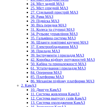
24. Міст задній МАЗ
25. Міст середній МАЗ
27. Сідельний пристрій МАЗ
28. Рама МАЗ
29. Підвіска МАЗ
30. Вісь передня МАЗ
31. Колеса та ступиці МАЗ
34. Рульове управління МАЗ
35. Гальмівна система МАЗ
36. Шланги повітряні кручені МАЗ
37. Електрообладнання МАЗ
38. Прилади МАЗ
39. Інструменти і приладдя МАЗ
42. Коробка відбору потужностей МАЗ
50. Кабіна та приналежності МАЗ
61. Устаткування і приладдя МАЗ
84. Оперення МАЗ
85. Платформа МАЗ
86. Механізм підйому платформи МАЗ
2. КамАЗ
10. Двигун КамАЗ
11. Система живлення КамАЗ
12. Система выпуску газів КамАЗ
13. Система охолодження КамАЗ
16. Зчеплення КамАЗ