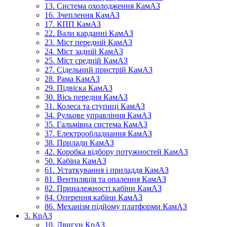
13. Система охолодження КамАЗ
16. Зчеплення КамАЗ
17. КПП КамАЗ
22. Вали карданні КамАЗ
23. Міст передній КамАЗ
24. Міст задній КамАЗ
25. Міст средній КамАЗ
27. Сідельний пристрій КамАЗ
28. Рама КамАЗ
29. Підвіска КамАЗ
30. Вісь передня КамАЗ
31. Колеса та ступиці КамАЗ
34. Рульове управління КамАЗ
35. Гальмівна система КамАЗ
37. Електрообладнання КамАЗ
38. Прилади КамАЗ
42. Коробка відбору потужностей КамАЗ
50. Кабіна КамАЗ
61. Устаткування і приладдя КамАЗ
81. Вентиляція та опалення КамАЗ
82. Приналежності кабіни КамАЗ
84. Оперення кабіни КамАЗ
86. Механізм підйому платформи КамАЗ
3. КрАЗ
10. Двигун КрАЗ