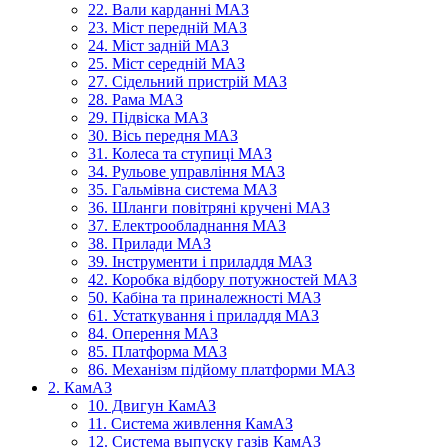
22. Вали карданні МАЗ
23. Міст передній МАЗ
24. Міст задній МАЗ
25. Міст середній МАЗ
27. Сідельний пристрій МАЗ
28. Рама МАЗ
29. Підвіска МАЗ
30. Вісь передня МАЗ
31. Колеса та ступиці МАЗ
34. Рульове управління МАЗ
35. Гальмівна система МАЗ
36. Шланги повітряні кручені МАЗ
37. Електрообладнання МАЗ
38. Прилади МАЗ
39. Інструменти і приладдя МАЗ
42. Коробка відбору потужностей МАЗ
50. Кабіна та приналежності МАЗ
61. Устаткування і приладдя МАЗ
84. Оперення МАЗ
85. Платформа МАЗ
86. Механізм підйому платформи МАЗ
2. КамАЗ
10. Двигун КамАЗ
11. Система живлення КамАЗ
12. Система выпуску газів КамАЗ