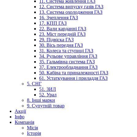
11. Система живлення ГАЗ
12. Система випуску газів ГАЗ
13. Система охолодження ГАЗ
16. Зчеплення ГАЗ
17. КПП ГАЗ
22. Вали карданні ГАЗ
23. Міст передній ГАЗ
29. Підвіска ГАЗ
30. Вісь передня ГАЗ
31. Колеса та ступиці ГАЗ
34. Рульове управління ГАЗ
35. Гальмівна система ГАЗ
37. Електрообладнання ГАЗ
50. Кабіна та приналежності ГАЗ
61. Устаткування і приладдя ГАЗ
5. СНГ
51. ЗИЛ
52. Урал
8. Інші марки
9. Супутній товар
Акції
Інфо
Компанія
Місія
Історія