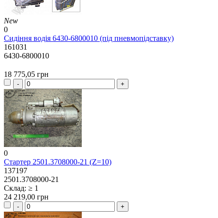
New
0
Сидіння водія 6430-6800010 (під пневмопідставку)
161031
6430-6800010
18 775,05 грн
0
Стартер 2501.3708000-21 (Z=10)
137197
2501.3708000-21
Склад: ≥ 1
24 219,00 грн