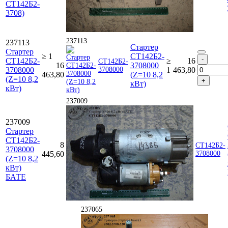
СТ142Б2-
3708)
237113
237113
Стартер
Стартер
≥ 1
СТ142Б2-
СТ142Б2-
≥
16
СТ142Б2-
16
3708000
3708000
3708000
1
463,80
463,80
(Z=10 8,2
(Z=10 8,2
кВт)
кВт)
237009
237009
Стартер
СТ142Б2-
8
СТ142Б2-
3708000
445,60
3708000
(Z=10 8,2
кВт)
БАТЕ
237065