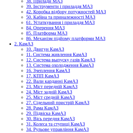
38. Прилади МАЗ
39. Інструменти і приладдя МАЗ
42. Коробка відбору потужностей МАЗ
50. Кабіна та приналежності МАЗ
61. Устаткування і приладдя МАЗ
84. Оперення МАЗ
85. Платформа МАЗ
86. Механізм підйому платформи МАЗ
2. КамАЗ
10. Двигун КамАЗ
11. Система живлення КамАЗ
12. Система выпуску газів КамАЗ
13. Система охолодження КамАЗ
16. Зчеплення КамАЗ
17. КПП КамАЗ
22. Вали карданні КамАЗ
23. Міст передній КамАЗ
24. Міст задній КамАЗ
25. Міст средній КамАЗ
27. Сідельний пристрій КамАЗ
28. Рама КамАЗ
29. Підвіска КамАЗ
30. Вісь передня КамАЗ
31. Колеса та ступиці КамАЗ
34. Рульове управління КамАЗ