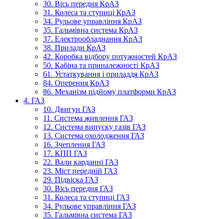
30. Вісь передня КрАЗ
31. Колеса та ступиці КрАЗ
34. Рульове управління КрАЗ
35. Гальмівна система КрАЗ
37. Електрообладнання КрАЗ
38. Прилади КрАЗ
42. Коробка відбору потужностей КрАЗ
50. Кабіна та приналежності КрАЗ
61. Устаткування і приладдя КрАЗ
84. Оперення КрАЗ
86. Механізм підйому платформи КрАЗ
4. ГАЗ
10. Двигун ГАЗ
11. Система живлення ГАЗ
12. Система випуску газів ГАЗ
13. Система охолодження ГАЗ
16. Зчеплення ГАЗ
17. КПП ГАЗ
22. Вали карданні ГАЗ
23. Міст передній ГАЗ
29. Підвіска ГАЗ
30. Вісь передня ГАЗ
31. Колеса та ступиці ГАЗ
34. Рульове управління ГАЗ
35. Гальмівна система ГАЗ