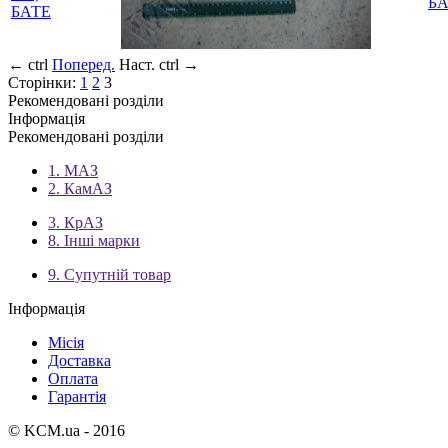
БА
БАТЕ
←
ctrl
Поперед.
Наст.
ctrl
→
Сторінки:
1
2
3
Рекомендовані розділи
Інформація
Рекомендовані розділи
1. МАЗ
2. КамАЗ
3. КрАЗ
8. Інші марки
9. Супутній товар
Інформація
Місія
Доставка
Оплата
Гарантія
© KCM.ua - 2016