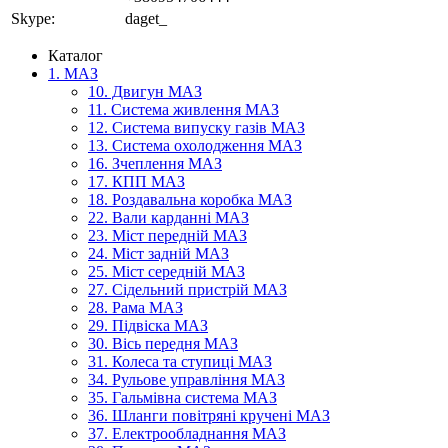
Skype:
daget_
Каталог
1. МАЗ
10. Двигун МАЗ
11. Система живлення МАЗ
12. Система випуску газів МАЗ
13. Система охолодження МАЗ
16. Зчеплення МАЗ
17. КПП МАЗ
18. Роздавальна коробка МАЗ
22. Вали карданні МАЗ
23. Міст передній МАЗ
24. Міст задній МАЗ
25. Міст середній МАЗ
27. Сідельний пристрій МАЗ
28. Рама МАЗ
29. Підвіска МАЗ
30. Вісь передня МАЗ
31. Колеса та ступиці МАЗ
34. Рульове управління МАЗ
35. Гальмівна система МАЗ
36. Шланги повітряні кручені МАЗ
37. Електрообладнання МАЗ