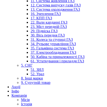
11. Система живлення ГАЗ
12. Система випуску газів ГАЗ
13. Система охолодження ГАЗ
16. Зчеплення ГАЗ
17. КПП ГАЗ
22. Вали карданні ГАЗ
23. Міст передній ГАЗ
29. Підвіска ГАЗ
30. Вісь передня ГАЗ
31. Колеса та ступиці ГАЗ
34. Рульове управління ГАЗ
35. Гальмівна система ГАЗ
37. Електрообладнання ГАЗ
50. Кабіна та приналежності ГАЗ
61. Устаткування і приладдя ГАЗ
5. СНГ
51. ЗИЛ
52. Урал
8. Інші марки
9. Супутній товар
Акції
Інфо
Компанія
Місія
Історія