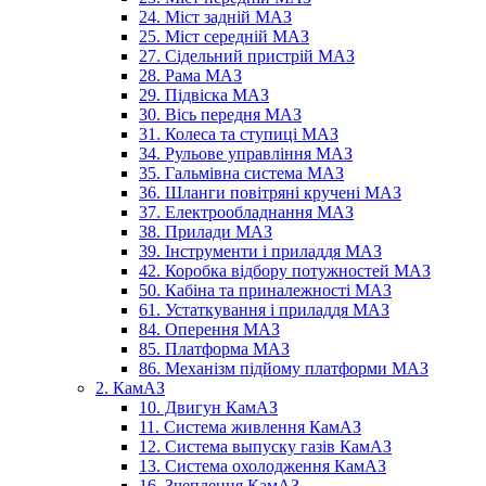
24. Міст задній МАЗ
25. Міст середній МАЗ
27. Сідельний пристрій МАЗ
28. Рама МАЗ
29. Підвіска МАЗ
30. Вісь передня МАЗ
31. Колеса та ступиці МАЗ
34. Рульове управління МАЗ
35. Гальмівна система МАЗ
36. Шланги повітряні кручені МАЗ
37. Електрообладнання МАЗ
38. Прилади МАЗ
39. Інструменти і приладдя МАЗ
42. Коробка відбору потужностей МАЗ
50. Кабіна та приналежності МАЗ
61. Устаткування і приладдя МАЗ
84. Оперення МАЗ
85. Платформа МАЗ
86. Механізм підйому платформи МАЗ
2. КамАЗ
10. Двигун КамАЗ
11. Система живлення КамАЗ
12. Система выпуску газів КамАЗ
13. Система охолодження КамАЗ
16. Зчеплення КамАЗ