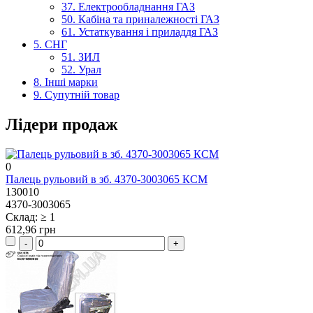
37. Електрообладнання ГАЗ
50. Кабіна та приналежності ГАЗ
61. Устаткування і приладдя ГАЗ
5. СНГ
51. ЗИЛ
52. Урал
8. Інші марки
9. Супутній товар
Лідери продаж
0
Палець рульовий в зб. 4370-3003065 КСМ
130010
4370-3003065
Склад: ≥ 1
612,96 грн