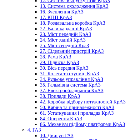
12. Система выпуску газів КрАЗ
13. Система охолодження КрАЗ
16. Зчеплення КрАЗ
17. КПП КрАЗ
18. Роздавальна коробка КрАЗ
22. Вали карданні КрАЗ
23. Міст передній КрАЗ
24. Міст задній КрАЗ
25. Міст середній КраЗ
27. Сідельний пристрій КрАЗ
28. Рама КрАЗ
29. Підвіска КрАЗ
30. Вісь передня КрАЗ
31. Колеса та ступиці КрАЗ
34. Рульове управління КрАЗ
35. Гальмівна система КрАЗ
37. Електрообладнання КрАЗ
38. Прилади КрАЗ
42. Коробка відбору потужностей КрАЗ
50. Кабіна та приналежності КрАЗ
61. Устаткування і приладдя КрАЗ
84. Оперення КрАЗ
86. Механізм підйому платформи КрАЗ
4. ГАЗ
10. Двигун ГАЗ