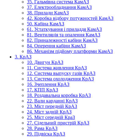
35. Гальмівна система КамАЗ
37. Електрообладнання КамАЗ
38. Прилади КамАЗ
42. Коробка відбору потужностей КамАЗ
50. Кабіна КамАЗ
61. Устаткування і приладдя КамАЗ
81. Вентиляція та опалення КамАЗ
82. Приналежності кабіни КамАЗ
84. Оперення кабіни КамАЗ
86. Механізм підйому платформи КамАЗ
3. КрАЗ
10. Двигун КрАЗ
11. Система живлення КрАЗ
12. Система выпуску газів КрАЗ
13. Система охолодження КрАЗ
16. Зчеплення КрАЗ
17. КПП КрАЗ
18. Роздавальна коробка КрАЗ
22. Вали карданні КрАЗ
23. Міст передній КрАЗ
24. Міст задній КрАЗ
25. Міст середній КраЗ
27. Сідельний пристрій КрАЗ
28. Рама КрАЗ
29. Підвіска КрАЗ