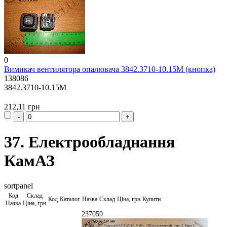
0
Вимикач вентилятора опалювача 3842.3710-10.15М (кнопка)
138086
3842.3710-10.15М
212,11 грн
37. Електрообладнання
КамАЗ
sortpanel
Код
Склад
Код
Каталог
Назва
Склад
Ціна, грн
Купити
Назва
Ціна, грн
237059