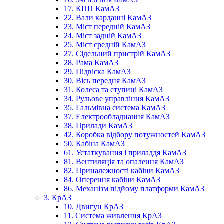
17. КПП КамАЗ
22. Вали карданні КамАЗ
23. Міст передній КамАЗ
24. Міст задній КамАЗ
25. Міст средній КамАЗ
27. Сідельний пристрій КамАЗ
28. Рама КамАЗ
29. Підвіска КамАЗ
30. Вісь передня КамАЗ
31. Колеса та ступиці КамАЗ
34. Рульове управління КамАЗ
35. Гальмівна система КамАЗ
37. Електрообладнання КамАЗ
38. Прилади КамАЗ
42. Коробка відбору потужностей КамАЗ
50. Кабіна КамАЗ
61. Устаткування і приладдя КамАЗ
81. Вентиляція та опалення КамАЗ
82. Приналежності кабіни КамАЗ
84. Оперення кабіни КамАЗ
86. Механізм підйому платформи КамАЗ
3. КрАЗ
10. Двигун КрАЗ
11. Система живлення КрАЗ