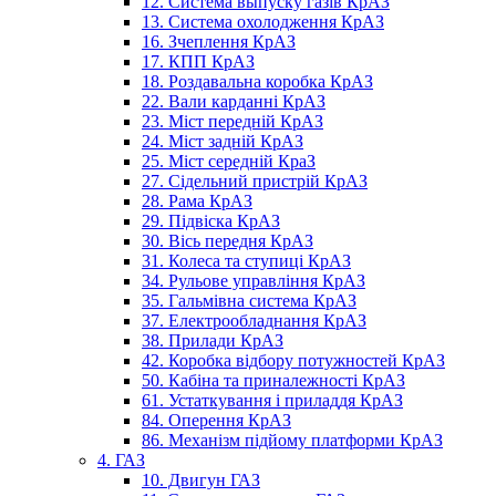
12. Система выпуску газів КрАЗ
13. Система охолодження КрАЗ
16. Зчеплення КрАЗ
17. КПП КрАЗ
18. Роздавальна коробка КрАЗ
22. Вали карданні КрАЗ
23. Міст передній КрАЗ
24. Міст задній КрАЗ
25. Міст середній КраЗ
27. Сідельний пристрій КрАЗ
28. Рама КрАЗ
29. Підвіска КрАЗ
30. Вісь передня КрАЗ
31. Колеса та ступиці КрАЗ
34. Рульове управління КрАЗ
35. Гальмівна система КрАЗ
37. Електрообладнання КрАЗ
38. Прилади КрАЗ
42. Коробка відбору потужностей КрАЗ
50. Кабіна та приналежності КрАЗ
61. Устаткування і приладдя КрАЗ
84. Оперення КрАЗ
86. Механізм підйому платформи КрАЗ
4. ГАЗ
10. Двигун ГАЗ