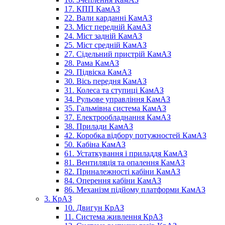
17. КПП КамАЗ
22. Вали карданні КамАЗ
23. Міст передній КамАЗ
24. Міст задній КамАЗ
25. Міст средній КамАЗ
27. Сідельний пристрій КамАЗ
28. Рама КамАЗ
29. Підвіска КамАЗ
30. Вісь передня КамАЗ
31. Колеса та ступиці КамАЗ
34. Рульове управління КамАЗ
35. Гальмівна система КамАЗ
37. Електрообладнання КамАЗ
38. Прилади КамАЗ
42. Коробка відбору потужностей КамАЗ
50. Кабіна КамАЗ
61. Устаткування і приладдя КамАЗ
81. Вентиляція та опалення КамАЗ
82. Приналежності кабіни КамАЗ
84. Оперення кабіни КамАЗ
86. Механізм підйому платформи КамАЗ
3. КрАЗ
10. Двигун КрАЗ
11. Система живлення КрАЗ