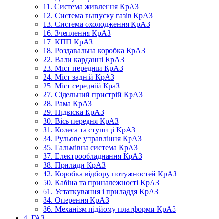
11. Система живлення КрАЗ
12. Система выпуску газів КрАЗ
13. Система охолодження КрАЗ
16. Зчеплення КрАЗ
17. КПП КрАЗ
18. Роздавальна коробка КрАЗ
22. Вали карданні КрАЗ
23. Міст передній КрАЗ
24. Міст задній КрАЗ
25. Міст середній КраЗ
27. Сідельний пристрій КрАЗ
28. Рама КрАЗ
29. Підвіска КрАЗ
30. Вісь передня КрАЗ
31. Колеса та ступиці КрАЗ
34. Рульове управління КрАЗ
35. Гальмівна система КрАЗ
37. Електрообладнання КрАЗ
38. Прилади КрАЗ
42. Коробка відбору потужностей КрАЗ
50. Кабіна та приналежності КрАЗ
61. Устаткування і приладдя КрАЗ
84. Оперення КрАЗ
86. Механізм підйому платформи КрАЗ
4. ГАЗ