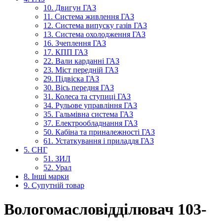
10. Двигун ГАЗ
11. Система живлення ГАЗ
12. Система випуску газів ГАЗ
13. Система охолодження ГАЗ
16. Зчеплення ГАЗ
17. КПП ГАЗ
22. Вали карданні ГАЗ
23. Міст передній ГАЗ
29. Підвіска ГАЗ
30. Вісь передня ГАЗ
31. Колеса та ступиці ГАЗ
34. Рульове управління ГАЗ
35. Гальмівна система ГАЗ
37. Електрообладнання ГАЗ
50. Кабіна та приналежності ГАЗ
61. Устаткування і приладдя ГАЗ
5. СНГ
51. ЗИЛ
52. Урал
8. Інші марки
9. Супутній товар
Вологомасловідділювач 103-