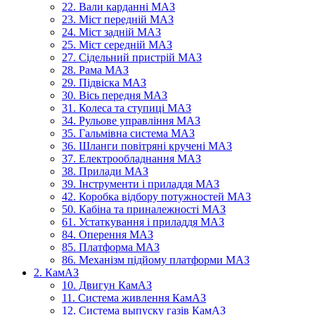
22. Вали карданні МАЗ
23. Міст передній МАЗ
24. Міст задній МАЗ
25. Міст середній МАЗ
27. Сідельний пристрій МАЗ
28. Рама МАЗ
29. Підвіска МАЗ
30. Вісь передня МАЗ
31. Колеса та ступиці МАЗ
34. Рульове управління МАЗ
35. Гальмівна система МАЗ
36. Шланги повітряні кручені МАЗ
37. Електрообладнання МАЗ
38. Прилади МАЗ
39. Інструменти і приладдя МАЗ
42. Коробка відбору потужностей МАЗ
50. Кабіна та приналежності МАЗ
61. Устаткування і приладдя МАЗ
84. Оперення МАЗ
85. Платформа МАЗ
86. Механізм підйому платформи МАЗ
2. КамАЗ
10. Двигун КамАЗ
11. Система живлення КамАЗ
12. Система выпуску газів КамАЗ