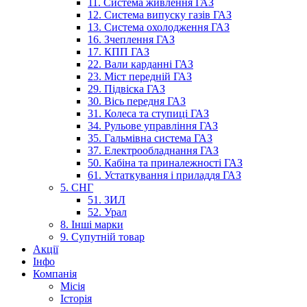
11. Система живлення ГАЗ
12. Система випуску газів ГАЗ
13. Система охолодження ГАЗ
16. Зчеплення ГАЗ
17. КПП ГАЗ
22. Вали карданні ГАЗ
23. Міст передній ГАЗ
29. Підвіска ГАЗ
30. Вісь передня ГАЗ
31. Колеса та ступиці ГАЗ
34. Рульове управління ГАЗ
35. Гальмівна система ГАЗ
37. Електрообладнання ГАЗ
50. Кабіна та приналежності ГАЗ
61. Устаткування і приладдя ГАЗ
5. СНГ
51. ЗИЛ
52. Урал
8. Інші марки
9. Супутній товар
Акції
Інфо
Компанія
Місія
Історія