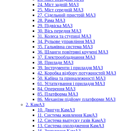
24. Міст задній МАЗ
25. Міст середній МАЗ
27. Сідельний пристрій МАЗ
28. Рама МАЗ
29. Підвіска МАЗ
30. Вісь передня МАЗ
31. Колеса та ступиці МАЗ
34. Рульове управління МАЗ
35. Гальмівна система МАЗ
36. Шланги повітряні кручені МАЗ
37. Електрообладнання МАЗ
38. Прилади МАЗ
39. Інструменти і приладдя МАЗ
42. Коробка відбору потужностей МАЗ
50. Кабіна та приналежності МАЗ
61. Устаткування і приладдя МАЗ
84. Оперення МАЗ
85. Платформа МАЗ
86. Механізм підйому платформи МАЗ
2. КамАЗ
10. Двигун КамАЗ
11. Система живлення КамАЗ
12. Система выпуску газів КамАЗ
13. Система охолодження КамАЗ
16. Зчеплення КамАЗ