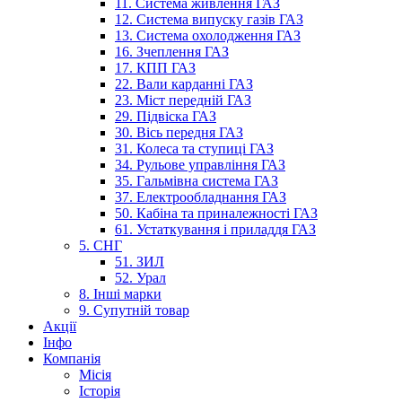
11. Система живлення ГАЗ
12. Система випуску газів ГАЗ
13. Система охолодження ГАЗ
16. Зчеплення ГАЗ
17. КПП ГАЗ
22. Вали карданні ГАЗ
23. Міст передній ГАЗ
29. Підвіска ГАЗ
30. Вісь передня ГАЗ
31. Колеса та ступиці ГАЗ
34. Рульове управління ГАЗ
35. Гальмівна система ГАЗ
37. Електрообладнання ГАЗ
50. Кабіна та приналежності ГАЗ
61. Устаткування і приладдя ГАЗ
5. СНГ
51. ЗИЛ
52. Урал
8. Інші марки
9. Супутній товар
Акції
Інфо
Компанія
Місія
Історія