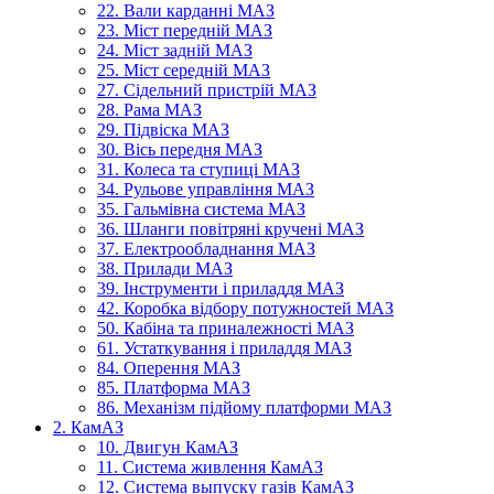
22. Вали карданні МАЗ
23. Міст передній МАЗ
24. Міст задній МАЗ
25. Міст середній МАЗ
27. Сідельний пристрій МАЗ
28. Рама МАЗ
29. Підвіска МАЗ
30. Вісь передня МАЗ
31. Колеса та ступиці МАЗ
34. Рульове управління МАЗ
35. Гальмівна система МАЗ
36. Шланги повітряні кручені МАЗ
37. Електрообладнання МАЗ
38. Прилади МАЗ
39. Інструменти і приладдя МАЗ
42. Коробка відбору потужностей МАЗ
50. Кабіна та приналежності МАЗ
61. Устаткування і приладдя МАЗ
84. Оперення МАЗ
85. Платформа МАЗ
86. Механізм підйому платформи МАЗ
2. КамАЗ
10. Двигун КамАЗ
11. Система живлення КамАЗ
12. Система выпуску газів КамАЗ