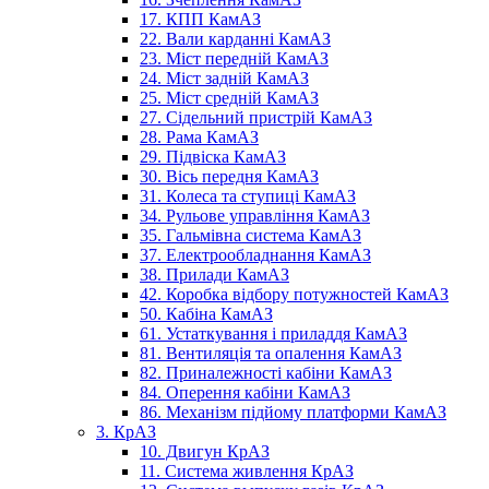
17. КПП КамАЗ
22. Вали карданні КамАЗ
23. Міст передній КамАЗ
24. Міст задній КамАЗ
25. Міст средній КамАЗ
27. Сідельний пристрій КамАЗ
28. Рама КамАЗ
29. Підвіска КамАЗ
30. Вісь передня КамАЗ
31. Колеса та ступиці КамАЗ
34. Рульове управління КамАЗ
35. Гальмівна система КамАЗ
37. Електрообладнання КамАЗ
38. Прилади КамАЗ
42. Коробка відбору потужностей КамАЗ
50. Кабіна КамАЗ
61. Устаткування і приладдя КамАЗ
81. Вентиляція та опалення КамАЗ
82. Приналежності кабіни КамАЗ
84. Оперення кабіни КамАЗ
86. Механізм підйому платформи КамАЗ
3. КрАЗ
10. Двигун КрАЗ
11. Система живлення КрАЗ