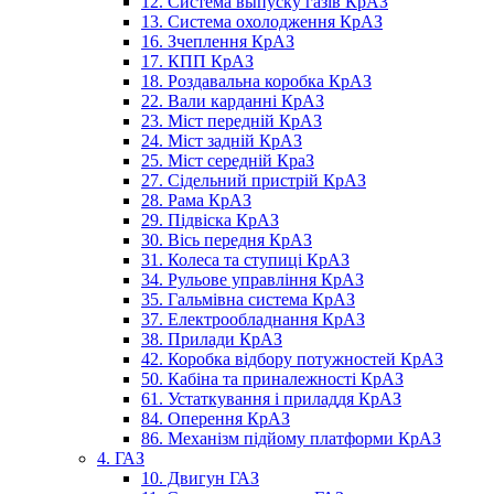
12. Система выпуску газів КрАЗ
13. Система охолодження КрАЗ
16. Зчеплення КрАЗ
17. КПП КрАЗ
18. Роздавальна коробка КрАЗ
22. Вали карданні КрАЗ
23. Міст передній КрАЗ
24. Міст задній КрАЗ
25. Міст середній КраЗ
27. Сідельний пристрій КрАЗ
28. Рама КрАЗ
29. Підвіска КрАЗ
30. Вісь передня КрАЗ
31. Колеса та ступиці КрАЗ
34. Рульове управління КрАЗ
35. Гальмівна система КрАЗ
37. Електрообладнання КрАЗ
38. Прилади КрАЗ
42. Коробка відбору потужностей КрАЗ
50. Кабіна та приналежності КрАЗ
61. Устаткування і приладдя КрАЗ
84. Оперення КрАЗ
86. Механізм підйому платформи КрАЗ
4. ГАЗ
10. Двигун ГАЗ