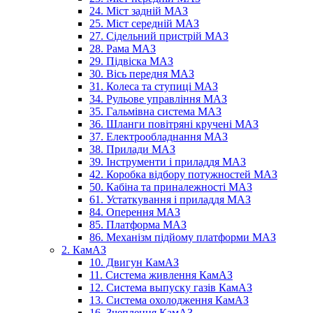
24. Міст задній МАЗ
25. Міст середній МАЗ
27. Сідельний пристрій МАЗ
28. Рама МАЗ
29. Підвіска МАЗ
30. Вісь передня МАЗ
31. Колеса та ступиці МАЗ
34. Рульове управління МАЗ
35. Гальмівна система МАЗ
36. Шланги повітряні кручені МАЗ
37. Електрообладнання МАЗ
38. Прилади МАЗ
39. Інструменти і приладдя МАЗ
42. Коробка відбору потужностей МАЗ
50. Кабіна та приналежності МАЗ
61. Устаткування і приладдя МАЗ
84. Оперення МАЗ
85. Платформа МАЗ
86. Механізм підйому платформи МАЗ
2. КамАЗ
10. Двигун КамАЗ
11. Система живлення КамАЗ
12. Система выпуску газів КамАЗ
13. Система охолодження КамАЗ
16. Зчеплення КамАЗ