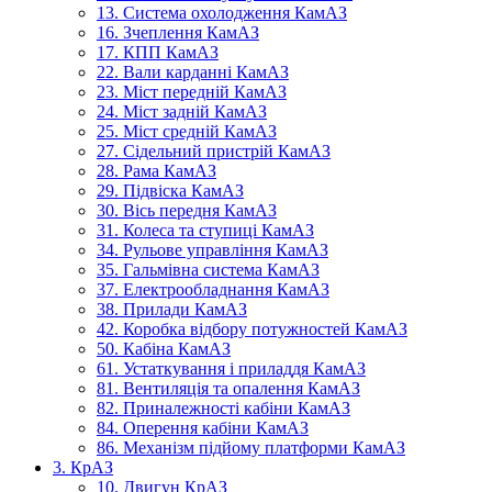
13. Система охолодження КамАЗ
16. Зчеплення КамАЗ
17. КПП КамАЗ
22. Вали карданні КамАЗ
23. Міст передній КамАЗ
24. Міст задній КамАЗ
25. Міст средній КамАЗ
27. Сідельний пристрій КамАЗ
28. Рама КамАЗ
29. Підвіска КамАЗ
30. Вісь передня КамАЗ
31. Колеса та ступиці КамАЗ
34. Рульове управління КамАЗ
35. Гальмівна система КамАЗ
37. Електрообладнання КамАЗ
38. Прилади КамАЗ
42. Коробка відбору потужностей КамАЗ
50. Кабіна КамАЗ
61. Устаткування і приладдя КамАЗ
81. Вентиляція та опалення КамАЗ
82. Приналежності кабіни КамАЗ
84. Оперення кабіни КамАЗ
86. Механізм підйому платформи КамАЗ
3. КрАЗ
10. Двигун КрАЗ