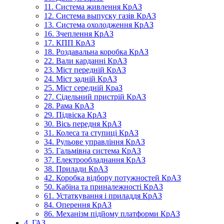
11. Система живлення КрАЗ
12. Система выпуску газів КрАЗ
13. Система охолодження КрАЗ
16. Зчеплення КрАЗ
17. КПП КрАЗ
18. Роздавальна коробка КрАЗ
22. Вали карданні КрАЗ
23. Міст передній КрАЗ
24. Міст задній КрАЗ
25. Міст середній КраЗ
27. Сідельний пристрій КрАЗ
28. Рама КрАЗ
29. Підвіска КрАЗ
30. Вісь передня КрАЗ
31. Колеса та ступиці КрАЗ
34. Рульове управління КрАЗ
35. Гальмівна система КрАЗ
37. Електрообладнання КрАЗ
38. Прилади КрАЗ
42. Коробка відбору потужностей КрАЗ
50. Кабіна та приналежності КрАЗ
61. Устаткування і приладдя КрАЗ
84. Оперення КрАЗ
86. Механізм підйому платформи КрАЗ
4. ГАЗ