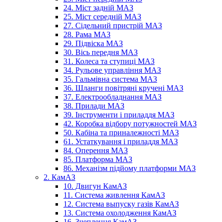
24. Міст задній МАЗ
25. Міст середній МАЗ
27. Сідельний пристрій МАЗ
28. Рама МАЗ
29. Підвіска МАЗ
30. Вісь передня МАЗ
31. Колеса та ступиці МАЗ
34. Рульове управління МАЗ
35. Гальмівна система МАЗ
36. Шланги повітряні кручені МАЗ
37. Електрообладнання МАЗ
38. Прилади МАЗ
39. Інструменти і приладдя МАЗ
42. Коробка відбору потужностей МАЗ
50. Кабіна та приналежності МАЗ
61. Устаткування і приладдя МАЗ
84. Оперення МАЗ
85. Платформа МАЗ
86. Механізм підйому платформи МАЗ
2. КамАЗ
10. Двигун КамАЗ
11. Система живлення КамАЗ
12. Система выпуску газів КамАЗ
13. Система охолодження КамАЗ
16. Зчеплення КамАЗ