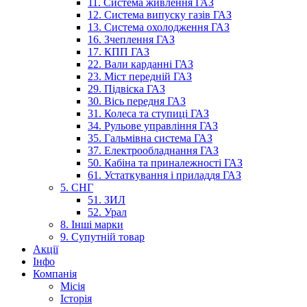
11. Система живлення ГАЗ
12. Система випуску газів ГАЗ
13. Система охолодження ГАЗ
16. Зчеплення ГАЗ
17. КПП ГАЗ
22. Вали карданні ГАЗ
23. Міст передній ГАЗ
29. Підвіска ГАЗ
30. Вісь передня ГАЗ
31. Колеса та ступиці ГАЗ
34. Рульове управління ГАЗ
35. Гальмівна система ГАЗ
37. Електрообладнання ГАЗ
50. Кабіна та приналежності ГАЗ
61. Устаткування і приладдя ГАЗ
5. СНГ
51. ЗИЛ
52. Урал
8. Інші марки
9. Супутній товар
Акції
Інфо
Компанія
Місія
Історія