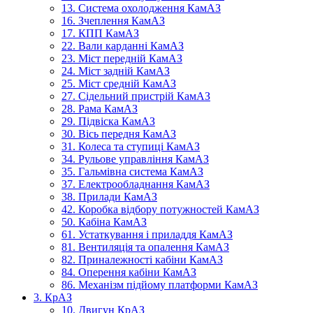
13. Система охолодження КамАЗ
16. Зчеплення КамАЗ
17. КПП КамАЗ
22. Вали карданні КамАЗ
23. Міст передній КамАЗ
24. Міст задній КамАЗ
25. Міст средній КамАЗ
27. Сідельний пристрій КамАЗ
28. Рама КамАЗ
29. Підвіска КамАЗ
30. Вісь передня КамАЗ
31. Колеса та ступиці КамАЗ
34. Рульове управління КамАЗ
35. Гальмівна система КамАЗ
37. Електрообладнання КамАЗ
38. Прилади КамАЗ
42. Коробка відбору потужностей КамАЗ
50. Кабіна КамАЗ
61. Устаткування і приладдя КамАЗ
81. Вентиляція та опалення КамАЗ
82. Приналежності кабіни КамАЗ
84. Оперення кабіни КамАЗ
86. Механізм підйому платформи КамАЗ
3. КрАЗ
10. Двигун КрАЗ