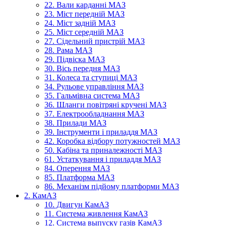
22. Вали карданні МАЗ
23. Міст передній МАЗ
24. Міст задній МАЗ
25. Міст середній МАЗ
27. Сідельний пристрій МАЗ
28. Рама МАЗ
29. Підвіска МАЗ
30. Вісь передня МАЗ
31. Колеса та ступиці МАЗ
34. Рульове управління МАЗ
35. Гальмівна система МАЗ
36. Шланги повітряні кручені МАЗ
37. Електрообладнання МАЗ
38. Прилади МАЗ
39. Інструменти і приладдя МАЗ
42. Коробка відбору потужностей МАЗ
50. Кабіна та приналежності МАЗ
61. Устаткування і приладдя МАЗ
84. Оперення МАЗ
85. Платформа МАЗ
86. Механізм підйому платформи МАЗ
2. КамАЗ
10. Двигун КамАЗ
11. Система живлення КамАЗ
12. Система выпуску газів КамАЗ