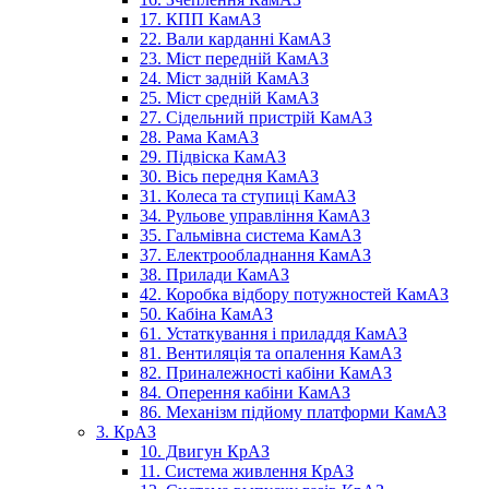
17. КПП КамАЗ
22. Вали карданні КамАЗ
23. Міст передній КамАЗ
24. Міст задній КамАЗ
25. Міст средній КамАЗ
27. Сідельний пристрій КамАЗ
28. Рама КамАЗ
29. Підвіска КамАЗ
30. Вісь передня КамАЗ
31. Колеса та ступиці КамАЗ
34. Рульове управління КамАЗ
35. Гальмівна система КамАЗ
37. Електрообладнання КамАЗ
38. Прилади КамАЗ
42. Коробка відбору потужностей КамАЗ
50. Кабіна КамАЗ
61. Устаткування і приладдя КамАЗ
81. Вентиляція та опалення КамАЗ
82. Приналежності кабіни КамАЗ
84. Оперення кабіни КамАЗ
86. Механізм підйому платформи КамАЗ
3. КрАЗ
10. Двигун КрАЗ
11. Система живлення КрАЗ