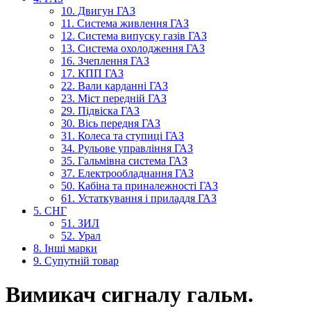
10. Двигун ГАЗ
11. Система живлення ГАЗ
12. Система випуску газів ГАЗ
13. Система охолодження ГАЗ
16. Зчеплення ГАЗ
17. КПП ГАЗ
22. Вали карданні ГАЗ
23. Міст передній ГАЗ
29. Підвіска ГАЗ
30. Вісь передня ГАЗ
31. Колеса та ступиці ГАЗ
34. Рульове управління ГАЗ
35. Гальмівна система ГАЗ
37. Електрообладнання ГАЗ
50. Кабіна та приналежності ГАЗ
61. Устаткування і приладдя ГАЗ
5. СНГ
51. ЗИЛ
52. Урал
8. Інші марки
9. Супутній товар
Вимикач сигналу гальм.