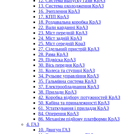
12. Система выпуску газів КрАЗ
13. Система охолодження КрАЗ
16. Зчеплення КрАЗ
17. КПП КрАЗ
18. Роздавальна коробка КрАЗ
22. Вали карданні КрАЗ
23. Міст передній КрАЗ
24. Міст задній КрАЗ
25. Міст середній КраЗ
27. Сідельний пристрій КрАЗ
28. Рама КрАЗ
29. Підвіска КрАЗ
30. Вісь передня КрАЗ
31. Колеса та ступиці КрАЗ
34. Рульове управління КрАЗ
35. Гальмівна система КрАЗ
37. Електрообладнання КрАЗ
38. Прилади КрАЗ
42. Коробка відбору потужностей КрАЗ
50. Кабіна та приналежності КрАЗ
61. Устаткування і приладдя КрАЗ
84. Оперення КрАЗ
86. Механізм підйому платформи КрАЗ
4. ГАЗ
10. Двигун ГАЗ