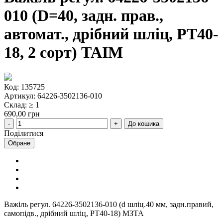
010 (D=40, задн. прав.,
автомат., дрібний шліц, РТ40-
18, 2 сорт) ТАІМ
Код: 135725
Артикул: 64226-3502136-010
Склад: ≥ 1
690,00 грн
До кошика
Поділитися
Обране
Важіль регул. 64226-3502136-010 (d шліц.40 мм, задн.правий,
самопідв., дрібний шліц, РТ40-18) МЗТА