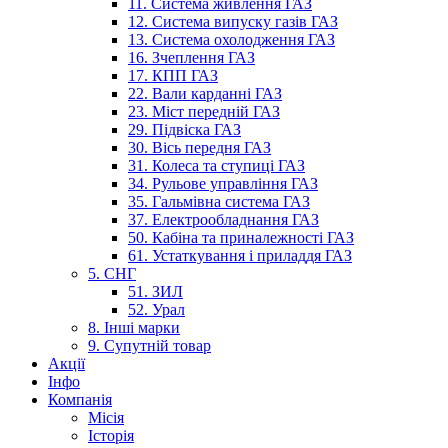
11. Система живлення ГАЗ
12. Система випуску газів ГАЗ
13. Система охолодження ГАЗ
16. Зчеплення ГАЗ
17. КПП ГАЗ
22. Вали карданні ГАЗ
23. Міст передній ГАЗ
29. Підвіска ГАЗ
30. Вісь передня ГАЗ
31. Колеса та ступиці ГАЗ
34. Рульове управління ГАЗ
35. Гальмівна система ГАЗ
37. Електрообладнання ГАЗ
50. Кабіна та приналежності ГАЗ
61. Устаткування і приладдя ГАЗ
5. СНГ
51. ЗИЛ
52. Урал
8. Інші марки
9. Супутній товар
Акції
Інфо
Компанія
Місія
Історія