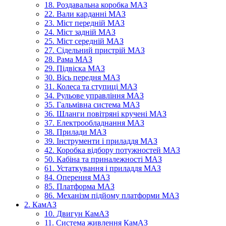
18. Роздавальна коробка МАЗ
22. Вали карданні МАЗ
23. Міст передній МАЗ
24. Міст задній МАЗ
25. Міст середній МАЗ
27. Сідельний пристрій МАЗ
28. Рама МАЗ
29. Підвіска МАЗ
30. Вісь передня МАЗ
31. Колеса та ступиці МАЗ
34. Рульове управління МАЗ
35. Гальмівна система МАЗ
36. Шланги повітряні кручені МАЗ
37. Електрообладнання МАЗ
38. Прилади МАЗ
39. Інструменти і приладдя МАЗ
42. Коробка відбору потужностей МАЗ
50. Кабіна та приналежності МАЗ
61. Устаткування і приладдя МАЗ
84. Оперення МАЗ
85. Платформа МАЗ
86. Механізм підйому платформи МАЗ
2. КамАЗ
10. Двигун КамАЗ
11. Система живлення КамАЗ