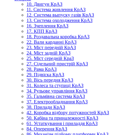
10. Двигун КрАЗ
11. Система живлення КрАЗ
12. Система выпуску газів КрАЗ
13. Система охолодження КрАЗ
16. Зчеплення КрАЗ
17. КПП КрАЗ
18. Роздавальна коробка КрАЗ
22. Вали карданні КрАЗ
23. Міст передній КрАЗ
24. Міст задній КрАЗ
25. Міст середній КраЗ
27. Сідельний пристрій КрАЗ
28. Рама КрАЗ
29. Підвіска КрАЗ
30. Вісь передня КрАЗ
31. Колеса та ступиці КрАЗ
34. Рульове управління КрАЗ
35. Гальмівна система КрАЗ
37. Електрообладнання КрАЗ
38. Прилади КрАЗ
42. Коробка відбору потужностей КрАЗ
50. Кабіна та приналежності КрАЗ
61. Устаткування і приладдя КрАЗ
84. Оперення КрАЗ
86. Механізм підйому платформи КрАЗ