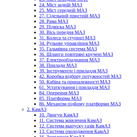
24. Міст задній МАЗ
25. Міст середній МАЗ
27. Сідельний пристрій МАЗ
28. Рама МАЗ
29. Підвіска МАЗ
30. Вісь передня МАЗ
31. Колеса та ступиці МАЗ
34. Рульове управління МАЗ
35. Гальмівна система МАЗ
36. Шланги повітряні кручені МАЗ
37. Електрообладнання МАЗ
38. Прилади МАЗ
39. Інструменти і приладдя МАЗ
42. Коробка відбору потужностей МАЗ
50. Кабіна та приналежності МАЗ
61. Устаткування і приладдя МАЗ
84. Оперення МАЗ
85. Платформа МАЗ
86. Механізм підйому платформи МАЗ
2. КамАЗ
10. Двигун КамАЗ
11. Система живлення КамАЗ
12. Система выпуску газів КамАЗ
13. Система охолодження КамАЗ
16. Зчеплення КамАЗ