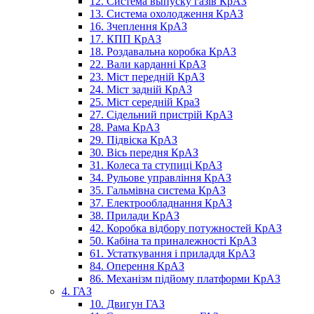
12. Система выпуску газів КрАЗ
13. Система охолодження КрАЗ
16. Зчеплення КрАЗ
17. КПП КрАЗ
18. Роздавальна коробка КрАЗ
22. Вали карданні КрАЗ
23. Міст передній КрАЗ
24. Міст задній КрАЗ
25. Міст середній КраЗ
27. Сідельний пристрій КрАЗ
28. Рама КрАЗ
29. Підвіска КрАЗ
30. Вісь передня КрАЗ
31. Колеса та ступиці КрАЗ
34. Рульове управління КрАЗ
35. Гальмівна система КрАЗ
37. Електрообладнання КрАЗ
38. Прилади КрАЗ
42. Коробка відбору потужностей КрАЗ
50. Кабіна та приналежності КрАЗ
61. Устаткування і приладдя КрАЗ
84. Оперення КрАЗ
86. Механізм підйому платформи КрАЗ
4. ГАЗ
10. Двигун ГАЗ