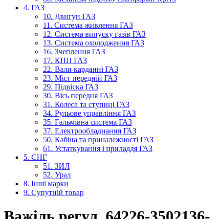
4. ГАЗ
10. Двигун ГАЗ
11. Система живлення ГАЗ
12. Система випуску газів ГАЗ
13. Система охолодження ГАЗ
16. Зчеплення ГАЗ
17. КПП ГАЗ
22. Вали карданні ГАЗ
23. Міст передній ГАЗ
29. Підвіска ГАЗ
30. Вісь передня ГАЗ
31. Колеса та ступиці ГАЗ
34. Рульове управління ГАЗ
35. Гальмівна система ГАЗ
37. Електрообладнання ГАЗ
50. Кабіна та приналежності ГАЗ
61. Устаткування і приладдя ГАЗ
5. СНГ
51. ЗИЛ
52. Урал
8. Інші марки
9. Супутній товар
Важіль регул. 64226-3502136-