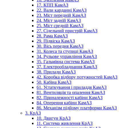
17. КПП КамАЗ
22. Вали карданні КамАЗ
23. Міст передній КамАЗ
24. Міст задній КамАЗ
25. Міст средній КамАЗ
27. Сідельний пристрій КамАЗ
28. Рама КамАЗ
29. Підвіска КамАЗ
30. Вісь передня КамАЗ
31. Колеса та ступиці КамАЗ
34. Рульове управління КамАЗ
35. Гальмівна система КамАЗ
37. Електрообладнання КамАЗ
38. Прилади КамАЗ
42. Коробка відбору потужностей КамАЗ
50. Кабіна КамАЗ
61. Устаткування і приладдя КамАЗ
81. Вентиляція та опалення КамАЗ
82. Приналежності кабіни КамАЗ
84. Оперення кабіни КамАЗ
86. Механізм підйому платформи КамАЗ
3. КрАЗ
10. Двигун КрАЗ
11. Система живлення КрАЗ