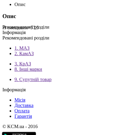
Опис
Опис
Рекомендовані розділи
H смещения=57,5
Інформація
Рекомендовані розділи
1. МАЗ
2. КамАЗ
3. КрАЗ
8. Інші марки
9. Супутній товар
Інформація
Місія
Доставка
Оплата
Гарантія
© KCM.ua - 2016