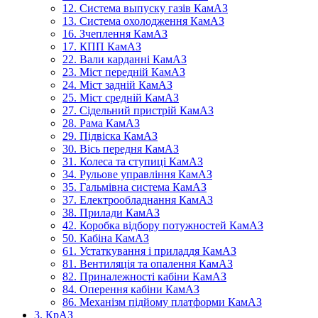
12. Система выпуску газів КамАЗ
13. Система охолодження КамАЗ
16. Зчеплення КамАЗ
17. КПП КамАЗ
22. Вали карданні КамАЗ
23. Міст передній КамАЗ
24. Міст задній КамАЗ
25. Міст средній КамАЗ
27. Сідельний пристрій КамАЗ
28. Рама КамАЗ
29. Підвіска КамАЗ
30. Вісь передня КамАЗ
31. Колеса та ступиці КамАЗ
34. Рульове управління КамАЗ
35. Гальмівна система КамАЗ
37. Електрообладнання КамАЗ
38. Прилади КамАЗ
42. Коробка відбору потужностей КамАЗ
50. Кабіна КамАЗ
61. Устаткування і приладдя КамАЗ
81. Вентиляція та опалення КамАЗ
82. Приналежності кабіни КамАЗ
84. Оперення кабіни КамАЗ
86. Механізм підйому платформи КамАЗ
3. КрАЗ