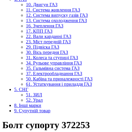
10. Двигун ГАЗ
11. Система живлення ГАЗ
12. Система випуску газів ГАЗ
13. Система охолодження ГАЗ
16. Зчеплення ГАЗ
17. КПП ГАЗ
22. Вали карданні ГАЗ
23. Міст передній ГАЗ
29. Підвіска ГАЗ
30. Вісь передня ГАЗ
31. Колеса та ступиці ГАЗ
34. Рульове управління ГАЗ
35. Гальмівна система ГАЗ
37. Електрообладнання ГАЗ
50. Кабіна та приналежності ГАЗ
61. Устаткування і приладдя ГАЗ
5. СНГ
51. ЗИЛ
52. Урал
8. Інші марки
9. Супутній товар
Болт супорту 372253