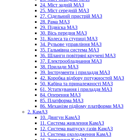
24. Міст задній МАЗ
25. Міст середній МАЗ
27. Сідельний пристрій МАЗ
28. Рама МАЗ
29. Підвіска МАЗ
30. Вісь передня МАЗ
31. Колеса та ступиці МАЗ
34. Рульове управління МАЗ
35. Гальмівна система МАЗ
36. Шланги повітряні кручені МАЗ
37. Електрообладнання МАЗ
38. Прилади МАЗ
39. Інструменти і приладдя МАЗ
42. Коробка відбору потужностей МАЗ
50. Кабіна та приналежності МАЗ
61. Устаткування і приладдя МАЗ
84. Оперення МАЗ
85. Платформа МАЗ
86. Механізм підйому платформи МАЗ
2. КамАЗ
10. Двигун КамАЗ
11. Система живлення КамАЗ
12. Система выпуску газів КамАЗ
13. Система охолодження КамАЗ
16. Зчеплення КамАЗ