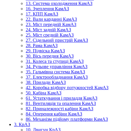
13. Система охолодження КамАЗ
16. Зчеплення КамАЗ
17. КПП КамАЗ
22. Вали карданні КамАЗ
23. Міст передній КамАЗ
24. Міст задній КамАЗ
25. Міст средній КамАЗ
27. Сідельний пристрій КамАЗ
28. Рама КамАЗ
29. Підвіска КамАЗ
30. Вісь передня КамАЗ
31. Колеса та ступиці КамАЗ
34. Рульове управління КамАЗ
35. Гальмівна система КамАЗ
37. Електрообладнання КамАЗ
38. Прилади КамАЗ
42. Коробка відбору потужностей КамАЗ
50. Кабіна КамАЗ
61. Устаткування і приладдя КамАЗ
81. Вентиляція та опалення КамАЗ
82. Приналежності кабіни КамАЗ
84. Оперення кабіни КамАЗ
86. Механізм підйому платформи КамАЗ
3. КрАЗ
10. Двигун КрАЗ