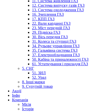
11. Система живлення ГАЗ
12. Система випуску газів ГАЗ
13. Система охолодження ГАЗ
16. Зчеплення ГАЗ
17. КПП ГАЗ
22. Вали карданні ГАЗ
23. Міст передній ГАЗ
29. Підвіска ГАЗ
30. Вісь передня ГАЗ
31. Колеса та ступиці ГАЗ
34. Рульове управління ГАЗ
35. Гальмівна система ГАЗ
37. Електрообладнання ГАЗ
50. Кабіна та приналежності ГАЗ
61. Устаткування і приладдя ГАЗ
5. СНГ
51. ЗИЛ
52. Урал
8. Інші марки
9. Супутній товар
Акції
Інфо
Компанія
Місія
Історія