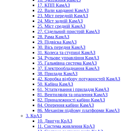
17. КПП КамАЗ
22. Вали карданні КамАЗ
23. Міст передній КамАЗ
24. Міст задній КамАЗ
25. Міст средній КамАЗ
27. Сідельний пристрій КамАЗ
28. Рама КамАЗ
29. Підвіска КамАЗ
30. Вісь передня КамАЗ
31. Колеса та ступиці КамАЗ
34. Рульове управління КамАЗ
35. Гальмівна система КамАЗ
37. Електрообладнання КамАЗ
38. Прилади КамАЗ
42. Коробка відбору потужностей КамАЗ
50. Кабіна КамАЗ
61. Устаткування і приладдя КамАЗ
81. Вентиляція та опалення КамАЗ
82. Приналежності кабіни КамАЗ
84. Оперення кабіни КамАЗ
86. Механізм підйому платформи КамАЗ
3. КрАЗ
10. Двигун КрАЗ
11. Система живлення КрАЗ