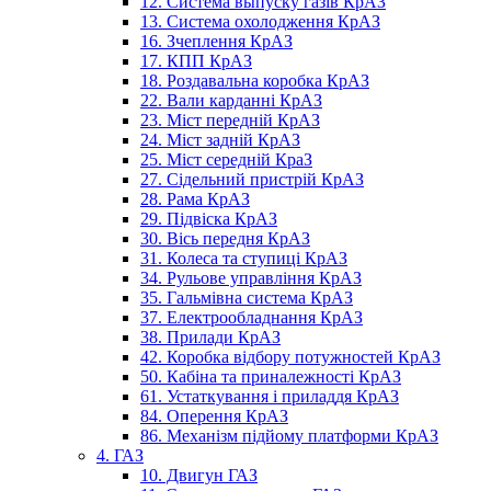
12. Система выпуску газів КрАЗ
13. Система охолодження КрАЗ
16. Зчеплення КрАЗ
17. КПП КрАЗ
18. Роздавальна коробка КрАЗ
22. Вали карданні КрАЗ
23. Міст передній КрАЗ
24. Міст задній КрАЗ
25. Міст середній КраЗ
27. Сідельний пристрій КрАЗ
28. Рама КрАЗ
29. Підвіска КрАЗ
30. Вісь передня КрАЗ
31. Колеса та ступиці КрАЗ
34. Рульове управління КрАЗ
35. Гальмівна система КрАЗ
37. Електрообладнання КрАЗ
38. Прилади КрАЗ
42. Коробка відбору потужностей КрАЗ
50. Кабіна та приналежності КрАЗ
61. Устаткування і приладдя КрАЗ
84. Оперення КрАЗ
86. Механізм підйому платформи КрАЗ
4. ГАЗ
10. Двигун ГАЗ