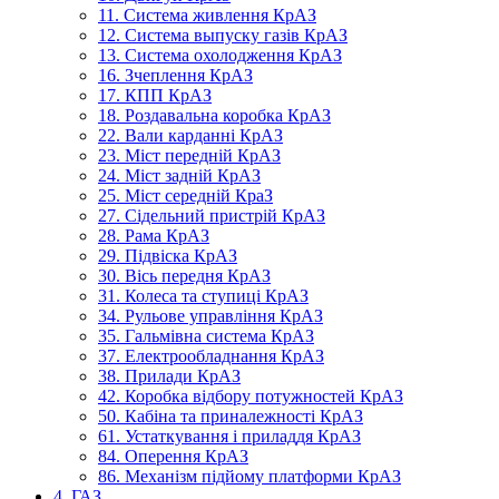
11. Система живлення КрАЗ
12. Система выпуску газів КрАЗ
13. Система охолодження КрАЗ
16. Зчеплення КрАЗ
17. КПП КрАЗ
18. Роздавальна коробка КрАЗ
22. Вали карданні КрАЗ
23. Міст передній КрАЗ
24. Міст задній КрАЗ
25. Міст середній КраЗ
27. Сідельний пристрій КрАЗ
28. Рама КрАЗ
29. Підвіска КрАЗ
30. Вісь передня КрАЗ
31. Колеса та ступиці КрАЗ
34. Рульове управління КрАЗ
35. Гальмівна система КрАЗ
37. Електрообладнання КрАЗ
38. Прилади КрАЗ
42. Коробка відбору потужностей КрАЗ
50. Кабіна та приналежності КрАЗ
61. Устаткування і приладдя КрАЗ
84. Оперення КрАЗ
86. Механізм підйому платформи КрАЗ
4. ГАЗ