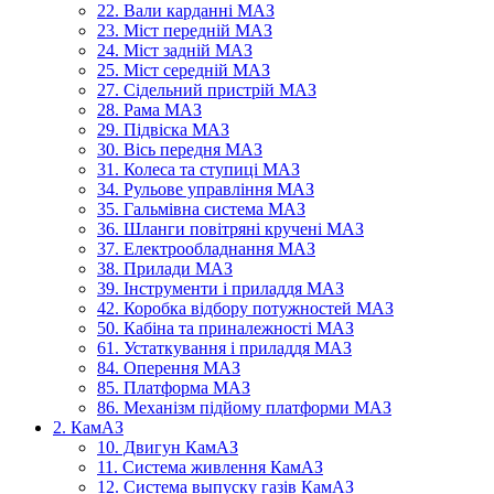
22. Вали карданні МАЗ
23. Міст передній МАЗ
24. Міст задній МАЗ
25. Міст середній МАЗ
27. Сідельний пристрій МАЗ
28. Рама МАЗ
29. Підвіска МАЗ
30. Вісь передня МАЗ
31. Колеса та ступиці МАЗ
34. Рульове управління МАЗ
35. Гальмівна система МАЗ
36. Шланги повітряні кручені МАЗ
37. Електрообладнання МАЗ
38. Прилади МАЗ
39. Інструменти і приладдя МАЗ
42. Коробка відбору потужностей МАЗ
50. Кабіна та приналежності МАЗ
61. Устаткування і приладдя МАЗ
84. Оперення МАЗ
85. Платформа МАЗ
86. Механізм підйому платформи МАЗ
2. КамАЗ
10. Двигун КамАЗ
11. Система живлення КамАЗ
12. Система выпуску газів КамАЗ