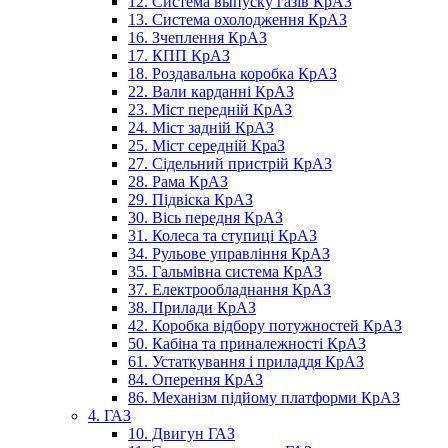
12. Система выпуску газів КрАЗ
13. Система охолодження КрАЗ
16. Зчеплення КрАЗ
17. КПП КрАЗ
18. Роздавальна коробка КрАЗ
22. Вали карданні КрАЗ
23. Міст передній КрАЗ
24. Міст задній КрАЗ
25. Міст середній КраЗ
27. Сідельний пристрій КрАЗ
28. Рама КрАЗ
29. Підвіска КрАЗ
30. Вісь передня КрАЗ
31. Колеса та ступиці КрАЗ
34. Рульове управління КрАЗ
35. Гальмівна система КрАЗ
37. Електрообладнання КрАЗ
38. Прилади КрАЗ
42. Коробка відбору потужностей КрАЗ
50. Кабіна та приналежності КрАЗ
61. Устаткування і приладдя КрАЗ
84. Оперення КрАЗ
86. Механізм підйому платформи КрАЗ
4. ГАЗ
10. Двигун ГАЗ