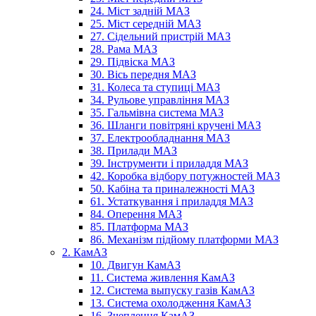
24. Міст задній МАЗ
25. Міст середній МАЗ
27. Сідельний пристрій МАЗ
28. Рама МАЗ
29. Підвіска МАЗ
30. Вісь передня МАЗ
31. Колеса та ступиці МАЗ
34. Рульове управління МАЗ
35. Гальмівна система МАЗ
36. Шланги повітряні кручені МАЗ
37. Електрообладнання МАЗ
38. Прилади МАЗ
39. Інструменти і приладдя МАЗ
42. Коробка відбору потужностей МАЗ
50. Кабіна та приналежності МАЗ
61. Устаткування і приладдя МАЗ
84. Оперення МАЗ
85. Платформа МАЗ
86. Механізм підйому платформи МАЗ
2. КамАЗ
10. Двигун КамАЗ
11. Система живлення КамАЗ
12. Система выпуску газів КамАЗ
13. Система охолодження КамАЗ
16. Зчеплення КамАЗ