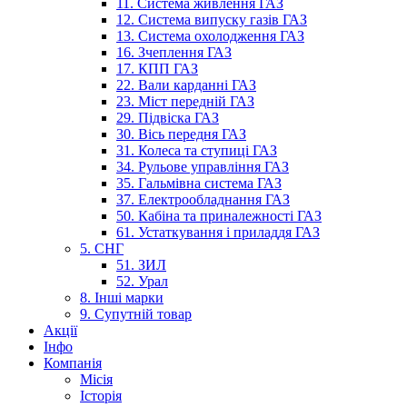
11. Система живлення ГАЗ
12. Система випуску газів ГАЗ
13. Система охолодження ГАЗ
16. Зчеплення ГАЗ
17. КПП ГАЗ
22. Вали карданні ГАЗ
23. Міст передній ГАЗ
29. Підвіска ГАЗ
30. Вісь передня ГАЗ
31. Колеса та ступиці ГАЗ
34. Рульове управління ГАЗ
35. Гальмівна система ГАЗ
37. Електрообладнання ГАЗ
50. Кабіна та приналежності ГАЗ
61. Устаткування і приладдя ГАЗ
5. СНГ
51. ЗИЛ
52. Урал
8. Інші марки
9. Супутній товар
Акції
Інфо
Компанія
Місія
Історія