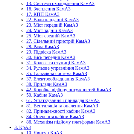
13. Система охолодження КамАЗ
16. Зчеплення КамАЗ
17. КПП КамАЗ
22. Вали карданні КамАЗ
23. Міст передній КамАЗ
24. Міст задній КамАЗ
25. Міст средній КамАЗ
27. Сідельний пристрій КамАЗ
28. Рама КамАЗ
29. Підвіска КамАЗ
30. Вісь передня КамАЗ
31. Колеса та ступиці КамАЗ
34. Рульове управління КамАЗ
35. Гальмівна система КамАЗ
37. Електрообладнання КамАЗ
38. Прилади КамАЗ
42. Коробка відбору потужностей КамАЗ
50. Кабіна КамАЗ
61. Устаткування і приладдя КамАЗ
81. Вентиляція та опалення КамАЗ
82. Приналежності кабіни КамАЗ
84. Оперення кабіни КамАЗ
86. Механізм підйому платформи КамАЗ
3. КрАЗ
10. Двигун КрАЗ