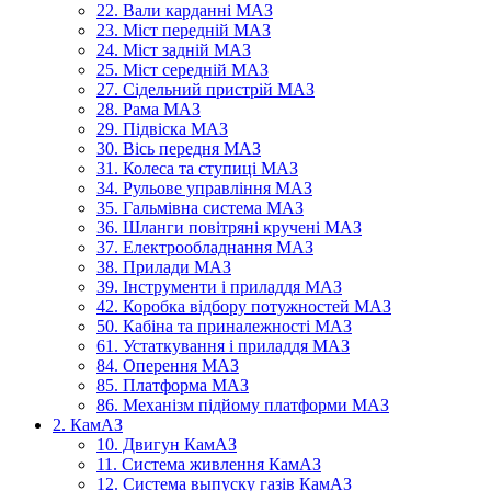
22. Вали карданні МАЗ
23. Міст передній МАЗ
24. Міст задній МАЗ
25. Міст середній МАЗ
27. Сідельний пристрій МАЗ
28. Рама МАЗ
29. Підвіска МАЗ
30. Вісь передня МАЗ
31. Колеса та ступиці МАЗ
34. Рульове управління МАЗ
35. Гальмівна система МАЗ
36. Шланги повітряні кручені МАЗ
37. Електрообладнання МАЗ
38. Прилади МАЗ
39. Інструменти і приладдя МАЗ
42. Коробка відбору потужностей МАЗ
50. Кабіна та приналежності МАЗ
61. Устаткування і приладдя МАЗ
84. Оперення МАЗ
85. Платформа МАЗ
86. Механізм підйому платформи МАЗ
2. КамАЗ
10. Двигун КамАЗ
11. Система живлення КамАЗ
12. Система выпуску газів КамАЗ