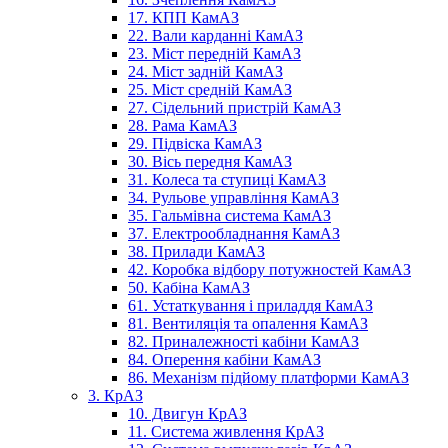
17. КПП КамАЗ
22. Вали карданні КамАЗ
23. Міст передній КамАЗ
24. Міст задній КамАЗ
25. Міст средній КамАЗ
27. Сідельний пристрій КамАЗ
28. Рама КамАЗ
29. Підвіска КамАЗ
30. Вісь передня КамАЗ
31. Колеса та ступиці КамАЗ
34. Рульове управління КамАЗ
35. Гальмівна система КамАЗ
37. Електрообладнання КамАЗ
38. Прилади КамАЗ
42. Коробка відбору потужностей КамАЗ
50. Кабіна КамАЗ
61. Устаткування і приладдя КамАЗ
81. Вентиляція та опалення КамАЗ
82. Приналежності кабіни КамАЗ
84. Оперення кабіни КамАЗ
86. Механізм підйому платформи КамАЗ
3. КрАЗ
10. Двигун КрАЗ
11. Система живлення КрАЗ