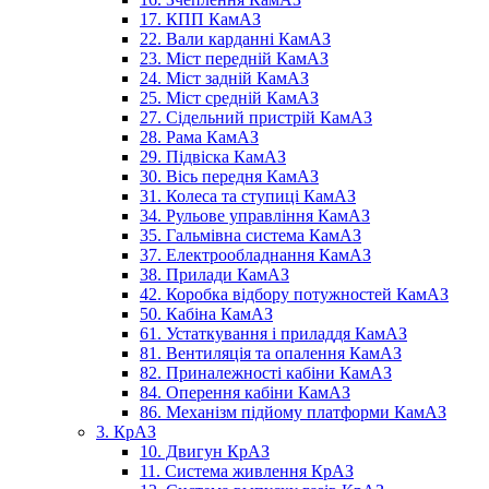
17. КПП КамАЗ
22. Вали карданні КамАЗ
23. Міст передній КамАЗ
24. Міст задній КамАЗ
25. Міст средній КамАЗ
27. Сідельний пристрій КамАЗ
28. Рама КамАЗ
29. Підвіска КамАЗ
30. Вісь передня КамАЗ
31. Колеса та ступиці КамАЗ
34. Рульове управління КамАЗ
35. Гальмівна система КамАЗ
37. Електрообладнання КамАЗ
38. Прилади КамАЗ
42. Коробка відбору потужностей КамАЗ
50. Кабіна КамАЗ
61. Устаткування і приладдя КамАЗ
81. Вентиляція та опалення КамАЗ
82. Приналежності кабіни КамАЗ
84. Оперення кабіни КамАЗ
86. Механізм підйому платформи КамАЗ
3. КрАЗ
10. Двигун КрАЗ
11. Система живлення КрАЗ