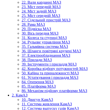
22. Вали карданні МАЗ
23. Міст передній МАЗ
24. Міст задній МАЗ
25. Міст середній МАЗ
27. Сідельний пристрій МАЗ
28. Рама МАЗ
29. Підвіска МАЗ
30. Вісь передня МАЗ
31. Колеса та ступиці МАЗ
34. Рульове управління МАЗ
35. Гальмівна система МАЗ
36. Шланги повітряні кручені МАЗ
37. Електрообладнання МАЗ
38. Прилади МАЗ
39. Інструменти і приладдя МАЗ
42. Коробка відбору потужностей МАЗ
50. Кабіна та приналежності МАЗ
61. Устаткування і приладдя МАЗ
84. Оперення МАЗ
85. Платформа МАЗ
86. Механізм підйому платформи МАЗ
2. КамАЗ
10. Двигун КамАЗ
11. Система живлення КамАЗ
12. Система выпуску газів КамАЗ