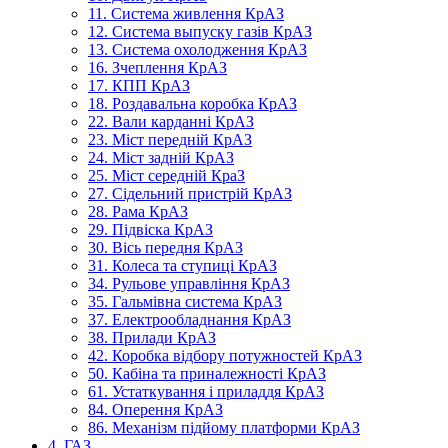
11. Система живлення КрАЗ
12. Система выпуску газів КрАЗ
13. Система охолодження КрАЗ
16. Зчеплення КрАЗ
17. КПП КрАЗ
18. Роздавальна коробка КрАЗ
22. Вали карданні КрАЗ
23. Міст передній КрАЗ
24. Міст задній КрАЗ
25. Міст середній КраЗ
27. Сідельний пристрій КрАЗ
28. Рама КрАЗ
29. Підвіска КрАЗ
30. Вісь передня КрАЗ
31. Колеса та ступиці КрАЗ
34. Рульове управління КрАЗ
35. Гальмівна система КрАЗ
37. Електрообладнання КрАЗ
38. Прилади КрАЗ
42. Коробка відбору потужностей КрАЗ
50. Кабіна та приналежності КрАЗ
61. Устаткування і приладдя КрАЗ
84. Оперення КрАЗ
86. Механізм підйому платформи КрАЗ
4. ГАЗ