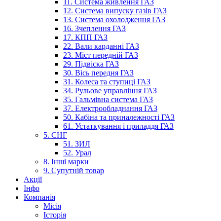
11. Система живлення ГАЗ
12. Система випуску газів ГАЗ
13. Система охолодження ГАЗ
16. Зчеплення ГАЗ
17. КПП ГАЗ
22. Вали карданні ГАЗ
23. Міст передній ГАЗ
29. Підвіска ГАЗ
30. Вісь передня ГАЗ
31. Колеса та ступиці ГАЗ
34. Рульове управління ГАЗ
35. Гальмівна система ГАЗ
37. Електрообладнання ГАЗ
50. Кабіна та приналежності ГАЗ
61. Устаткування і приладдя ГАЗ
5. СНГ
51. ЗИЛ
52. Урал
8. Інші марки
9. Супутній товар
Акції
Інфо
Компанія
Місія
Історія