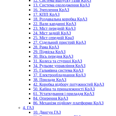
12. Система выпуску газів КрАЗ
13. Система охолодження КрАЗ
16. Зчеплення КрАЗ
17. КПП КрАЗ
18. Роздавальна коробка КрАЗ
22. Вали карданні КрАЗ
23. Міст передній КрАЗ
24. Міст задній КрАЗ
25. Міст середній КраЗ
27. Сідельний пристрій КрАЗ
28. Рама КрАЗ
29. Підвіска КрАЗ
30. Вісь передня КрАЗ
31. Колеса та ступиці КрАЗ
34. Рульове управління КрАЗ
35. Гальмівна система КрАЗ
37. Електрообладнання КрАЗ
38. Прилади КрАЗ
42. Коробка відбору потужностей КрАЗ
50. Кабіна та приналежності КрАЗ
61. Устаткування і приладдя КрАЗ
84. Оперення КрАЗ
86. Механізм підйому платформи КрАЗ
4. ГАЗ
10. Двигун ГАЗ