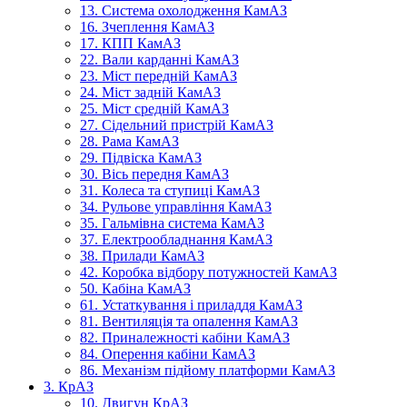
13. Система охолодження КамАЗ
16. Зчеплення КамАЗ
17. КПП КамАЗ
22. Вали карданні КамАЗ
23. Міст передній КамАЗ
24. Міст задній КамАЗ
25. Міст средній КамАЗ
27. Сідельний пристрій КамАЗ
28. Рама КамАЗ
29. Підвіска КамАЗ
30. Вісь передня КамАЗ
31. Колеса та ступиці КамАЗ
34. Рульове управління КамАЗ
35. Гальмівна система КамАЗ
37. Електрообладнання КамАЗ
38. Прилади КамАЗ
42. Коробка відбору потужностей КамАЗ
50. Кабіна КамАЗ
61. Устаткування і приладдя КамАЗ
81. Вентиляція та опалення КамАЗ
82. Приналежності кабіни КамАЗ
84. Оперення кабіни КамАЗ
86. Механізм підйому платформи КамАЗ
3. КрАЗ
10. Двигун КрАЗ