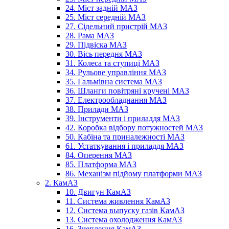
24. Міст задній МАЗ
25. Міст середній МАЗ
27. Сідельний пристрій МАЗ
28. Рама МАЗ
29. Підвіска МАЗ
30. Вісь передня МАЗ
31. Колеса та ступиці МАЗ
34. Рульове управління МАЗ
35. Гальмівна система МАЗ
36. Шланги повітряні кручені МАЗ
37. Електрообладнання МАЗ
38. Прилади МАЗ
39. Інструменти і приладдя МАЗ
42. Коробка відбору потужностей МАЗ
50. Кабіна та приналежності МАЗ
61. Устаткування і приладдя МАЗ
84. Оперення МАЗ
85. Платформа МАЗ
86. Механізм підйому платформи МАЗ
2. КамАЗ
10. Двигун КамАЗ
11. Система живлення КамАЗ
12. Система выпуску газів КамАЗ
13. Система охолодження КамАЗ
16. Зчеплення КамАЗ