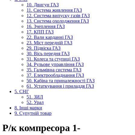
10. Двигун ГАЗ
11. Система живлення ГАЗ
12. Система випуску газів ГАЗ
13. Система охолодження ГАЗ
16. Зчеплення ГАЗ
17. КПП ГАЗ
22. Вали карданні ГАЗ
23. Міст передній ГАЗ
29. Підвіска ГАЗ
30. Вісь передня ГАЗ
31. Колеса та ступиці ГАЗ
34. Рульове управління ГАЗ
35. Гальмівна система ГАЗ
37. Електрообладнання ГАЗ
50. Кабіна та приналежності ГАЗ
61. Устаткування і приладдя ГАЗ
5. СНГ
51. ЗИЛ
52. Урал
8. Інші марки
9. Супутній товар
Р/к компресора 1-