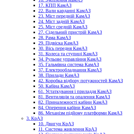
17. КПП КамАЗ
22. Вали карданні КамАЗ
23. Міст передній КамАЗ
24. Міст задній КамАЗ
25. Міст средній КамАЗ
27. Сідельний пристрій КамАЗ
28. Рама КамАЗ
29. Підвіска КамАЗ
30. Вісь передня КамАЗ
31. Колеса та ступиці КамАЗ
34. Рульове управління КамАЗ
35. Гальмівна система КамАЗ
37. Електрообладнання КамАЗ
38. Прилади КамАЗ
42. Коробка відбору потужностей КамАЗ
50. Кабіна КамАЗ
61. Устаткування і приладдя КамАЗ
81. Вентиляція та опалення КамАЗ
82. Приналежності кабіни КамАЗ
84. Оперення кабіни КамАЗ
86. Механізм підйому платформи КамАЗ
3. КрАЗ
10. Двигун КрАЗ
11. Система живлення КрАЗ