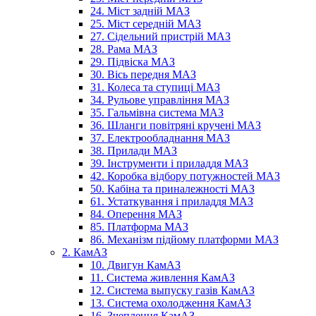
24. Міст задній МАЗ
25. Міст середній МАЗ
27. Сідельний пристрій МАЗ
28. Рама МАЗ
29. Підвіска МАЗ
30. Вісь передня МАЗ
31. Колеса та ступиці МАЗ
34. Рульове управління МАЗ
35. Гальмівна система МАЗ
36. Шланги повітряні кручені МАЗ
37. Електрообладнання МАЗ
38. Прилади МАЗ
39. Інструменти і приладдя МАЗ
42. Коробка відбору потужностей МАЗ
50. Кабіна та приналежності МАЗ
61. Устаткування і приладдя МАЗ
84. Оперення МАЗ
85. Платформа МАЗ
86. Механізм підйому платформи МАЗ
2. КамАЗ
10. Двигун КамАЗ
11. Система живлення КамАЗ
12. Система выпуску газів КамАЗ
13. Система охолодження КамАЗ
16. Зчеплення КамАЗ