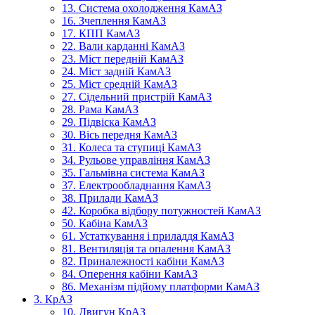
13. Система охолодження КамАЗ
16. Зчеплення КамАЗ
17. КПП КамАЗ
22. Вали карданні КамАЗ
23. Міст передній КамАЗ
24. Міст задній КамАЗ
25. Міст средній КамАЗ
27. Сідельний пристрій КамАЗ
28. Рама КамАЗ
29. Підвіска КамАЗ
30. Вісь передня КамАЗ
31. Колеса та ступиці КамАЗ
34. Рульове управління КамАЗ
35. Гальмівна система КамАЗ
37. Електрообладнання КамАЗ
38. Прилади КамАЗ
42. Коробка відбору потужностей КамАЗ
50. Кабіна КамАЗ
61. Устаткування і приладдя КамАЗ
81. Вентиляція та опалення КамАЗ
82. Приналежності кабіни КамАЗ
84. Оперення кабіни КамАЗ
86. Механізм підйому платформи КамАЗ
3. КрАЗ
10. Двигун КрАЗ