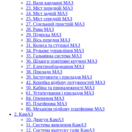
22. Вали карданні МАЗ
23. Міст передній МАЗ
24. Міст задній МАЗ
25. Міст середній МАЗ
27. Сідельний пристрій МАЗ
28. Рама МАЗ
29. Підвіска МАЗ
30. Вісь передня МАЗ
31. Колеса та ступиці МАЗ
34. Рульове управління МАЗ
35. Гальмівна система МАЗ
36. Шланги повітряні кручені МАЗ
37. Електрообладнання МАЗ
38. Прилади МАЗ
39. Інструменти і приладдя МАЗ
42. Коробка відбору потужностей МАЗ
50. Кабіна та приналежності МАЗ
61. Устаткування і приладдя МАЗ
84. Оперення МАЗ
85. Платформа МАЗ
86. Механізм підйому платформи МАЗ
2. КамАЗ
10. Двигун КамАЗ
11. Система живлення КамАЗ
12. Система выпуску газів КамАЗ