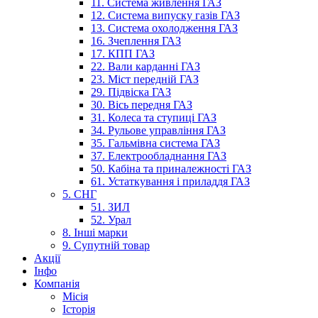
11. Система живлення ГАЗ
12. Система випуску газів ГАЗ
13. Система охолодження ГАЗ
16. Зчеплення ГАЗ
17. КПП ГАЗ
22. Вали карданні ГАЗ
23. Міст передній ГАЗ
29. Підвіска ГАЗ
30. Вісь передня ГАЗ
31. Колеса та ступиці ГАЗ
34. Рульове управління ГАЗ
35. Гальмівна система ГАЗ
37. Електрообладнання ГАЗ
50. Кабіна та приналежності ГАЗ
61. Устаткування і приладдя ГАЗ
5. СНГ
51. ЗИЛ
52. Урал
8. Інші марки
9. Супутній товар
Акції
Інфо
Компанія
Місія
Історія