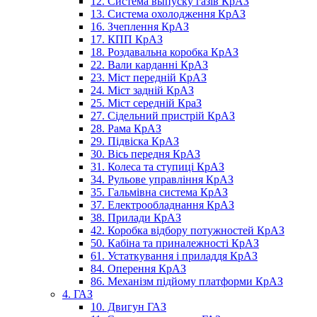
12. Система выпуску газів КрАЗ
13. Система охолодження КрАЗ
16. Зчеплення КрАЗ
17. КПП КрАЗ
18. Роздавальна коробка КрАЗ
22. Вали карданні КрАЗ
23. Міст передній КрАЗ
24. Міст задній КрАЗ
25. Міст середній КраЗ
27. Сідельний пристрій КрАЗ
28. Рама КрАЗ
29. Підвіска КрАЗ
30. Вісь передня КрАЗ
31. Колеса та ступиці КрАЗ
34. Рульове управління КрАЗ
35. Гальмівна система КрАЗ
37. Електрообладнання КрАЗ
38. Прилади КрАЗ
42. Коробка відбору потужностей КрАЗ
50. Кабіна та приналежності КрАЗ
61. Устаткування і приладдя КрАЗ
84. Оперення КрАЗ
86. Механізм підйому платформи КрАЗ
4. ГАЗ
10. Двигун ГАЗ