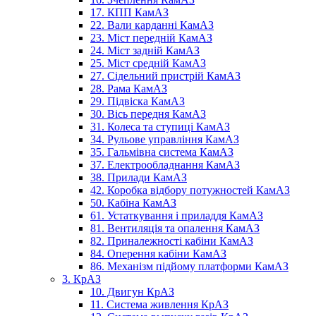
17. КПП КамАЗ
22. Вали карданні КамАЗ
23. Міст передній КамАЗ
24. Міст задній КамАЗ
25. Міст средній КамАЗ
27. Сідельний пристрій КамАЗ
28. Рама КамАЗ
29. Підвіска КамАЗ
30. Вісь передня КамАЗ
31. Колеса та ступиці КамАЗ
34. Рульове управління КамАЗ
35. Гальмівна система КамАЗ
37. Електрообладнання КамАЗ
38. Прилади КамАЗ
42. Коробка відбору потужностей КамАЗ
50. Кабіна КамАЗ
61. Устаткування і приладдя КамАЗ
81. Вентиляція та опалення КамАЗ
82. Приналежності кабіни КамАЗ
84. Оперення кабіни КамАЗ
86. Механізм підйому платформи КамАЗ
3. КрАЗ
10. Двигун КрАЗ
11. Система живлення КрАЗ