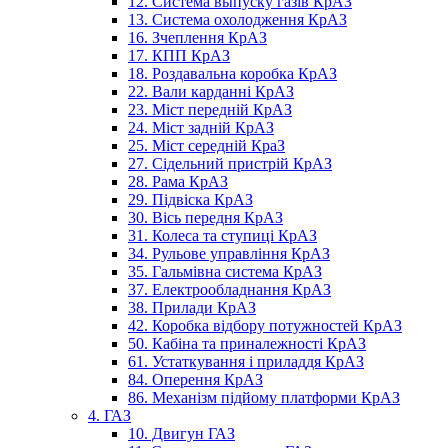
12. Система выпуску газів КрАЗ
13. Система охолодження КрАЗ
16. Зчеплення КрАЗ
17. КПП КрАЗ
18. Роздавальна коробка КрАЗ
22. Вали карданні КрАЗ
23. Міст передній КрАЗ
24. Міст задній КрАЗ
25. Міст середній КраЗ
27. Сідельний пристрій КрАЗ
28. Рама КрАЗ
29. Підвіска КрАЗ
30. Вісь передня КрАЗ
31. Колеса та ступиці КрАЗ
34. Рульове управління КрАЗ
35. Гальмівна система КрАЗ
37. Електрообладнання КрАЗ
38. Прилади КрАЗ
42. Коробка відбору потужностей КрАЗ
50. Кабіна та приналежності КрАЗ
61. Устаткування і приладдя КрАЗ
84. Оперення КрАЗ
86. Механізм підйому платформи КрАЗ
4. ГАЗ
10. Двигун ГАЗ