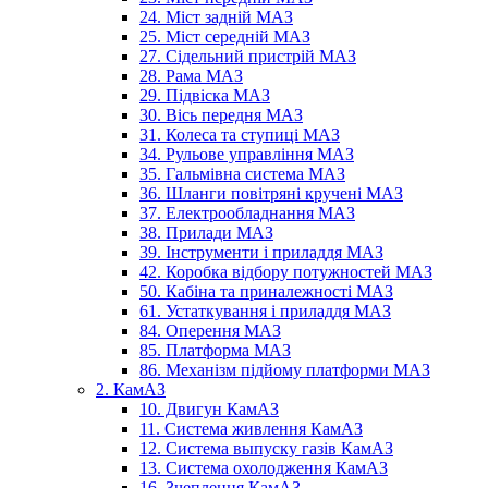
24. Міст задній МАЗ
25. Міст середній МАЗ
27. Сідельний пристрій МАЗ
28. Рама МАЗ
29. Підвіска МАЗ
30. Вісь передня МАЗ
31. Колеса та ступиці МАЗ
34. Рульове управління МАЗ
35. Гальмівна система МАЗ
36. Шланги повітряні кручені МАЗ
37. Електрообладнання МАЗ
38. Прилади МАЗ
39. Інструменти і приладдя МАЗ
42. Коробка відбору потужностей МАЗ
50. Кабіна та приналежності МАЗ
61. Устаткування і приладдя МАЗ
84. Оперення МАЗ
85. Платформа МАЗ
86. Механізм підйому платформи МАЗ
2. КамАЗ
10. Двигун КамАЗ
11. Система живлення КамАЗ
12. Система выпуску газів КамАЗ
13. Система охолодження КамАЗ
16. Зчеплення КамАЗ