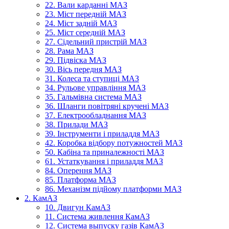
22. Вали карданні МАЗ
23. Міст передній МАЗ
24. Міст задній МАЗ
25. Міст середній МАЗ
27. Сідельний пристрій МАЗ
28. Рама МАЗ
29. Підвіска МАЗ
30. Вісь передня МАЗ
31. Колеса та ступиці МАЗ
34. Рульове управління МАЗ
35. Гальмівна система МАЗ
36. Шланги повітряні кручені МАЗ
37. Електрообладнання МАЗ
38. Прилади МАЗ
39. Інструменти і приладдя МАЗ
42. Коробка відбору потужностей МАЗ
50. Кабіна та приналежності МАЗ
61. Устаткування і приладдя МАЗ
84. Оперення МАЗ
85. Платформа МАЗ
86. Механізм підйому платформи МАЗ
2. КамАЗ
10. Двигун КамАЗ
11. Система живлення КамАЗ
12. Система выпуску газів КамАЗ