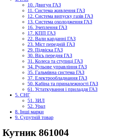
10. Двигун ГАЗ
11. Система живлення ГАЗ
12. Система випуску газів ГАЗ
13. Система охолодження ГАЗ
16. Зчеплення ГАЗ
17. КПП ГАЗ
22. Вали карданні ГАЗ
23. Міст передній ГАЗ
29. Підвіска ГАЗ
30. Вісь передня ГАЗ
31. Колеса та ступиці ГАЗ
34. Рульове управління ГАЗ
35. Гальмівна система ГАЗ
37. Електрообладнання ГАЗ
50. Кабіна та приналежності ГАЗ
61. Устаткування і приладдя ГАЗ
5. СНГ
51. ЗИЛ
52. Урал
8. Інші марки
9. Супутній товар
Кутник 861004