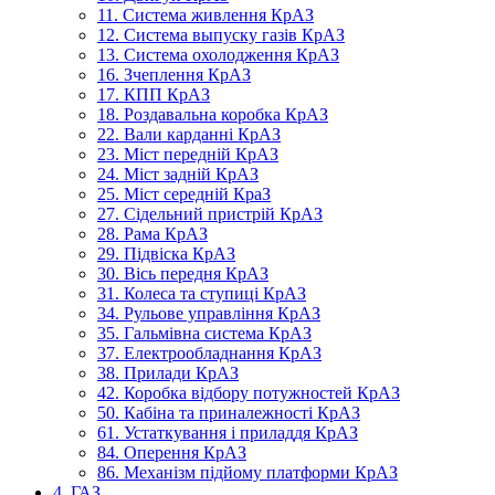
11. Система живлення КрАЗ
12. Система выпуску газів КрАЗ
13. Система охолодження КрАЗ
16. Зчеплення КрАЗ
17. КПП КрАЗ
18. Роздавальна коробка КрАЗ
22. Вали карданні КрАЗ
23. Міст передній КрАЗ
24. Міст задній КрАЗ
25. Міст середній КраЗ
27. Сідельний пристрій КрАЗ
28. Рама КрАЗ
29. Підвіска КрАЗ
30. Вісь передня КрАЗ
31. Колеса та ступиці КрАЗ
34. Рульове управління КрАЗ
35. Гальмівна система КрАЗ
37. Електрообладнання КрАЗ
38. Прилади КрАЗ
42. Коробка відбору потужностей КрАЗ
50. Кабіна та приналежності КрАЗ
61. Устаткування і приладдя КрАЗ
84. Оперення КрАЗ
86. Механізм підйому платформи КрАЗ
4. ГАЗ