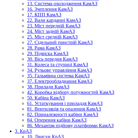
13. Система охолодження КамАЗ
16. Зчеплення КамАЗ
17. КПП КамАЗ
22. Вали карданні КамАЗ
23. Міст передній КамАЗ
24. Міст задній КамАЗ
25. Міст средній КамАЗ
27. Сідельний пристрій КамАЗ
28. Рама КамАЗ
29. Підвіска КамАЗ
30. Вісь передня КамАЗ
31. Колеса та ступиці КамАЗ
34. Рульове управління КамАЗ
35. Гальмівна система КамАЗ
37. Електрообладнання КамАЗ
38. Прилади КамАЗ
42. Коробка відбору потужностей КамАЗ
50. Кабіна КамАЗ
61. Устаткування і приладдя КамАЗ
81. Вентиляція та опалення КамАЗ
82. Приналежності кабіни КамАЗ
84. Оперення кабіни КамАЗ
86. Механізм підйому платформи КамАЗ
3. КрАЗ
10. Двигун КрАЗ