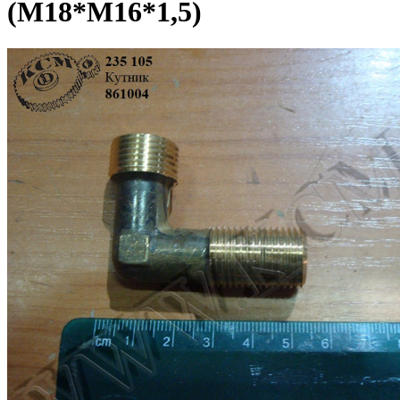
(М18*М16*1,5)