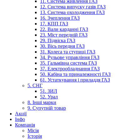
11. Система живлення ГАЗ
12. Система випуску газів ГАЗ
13. Система охолодження ГАЗ
16. Зчеплення ГАЗ
17. КПП ГАЗ
22. Вали карданні ГАЗ
23. Міст передній ГАЗ
29. Підвіска ГАЗ
30. Вісь передня ГАЗ
31. Колеса та ступиці ГАЗ
34. Рульове управління ГАЗ
35. Гальмівна система ГАЗ
37. Електрообладнання ГАЗ
50. Кабіна та приналежності ГАЗ
61. Устаткування і приладдя ГАЗ
5. СНГ
51. ЗИЛ
52. Урал
8. Інші марки
9. Супутній товар
Акції
Інфо
Компанія
Місія
Історія