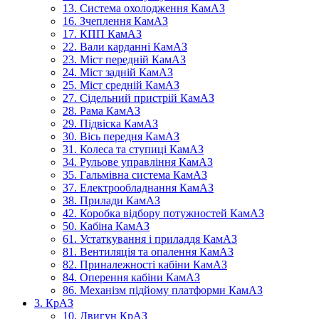
13. Система охолодження КамАЗ
16. Зчеплення КамАЗ
17. КПП КамАЗ
22. Вали карданні КамАЗ
23. Міст передній КамАЗ
24. Міст задній КамАЗ
25. Міст средній КамАЗ
27. Сідельний пристрій КамАЗ
28. Рама КамАЗ
29. Підвіска КамАЗ
30. Вісь передня КамАЗ
31. Колеса та ступиці КамАЗ
34. Рульове управління КамАЗ
35. Гальмівна система КамАЗ
37. Електрообладнання КамАЗ
38. Прилади КамАЗ
42. Коробка відбору потужностей КамАЗ
50. Кабіна КамАЗ
61. Устаткування і приладдя КамАЗ
81. Вентиляція та опалення КамАЗ
82. Приналежності кабіни КамАЗ
84. Оперення кабіни КамАЗ
86. Механізм підйому платформи КамАЗ
3. КрАЗ
10. Двигун КрАЗ