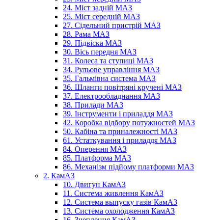
24. Міст задній МАЗ
25. Міст середній МАЗ
27. Сідельний пристрій МАЗ
28. Рама МАЗ
29. Підвіска МАЗ
30. Вісь передня МАЗ
31. Колеса та ступиці МАЗ
34. Рульове управління МАЗ
35. Гальмівна система МАЗ
36. Шланги повітряні кручені МАЗ
37. Електрообладнання МАЗ
38. Прилади МАЗ
39. Інструменти і приладдя МАЗ
42. Коробка відбору потужностей МАЗ
50. Кабіна та приналежності МАЗ
61. Устаткування і приладдя МАЗ
84. Оперення МАЗ
85. Платформа МАЗ
86. Механізм підйому платформи МАЗ
2. КамАЗ
10. Двигун КамАЗ
11. Система живлення КамАЗ
12. Система выпуску газів КамАЗ
13. Система охолодження КамАЗ
16. Зчеплення КамАЗ