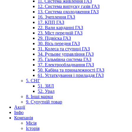
11. Система живлення ГАЗ
12. Система випуску газів ГАЗ
13. Система охолодження ГАЗ
16. Зчеплення ГАЗ
17. КПП ГАЗ
22. Вали карданні ГАЗ
23. Міст передній ГАЗ
29. Підвіска ГАЗ
30. Вісь передня ГАЗ
31. Колеса та ступиці ГАЗ
34. Рульове управління ГАЗ
35. Гальмівна система ГАЗ
37. Електрообладнання ГАЗ
50. Кабіна та приналежності ГАЗ
61. Устаткування і приладдя ГАЗ
5. СНГ
51. ЗИЛ
52. Урал
8. Інші марки
9. Супутній товар
Акції
Інфо
Компанія
Місія
Історія