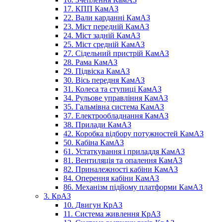
17. КПП КамАЗ
22. Вали карданні КамАЗ
23. Міст передній КамАЗ
24. Міст задній КамАЗ
25. Міст средній КамАЗ
27. Сідельний пристрій КамАЗ
28. Рама КамАЗ
29. Підвіска КамАЗ
30. Вісь передня КамАЗ
31. Колеса та ступиці КамАЗ
34. Рульове управління КамАЗ
35. Гальмівна система КамАЗ
37. Електрообладнання КамАЗ
38. Прилади КамАЗ
42. Коробка відбору потужностей КамАЗ
50. Кабіна КамАЗ
61. Устаткування і приладдя КамАЗ
81. Вентиляція та опалення КамАЗ
82. Приналежності кабіни КамАЗ
84. Оперення кабіни КамАЗ
86. Механізм підйому платформи КамАЗ
3. КрАЗ
10. Двигун КрАЗ
11. Система живлення КрАЗ