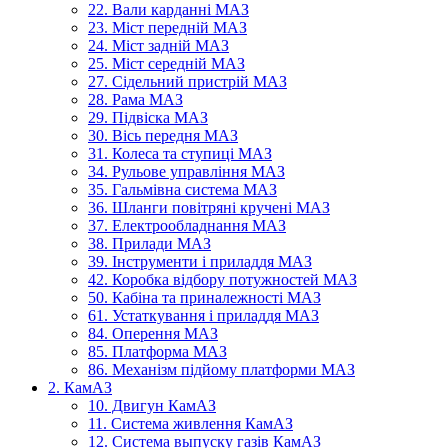
22. Вали карданні МАЗ
23. Міст передній МАЗ
24. Міст задній МАЗ
25. Міст середній МАЗ
27. Сідельний пристрій МАЗ
28. Рама МАЗ
29. Підвіска МАЗ
30. Вісь передня МАЗ
31. Колеса та ступиці МАЗ
34. Рульове управління МАЗ
35. Гальмівна система МАЗ
36. Шланги повітряні кручені МАЗ
37. Електрообладнання МАЗ
38. Прилади МАЗ
39. Інструменти і приладдя МАЗ
42. Коробка відбору потужностей МАЗ
50. Кабіна та приналежності МАЗ
61. Устаткування і приладдя МАЗ
84. Оперення МАЗ
85. Платформа МАЗ
86. Механізм підйому платформи МАЗ
2. КамАЗ
10. Двигун КамАЗ
11. Система живлення КамАЗ
12. Система выпуску газів КамАЗ