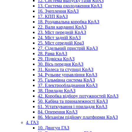
12. Система выпуску газів КрАЗ
13. Система охолодження КрАЗ
16. Зчеплення КрАЗ
17. КПП КрАЗ
18. Роздавальна коробка КрАЗ
22. Вали карданні КрАЗ
23. Міст передній КрАЗ
24. Міст задній КрАЗ
25. Міст середній КраЗ
27. Сідельний пристрій КрАЗ
28. Рама КрАЗ
29. Підвіска КрАЗ
30. Вісь передня КрАЗ
31. Колеса та ступиці КрАЗ
34. Рульове управління КрАЗ
35. Гальмівна система КрАЗ
37. Електрообладнання КрАЗ
38. Прилади КрАЗ
42. Коробка відбору потужностей КрАЗ
50. Кабіна та приналежності КрАЗ
61. Устаткування і приладдя КрАЗ
84. Оперення КрАЗ
86. Механізм підйому платформи КрАЗ
4. ГАЗ
10. Двигун ГАЗ