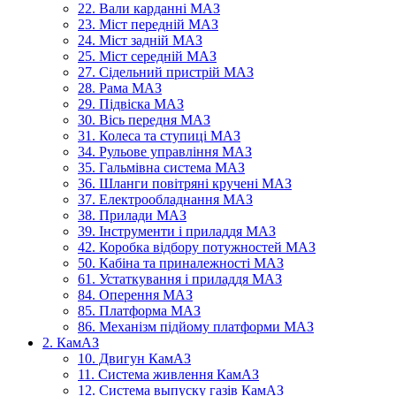
22. Вали карданні МАЗ
23. Міст передній МАЗ
24. Міст задній МАЗ
25. Міст середній МАЗ
27. Сідельний пристрій МАЗ
28. Рама МАЗ
29. Підвіска МАЗ
30. Вісь передня МАЗ
31. Колеса та ступиці МАЗ
34. Рульове управління МАЗ
35. Гальмівна система МАЗ
36. Шланги повітряні кручені МАЗ
37. Електрообладнання МАЗ
38. Прилади МАЗ
39. Інструменти і приладдя МАЗ
42. Коробка відбору потужностей МАЗ
50. Кабіна та приналежності МАЗ
61. Устаткування і приладдя МАЗ
84. Оперення МАЗ
85. Платформа МАЗ
86. Механізм підйому платформи МАЗ
2. КамАЗ
10. Двигун КамАЗ
11. Система живлення КамАЗ
12. Система выпуску газів КамАЗ