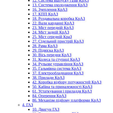
12. Система выпуску газів КрАЗ
13. Система охолодження КрАЗ
16. Зчеплення КрАЗ
17. КПП КрАЗ
18. Роздавальна коробка КрАЗ
22. Вали карданні КрАЗ
23. Міст передній КрАЗ
24. Міст задній КрАЗ
25. Міст середній КраЗ
27. Сідельний пристрій КрАЗ
28. Рама КрАЗ
29. Підвіска КрАЗ
30. Вісь передня КрАЗ
31. Колеса та ступиці КрАЗ
34. Рульове управління КрАЗ
35. Гальмівна система КрАЗ
37. Електрообладнання КрАЗ
38. Прилади КрАЗ
42. Коробка відбору потужностей КрАЗ
50. Кабіна та приналежності КрАЗ
61. Устаткування і приладдя КрАЗ
84. Оперення КрАЗ
86. Механізм підйому платформи КрАЗ
4. ГАЗ
10. Двигун ГАЗ