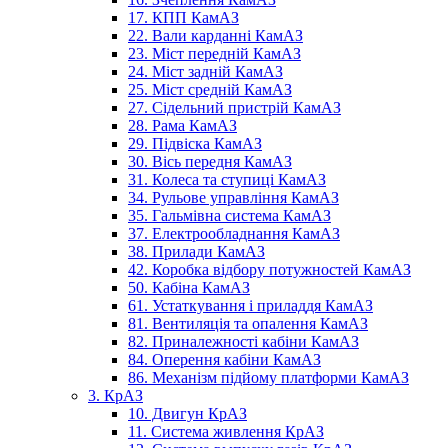
17. КПП КамАЗ
22. Вали карданні КамАЗ
23. Міст передній КамАЗ
24. Міст задній КамАЗ
25. Міст средній КамАЗ
27. Сідельний пристрій КамАЗ
28. Рама КамАЗ
29. Підвіска КамАЗ
30. Вісь передня КамАЗ
31. Колеса та ступиці КамАЗ
34. Рульове управління КамАЗ
35. Гальмівна система КамАЗ
37. Електрообладнання КамАЗ
38. Прилади КамАЗ
42. Коробка відбору потужностей КамАЗ
50. Кабіна КамАЗ
61. Устаткування і приладдя КамАЗ
81. Вентиляція та опалення КамАЗ
82. Приналежності кабіни КамАЗ
84. Оперення кабіни КамАЗ
86. Механізм підйому платформи КамАЗ
3. КрАЗ
10. Двигун КрАЗ
11. Система живлення КрАЗ