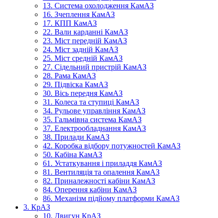
13. Система охолодження КамАЗ
16. Зчеплення КамАЗ
17. КПП КамАЗ
22. Вали карданні КамАЗ
23. Міст передній КамАЗ
24. Міст задній КамАЗ
25. Міст средній КамАЗ
27. Сідельний пристрій КамАЗ
28. Рама КамАЗ
29. Підвіска КамАЗ
30. Вісь передня КамАЗ
31. Колеса та ступиці КамАЗ
34. Рульове управління КамАЗ
35. Гальмівна система КамАЗ
37. Електрообладнання КамАЗ
38. Прилади КамАЗ
42. Коробка відбору потужностей КамАЗ
50. Кабіна КамАЗ
61. Устаткування і приладдя КамАЗ
81. Вентиляція та опалення КамАЗ
82. Приналежності кабіни КамАЗ
84. Оперення кабіни КамАЗ
86. Механізм підйому платформи КамАЗ
3. КрАЗ
10. Двигун КрАЗ