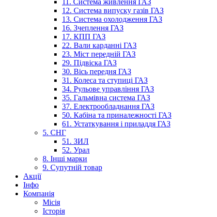
11. Система живлення ГАЗ
12. Система випуску газів ГАЗ
13. Система охолодження ГАЗ
16. Зчеплення ГАЗ
17. КПП ГАЗ
22. Вали карданні ГАЗ
23. Міст передній ГАЗ
29. Підвіска ГАЗ
30. Вісь передня ГАЗ
31. Колеса та ступиці ГАЗ
34. Рульове управління ГАЗ
35. Гальмівна система ГАЗ
37. Електрообладнання ГАЗ
50. Кабіна та приналежності ГАЗ
61. Устаткування і приладдя ГАЗ
5. СНГ
51. ЗИЛ
52. Урал
8. Інші марки
9. Супутній товар
Акції
Інфо
Компанія
Місія
Історія