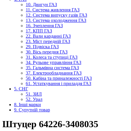
10. Двигун ГАЗ
11. Система живлення ГАЗ
12. Система випуску газів ГАЗ
13. Система охолодження ГАЗ
16. Зчеплення ГАЗ
17. КПП ГАЗ
22. Вали карданні ГАЗ
23. Міст передній ГАЗ
29. Підвіска ГАЗ
30. Вісь передня ГАЗ
31. Колеса та ступиці ГАЗ
34. Рульове управління ГАЗ
35. Гальмівна система ГАЗ
37. Електрообладнання ГАЗ
50. Кабіна та приналежності ГАЗ
61. Устаткування і приладдя ГАЗ
5. СНГ
51. ЗИЛ
52. Урал
8. Інші марки
9. Супутній товар
Штуцер 64226-3408035