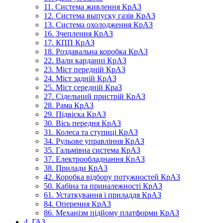
11. Система живлення КрАЗ
12. Система выпуску газів КрАЗ
13. Система охолодження КрАЗ
16. Зчеплення КрАЗ
17. КПП КрАЗ
18. Роздавальна коробка КрАЗ
22. Вали карданні КрАЗ
23. Міст передній КрАЗ
24. Міст задній КрАЗ
25. Міст середній КраЗ
27. Сідельний пристрій КрАЗ
28. Рама КрАЗ
29. Підвіска КрАЗ
30. Вісь передня КрАЗ
31. Колеса та ступиці КрАЗ
34. Рульове управління КрАЗ
35. Гальмівна система КрАЗ
37. Електрообладнання КрАЗ
38. Прилади КрАЗ
42. Коробка відбору потужностей КрАЗ
50. Кабіна та приналежності КрАЗ
61. Устаткування і приладдя КрАЗ
84. Оперення КрАЗ
86. Механізм підйому платформи КрАЗ
4. ГАЗ