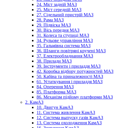
24. Міст задній МАЗ
25. Міст середній МАЗ
27. Сідельний пристрій МАЗ
28. Рама МАЗ
29. Підвіска МАЗ
30. Вісь передня МАЗ
31. Колеса та ступиці МАЗ
34. Рульове управління МАЗ
35. Гальмівна система МАЗ
36. Шланги повітряні кручені МАЗ
37. Електрообладнання МАЗ
38. Прилади МАЗ
39. Інструменти і приладдя МАЗ
42. Коробка відбору потужностей МАЗ
50. Кабіна та приналежності МАЗ
61. Устаткування і приладдя МАЗ
84. Оперення МАЗ
85. Платформа МАЗ
86. Механізм підйому платформи МАЗ
2. КамАЗ
10. Двигун КамАЗ
11. Система живлення КамАЗ
12. Система выпуску газів КамАЗ
13. Система охолодження КамАЗ
16. Зчеплення КамАЗ