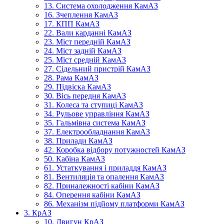
13. Система охолодження КамАЗ
16. Зчеплення КамАЗ
17. КПП КамАЗ
22. Вали карданні КамАЗ
23. Міст передній КамАЗ
24. Міст задній КамАЗ
25. Міст средній КамАЗ
27. Сідельний пристрій КамАЗ
28. Рама КамАЗ
29. Підвіска КамАЗ
30. Вісь передня КамАЗ
31. Колеса та ступиці КамАЗ
34. Рульове управління КамАЗ
35. Гальмівна система КамАЗ
37. Електрообладнання КамАЗ
38. Прилади КамАЗ
42. Коробка відбору потужностей КамАЗ
50. Кабіна КамАЗ
61. Устаткування і приладдя КамАЗ
81. Вентиляція та опалення КамАЗ
82. Приналежності кабіни КамАЗ
84. Оперення кабіни КамАЗ
86. Механізм підйому платформи КамАЗ
3. КрАЗ
10. Двигун КрАЗ