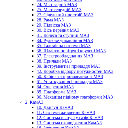
24. Міст задній МАЗ
25. Міст середній МАЗ
27. Сідельний пристрій МАЗ
28. Рама МАЗ
29. Підвіска МАЗ
30. Вісь передня МАЗ
31. Колеса та ступиці МАЗ
34. Рульове управління МАЗ
35. Гальмівна система МАЗ
36. Шланги повітряні кручені МАЗ
37. Електрообладнання МАЗ
38. Прилади МАЗ
39. Інструменти і приладдя МАЗ
42. Коробка відбору потужностей МАЗ
50. Кабіна та приналежності МАЗ
61. Устаткування і приладдя МАЗ
84. Оперення МАЗ
85. Платформа МАЗ
86. Механізм підйому платформи МАЗ
2. КамАЗ
10. Двигун КамАЗ
11. Система живлення КамАЗ
12. Система выпуску газів КамАЗ
13. Система охолодження КамАЗ
16. Зчеплення КамАЗ