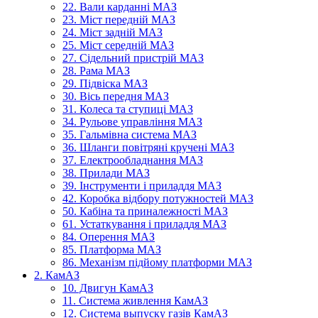
22. Вали карданні МАЗ
23. Міст передній МАЗ
24. Міст задній МАЗ
25. Міст середній МАЗ
27. Сідельний пристрій МАЗ
28. Рама МАЗ
29. Підвіска МАЗ
30. Вісь передня МАЗ
31. Колеса та ступиці МАЗ
34. Рульове управління МАЗ
35. Гальмівна система МАЗ
36. Шланги повітряні кручені МАЗ
37. Електрообладнання МАЗ
38. Прилади МАЗ
39. Інструменти і приладдя МАЗ
42. Коробка відбору потужностей МАЗ
50. Кабіна та приналежності МАЗ
61. Устаткування і приладдя МАЗ
84. Оперення МАЗ
85. Платформа МАЗ
86. Механізм підйому платформи МАЗ
2. КамАЗ
10. Двигун КамАЗ
11. Система живлення КамАЗ
12. Система выпуску газів КамАЗ