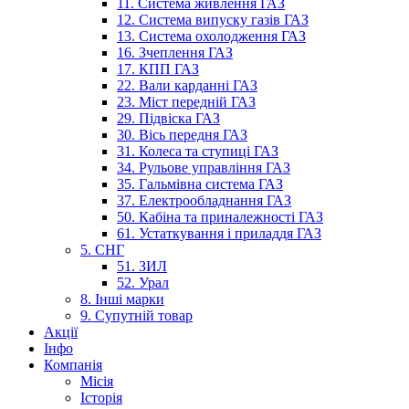
11. Система живлення ГАЗ
12. Система випуску газів ГАЗ
13. Система охолодження ГАЗ
16. Зчеплення ГАЗ
17. КПП ГАЗ
22. Вали карданні ГАЗ
23. Міст передній ГАЗ
29. Підвіска ГАЗ
30. Вісь передня ГАЗ
31. Колеса та ступиці ГАЗ
34. Рульове управління ГАЗ
35. Гальмівна система ГАЗ
37. Електрообладнання ГАЗ
50. Кабіна та приналежності ГАЗ
61. Устаткування і приладдя ГАЗ
5. СНГ
51. ЗИЛ
52. Урал
8. Інші марки
9. Супутній товар
Акції
Інфо
Компанія
Місія
Історія