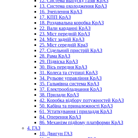
12. Система выпуску газів КрАЗ
13. Система охолодження КрАЗ
16. Зчеплення КрАЗ
17. КПП КрАЗ
18. Роздавальна коробка КрАЗ
22. Вали карданні КрАЗ
23. Міст передній КрАЗ
24. Міст задній КрАЗ
25. Міст середній КраЗ
27. Сідельний пристрій КрАЗ
28. Рама КрАЗ
29. Підвіска КрАЗ
30. Вісь передня КрАЗ
31. Колеса та ступиці КрАЗ
34. Рульове управління КрАЗ
35. Гальмівна система КрАЗ
37. Електрообладнання КрАЗ
38. Прилади КрАЗ
42. Коробка відбору потужностей КрАЗ
50. Кабіна та приналежності КрАЗ
61. Устаткування і приладдя КрАЗ
84. Оперення КрАЗ
86. Механізм підйому платформи КрАЗ
4. ГАЗ
10. Двигун ГАЗ