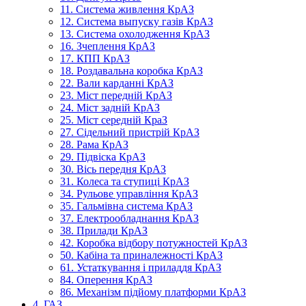
11. Система живлення КрАЗ
12. Система выпуску газів КрАЗ
13. Система охолодження КрАЗ
16. Зчеплення КрАЗ
17. КПП КрАЗ
18. Роздавальна коробка КрАЗ
22. Вали карданні КрАЗ
23. Міст передній КрАЗ
24. Міст задній КрАЗ
25. Міст середній КраЗ
27. Сідельний пристрій КрАЗ
28. Рама КрАЗ
29. Підвіска КрАЗ
30. Вісь передня КрАЗ
31. Колеса та ступиці КрАЗ
34. Рульове управління КрАЗ
35. Гальмівна система КрАЗ
37. Електрообладнання КрАЗ
38. Прилади КрАЗ
42. Коробка відбору потужностей КрАЗ
50. Кабіна та приналежності КрАЗ
61. Устаткування і приладдя КрАЗ
84. Оперення КрАЗ
86. Механізм підйому платформи КрАЗ
4. ГАЗ