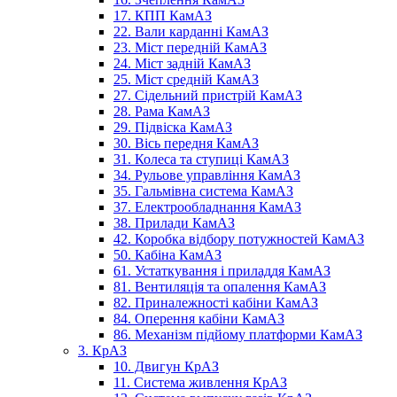
17. КПП КамАЗ
22. Вали карданні КамАЗ
23. Міст передній КамАЗ
24. Міст задній КамАЗ
25. Міст средній КамАЗ
27. Сідельний пристрій КамАЗ
28. Рама КамАЗ
29. Підвіска КамАЗ
30. Вісь передня КамАЗ
31. Колеса та ступиці КамАЗ
34. Рульове управління КамАЗ
35. Гальмівна система КамАЗ
37. Електрообладнання КамАЗ
38. Прилади КамАЗ
42. Коробка відбору потужностей КамАЗ
50. Кабіна КамАЗ
61. Устаткування і приладдя КамАЗ
81. Вентиляція та опалення КамАЗ
82. Приналежності кабіни КамАЗ
84. Оперення кабіни КамАЗ
86. Механізм підйому платформи КамАЗ
3. КрАЗ
10. Двигун КрАЗ
11. Система живлення КрАЗ