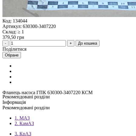
Код: 134044
Артикул: 630300-3407220
Склад: ≥ 1
379,50 грн
До кошика
Поділитися
Обране
Фланець насоса ГПК 630300-3407220 КСМ
Рекомендовані розділи
Інформація
Рекомендовані розділи
1. МАЗ
2. КамАЗ
3. КрАЗ