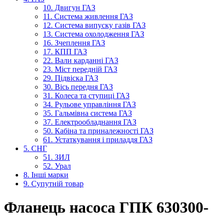
10. Двигун ГАЗ
11. Система живлення ГАЗ
12. Система випуску газів ГАЗ
13. Система охолодження ГАЗ
16. Зчеплення ГАЗ
17. КПП ГАЗ
22. Вали карданні ГАЗ
23. Міст передній ГАЗ
29. Підвіска ГАЗ
30. Вісь передня ГАЗ
31. Колеса та ступиці ГАЗ
34. Рульове управління ГАЗ
35. Гальмівна система ГАЗ
37. Електрообладнання ГАЗ
50. Кабіна та приналежності ГАЗ
61. Устаткування і приладдя ГАЗ
5. СНГ
51. ЗИЛ
52. Урал
8. Інші марки
9. Супутній товар
Фланець насоса ГПК 630300-