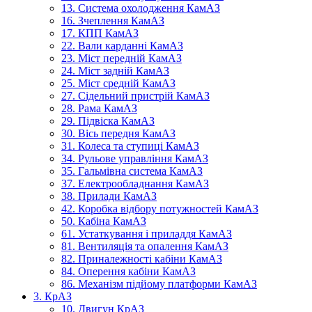
13. Система охолодження КамАЗ
16. Зчеплення КамАЗ
17. КПП КамАЗ
22. Вали карданні КамАЗ
23. Міст передній КамАЗ
24. Міст задній КамАЗ
25. Міст средній КамАЗ
27. Сідельний пристрій КамАЗ
28. Рама КамАЗ
29. Підвіска КамАЗ
30. Вісь передня КамАЗ
31. Колеса та ступиці КамАЗ
34. Рульове управління КамАЗ
35. Гальмівна система КамАЗ
37. Електрообладнання КамАЗ
38. Прилади КамАЗ
42. Коробка відбору потужностей КамАЗ
50. Кабіна КамАЗ
61. Устаткування і приладдя КамАЗ
81. Вентиляція та опалення КамАЗ
82. Приналежності кабіни КамАЗ
84. Оперення кабіни КамАЗ
86. Механізм підйому платформи КамАЗ
3. КрАЗ
10. Двигун КрАЗ