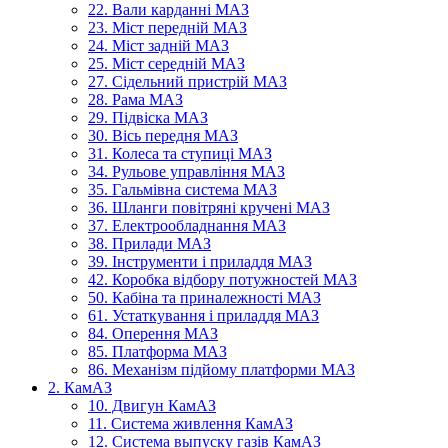
22. Вали карданні МАЗ
23. Міст передній МАЗ
24. Міст задній МАЗ
25. Міст середній МАЗ
27. Сідельний пристрій МАЗ
28. Рама МАЗ
29. Підвіска МАЗ
30. Вісь передня МАЗ
31. Колеса та ступиці МАЗ
34. Рульове управління МАЗ
35. Гальмівна система МАЗ
36. Шланги повітряні кручені МАЗ
37. Електрообладнання МАЗ
38. Прилади МАЗ
39. Інструменти і приладдя МАЗ
42. Коробка відбору потужностей МАЗ
50. Кабіна та приналежності МАЗ
61. Устаткування і приладдя МАЗ
84. Оперення МАЗ
85. Платформа МАЗ
86. Механізм підйому платформи МАЗ
2. КамАЗ
10. Двигун КамАЗ
11. Система живлення КамАЗ
12. Система выпуску газів КамАЗ