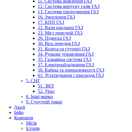
11. Система живлення ГАЗ
12. Система випуску газів ГАЗ
13. Система охолодження ГАЗ
16. Зчеплення ГАЗ
17. КПП ГАЗ
22. Вали карданні ГАЗ
23. Міст передній ГАЗ
29. Підвіска ГАЗ
30. Вісь передня ГАЗ
31. Колеса та ступиці ГАЗ
34. Рульове управління ГАЗ
35. Гальмівна система ГАЗ
37. Електрообладнання ГАЗ
50. Кабіна та приналежності ГАЗ
61. Устаткування і приладдя ГАЗ
5. СНГ
51. ЗИЛ
52. Урал
8. Інші марки
9. Супутній товар
Акції
Інфо
Компанія
Місія
Історія