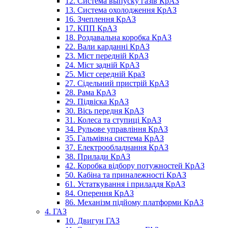
12. Система выпуску газів КрАЗ
13. Система охолодження КрАЗ
16. Зчеплення КрАЗ
17. КПП КрАЗ
18. Роздавальна коробка КрАЗ
22. Вали карданні КрАЗ
23. Міст передній КрАЗ
24. Міст задній КрАЗ
25. Міст середній КраЗ
27. Сідельний пристрій КрАЗ
28. Рама КрАЗ
29. Підвіска КрАЗ
30. Вісь передня КрАЗ
31. Колеса та ступиці КрАЗ
34. Рульове управління КрАЗ
35. Гальмівна система КрАЗ
37. Електрообладнання КрАЗ
38. Прилади КрАЗ
42. Коробка відбору потужностей КрАЗ
50. Кабіна та приналежності КрАЗ
61. Устаткування і приладдя КрАЗ
84. Оперення КрАЗ
86. Механізм підйому платформи КрАЗ
4. ГАЗ
10. Двигун ГАЗ