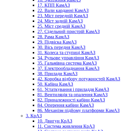
17. КПП КамАЗ
22. Вали карданні КамАЗ
23. Міст передній КамАЗ
24. Міст задній КамАЗ
25. Міст средній КамАЗ
27. Сідельний пристрій КамАЗ
28. Рама КамАЗ
29. Підвіска КамАЗ
30. Вісь передня КамАЗ
31. Колеса та ступиці КамАЗ
34. Рульове управління КамАЗ
35. Гальмівна система КамАЗ
37. Електрообладнання КамАЗ
38. Прилади КамАЗ
42. Коробка відбору потужностей КамАЗ
50. Кабіна КамАЗ
61. Устаткування і приладдя КамАЗ
81. Вентиляція та опалення КамАЗ
82. Приналежності кабіни КамАЗ
84. Оперення кабіни КамАЗ
86. Механізм підйому платформи КамАЗ
3. КрАЗ
10. Двигун КрАЗ
11. Система живлення КрАЗ