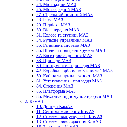
24. Міст задній МАЗ
25. Міст середній МАЗ
27. Сідельний пристрій МАЗ
28. Рама МАЗ
29. Підвіска МАЗ
30. Вісь передня МАЗ
31. Колеса та ступиці МАЗ
34. Рульове управління МАЗ
35. Гальмівна система МАЗ
36. Шланги повітряні кручені МАЗ
37. Електрообладнання МАЗ
38. Прилади МАЗ
39. Інструменти і приладдя МАЗ
42. Коробка відбору потужностей МАЗ
50. Кабіна та приналежності МАЗ
61. Устаткування і приладдя МАЗ
84. Оперення МАЗ
85. Платформа МАЗ
86. Механізм підйому платформи МАЗ
2. КамАЗ
10. Двигун КамАЗ
11. Система живлення КамАЗ
12. Система выпуску газів КамАЗ
13. Система охолодження КамАЗ
16. Зчеплення КамАЗ