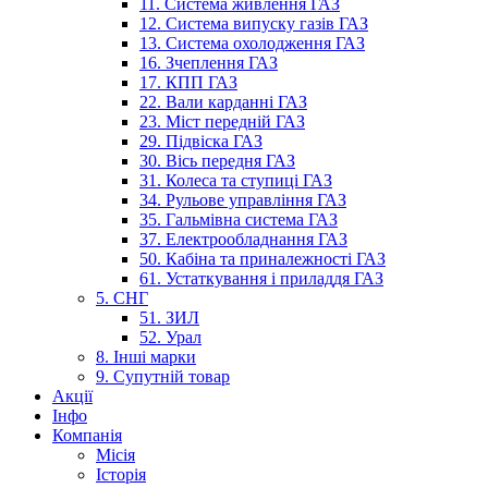
11. Система живлення ГАЗ
12. Система випуску газів ГАЗ
13. Система охолодження ГАЗ
16. Зчеплення ГАЗ
17. КПП ГАЗ
22. Вали карданні ГАЗ
23. Міст передній ГАЗ
29. Підвіска ГАЗ
30. Вісь передня ГАЗ
31. Колеса та ступиці ГАЗ
34. Рульове управління ГАЗ
35. Гальмівна система ГАЗ
37. Електрообладнання ГАЗ
50. Кабіна та приналежності ГАЗ
61. Устаткування і приладдя ГАЗ
5. СНГ
51. ЗИЛ
52. Урал
8. Інші марки
9. Супутній товар
Акції
Інфо
Компанія
Місія
Історія