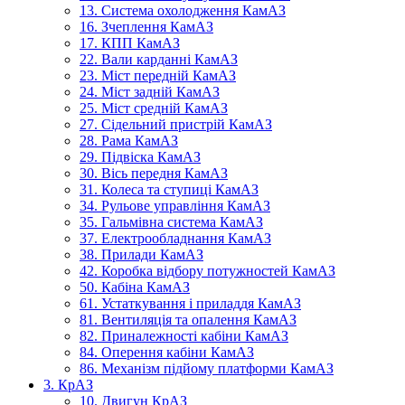
13. Система охолодження КамАЗ
16. Зчеплення КамАЗ
17. КПП КамАЗ
22. Вали карданні КамАЗ
23. Міст передній КамАЗ
24. Міст задній КамАЗ
25. Міст средній КамАЗ
27. Сідельний пристрій КамАЗ
28. Рама КамАЗ
29. Підвіска КамАЗ
30. Вісь передня КамАЗ
31. Колеса та ступиці КамАЗ
34. Рульове управління КамАЗ
35. Гальмівна система КамАЗ
37. Електрообладнання КамАЗ
38. Прилади КамАЗ
42. Коробка відбору потужностей КамАЗ
50. Кабіна КамАЗ
61. Устаткування і приладдя КамАЗ
81. Вентиляція та опалення КамАЗ
82. Приналежності кабіни КамАЗ
84. Оперення кабіни КамАЗ
86. Механізм підйому платформи КамАЗ
3. КрАЗ
10. Двигун КрАЗ