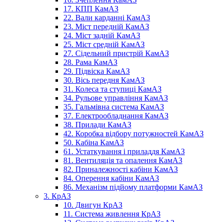
17. КПП КамАЗ
22. Вали карданні КамАЗ
23. Міст передній КамАЗ
24. Міст задній КамАЗ
25. Міст средній КамАЗ
27. Сідельний пристрій КамАЗ
28. Рама КамАЗ
29. Підвіска КамАЗ
30. Вісь передня КамАЗ
31. Колеса та ступиці КамАЗ
34. Рульове управління КамАЗ
35. Гальмівна система КамАЗ
37. Електрообладнання КамАЗ
38. Прилади КамАЗ
42. Коробка відбору потужностей КамАЗ
50. Кабіна КамАЗ
61. Устаткування і приладдя КамАЗ
81. Вентиляція та опалення КамАЗ
82. Приналежності кабіни КамАЗ
84. Оперення кабіни КамАЗ
86. Механізм підйому платформи КамАЗ
3. КрАЗ
10. Двигун КрАЗ
11. Система живлення КрАЗ