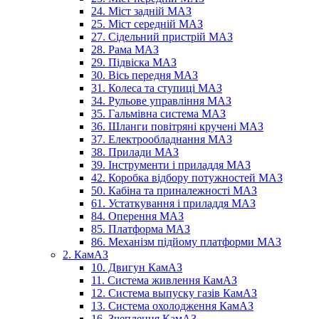
24. Міст задній МАЗ
25. Міст середній МАЗ
27. Сідельний пристрій МАЗ
28. Рама МАЗ
29. Підвіска МАЗ
30. Вісь передня МАЗ
31. Колеса та ступиці МАЗ
34. Рульове управління МАЗ
35. Гальмівна система МАЗ
36. Шланги повітряні кручені МАЗ
37. Електрообладнання МАЗ
38. Прилади МАЗ
39. Інструменти і приладдя МАЗ
42. Коробка відбору потужностей МАЗ
50. Кабіна та приналежності МАЗ
61. Устаткування і приладдя МАЗ
84. Оперення МАЗ
85. Платформа МАЗ
86. Механізм підйому платформи МАЗ
2. КамАЗ
10. Двигун КамАЗ
11. Система живлення КамАЗ
12. Система выпуску газів КамАЗ
13. Система охолодження КамАЗ
16. Зчеплення КамАЗ