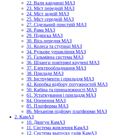
22. Вали карданні МАЗ
23. Міст передній МАЗ
24. Міст задній МАЗ
25. Міст середній МАЗ
27. Сідельний пристрій МАЗ
28. Рама МАЗ
29. Підвіска МАЗ
30. Вісь передня МАЗ
31. Колеса та ступиці МАЗ
34. Рульове управління МАЗ
35. Гальмівна система МАЗ
36. Шланги повітряні кручені МАЗ
37. Електрообладнання МАЗ
38. Прилади МАЗ
39. Інструменти і приладдя МАЗ
42. Коробка відбору потужностей МАЗ
50. Кабіна та приналежності МАЗ
61. Устаткування і приладдя МАЗ
84. Оперення МАЗ
85. Платформа МАЗ
86. Механізм підйому платформи МАЗ
2. КамАЗ
10. Двигун КамАЗ
11. Система живлення КамАЗ
12. Система выпуску газів КамАЗ