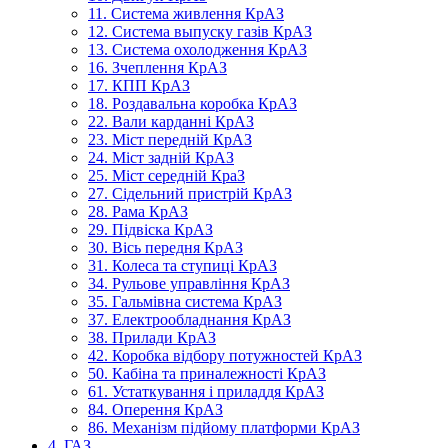
11. Система живлення КрАЗ
12. Система выпуску газів КрАЗ
13. Система охолодження КрАЗ
16. Зчеплення КрАЗ
17. КПП КрАЗ
18. Роздавальна коробка КрАЗ
22. Вали карданні КрАЗ
23. Міст передній КрАЗ
24. Міст задній КрАЗ
25. Міст середній КраЗ
27. Сідельний пристрій КрАЗ
28. Рама КрАЗ
29. Підвіска КрАЗ
30. Вісь передня КрАЗ
31. Колеса та ступиці КрАЗ
34. Рульове управління КрАЗ
35. Гальмівна система КрАЗ
37. Електрообладнання КрАЗ
38. Прилади КрАЗ
42. Коробка відбору потужностей КрАЗ
50. Кабіна та приналежності КрАЗ
61. Устаткування і приладдя КрАЗ
84. Оперення КрАЗ
86. Механізм підйому платформи КрАЗ
4. ГАЗ