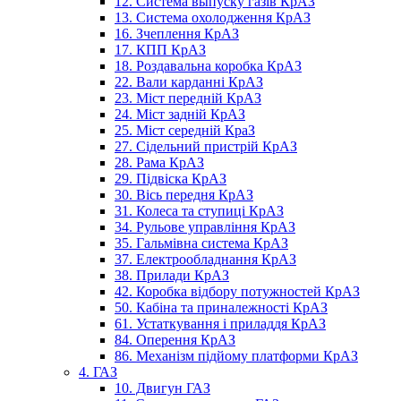
12. Система выпуску газів КрАЗ
13. Система охолодження КрАЗ
16. Зчеплення КрАЗ
17. КПП КрАЗ
18. Роздавальна коробка КрАЗ
22. Вали карданні КрАЗ
23. Міст передній КрАЗ
24. Міст задній КрАЗ
25. Міст середній КраЗ
27. Сідельний пристрій КрАЗ
28. Рама КрАЗ
29. Підвіска КрАЗ
30. Вісь передня КрАЗ
31. Колеса та ступиці КрАЗ
34. Рульове управління КрАЗ
35. Гальмівна система КрАЗ
37. Електрообладнання КрАЗ
38. Прилади КрАЗ
42. Коробка відбору потужностей КрАЗ
50. Кабіна та приналежності КрАЗ
61. Устаткування і приладдя КрАЗ
84. Оперення КрАЗ
86. Механізм підйому платформи КрАЗ
4. ГАЗ
10. Двигун ГАЗ