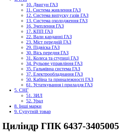
10. Двигун ГАЗ
11. Система живлення ГАЗ
12. Система випуску газів ГАЗ
13. Система охолодження ГАЗ
16. Зчеплення ГАЗ
17. КПП ГАЗ
22. Вали карданні ГАЗ
23. Міст передній ГАЗ
29. Підвіска ГАЗ
30. Вісь передня ГАЗ
31. Колеса та ступиці ГАЗ
34. Рульове управління ГАЗ
35. Гальмівна система ГАЗ
37. Електрообладнання ГАЗ
50. Кабіна та приналежності ГАЗ
61. Устаткування і приладдя ГАЗ
5. СНГ
51. ЗИЛ
52. Урал
8. Інші марки
9. Супутній товар
Циліндр ГПК 6437-3405005