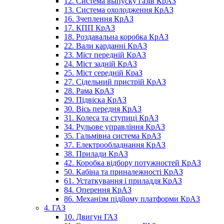
12. Система выпуску газів КрАЗ
13. Система охолодження КрАЗ
16. Зчеплення КрАЗ
17. КПП КрАЗ
18. Роздавальна коробка КрАЗ
22. Вали карданні КрАЗ
23. Міст передній КрАЗ
24. Міст задній КрАЗ
25. Міст середній КраЗ
27. Сідельний пристрій КрАЗ
28. Рама КрАЗ
29. Підвіска КрАЗ
30. Вісь передня КрАЗ
31. Колеса та ступиці КрАЗ
34. Рульове управління КрАЗ
35. Гальмівна система КрАЗ
37. Електрообладнання КрАЗ
38. Прилади КрАЗ
42. Коробка відбору потужностей КрАЗ
50. Кабіна та приналежності КрАЗ
61. Устаткування і приладдя КрАЗ
84. Оперення КрАЗ
86. Механізм підйому платформи КрАЗ
4. ГАЗ
10. Двигун ГАЗ