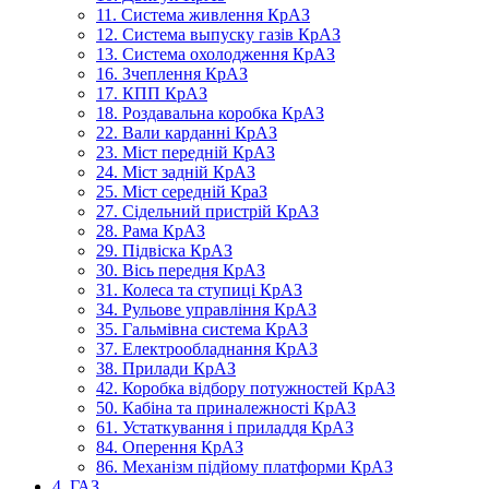
11. Система живлення КрАЗ
12. Система выпуску газів КрАЗ
13. Система охолодження КрАЗ
16. Зчеплення КрАЗ
17. КПП КрАЗ
18. Роздавальна коробка КрАЗ
22. Вали карданні КрАЗ
23. Міст передній КрАЗ
24. Міст задній КрАЗ
25. Міст середній КраЗ
27. Сідельний пристрій КрАЗ
28. Рама КрАЗ
29. Підвіска КрАЗ
30. Вісь передня КрАЗ
31. Колеса та ступиці КрАЗ
34. Рульове управління КрАЗ
35. Гальмівна система КрАЗ
37. Електрообладнання КрАЗ
38. Прилади КрАЗ
42. Коробка відбору потужностей КрАЗ
50. Кабіна та приналежності КрАЗ
61. Устаткування і приладдя КрАЗ
84. Оперення КрАЗ
86. Механізм підйому платформи КрАЗ
4. ГАЗ