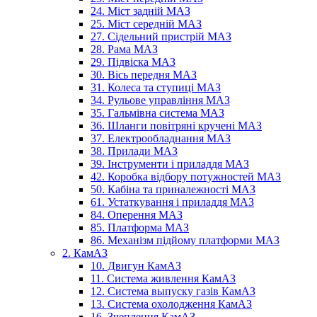
24. Міст задній МАЗ
25. Міст середній МАЗ
27. Сідельний пристрій МАЗ
28. Рама МАЗ
29. Підвіска МАЗ
30. Вісь передня МАЗ
31. Колеса та ступиці МАЗ
34. Рульове управління МАЗ
35. Гальмівна система МАЗ
36. Шланги повітряні кручені МАЗ
37. Електрообладнання МАЗ
38. Прилади МАЗ
39. Інструменти і приладдя МАЗ
42. Коробка відбору потужностей МАЗ
50. Кабіна та приналежності МАЗ
61. Устаткування і приладдя МАЗ
84. Оперення МАЗ
85. Платформа МАЗ
86. Механізм підйому платформи МАЗ
2. КамАЗ
10. Двигун КамАЗ
11. Система живлення КамАЗ
12. Система выпуску газів КамАЗ
13. Система охолодження КамАЗ
16. Зчеплення КамАЗ