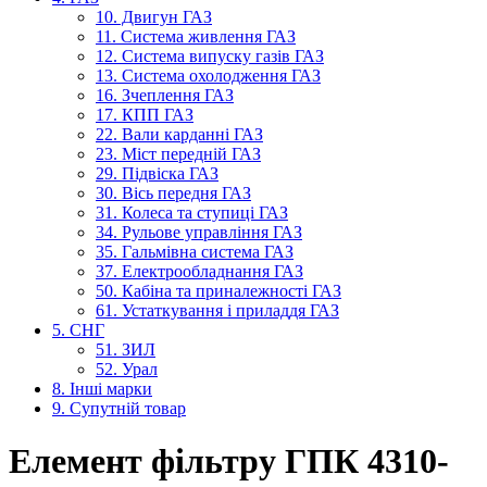
10. Двигун ГАЗ
11. Система живлення ГАЗ
12. Система випуску газів ГАЗ
13. Система охолодження ГАЗ
16. Зчеплення ГАЗ
17. КПП ГАЗ
22. Вали карданні ГАЗ
23. Міст передній ГАЗ
29. Підвіска ГАЗ
30. Вісь передня ГАЗ
31. Колеса та ступиці ГАЗ
34. Рульове управління ГАЗ
35. Гальмівна система ГАЗ
37. Електрообладнання ГАЗ
50. Кабіна та приналежності ГАЗ
61. Устаткування і приладдя ГАЗ
5. СНГ
51. ЗИЛ
52. Урал
8. Інші марки
9. Супутній товар
Елемент фільтру ГПК 4310-