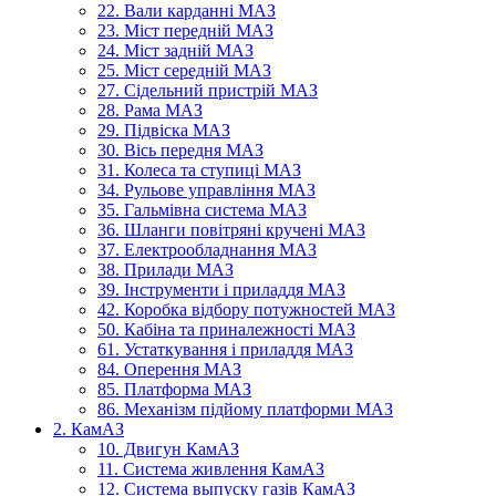
22. Вали карданні МАЗ
23. Міст передній МАЗ
24. Міст задній МАЗ
25. Міст середній МАЗ
27. Сідельний пристрій МАЗ
28. Рама МАЗ
29. Підвіска МАЗ
30. Вісь передня МАЗ
31. Колеса та ступиці МАЗ
34. Рульове управління МАЗ
35. Гальмівна система МАЗ
36. Шланги повітряні кручені МАЗ
37. Електрообладнання МАЗ
38. Прилади МАЗ
39. Інструменти і приладдя МАЗ
42. Коробка відбору потужностей МАЗ
50. Кабіна та приналежності МАЗ
61. Устаткування і приладдя МАЗ
84. Оперення МАЗ
85. Платформа МАЗ
86. Механізм підйому платформи МАЗ
2. КамАЗ
10. Двигун КамАЗ
11. Система живлення КамАЗ
12. Система выпуску газів КамАЗ