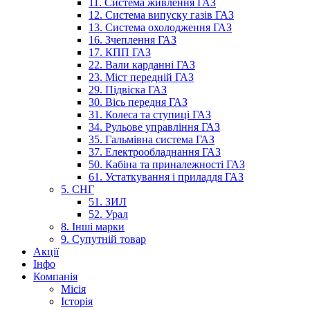
11. Система живлення ГАЗ
12. Система випуску газів ГАЗ
13. Система охолодження ГАЗ
16. Зчеплення ГАЗ
17. КПП ГАЗ
22. Вали карданні ГАЗ
23. Міст передній ГАЗ
29. Підвіска ГАЗ
30. Вісь передня ГАЗ
31. Колеса та ступиці ГАЗ
34. Рульове управління ГАЗ
35. Гальмівна система ГАЗ
37. Електрообладнання ГАЗ
50. Кабіна та приналежності ГАЗ
61. Устаткування і приладдя ГАЗ
5. СНГ
51. ЗИЛ
52. Урал
8. Інші марки
9. Супутній товар
Акції
Інфо
Компанія
Місія
Історія