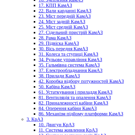
17. КПП КамАЗ
22. Вали карданні КамАЗ
23. Міст передній КамАЗ
24. Міст задній КамАЗ
25. Міст средній КамАЗ
27. Сідельний пристрій КамАЗ
28. Рама КамАЗ
29. Підвіска КамАЗ
30. Вісь передня КамАЗ
31. Колеса та ступиці КамАЗ
34. Рульове управління КамАЗ
35. Гальмівна система КамАЗ
37. Електрообладнання КамАЗ
38. Прилади КамАЗ
42. Коробка відбору потужностей КамАЗ
50. Кабіна КамАЗ
61. Устаткування і приладдя КамАЗ
81. Вентиляція та опалення КамАЗ
82. Приналежності кабіни КамАЗ
84. Оперення кабіни КамАЗ
86. Механізм підйому платформи КамАЗ
3. КрАЗ
10. Двигун КрАЗ
11. Система живлення КрАЗ