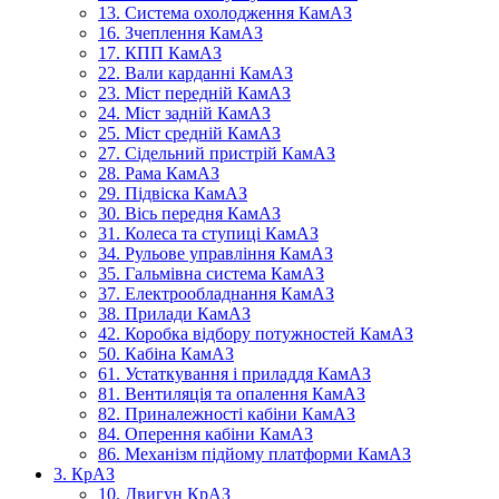
13. Система охолодження КамАЗ
16. Зчеплення КамАЗ
17. КПП КамАЗ
22. Вали карданні КамАЗ
23. Міст передній КамАЗ
24. Міст задній КамАЗ
25. Міст средній КамАЗ
27. Сідельний пристрій КамАЗ
28. Рама КамАЗ
29. Підвіска КамАЗ
30. Вісь передня КамАЗ
31. Колеса та ступиці КамАЗ
34. Рульове управління КамАЗ
35. Гальмівна система КамАЗ
37. Електрообладнання КамАЗ
38. Прилади КамАЗ
42. Коробка відбору потужностей КамАЗ
50. Кабіна КамАЗ
61. Устаткування і приладдя КамАЗ
81. Вентиляція та опалення КамАЗ
82. Приналежності кабіни КамАЗ
84. Оперення кабіни КамАЗ
86. Механізм підйому платформи КамАЗ
3. КрАЗ
10. Двигун КрАЗ