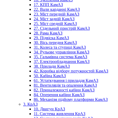
17. КПП КамАЗ
22. Вали карданні КамАЗ
23. Міст передній КамАЗ
24. Міст задній КамАЗ
25. Міст средній КамАЗ
27. Сідельний пристрій КамАЗ
28. Рама КамАЗ
29. Підвіска КамАЗ
30. Вісь передня КамАЗ
31. Колеса та ступиці КамАЗ
34. Рульове управління КамАЗ
35. Гальмівна система КамАЗ
37. Електрообладнання КамАЗ
38. Прилади КамАЗ
42. Коробка відбору потужностей КамАЗ
50. Кабіна КамАЗ
61. Устаткування і приладдя КамАЗ
81. Вентиляція та опалення КамАЗ
82. Приналежності кабіни КамАЗ
84. Оперення кабіни КамАЗ
86. Механізм підйому платформи КамАЗ
3. КрАЗ
10. Двигун КрАЗ
11. Система живлення КрАЗ