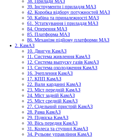
38. Прилади МАЗ
39. Інструменти і приладдя МАЗ
42. Коробка відбору потужностей МАЗ
50. Кабіна та приналежності МАЗ
61. Устаткування і приладдя МАЗ
84. Оперення МАЗ
85. Платформа МАЗ
86. Механізм підйому платформи МАЗ
2. КамАЗ
10. Двигун КамАЗ
11. Система живлення КамАЗ
12. Система выпуску газів КамАЗ
13. Система охолодження КамАЗ
16. Зчеплення КамАЗ
17. КПП КамАЗ
22. Вали карданні КамАЗ
23. Міст передній КамАЗ
24. Міст задній КамАЗ
25. Міст средній КамАЗ
27. Сідельний пристрій КамАЗ
28. Рама КамАЗ
29. Підвіска КамАЗ
30. Вісь передня КамАЗ
31. Колеса та ступиці КамАЗ
34. Рульове управління КамАЗ