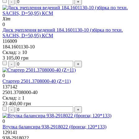
Хіт
0
Диск зчеплення ведений 184.1601130-10 (збірка по техн.
SACHS, D=50,95) КСМ
116009
184.1601130-10
Склад: ≥ 10
3 105,00 грн
0
Стартер 2501.3708000-40 (Z=11)
137142
2501.3708000-40
Склад: ≥ 1
23 460,00 грн
0
Втулка балансира 938-2918022 (бронза; 120*133)
129141
938-2918022