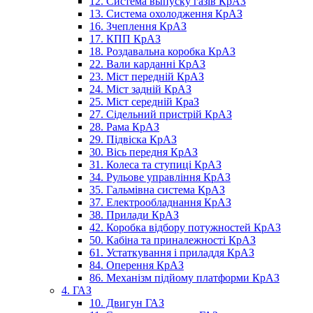
12. Система выпуску газів КрАЗ
13. Система охолодження КрАЗ
16. Зчеплення КрАЗ
17. КПП КрАЗ
18. Роздавальна коробка КрАЗ
22. Вали карданні КрАЗ
23. Міст передній КрАЗ
24. Міст задній КрАЗ
25. Міст середній КраЗ
27. Сідельний пристрій КрАЗ
28. Рама КрАЗ
29. Підвіска КрАЗ
30. Вісь передня КрАЗ
31. Колеса та ступиці КрАЗ
34. Рульове управління КрАЗ
35. Гальмівна система КрАЗ
37. Електрообладнання КрАЗ
38. Прилади КрАЗ
42. Коробка відбору потужностей КрАЗ
50. Кабіна та приналежності КрАЗ
61. Устаткування і приладдя КрАЗ
84. Оперення КрАЗ
86. Механізм підйому платформи КрАЗ
4. ГАЗ
10. Двигун ГАЗ