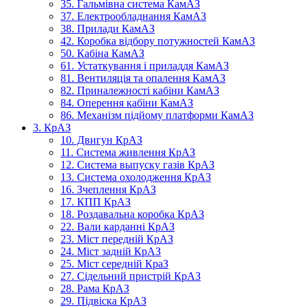
35. Гальмівна система КамАЗ
37. Електрообладнання КамАЗ
38. Прилади КамАЗ
42. Коробка відбору потужностей КамАЗ
50. Кабіна КамАЗ
61. Устаткування і приладдя КамАЗ
81. Вентиляція та опалення КамАЗ
82. Приналежності кабіни КамАЗ
84. Оперення кабіни КамАЗ
86. Механізм підйому платформи КамАЗ
3. КрАЗ
10. Двигун КрАЗ
11. Система живлення КрАЗ
12. Система выпуску газів КрАЗ
13. Система охолодження КрАЗ
16. Зчеплення КрАЗ
17. КПП КрАЗ
18. Роздавальна коробка КрАЗ
22. Вали карданні КрАЗ
23. Міст передній КрАЗ
24. Міст задній КрАЗ
25. Міст середній КраЗ
27. Сідельний пристрій КрАЗ
28. Рама КрАЗ
29. Підвіска КрАЗ