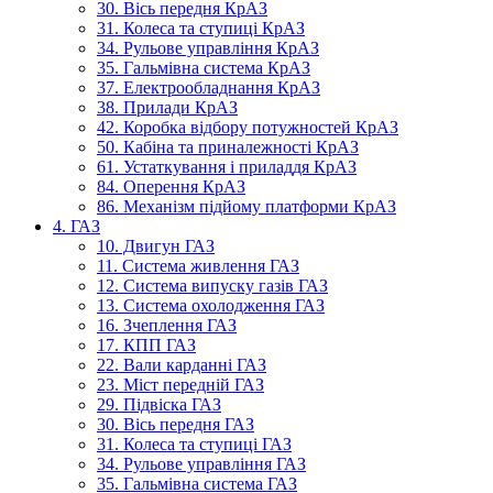
30. Вісь передня КрАЗ
31. Колеса та ступиці КрАЗ
34. Рульове управління КрАЗ
35. Гальмівна система КрАЗ
37. Електрообладнання КрАЗ
38. Прилади КрАЗ
42. Коробка відбору потужностей КрАЗ
50. Кабіна та приналежності КрАЗ
61. Устаткування і приладдя КрАЗ
84. Оперення КрАЗ
86. Механізм підйому платформи КрАЗ
4. ГАЗ
10. Двигун ГАЗ
11. Система живлення ГАЗ
12. Система випуску газів ГАЗ
13. Система охолодження ГАЗ
16. Зчеплення ГАЗ
17. КПП ГАЗ
22. Вали карданні ГАЗ
23. Міст передній ГАЗ
29. Підвіска ГАЗ
30. Вісь передня ГАЗ
31. Колеса та ступиці ГАЗ
34. Рульове управління ГАЗ
35. Гальмівна система ГАЗ