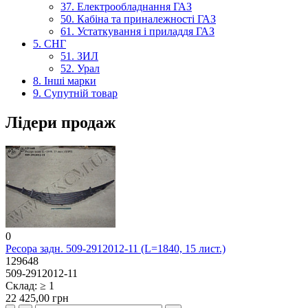
37. Електрообладнання ГАЗ
50. Кабіна та приналежності ГАЗ
61. Устаткування і приладдя ГАЗ
5. СНГ
51. ЗИЛ
52. Урал
8. Інші марки
9. Супутній товар
Лідери продаж
0
Ресора задн. 509-2912012-11 (L=1840, 15 лист.)
129648
509-2912012-11
Склад: ≥ 1
22 425,00 грн