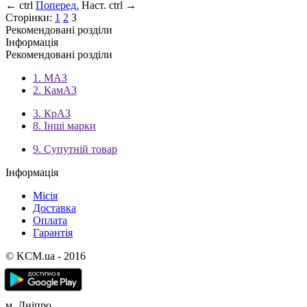
←
ctrl
Поперед.
Наст.
ctrl
→
Сторінки:
1
2
3
Рекомендовані розділи
Інформація
Рекомендовані розділи
1. МАЗ
2. КамАЗ
3. КрАЗ
8. Інші марки
9. Супутній товар
Інформація
Місія
Доставка
Оплата
Гарантія
© KCM.ua - 2016
м. Дніпро