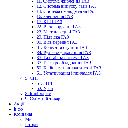
11. Система живлення ГАЗ
12. Система випуску газів ГАЗ
13. Система охолодження ГАЗ
16. Зчеплення ГАЗ
17. КПП ГАЗ
22. Вали карданні ГАЗ
23. Міст передній ГАЗ
29. Підвіска ГАЗ
30. Вісь передня ГАЗ
31. Колеса та ступиці ГАЗ
34. Рульове управління ГАЗ
35. Гальмівна система ГАЗ
37. Електрообладнання ГАЗ
50. Кабіна та приналежності ГАЗ
61. Устаткування і приладдя ГАЗ
5. СНГ
51. ЗИЛ
52. Урал
8. Інші марки
9. Супутній товар
Акції
Інфо
Компанія
Місія
Історія