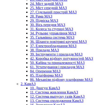
24. Міст задній МАЗ
25. Міст середній МАЗ
27. Сідельний пристрій МАЗ
28. Рама МАЗ
29. Підвіска МАЗ
30. Вісь передня МАЗ
31. Колеса та ступиці МАЗ
34. Рульове управління МАЗ
35. Гальмівна система МАЗ
36. Шланги повітряні кручені МАЗ
37. Електрообладнання МАЗ
38. Прилади МАЗ
39. Інструменти і приладдя МАЗ
42. Коробка відбору потужностей МАЗ
50. Кабіна та приналежності МАЗ
61. Устаткування і приладдя МАЗ
84. Оперення МАЗ
85. Платформа МАЗ
86. Механізм підйому платформи МАЗ
2. КамАЗ
10. Двигун КамАЗ
11. Система живлення КамАЗ
12. Система выпуску газів КамАЗ
13. Система охолодження КамАЗ
16. Зчеплення КамАЗ