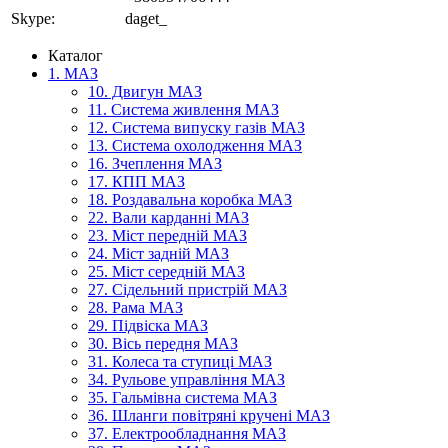
Skype:
daget_
Каталог
1. МАЗ
10. Двигун МАЗ
11. Система живлення МАЗ
12. Система випуску газів МАЗ
13. Система охолодження МАЗ
16. Зчеплення МАЗ
17. КПП МАЗ
18. Роздавальна коробка МАЗ
22. Вали карданні МАЗ
23. Міст передній МАЗ
24. Міст задній МАЗ
25. Міст середній МАЗ
27. Сідельний пристрій МАЗ
28. Рама МАЗ
29. Підвіска МАЗ
30. Вісь передня МАЗ
31. Колеса та ступиці МАЗ
34. Рульове управління МАЗ
35. Гальмівна система МАЗ
36. Шланги повітряні кручені МАЗ
37. Електрообладнання МАЗ