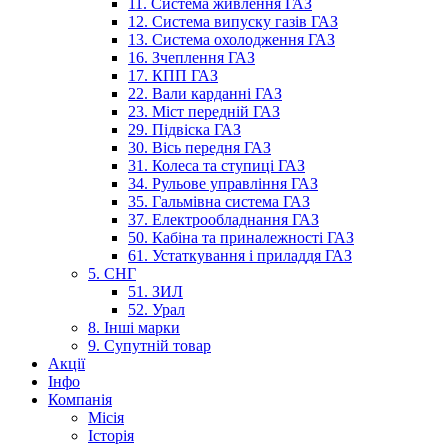
11. Система живлення ГАЗ
12. Система випуску газів ГАЗ
13. Система охолодження ГАЗ
16. Зчеплення ГАЗ
17. КПП ГАЗ
22. Вали карданні ГАЗ
23. Міст передній ГАЗ
29. Підвіска ГАЗ
30. Вісь передня ГАЗ
31. Колеса та ступиці ГАЗ
34. Рульове управління ГАЗ
35. Гальмівна система ГАЗ
37. Електрообладнання ГАЗ
50. Кабіна та приналежності ГАЗ
61. Устаткування і приладдя ГАЗ
5. СНГ
51. ЗИЛ
52. Урал
8. Інші марки
9. Супутній товар
Акції
Інфо
Компанія
Місія
Історія