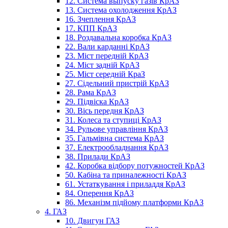
12. Система выпуску газів КрАЗ
13. Система охолодження КрАЗ
16. Зчеплення КрАЗ
17. КПП КрАЗ
18. Роздавальна коробка КрАЗ
22. Вали карданні КрАЗ
23. Міст передній КрАЗ
24. Міст задній КрАЗ
25. Міст середній КраЗ
27. Сідельний пристрій КрАЗ
28. Рама КрАЗ
29. Підвіска КрАЗ
30. Вісь передня КрАЗ
31. Колеса та ступиці КрАЗ
34. Рульове управління КрАЗ
35. Гальмівна система КрАЗ
37. Електрообладнання КрАЗ
38. Прилади КрАЗ
42. Коробка відбору потужностей КрАЗ
50. Кабіна та приналежності КрАЗ
61. Устаткування і приладдя КрАЗ
84. Оперення КрАЗ
86. Механізм підйому платформи КрАЗ
4. ГАЗ
10. Двигун ГАЗ