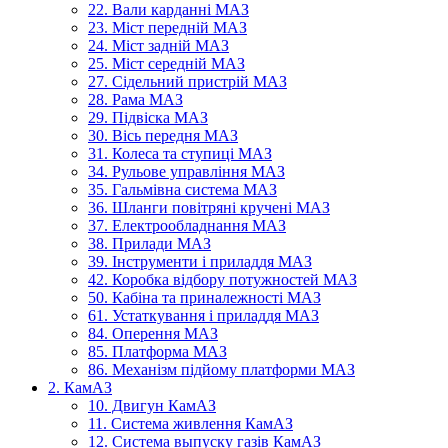
22. Вали карданні МАЗ
23. Міст передній МАЗ
24. Міст задній МАЗ
25. Міст середній МАЗ
27. Сідельний пристрій МАЗ
28. Рама МАЗ
29. Підвіска МАЗ
30. Вісь передня МАЗ
31. Колеса та ступиці МАЗ
34. Рульове управління МАЗ
35. Гальмівна система МАЗ
36. Шланги повітряні кручені МАЗ
37. Електрообладнання МАЗ
38. Прилади МАЗ
39. Інструменти і приладдя МАЗ
42. Коробка відбору потужностей МАЗ
50. Кабіна та приналежності МАЗ
61. Устаткування і приладдя МАЗ
84. Оперення МАЗ
85. Платформа МАЗ
86. Механізм підйому платформи МАЗ
2. КамАЗ
10. Двигун КамАЗ
11. Система живлення КамАЗ
12. Система выпуску газів КамАЗ