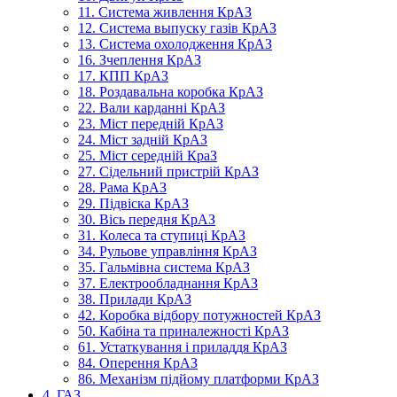
11. Система живлення КрАЗ
12. Система выпуску газів КрАЗ
13. Система охолодження КрАЗ
16. Зчеплення КрАЗ
17. КПП КрАЗ
18. Роздавальна коробка КрАЗ
22. Вали карданні КрАЗ
23. Міст передній КрАЗ
24. Міст задній КрАЗ
25. Міст середній КраЗ
27. Сідельний пристрій КрАЗ
28. Рама КрАЗ
29. Підвіска КрАЗ
30. Вісь передня КрАЗ
31. Колеса та ступиці КрАЗ
34. Рульове управління КрАЗ
35. Гальмівна система КрАЗ
37. Електрообладнання КрАЗ
38. Прилади КрАЗ
42. Коробка відбору потужностей КрАЗ
50. Кабіна та приналежності КрАЗ
61. Устаткування і приладдя КрАЗ
84. Оперення КрАЗ
86. Механізм підйому платформи КрАЗ
4. ГАЗ