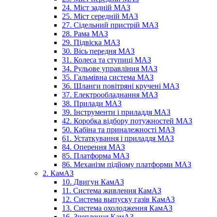
24. Міст задній МАЗ
25. Міст середній МАЗ
27. Сідельний пристрій МАЗ
28. Рама МАЗ
29. Підвіска МАЗ
30. Вісь передня МАЗ
31. Колеса та ступиці МАЗ
34. Рульове управління МАЗ
35. Гальмівна система МАЗ
36. Шланги повітряні кручені МАЗ
37. Електрообладнання МАЗ
38. Прилади МАЗ
39. Інструменти і приладдя МАЗ
42. Коробка відбору потужностей МАЗ
50. Кабіна та приналежності МАЗ
61. Устаткування і приладдя МАЗ
84. Оперення МАЗ
85. Платформа МАЗ
86. Механізм підйому платформи МАЗ
2. КамАЗ
10. Двигун КамАЗ
11. Система живлення КамАЗ
12. Система выпуску газів КамАЗ
13. Система охолодження КамАЗ
16. Зчеплення КамАЗ