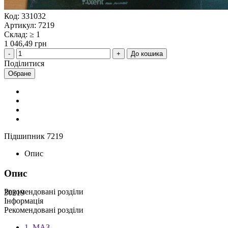
Код: 331032
Артикул: 7219
Склад: ≥ 1
1 046,49 грн
До кошика
Поділитися
Обране
Підшипник 7219
Опис
Опис
Рекомендовані розділи
30219
Інформація
Рекомендовані розділи
1. МАЗ