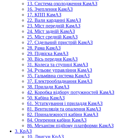
13. Система охолодження КамАЗ
16. Зчеплення КамАЗ
17. КПП КамАЗ
22. Вали карданні КамАЗ
23. Міст передній КамАЗ
24. Міст задній КамАЗ
25. Міст средній КамАЗ
27. Сідельний пристрій КамАЗ
28. Рама КамАЗ
29. Підвіска КамАЗ
30. Вісь передня КамАЗ
31. Колеса та ступиці КамАЗ
34. Рульове управління КамАЗ
35. Гальмівна система КамАЗ
37. Електрообладнання КамАЗ
38. Прилади КамАЗ
42. Коробка відбору потужностей КамАЗ
50. Кабіна КамАЗ
61. Устаткування і приладдя КамАЗ
81. Вентиляція та опалення КамАЗ
82. Приналежності кабіни КамАЗ
84. Оперення кабіни КамАЗ
86. Механізм підйому платформи КамАЗ
3. КрАЗ
10. Двигун КрАЗ