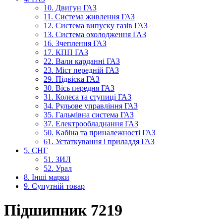
10. Двигун ГАЗ
11. Система живлення ГАЗ
12. Система випуску газів ГАЗ
13. Система охолодження ГАЗ
16. Зчеплення ГАЗ
17. КПП ГАЗ
22. Вали карданні ГАЗ
23. Міст передній ГАЗ
29. Підвіска ГАЗ
30. Вісь передня ГАЗ
31. Колеса та ступиці ГАЗ
34. Рульове управління ГАЗ
35. Гальмівна система ГАЗ
37. Електрообладнання ГАЗ
50. Кабіна та приналежності ГАЗ
61. Устаткування і приладдя ГАЗ
5. СНГ
51. ЗИЛ
52. Урал
8. Інші марки
9. Супутній товар
Підшипник 7219