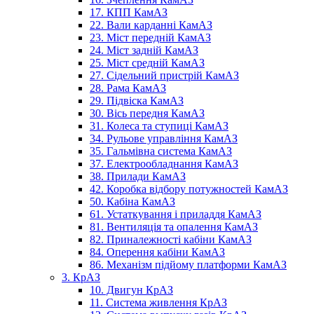
17. КПП КамАЗ
22. Вали карданні КамАЗ
23. Міст передній КамАЗ
24. Міст задній КамАЗ
25. Міст средній КамАЗ
27. Сідельний пристрій КамАЗ
28. Рама КамАЗ
29. Підвіска КамАЗ
30. Вісь передня КамАЗ
31. Колеса та ступиці КамАЗ
34. Рульове управління КамАЗ
35. Гальмівна система КамАЗ
37. Електрообладнання КамАЗ
38. Прилади КамАЗ
42. Коробка відбору потужностей КамАЗ
50. Кабіна КамАЗ
61. Устаткування і приладдя КамАЗ
81. Вентиляція та опалення КамАЗ
82. Приналежності кабіни КамАЗ
84. Оперення кабіни КамАЗ
86. Механізм підйому платформи КамАЗ
3. КрАЗ
10. Двигун КрАЗ
11. Система живлення КрАЗ