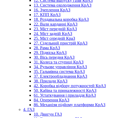
12. Система выпуску газів КрАЗ
13. Система охолодження КрАЗ
16. Зчеплення КрАЗ
17. КПП КрАЗ
18. Роздавальна коробка КрАЗ
22. Вали карданні КрАЗ
23. Міст передній КрАЗ
24. Міст задній КрАЗ
25. Міст середній КраЗ
27. Сідельний пристрій КрАЗ
28. Рама КрАЗ
29. Підвіска КрАЗ
30. Вісь передня КрАЗ
31. Колеса та ступиці КрАЗ
34. Рульове управління КрАЗ
35. Гальмівна система КрАЗ
37. Електрообладнання КрАЗ
38. Прилади КрАЗ
42. Коробка відбору потужностей КрАЗ
50. Кабіна та приналежності КрАЗ
61. Устаткування і приладдя КрАЗ
84. Оперення КрАЗ
86. Механізм підйому платформи КрАЗ
4. ГАЗ
10. Двигун ГАЗ