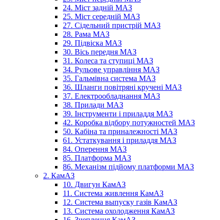
24. Міст задній МАЗ
25. Міст середній МАЗ
27. Сідельний пристрій МАЗ
28. Рама МАЗ
29. Підвіска МАЗ
30. Вісь передня МАЗ
31. Колеса та ступиці МАЗ
34. Рульове управління МАЗ
35. Гальмівна система МАЗ
36. Шланги повітряні кручені МАЗ
37. Електрообладнання МАЗ
38. Прилади МАЗ
39. Інструменти і приладдя МАЗ
42. Коробка відбору потужностей МАЗ
50. Кабіна та приналежності МАЗ
61. Устаткування і приладдя МАЗ
84. Оперення МАЗ
85. Платформа МАЗ
86. Механізм підйому платформи МАЗ
2. КамАЗ
10. Двигун КамАЗ
11. Система живлення КамАЗ
12. Система выпуску газів КамАЗ
13. Система охолодження КамАЗ
16. Зчеплення КамАЗ