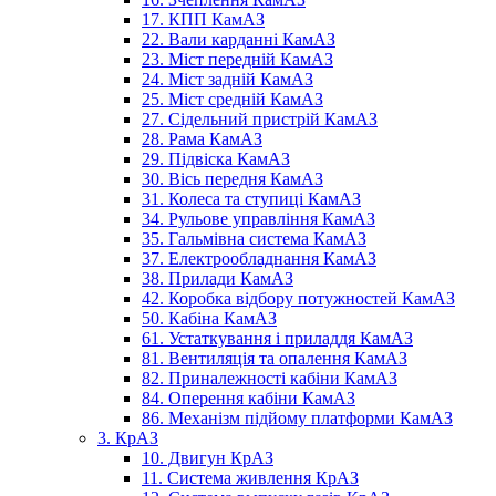
17. КПП КамАЗ
22. Вали карданні КамАЗ
23. Міст передній КамАЗ
24. Міст задній КамАЗ
25. Міст средній КамАЗ
27. Сідельний пристрій КамАЗ
28. Рама КамАЗ
29. Підвіска КамАЗ
30. Вісь передня КамАЗ
31. Колеса та ступиці КамАЗ
34. Рульове управління КамАЗ
35. Гальмівна система КамАЗ
37. Електрообладнання КамАЗ
38. Прилади КамАЗ
42. Коробка відбору потужностей КамАЗ
50. Кабіна КамАЗ
61. Устаткування і приладдя КамАЗ
81. Вентиляція та опалення КамАЗ
82. Приналежності кабіни КамАЗ
84. Оперення кабіни КамАЗ
86. Механізм підйому платформи КамАЗ
3. КрАЗ
10. Двигун КрАЗ
11. Система живлення КрАЗ