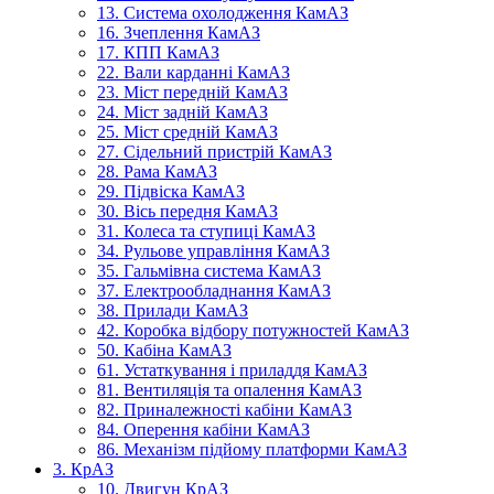
13. Система охолодження КамАЗ
16. Зчеплення КамАЗ
17. КПП КамАЗ
22. Вали карданні КамАЗ
23. Міст передній КамАЗ
24. Міст задній КамАЗ
25. Міст средній КамАЗ
27. Сідельний пристрій КамАЗ
28. Рама КамАЗ
29. Підвіска КамАЗ
30. Вісь передня КамАЗ
31. Колеса та ступиці КамАЗ
34. Рульове управління КамАЗ
35. Гальмівна система КамАЗ
37. Електрообладнання КамАЗ
38. Прилади КамАЗ
42. Коробка відбору потужностей КамАЗ
50. Кабіна КамАЗ
61. Устаткування і приладдя КамАЗ
81. Вентиляція та опалення КамАЗ
82. Приналежності кабіни КамАЗ
84. Оперення кабіни КамАЗ
86. Механізм підйому платформи КамАЗ
3. КрАЗ
10. Двигун КрАЗ