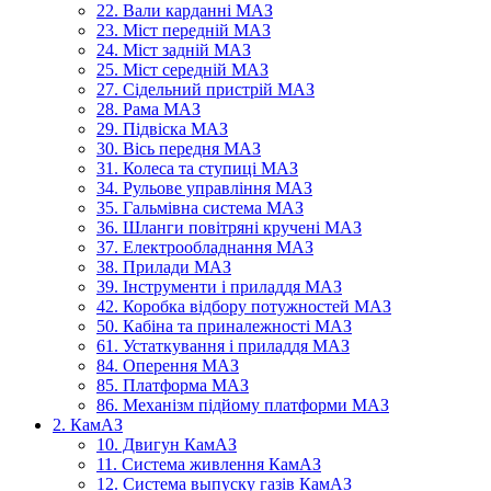
22. Вали карданні МАЗ
23. Міст передній МАЗ
24. Міст задній МАЗ
25. Міст середній МАЗ
27. Сідельний пристрій МАЗ
28. Рама МАЗ
29. Підвіска МАЗ
30. Вісь передня МАЗ
31. Колеса та ступиці МАЗ
34. Рульове управління МАЗ
35. Гальмівна система МАЗ
36. Шланги повітряні кручені МАЗ
37. Електрообладнання МАЗ
38. Прилади МАЗ
39. Інструменти і приладдя МАЗ
42. Коробка відбору потужностей МАЗ
50. Кабіна та приналежності МАЗ
61. Устаткування і приладдя МАЗ
84. Оперення МАЗ
85. Платформа МАЗ
86. Механізм підйому платформи МАЗ
2. КамАЗ
10. Двигун КамАЗ
11. Система живлення КамАЗ
12. Система выпуску газів КамАЗ