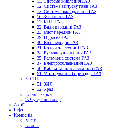
11. Система живлення ГАЗ
12. Система випуску газів ГАЗ
13. Система охолодження ГАЗ
16. Зчеплення ГАЗ
17. КПП ГАЗ
22. Вали карданні ГАЗ
23. Міст передній ГАЗ
29. Підвіска ГАЗ
30. Вісь передня ГАЗ
31. Колеса та ступиці ГАЗ
34. Рульове управління ГАЗ
35. Гальмівна система ГАЗ
37. Електрообладнання ГАЗ
50. Кабіна та приналежності ГАЗ
61. Устаткування і приладдя ГАЗ
5. СНГ
51. ЗИЛ
52. Урал
8. Інші марки
9. Супутній товар
Акції
Інфо
Компанія
Місія
Історія