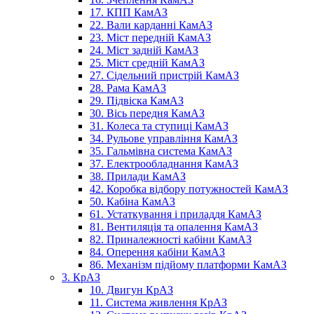
17. КПП КамАЗ
22. Вали карданні КамАЗ
23. Міст передній КамАЗ
24. Міст задній КамАЗ
25. Міст средній КамАЗ
27. Сідельний пристрій КамАЗ
28. Рама КамАЗ
29. Підвіска КамАЗ
30. Вісь передня КамАЗ
31. Колеса та ступиці КамАЗ
34. Рульове управління КамАЗ
35. Гальмівна система КамАЗ
37. Електрообладнання КамАЗ
38. Прилади КамАЗ
42. Коробка відбору потужностей КамАЗ
50. Кабіна КамАЗ
61. Устаткування і приладдя КамАЗ
81. Вентиляція та опалення КамАЗ
82. Приналежності кабіни КамАЗ
84. Оперення кабіни КамАЗ
86. Механізм підйому платформи КамАЗ
3. КрАЗ
10. Двигун КрАЗ
11. Система живлення КрАЗ