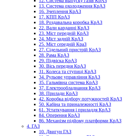
12. Система выпуску газів КрАЗ
13. Система охолодження КрАЗ
16. Зчеплення КрАЗ
17. КПП КрАЗ
18. Роздавальна коробка КрАЗ
22. Вали карданні КрАЗ
23. Міст передній КрАЗ
24. Міст задній КрАЗ
25. Міст середній КраЗ
27. Сідельний пристрій КрАЗ
28. Рама КрАЗ
29. Підвіска КрАЗ
30. Вісь передня КрАЗ
31. Колеса та ступиці КрАЗ
34. Рульове управління КрАЗ
35. Гальмівна система КрАЗ
37. Електрообладнання КрАЗ
38. Прилади КрАЗ
42. Коробка відбору потужностей КрАЗ
50. Кабіна та приналежності КрАЗ
61. Устаткування і приладдя КрАЗ
84. Оперення КрАЗ
86. Механізм підйому платформи КрАЗ
4. ГАЗ
10. Двигун ГАЗ