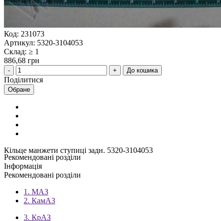
Код: 231073
Артикул: 5320-3104053
Склад: ≥ 1
886,68 грн
До кошика
Поділитися
Обране
Кільце манжети ступиці задн. 5320-3104053
Рекомендовані розділи
Інформація
Рекомендовані розділи
1. МАЗ
2. КамАЗ
3. КрАЗ