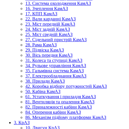
13. Система охолодження КамАЗ
16. Зчеплення КамАЗ
17. КПП КамАЗ
22. Вали карданні КамАЗ
23. Міст передній КамАЗ
24. Міст задній КамАЗ
25. Міст средній КамАЗ
27. Сідельний пристрій КамАЗ
28. Рама КамАЗ
29. Підвіска КамАЗ
30. Вісь передня КамАЗ
31. Колеса та ступиці КамАЗ
34. Рульове управління КамАЗ
35. Гальмівна система КамАЗ
37. Електрообладнання КамАЗ
38. Прилади КамАЗ
42. Коробка відбору потужностей КамАЗ
50. Кабіна КамАЗ
61. Устаткування і приладдя КамАЗ
81. Вентиляція та опалення КамАЗ
82. Приналежності кабіни КамАЗ
84. Оперення кабіни КамАЗ
86. Механізм підйому платформи КамАЗ
3. КрАЗ
10. Двигун КрАЗ