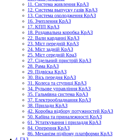
11. Система живлення КрАЗ
12. Система выпуску газів КрАЗ
13. Система охолодження КрАЗ
16. Зчеплення КрАЗ
17. КПП КрАЗ
18. Роздавальна коробка КрАЗ
22. Вали карданні КрАЗ
23. Міст передній КрАЗ
24. Міст задній КрАЗ
25. Міст середній КраЗ
27. Сідельний пристрій КрАЗ
28. Рама КрАЗ
29. Підвіска КрАЗ
30. Вісь передня КрАЗ
31. Колеса та ступиці КрАЗ
34. Рульове управління КрАЗ
35. Гальмівна система КрАЗ
37. Електрообладнання КрАЗ
38. Прилади КрАЗ
42. Коробка відбору потужностей КрАЗ
50. Кабіна та приналежності КрАЗ
61. Устаткування і приладдя КрАЗ
84. Оперення КрАЗ
86. Механізм підйому платформи КрАЗ
4. ГАЗ