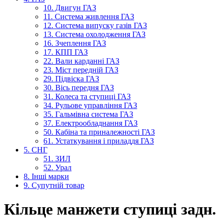
10. Двигун ГАЗ
11. Система живлення ГАЗ
12. Система випуску газів ГАЗ
13. Система охолодження ГАЗ
16. Зчеплення ГАЗ
17. КПП ГАЗ
22. Вали карданні ГАЗ
23. Міст передній ГАЗ
29. Підвіска ГАЗ
30. Вісь передня ГАЗ
31. Колеса та ступиці ГАЗ
34. Рульове управління ГАЗ
35. Гальмівна система ГАЗ
37. Електрообладнання ГАЗ
50. Кабіна та приналежності ГАЗ
61. Устаткування і приладдя ГАЗ
5. СНГ
51. ЗИЛ
52. Урал
8. Інші марки
9. Супутній товар
Кільце манжети ступиці задн.