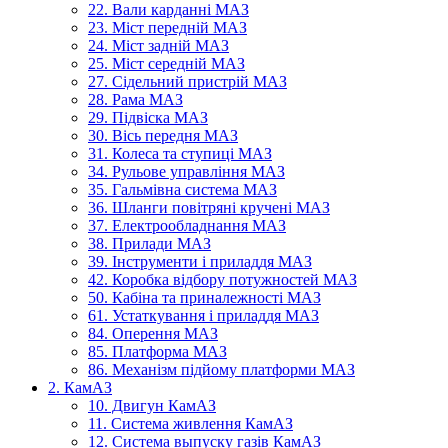
22. Вали карданні МАЗ
23. Міст передній МАЗ
24. Міст задній МАЗ
25. Міст середній МАЗ
27. Сідельний пристрій МАЗ
28. Рама МАЗ
29. Підвіска МАЗ
30. Вісь передня МАЗ
31. Колеса та ступиці МАЗ
34. Рульове управління МАЗ
35. Гальмівна система МАЗ
36. Шланги повітряні кручені МАЗ
37. Електрообладнання МАЗ
38. Прилади МАЗ
39. Інструменти і приладдя МАЗ
42. Коробка відбору потужностей МАЗ
50. Кабіна та приналежності МАЗ
61. Устаткування і приладдя МАЗ
84. Оперення МАЗ
85. Платформа МАЗ
86. Механізм підйому платформи МАЗ
2. КамАЗ
10. Двигун КамАЗ
11. Система живлення КамАЗ
12. Система выпуску газів КамАЗ