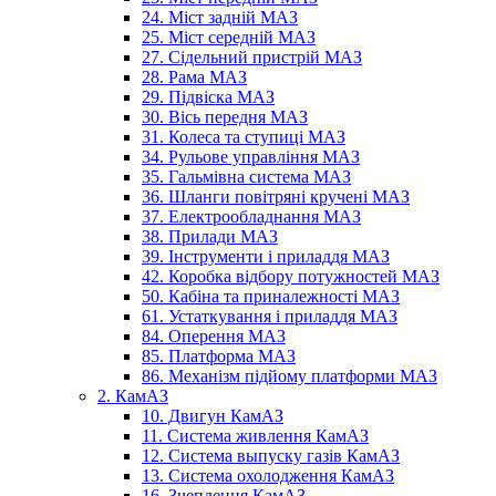
24. Міст задній МАЗ
25. Міст середній МАЗ
27. Сідельний пристрій МАЗ
28. Рама МАЗ
29. Підвіска МАЗ
30. Вісь передня МАЗ
31. Колеса та ступиці МАЗ
34. Рульове управління МАЗ
35. Гальмівна система МАЗ
36. Шланги повітряні кручені МАЗ
37. Електрообладнання МАЗ
38. Прилади МАЗ
39. Інструменти і приладдя МАЗ
42. Коробка відбору потужностей МАЗ
50. Кабіна та приналежності МАЗ
61. Устаткування і приладдя МАЗ
84. Оперення МАЗ
85. Платформа МАЗ
86. Механізм підйому платформи МАЗ
2. КамАЗ
10. Двигун КамАЗ
11. Система живлення КамАЗ
12. Система выпуску газів КамАЗ
13. Система охолодження КамАЗ
16. Зчеплення КамАЗ