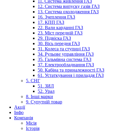
11. Система живлення ГАЗ
12. Система випуску газів ГАЗ
13. Система охолодження ГАЗ
16. Зчеплення ГАЗ
17. КПП ГАЗ
22. Вали карданні ГАЗ
23. Міст передній ГАЗ
29. Підвіска ГАЗ
30. Вісь передня ГАЗ
31. Колеса та ступиці ГАЗ
34. Рульове управління ГАЗ
35. Гальмівна система ГАЗ
37. Електрообладнання ГАЗ
50. Кабіна та приналежності ГАЗ
61. Устаткування і приладдя ГАЗ
5. СНГ
51. ЗИЛ
52. Урал
8. Інші марки
9. Супутній товар
Акції
Інфо
Компанія
Місія
Історія