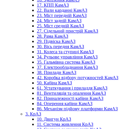
17. КПП КамАЗ
22. Вали карданні КамАЗ
23. Міст передній КамАЗ
24. Міст задній КамАЗ
25. Міст средній КамАЗ
27. Сідельний пристрій КамАЗ
28. Рама КамАЗ
29. Підвіска КамАЗ
30. Вісь передня КамАЗ
31. Колеса та ступиці КамАЗ
34. Рульове управління КамАЗ
35. Гальмівна система КамАЗ
37. Електрообладнання КамАЗ
38. Прилади КамАЗ
42. Коробка відбору потужностей КамАЗ
50. Кабіна КамАЗ
61. Устаткування і приладдя КамАЗ
81. Вентиляція та опалення КамАЗ
82. Приналежності кабіни КамАЗ
84. Оперення кабіни КамАЗ
86. Механізм підйому платформи КамАЗ
3. КрАЗ
10. Двигун КрАЗ
11. Система живлення КрАЗ