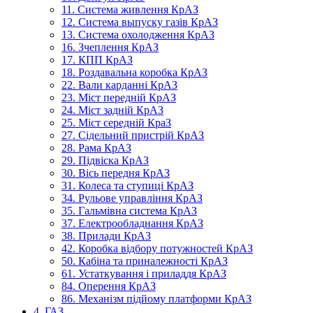
11. Система живлення КрАЗ
12. Система выпуску газів КрАЗ
13. Система охолодження КрАЗ
16. Зчеплення КрАЗ
17. КПП КрАЗ
18. Роздавальна коробка КрАЗ
22. Вали карданні КрАЗ
23. Міст передній КрАЗ
24. Міст задній КрАЗ
25. Міст середній КраЗ
27. Сідельний пристрій КрАЗ
28. Рама КрАЗ
29. Підвіска КрАЗ
30. Вісь передня КрАЗ
31. Колеса та ступиці КрАЗ
34. Рульове управління КрАЗ
35. Гальмівна система КрАЗ
37. Електрообладнання КрАЗ
38. Прилади КрАЗ
42. Коробка відбору потужностей КрАЗ
50. Кабіна та приналежності КрАЗ
61. Устаткування і приладдя КрАЗ
84. Оперення КрАЗ
86. Механізм підйому платформи КрАЗ
4. ГАЗ