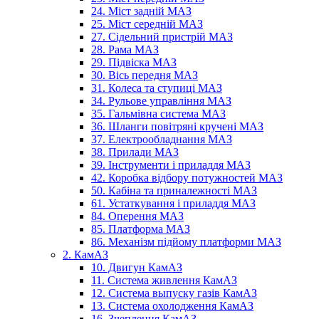
24. Міст задній МАЗ
25. Міст середній МАЗ
27. Сідельний пристрій МАЗ
28. Рама МАЗ
29. Підвіска МАЗ
30. Вісь передня МАЗ
31. Колеса та ступиці МАЗ
34. Рульове управління МАЗ
35. Гальмівна система МАЗ
36. Шланги повітряні кручені МАЗ
37. Електрообладнання МАЗ
38. Прилади МАЗ
39. Інструменти і приладдя МАЗ
42. Коробка відбору потужностей МАЗ
50. Кабіна та приналежності МАЗ
61. Устаткування і приладдя МАЗ
84. Оперення МАЗ
85. Платформа МАЗ
86. Механізм підйому платформи МАЗ
2. КамАЗ
10. Двигун КамАЗ
11. Система живлення КамАЗ
12. Система выпуску газів КамАЗ
13. Система охолодження КамАЗ
16. Зчеплення КамАЗ