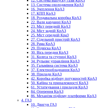
12. Система выпуску газів КрАЗ
13. Система охолодження КрАЗ
16. Зчеплення КрАЗ
17. КПП КрАЗ
18. Роздавальна коробка КрАЗ
22. Вали карданні КрАЗ
23. Міст передній КрАЗ
24. Міст задній КрАЗ
25. Міст середній КраЗ
27. Сідельний пристрій КрАЗ
28. Рама КрАЗ
29. Підвіска КрАЗ
30. Вісь передня КрАЗ
31. Колеса та ступиці КрАЗ
34. Рульове управління КрАЗ
35. Гальмівна система КрАЗ
37. Електрообладнання КрАЗ
38. Прилади КрАЗ
42. Коробка відбору потужностей КрАЗ
50. Кабіна та приналежності КрАЗ
61. Устаткування і приладдя КрАЗ
84. Оперення КрАЗ
86. Механізм підйому платформи КрАЗ
4. ГАЗ
10. Двигун ГАЗ