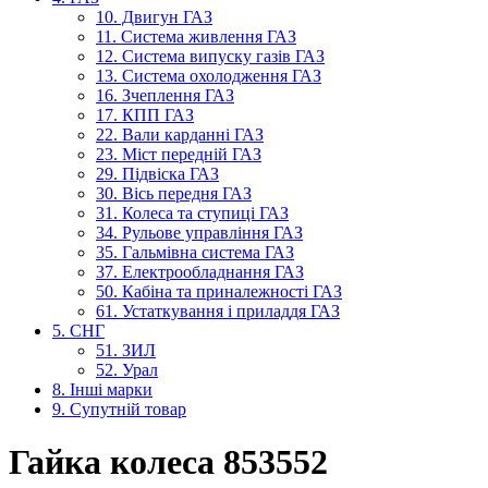
10. Двигун ГАЗ
11. Система живлення ГАЗ
12. Система випуску газів ГАЗ
13. Система охолодження ГАЗ
16. Зчеплення ГАЗ
17. КПП ГАЗ
22. Вали карданні ГАЗ
23. Міст передній ГАЗ
29. Підвіска ГАЗ
30. Вісь передня ГАЗ
31. Колеса та ступиці ГАЗ
34. Рульове управління ГАЗ
35. Гальмівна система ГАЗ
37. Електрообладнання ГАЗ
50. Кабіна та приналежності ГАЗ
61. Устаткування і приладдя ГАЗ
5. СНГ
51. ЗИЛ
52. Урал
8. Інші марки
9. Супутній товар
Гайка колеса 853552