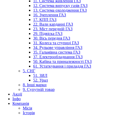
11. Система живлення ГАЗ
12. Система випуску газів ГАЗ
13. Система охолодження ГАЗ
16. Зчеплення ГАЗ
17. КПП ГАЗ
22. Вали карданні ГАЗ
23. Міст передній ГАЗ
29. Підвіска ГАЗ
30. Вісь передня ГАЗ
31. Колеса та ступиці ГАЗ
34. Рульове управління ГАЗ
35. Гальмівна система ГАЗ
37. Електрообладнання ГАЗ
50. Кабіна та приналежності ГАЗ
61. Устаткування і приладдя ГАЗ
5. СНГ
51. ЗИЛ
52. Урал
8. Інші марки
9. Супутній товар
Акції
Інфо
Компанія
Місія
Історія