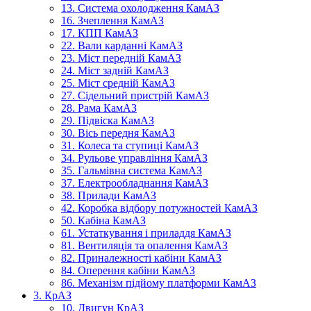
13. Система охолодження КамАЗ
16. Зчеплення КамАЗ
17. КПП КамАЗ
22. Вали карданні КамАЗ
23. Міст передній КамАЗ
24. Міст задній КамАЗ
25. Міст средній КамАЗ
27. Сідельний пристрій КамАЗ
28. Рама КамАЗ
29. Підвіска КамАЗ
30. Вісь передня КамАЗ
31. Колеса та ступиці КамАЗ
34. Рульове управління КамАЗ
35. Гальмівна система КамАЗ
37. Електрообладнання КамАЗ
38. Прилади КамАЗ
42. Коробка відбору потужностей КамАЗ
50. Кабіна КамАЗ
61. Устаткування і приладдя КамАЗ
81. Вентиляція та опалення КамАЗ
82. Приналежності кабіни КамАЗ
84. Оперення кабіни КамАЗ
86. Механізм підйому платформи КамАЗ
3. КрАЗ
10. Двигун КрАЗ