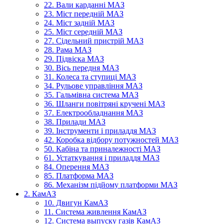
22. Вали карданні МАЗ
23. Міст передній МАЗ
24. Міст задній МАЗ
25. Міст середній МАЗ
27. Сідельний пристрій МАЗ
28. Рама МАЗ
29. Підвіска МАЗ
30. Вісь передня МАЗ
31. Колеса та ступиці МАЗ
34. Рульове управління МАЗ
35. Гальмівна система МАЗ
36. Шланги повітряні кручені МАЗ
37. Електрообладнання МАЗ
38. Прилади МАЗ
39. Інструменти і приладдя МАЗ
42. Коробка відбору потужностей МАЗ
50. Кабіна та приналежності МАЗ
61. Устаткування і приладдя МАЗ
84. Оперення МАЗ
85. Платформа МАЗ
86. Механізм підйому платформи МАЗ
2. КамАЗ
10. Двигун КамАЗ
11. Система живлення КамАЗ
12. Система выпуску газів КамАЗ