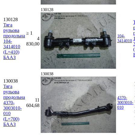
130128
130128
Тяга
рульова
≥ 1
продольна
104-
4
104-
3414010
830,00
3414010
(L=410)
БААЗ
130038
130038
Тяга
рульова
продольна
4370-
11
4370-
3003010-
604,68
010
3003010-
010
(L=700)
БААЗ