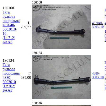
130108
130108
Тяга
рульова
продольна
11
437040-
437040-
259,77
3003010
3003010-
10
(L=712)
БААЗ
130124
130124
Тяга
рульова
продольна
7
4380-
4380-
935,00
3003010
3003010
(L=762)
БААЗ
130146