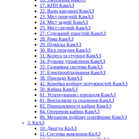
17. КПП КамАЗ
22. Вали карданні КамАЗ
23. Міст передній КамАЗ
24. Міст задній КамАЗ
25. Міст средній КамАЗ
27. Сідельний пристрій КамАЗ
28. Рама КамАЗ
29. Підвіска КамАЗ
30. Вісь передня КамАЗ
31. Колеса та ступиці КамАЗ
34. Рульове управління КамАЗ
35. Гальмівна система КамАЗ
37. Електрообладнання КамАЗ
38. Прилади КамАЗ
42. Коробка відбору потужностей КамАЗ
50. Кабіна КамАЗ
61. Устаткування і приладдя КамАЗ
81. Вентиляція та опалення КамАЗ
82. Приналежності кабіни КамАЗ
84. Оперення кабіни КамАЗ
86. Механізм підйому платформи КамАЗ
3. КрАЗ
10. Двигун КрАЗ
11. Система живлення КрАЗ