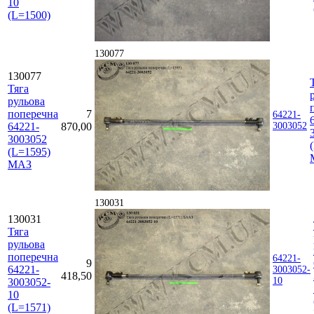
10
(L=1500)
130077
130077
Тяга
рульова
поперечна
7
64221-
64221-
870,00
3003052
3003052
(L=1595)
МАЗ
130031
130031
Тяга
рульова
поперечна
64221-
9
64221-
3003052-
418,50
10
3003052-
10
(L=1571)