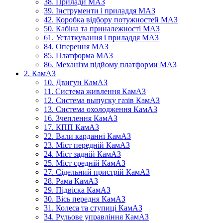
38. Прилади МАЗ
39. Інструменти і приладдя МАЗ
42. Коробка відбору потужностей МАЗ
50. Кабіна та приналежності МАЗ
61. Устаткування і приладдя МАЗ
84. Оперення МАЗ
85. Платформа МАЗ
86. Механізм підйому платформи МАЗ
2. КамАЗ
10. Двигун КамАЗ
11. Система живлення КамАЗ
12. Система выпуску газів КамАЗ
13. Система охолодження КамАЗ
16. Зчеплення КамАЗ
17. КПП КамАЗ
22. Вали карданні КамАЗ
23. Міст передній КамАЗ
24. Міст задній КамАЗ
25. Міст средній КамАЗ
27. Сідельний пристрій КамАЗ
28. Рама КамАЗ
29. Підвіска КамАЗ
30. Вісь передня КамАЗ
31. Колеса та ступиці КамАЗ
34. Рульове управління КамАЗ