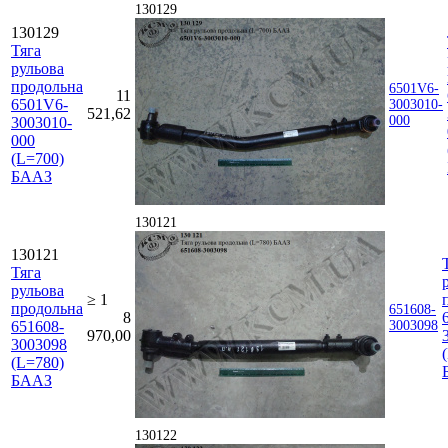
130129
130129
Тяга
рульова
продольна
6501V6-
11
6501V6-
3003010-
521,62
000
3003010-
000
(L=700)
БААЗ
130121
130121
Тяга
рульова
≥ 1
продольна
651608-
8
651608-
3003098
970,00
3003098
(L=780)
БААЗ
130122