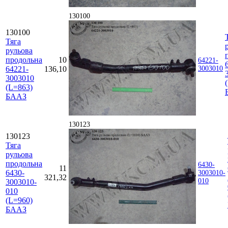
130100
130100
Тяга
рульова
продольна
10
64221-
64221-
136,10
3003010
3003010
(L=863)
БААЗ
130123
130123
Тяга
рульова
продольна
6430-
11
6430-
3003010-
321,32
010
3003010-
010
(L=960)
БААЗ