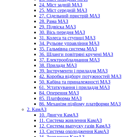
24. Міст задній МАЗ
25. Міст середній МАЗ
27. Сідельний пристрій МАЗ
28. Рама МАЗ
29. Підвіска МАЗ
30. Вісь передня МАЗ
31. Колеса та ступиці МАЗ
34. Рульове управління МАЗ
35. Гальмівна система МАЗ
36. Шланги повітряні кручені МАЗ
37. Електрообладнання МАЗ
38. Прилади МАЗ
39. Інструменти і приладдя МАЗ
42. Коробка відбору потужностей МАЗ
50. Кабіна та приналежності МАЗ
61. Устаткування і приладдя МАЗ
84. Оперення МАЗ
85. Платформа МАЗ
86. Механізм підйому платформи МАЗ
2. КамАЗ
10. Двигун КамАЗ
11. Система живлення КамАЗ
12. Система выпуску газів КамАЗ
13. Система охолодження КамАЗ
16. Зчеплення КамАЗ