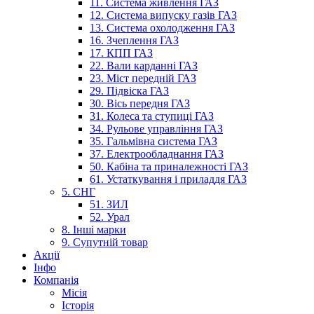
11. Система живлення ГАЗ
12. Система випуску газів ГАЗ
13. Система охолодження ГАЗ
16. Зчеплення ГАЗ
17. КПП ГАЗ
22. Вали карданні ГАЗ
23. Міст передній ГАЗ
29. Підвіска ГАЗ
30. Вісь передня ГАЗ
31. Колеса та ступиці ГАЗ
34. Рульове управління ГАЗ
35. Гальмівна система ГАЗ
37. Електрообладнання ГАЗ
50. Кабіна та приналежності ГАЗ
61. Устаткування і приладдя ГАЗ
5. СНГ
51. ЗИЛ
52. Урал
8. Інші марки
9. Супутній товар
Акції
Інфо
Компанія
Місія
Історія