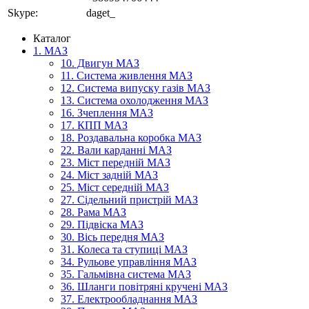
Skype:
daget_
Каталог
1. МАЗ
10. Двигун МАЗ
11. Система живлення МАЗ
12. Система випуску газів МАЗ
13. Система охолодження МАЗ
16. Зчеплення МАЗ
17. КПП МАЗ
18. Роздавальна коробка МАЗ
22. Вали карданні МАЗ
23. Міст передній МАЗ
24. Міст задній МАЗ
25. Міст середній МАЗ
27. Сідельний пристрій МАЗ
28. Рама МАЗ
29. Підвіска МАЗ
30. Вісь передня МАЗ
31. Колеса та ступиці МАЗ
34. Рульове управління МАЗ
35. Гальмівна система МАЗ
36. Шланги повітряні кручені МАЗ
37. Електрообладнання МАЗ