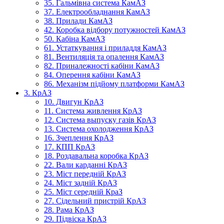
35. Гальмівна система КамАЗ
37. Електрообладнання КамАЗ
38. Прилади КамАЗ
42. Коробка відбору потужностей КамАЗ
50. Кабіна КамАЗ
61. Устаткування і приладдя КамАЗ
81. Вентиляція та опалення КамАЗ
82. Приналежності кабіни КамАЗ
84. Оперення кабіни КамАЗ
86. Механізм підйому платформи КамАЗ
3. КрАЗ
10. Двигун КрАЗ
11. Система живлення КрАЗ
12. Система выпуску газів КрАЗ
13. Система охолодження КрАЗ
16. Зчеплення КрАЗ
17. КПП КрАЗ
18. Роздавальна коробка КрАЗ
22. Вали карданні КрАЗ
23. Міст передній КрАЗ
24. Міст задній КрАЗ
25. Міст середній КраЗ
27. Сідельний пристрій КрАЗ
28. Рама КрАЗ
29. Підвіска КрАЗ