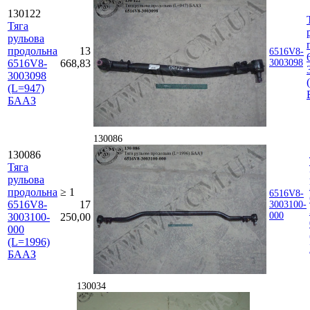
130122
Тяга
рульова
продольна
13
6516V8-
6516V8-
668,83
3003098
3003098
(L=947)
БААЗ
130086
130086
Тяга
рульова
продольна
≥ 1
6516V8-
6516V8-
17
3003100-
000
3003100-
250,00
000
(L=1996)
БААЗ
130034