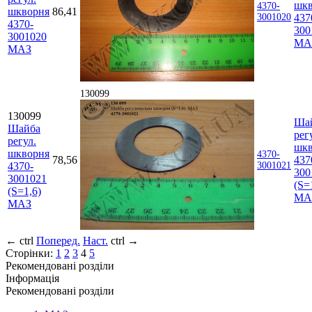
шкв
4370-
шкворня
86,41
3001020
437
4370-
300
3001020
МА
МАЗ
130099
130099
Ша
Шайба
рег
регул.
шкв
шкворня
4370-
78,56
437
4370-
3001021
300
3001021
(S=
(S=1,6)
МА
МАЗ
←
ctrl
Поперед.
Наст.
ctrl
→
Сторінки:
1
2
3
4
5
Рекомендовані розділи
Інформація
Рекомендовані розділи