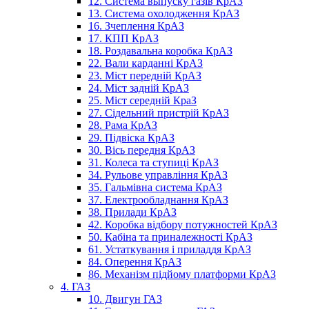
12. Система выпуску газів КрАЗ
13. Система охолодження КрАЗ
16. Зчеплення КрАЗ
17. КПП КрАЗ
18. Роздавальна коробка КрАЗ
22. Вали карданні КрАЗ
23. Міст передній КрАЗ
24. Міст задній КрАЗ
25. Міст середній КраЗ
27. Сідельний пристрій КрАЗ
28. Рама КрАЗ
29. Підвіска КрАЗ
30. Вісь передня КрАЗ
31. Колеса та ступиці КрАЗ
34. Рульове управління КрАЗ
35. Гальмівна система КрАЗ
37. Електрообладнання КрАЗ
38. Прилади КрАЗ
42. Коробка відбору потужностей КрАЗ
50. Кабіна та приналежності КрАЗ
61. Устаткування і приладдя КрАЗ
84. Оперення КрАЗ
86. Механізм підйому платформи КрАЗ
4. ГАЗ
10. Двигун ГАЗ