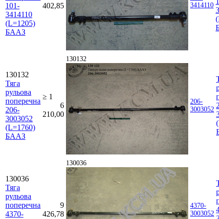
101-
402,85
3414110
3414110
(L=1205)
БААЗ
130132
130132
Тяга
рульова
≥ 1
поперечна
206-
6
206-
3003052
210,00
3003052
(L=1760)
БААЗ
130036
130036
Тяга
рульова
поперечна
9
4370-
4370-
426,78
3003052