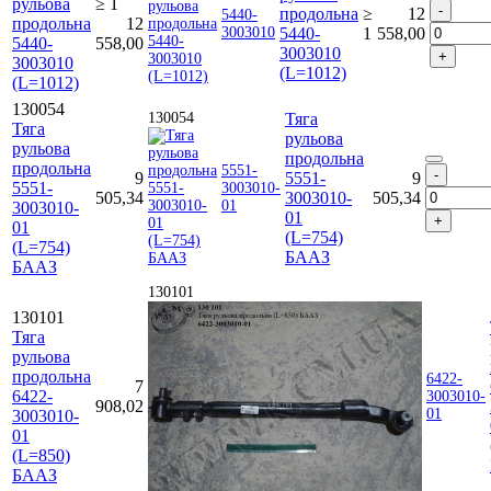
рульова
≥ 1
продольна
≥
12
5440-
продольна
12
3003010
5440-
1
558,00
5440-
558,00
3003010
3003010
(L=1012)
(L=1012)
130054
130054
Тяга
Тяга
рульова
рульова
продольна
продольна
5551-
9
5551-
9
5551-
3003010-
505,34
3003010-
505,34
01
3003010-
01
01
(L=754)
(L=754)
БААЗ
БААЗ
130101
130101
Тяга
рульова
продольна
6422-
7
6422-
3003010-
908,02
01
3003010-
01
(L=850)
БААЗ