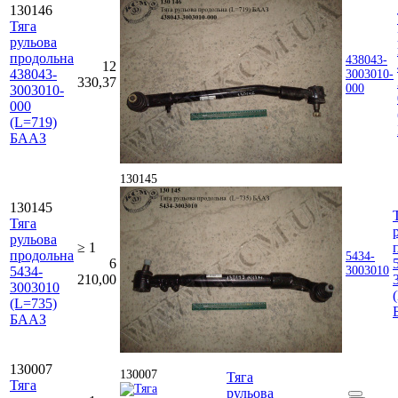
130146
Тяга
рульова
продольна
438043-
12
438043-
3003010-
330,37
000
3003010-
000
(L=719)
БААЗ
130145
130145
Тяга
рульова
≥ 1
продольна
5434-
6
5434-
3003010
210,00
3003010
(L=735)
БААЗ
130007
130007
Тяга
Тяга
рульова