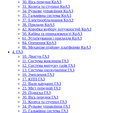
30. Вісь передня КрАЗ
31. Колеса та ступиці КрАЗ
34. Рульове управління КрАЗ
35. Гальмівна система КрАЗ
37. Електрообладнання КрАЗ
38. Прилади КрАЗ
42. Коробка відбору потужностей КрАЗ
50. Кабіна та приналежності КрАЗ
61. Устаткування і приладдя КрАЗ
84. Оперення КрАЗ
86. Механізм підйому платформи КрАЗ
4. ГАЗ
10. Двигун ГАЗ
11. Система живлення ГАЗ
12. Система випуску газів ГАЗ
13. Система охолодження ГАЗ
16. Зчеплення ГАЗ
17. КПП ГАЗ
22. Вали карданні ГАЗ
23. Міст передній ГАЗ
29. Підвіска ГАЗ
30. Вісь передня ГАЗ
31. Колеса та ступиці ГАЗ
34. Рульове управління ГАЗ
35. Гальмівна система ГАЗ