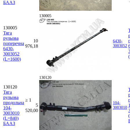
БААЗ
130005
130005
Тяга
рульова
10
6430-
поперечна
976,18
3003052
6430-
3003052
(L=1600)
130120
130120
Тяга
рульова
≥ 1
продольна
104-
5
104-
3003010
520,00
3003010
(L=840)
БААЗ