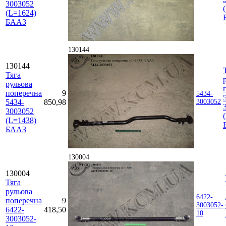
3003052
(L=1624)
БААЗ
130144
130144
Тяга
рульова
поперечна
9
5434-
5434-
850,98
3003052
3003052
(L=1438)
БААЗ
130004
130004
Тяга
рульова
6422-
поперечна
9
3003052-
6422-
418,50
10
3003052-