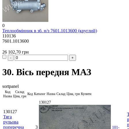
0
Теплообмінник в зб. н/з 7601.1013600 (круглий)
110136
7601.1013600
26 102,70 грн
30. Вісь передня МАЗ
sortpanel
Код
Склад
Код
Каталог
Назва
Склад
Ціна, грн
Купити
Назва
Ціна, грн
130127
130127
Тяга
рульова
поперечна
3
101-