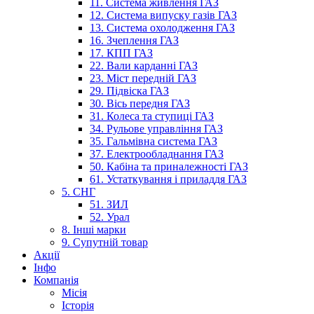
11. Система живлення ГАЗ
12. Система випуску газів ГАЗ
13. Система охолодження ГАЗ
16. Зчеплення ГАЗ
17. КПП ГАЗ
22. Вали карданні ГАЗ
23. Міст передній ГАЗ
29. Підвіска ГАЗ
30. Вісь передня ГАЗ
31. Колеса та ступиці ГАЗ
34. Рульове управління ГАЗ
35. Гальмівна система ГАЗ
37. Електрообладнання ГАЗ
50. Кабіна та приналежності ГАЗ
61. Устаткування і приладдя ГАЗ
5. СНГ
51. ЗИЛ
52. Урал
8. Інші марки
9. Супутній товар
Акції
Інфо
Компанія
Місія
Історія