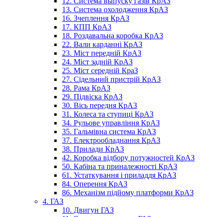
12. Система выпуску газів КрАЗ
13. Система охолодження КрАЗ
16. Зчеплення КрАЗ
17. КПП КрАЗ
18. Роздавальна коробка КрАЗ
22. Вали карданні КрАЗ
23. Міст передній КрАЗ
24. Міст задній КрАЗ
25. Міст середній КраЗ
27. Сідельний пристрій КрАЗ
28. Рама КрАЗ
29. Підвіска КрАЗ
30. Вісь передня КрАЗ
31. Колеса та ступиці КрАЗ
34. Рульове управління КрАЗ
35. Гальмівна система КрАЗ
37. Електрообладнання КрАЗ
38. Прилади КрАЗ
42. Коробка відбору потужностей КрАЗ
50. Кабіна та приналежності КрАЗ
61. Устаткування і приладдя КрАЗ
84. Оперення КрАЗ
86. Механізм підйому платформи КрАЗ
4. ГАЗ
10. Двигун ГАЗ