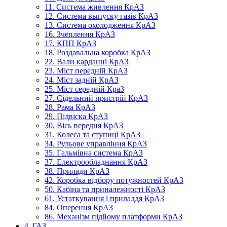
11. Система живлення КрАЗ
12. Система выпуску газів КрАЗ
13. Система охолодження КрАЗ
16. Зчеплення КрАЗ
17. КПП КрАЗ
18. Роздавальна коробка КрАЗ
22. Вали карданні КрАЗ
23. Міст передній КрАЗ
24. Міст задній КрАЗ
25. Міст середній КраЗ
27. Сідельний пристрій КрАЗ
28. Рама КрАЗ
29. Підвіска КрАЗ
30. Вісь передня КрАЗ
31. Колеса та ступиці КрАЗ
34. Рульове управління КрАЗ
35. Гальмівна система КрАЗ
37. Електрообладнання КрАЗ
38. Прилади КрАЗ
42. Коробка відбору потужностей КрАЗ
50. Кабіна та приналежності КрАЗ
61. Устаткування і приладдя КрАЗ
84. Оперення КрАЗ
86. Механізм підйому платформи КрАЗ
4. ГАЗ