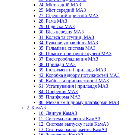
24. Міст задній МАЗ
25. Міст середній МАЗ
27. Сідельний пристрій МАЗ
28. Рама МАЗ
29. Підвіска МАЗ
30. Вісь передня МАЗ
31. Колеса та ступиці МАЗ
34. Рульове управління МАЗ
35. Гальмівна система МАЗ
36. Шланги повітряні кручені МАЗ
37. Електрообладнання МАЗ
38. Прилади МАЗ
39. Інструменти і приладдя МАЗ
42. Коробка відбору потужностей МАЗ
50. Кабіна та приналежності МАЗ
61. Устаткування і приладдя МАЗ
84. Оперення МАЗ
85. Платформа МАЗ
86. Механізм підйому платформи МАЗ
2. КамАЗ
10. Двигун КамАЗ
11. Система живлення КамАЗ
12. Система выпуску газів КамАЗ
13. Система охолодження КамАЗ
16. Зчеплення КамАЗ