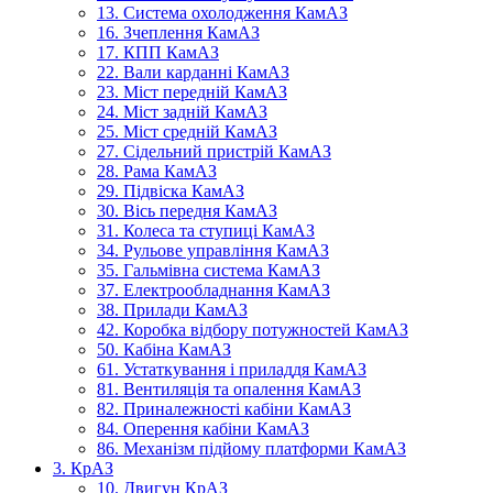
13. Система охолодження КамАЗ
16. Зчеплення КамАЗ
17. КПП КамАЗ
22. Вали карданні КамАЗ
23. Міст передній КамАЗ
24. Міст задній КамАЗ
25. Міст средній КамАЗ
27. Сідельний пристрій КамАЗ
28. Рама КамАЗ
29. Підвіска КамАЗ
30. Вісь передня КамАЗ
31. Колеса та ступиці КамАЗ
34. Рульове управління КамАЗ
35. Гальмівна система КамАЗ
37. Електрообладнання КамАЗ
38. Прилади КамАЗ
42. Коробка відбору потужностей КамАЗ
50. Кабіна КамАЗ
61. Устаткування і приладдя КамАЗ
81. Вентиляція та опалення КамАЗ
82. Приналежності кабіни КамАЗ
84. Оперення кабіни КамАЗ
86. Механізм підйому платформи КамАЗ
3. КрАЗ
10. Двигун КрАЗ