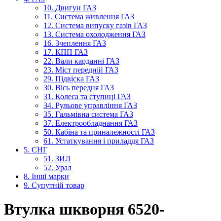
10. Двигун ГАЗ
11. Система живлення ГАЗ
12. Система випуску газів ГАЗ
13. Система охолодження ГАЗ
16. Зчеплення ГАЗ
17. КПП ГАЗ
22. Вали карданні ГАЗ
23. Міст передній ГАЗ
29. Підвіска ГАЗ
30. Вісь передня ГАЗ
31. Колеса та ступиці ГАЗ
34. Рульове управління ГАЗ
35. Гальмівна система ГАЗ
37. Електрообладнання ГАЗ
50. Кабіна та приналежності ГАЗ
61. Устаткування і приладдя ГАЗ
5. СНГ
51. ЗИЛ
52. Урал
8. Інші марки
9. Супутній товар
Втулка шкворня 6520-