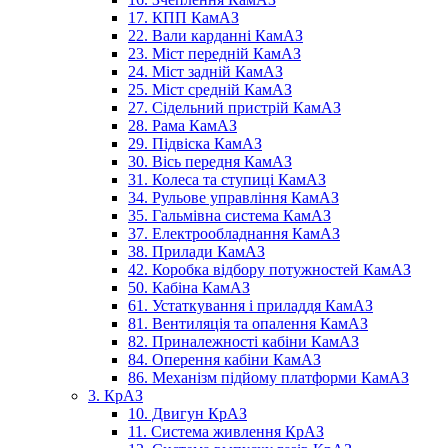
17. КПП КамАЗ
22. Вали карданні КамАЗ
23. Міст передній КамАЗ
24. Міст задній КамАЗ
25. Міст средній КамАЗ
27. Сідельний пристрій КамАЗ
28. Рама КамАЗ
29. Підвіска КамАЗ
30. Вісь передня КамАЗ
31. Колеса та ступиці КамАЗ
34. Рульове управління КамАЗ
35. Гальмівна система КамАЗ
37. Електрообладнання КамАЗ
38. Прилади КамАЗ
42. Коробка відбору потужностей КамАЗ
50. Кабіна КамАЗ
61. Устаткування і приладдя КамАЗ
81. Вентиляція та опалення КамАЗ
82. Приналежності кабіни КамАЗ
84. Оперення кабіни КамАЗ
86. Механізм підйому платформи КамАЗ
3. КрАЗ
10. Двигун КрАЗ
11. Система живлення КрАЗ