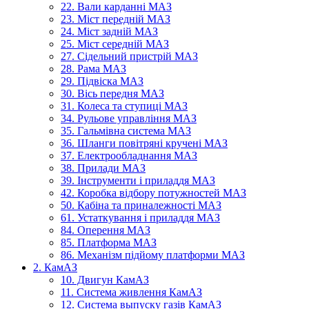
22. Вали карданні МАЗ
23. Міст передній МАЗ
24. Міст задній МАЗ
25. Міст середній МАЗ
27. Сідельний пристрій МАЗ
28. Рама МАЗ
29. Підвіска МАЗ
30. Вісь передня МАЗ
31. Колеса та ступиці МАЗ
34. Рульове управління МАЗ
35. Гальмівна система МАЗ
36. Шланги повітряні кручені МАЗ
37. Електрообладнання МАЗ
38. Прилади МАЗ
39. Інструменти і приладдя МАЗ
42. Коробка відбору потужностей МАЗ
50. Кабіна та приналежності МАЗ
61. Устаткування і приладдя МАЗ
84. Оперення МАЗ
85. Платформа МАЗ
86. Механізм підйому платформи МАЗ
2. КамАЗ
10. Двигун КамАЗ
11. Система живлення КамАЗ
12. Система выпуску газів КамАЗ