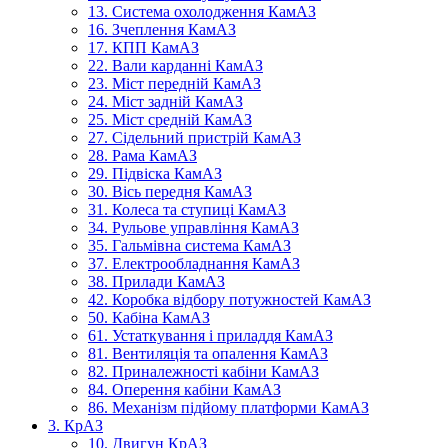
13. Система охолодження КамАЗ
16. Зчеплення КамАЗ
17. КПП КамАЗ
22. Вали карданні КамАЗ
23. Міст передній КамАЗ
24. Міст задній КамАЗ
25. Міст средній КамАЗ
27. Сідельний пристрій КамАЗ
28. Рама КамАЗ
29. Підвіска КамАЗ
30. Вісь передня КамАЗ
31. Колеса та ступиці КамАЗ
34. Рульове управління КамАЗ
35. Гальмівна система КамАЗ
37. Електрообладнання КамАЗ
38. Прилади КамАЗ
42. Коробка відбору потужностей КамАЗ
50. Кабіна КамАЗ
61. Устаткування і приладдя КамАЗ
81. Вентиляція та опалення КамАЗ
82. Приналежності кабіни КамАЗ
84. Оперення кабіни КамАЗ
86. Механізм підйому платформи КамАЗ
3. КрАЗ
10. Двигун КрАЗ