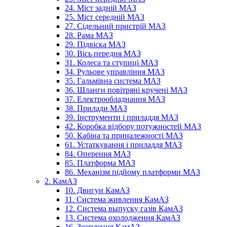
24. Міст задній МАЗ
25. Міст середній МАЗ
27. Сідельний пристрій МАЗ
28. Рама МАЗ
29. Підвіска МАЗ
30. Вісь передня МАЗ
31. Колеса та ступиці МАЗ
34. Рульове управління МАЗ
35. Гальмівна система МАЗ
36. Шланги повітряні кручені МАЗ
37. Електрообладнання МАЗ
38. Прилади МАЗ
39. Інструменти і приладдя МАЗ
42. Коробка відбору потужностей МАЗ
50. Кабіна та приналежності МАЗ
61. Устаткування і приладдя МАЗ
84. Оперення МАЗ
85. Платформа МАЗ
86. Механізм підйому платформи МАЗ
2. КамАЗ
10. Двигун КамАЗ
11. Система живлення КамАЗ
12. Система выпуску газів КамАЗ
13. Система охолодження КамАЗ
16. Зчеплення КамАЗ