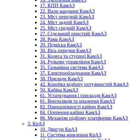
17. КПП КамАЗ
22. Вали карданні КамАЗ
23. Міст передній КамАЗ
24. Міст задній КамАЗ
25. Міст средній КамАЗ
27. Сідельний пристрій КамАЗ
28. Рама КамАЗ
29. Підвіска КамАЗ
30. Вісь передня КамАЗ
31. Колеса та ступиці КамАЗ
34. Рульове управління КамАЗ
35. Гальмівна система КамАЗ
37. Електрообладнання КамАЗ
38. Прилади КамАЗ
42. Коробка відбору потужностей КамАЗ
50. Кабіна КамАЗ
61. Устаткування і приладдя КамАЗ
81. Вентиляція та опалення КамАЗ
82. Приналежності кабіни КамАЗ
84. Оперення кабіни КамАЗ
86. Механізм підйому платформи КамАЗ
3. КрАЗ
10. Двигун КрАЗ
11. Система живлення КрАЗ