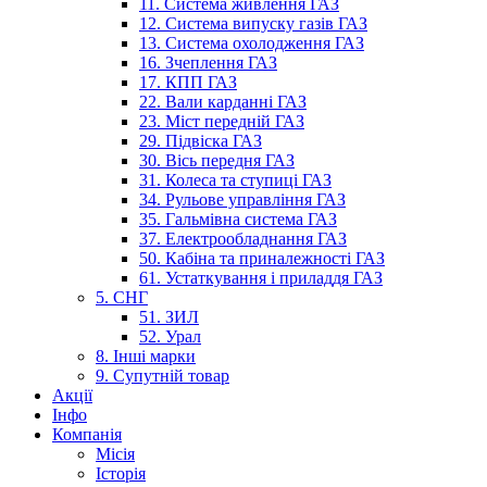
11. Система живлення ГАЗ
12. Система випуску газів ГАЗ
13. Система охолодження ГАЗ
16. Зчеплення ГАЗ
17. КПП ГАЗ
22. Вали карданні ГАЗ
23. Міст передній ГАЗ
29. Підвіска ГАЗ
30. Вісь передня ГАЗ
31. Колеса та ступиці ГАЗ
34. Рульове управління ГАЗ
35. Гальмівна система ГАЗ
37. Електрообладнання ГАЗ
50. Кабіна та приналежності ГАЗ
61. Устаткування і приладдя ГАЗ
5. СНГ
51. ЗИЛ
52. Урал
8. Інші марки
9. Супутній товар
Акції
Інфо
Компанія
Місія
Історія