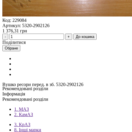
Код: 229084
Артикул: 5320-2902126
1 376,31 грн
До кошика
Поділитися
Обране
Вушко ресори перед. в зб. 5320-2902126
Рекомендовані розділи
Інформація
Рекомендовані розділи
1. МАЗ
2. КамАЗ
3. КрАЗ
8. Інші марки