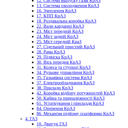
12. Система выпуску газів КрАЗ
13. Система охолодження КрАЗ
16. Зчеплення КрАЗ
17. КПП КрАЗ
18. Роздавальна коробка КрАЗ
22. Вали карданні КрАЗ
23. Міст передній КрАЗ
24. Міст задній КрАЗ
25. Міст середній КраЗ
27. Сідельний пристрій КрАЗ
28. Рама КрАЗ
29. Підвіска КрАЗ
30. Вісь передня КрАЗ
31. Колеса та ступиці КрАЗ
34. Рульове управління КрАЗ
35. Гальмівна система КрАЗ
37. Електрообладнання КрАЗ
38. Прилади КрАЗ
42. Коробка відбору потужностей КрАЗ
50. Кабіна та приналежності КрАЗ
61. Устаткування і приладдя КрАЗ
84. Оперення КрАЗ
86. Механізм підйому платформи КрАЗ
4. ГАЗ
10. Двигун ГАЗ