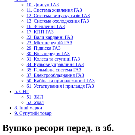
10. Двигун ГАЗ
11. Система живлення ГАЗ
12. Система випуску газів ГАЗ
13. Система охолодження ГАЗ
16. Зчеплення ГАЗ
17. КПП ГАЗ
22. Вали карданні ГАЗ
23. Міст передній ГАЗ
29. Підвіска ГАЗ
30. Вісь передня ГАЗ
31. Колеса та ступиці ГАЗ
34. Рульове управління ГАЗ
35. Гальмівна система ГАЗ
37. Електрообладнання ГАЗ
50. Кабіна та приналежності ГАЗ
61. Устаткування і приладдя ГАЗ
5. СНГ
51. ЗИЛ
52. Урал
8. Інші марки
9. Супутній товар
Вушко ресори перед. в зб.