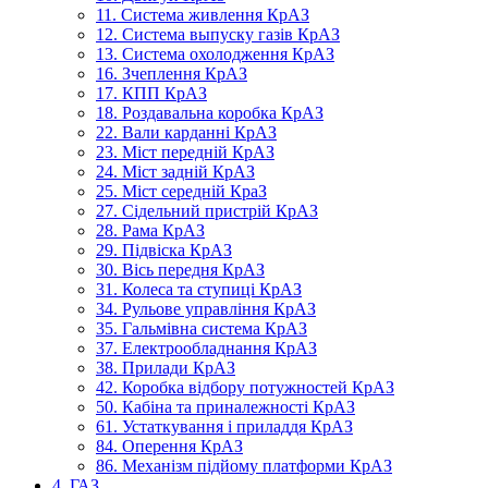
11. Система живлення КрАЗ
12. Система выпуску газів КрАЗ
13. Система охолодження КрАЗ
16. Зчеплення КрАЗ
17. КПП КрАЗ
18. Роздавальна коробка КрАЗ
22. Вали карданні КрАЗ
23. Міст передній КрАЗ
24. Міст задній КрАЗ
25. Міст середній КраЗ
27. Сідельний пристрій КрАЗ
28. Рама КрАЗ
29. Підвіска КрАЗ
30. Вісь передня КрАЗ
31. Колеса та ступиці КрАЗ
34. Рульове управління КрАЗ
35. Гальмівна система КрАЗ
37. Електрообладнання КрАЗ
38. Прилади КрАЗ
42. Коробка відбору потужностей КрАЗ
50. Кабіна та приналежності КрАЗ
61. Устаткування і приладдя КрАЗ
84. Оперення КрАЗ
86. Механізм підйому платформи КрАЗ
4. ГАЗ