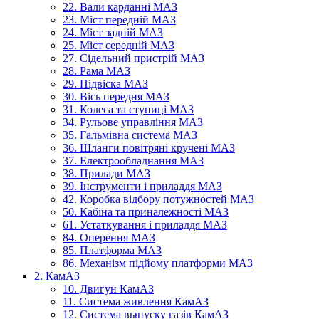
22. Вали карданні МАЗ
23. Міст передній МАЗ
24. Міст задній МАЗ
25. Міст середній МАЗ
27. Сідельний пристрій МАЗ
28. Рама МАЗ
29. Підвіска МАЗ
30. Вісь передня МАЗ
31. Колеса та ступиці МАЗ
34. Рульове управління МАЗ
35. Гальмівна система МАЗ
36. Шланги повітряні кручені МАЗ
37. Електрообладнання МАЗ
38. Прилади МАЗ
39. Інструменти і приладдя МАЗ
42. Коробка відбору потужностей МАЗ
50. Кабіна та приналежності МАЗ
61. Устаткування і приладдя МАЗ
84. Оперення МАЗ
85. Платформа МАЗ
86. Механізм підйому платформи МАЗ
2. КамАЗ
10. Двигун КамАЗ
11. Система живлення КамАЗ
12. Система выпуску газів КамАЗ