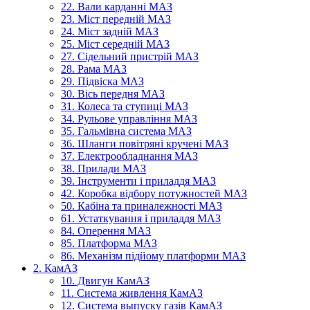
22. Вали карданні МАЗ
23. Міст передній МАЗ
24. Міст задній МАЗ
25. Міст середній МАЗ
27. Сідельний пристрій МАЗ
28. Рама МАЗ
29. Підвіска МАЗ
30. Вісь передня МАЗ
31. Колеса та ступиці МАЗ
34. Рульове управління МАЗ
35. Гальмівна система МАЗ
36. Шланги повітряні кручені МАЗ
37. Електрообладнання МАЗ
38. Прилади МАЗ
39. Інструменти і приладдя МАЗ
42. Коробка відбору потужностей МАЗ
50. Кабіна та приналежності МАЗ
61. Устаткування і приладдя МАЗ
84. Оперення МАЗ
85. Платформа МАЗ
86. Механізм підйому платформи МАЗ
2. КамАЗ
10. Двигун КамАЗ
11. Система живлення КамАЗ
12. Система выпуску газів КамАЗ