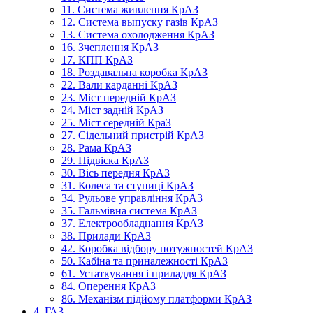
11. Система живлення КрАЗ
12. Система выпуску газів КрАЗ
13. Система охолодження КрАЗ
16. Зчеплення КрАЗ
17. КПП КрАЗ
18. Роздавальна коробка КрАЗ
22. Вали карданні КрАЗ
23. Міст передній КрАЗ
24. Міст задній КрАЗ
25. Міст середній КраЗ
27. Сідельний пристрій КрАЗ
28. Рама КрАЗ
29. Підвіска КрАЗ
30. Вісь передня КрАЗ
31. Колеса та ступиці КрАЗ
34. Рульове управління КрАЗ
35. Гальмівна система КрАЗ
37. Електрообладнання КрАЗ
38. Прилади КрАЗ
42. Коробка відбору потужностей КрАЗ
50. Кабіна та приналежності КрАЗ
61. Устаткування і приладдя КрАЗ
84. Оперення КрАЗ
86. Механізм підйому платформи КрАЗ
4. ГАЗ