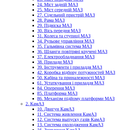
24. Міст задній МАЗ
25. Міст середній МАЗ
27. Сідельний пристрій МАЗ
28. Рама МАЗ
29. Підвіска МАЗ
30. Вісь передня МАЗ
31. Колеса та ступиці МАЗ
34. Рульове управління МАЗ
35. Гальмівна система МАЗ
36. Шланги повітряні кручені МАЗ
37. Електрообладнання МАЗ
38. Прилади МАЗ
39. Інструменти і приладдя МАЗ
42. Коробка відбору потужностей МАЗ
50. Кабіна та приналежності МАЗ
61. Устаткування і приладдя МАЗ
84. Оперення МАЗ
85. Платформа МАЗ
86. Механізм підйому платформи МАЗ
2. КамАЗ
10. Двигун КамАЗ
11. Система живлення КамАЗ
12. Система выпуску газів КамАЗ
13. Система охолодження КамАЗ
16. Зчеплення КамАЗ