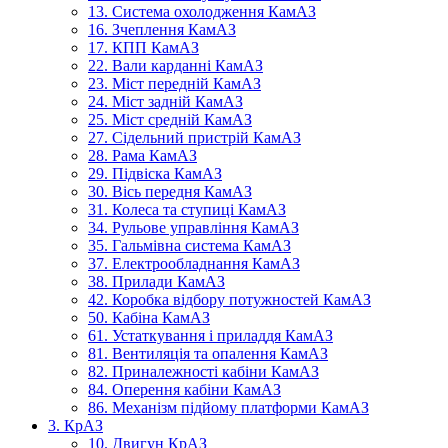
13. Система охолодження КамАЗ
16. Зчеплення КамАЗ
17. КПП КамАЗ
22. Вали карданні КамАЗ
23. Міст передній КамАЗ
24. Міст задній КамАЗ
25. Міст средній КамАЗ
27. Сідельний пристрій КамАЗ
28. Рама КамАЗ
29. Підвіска КамАЗ
30. Вісь передня КамАЗ
31. Колеса та ступиці КамАЗ
34. Рульове управління КамАЗ
35. Гальмівна система КамАЗ
37. Електрообладнання КамАЗ
38. Прилади КамАЗ
42. Коробка відбору потужностей КамАЗ
50. Кабіна КамАЗ
61. Устаткування і приладдя КамАЗ
81. Вентиляція та опалення КамАЗ
82. Приналежності кабіни КамАЗ
84. Оперення кабіни КамАЗ
86. Механізм підйому платформи КамАЗ
3. КрАЗ
10. Двигун КрАЗ