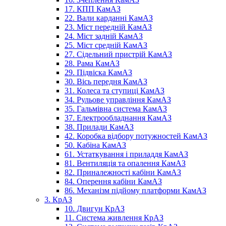
17. КПП КамАЗ
22. Вали карданні КамАЗ
23. Міст передній КамАЗ
24. Міст задній КамАЗ
25. Міст средній КамАЗ
27. Сідельний пристрій КамАЗ
28. Рама КамАЗ
29. Підвіска КамАЗ
30. Вісь передня КамАЗ
31. Колеса та ступиці КамАЗ
34. Рульове управління КамАЗ
35. Гальмівна система КамАЗ
37. Електрообладнання КамАЗ
38. Прилади КамАЗ
42. Коробка відбору потужностей КамАЗ
50. Кабіна КамАЗ
61. Устаткування і приладдя КамАЗ
81. Вентиляція та опалення КамАЗ
82. Приналежності кабіни КамАЗ
84. Оперення кабіни КамАЗ
86. Механізм підйому платформи КамАЗ
3. КрАЗ
10. Двигун КрАЗ
11. Система живлення КрАЗ