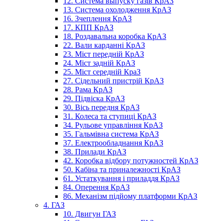
12. Система выпуску газів КрАЗ
13. Система охолодження КрАЗ
16. Зчеплення КрАЗ
17. КПП КрАЗ
18. Роздавальна коробка КрАЗ
22. Вали карданні КрАЗ
23. Міст передній КрАЗ
24. Міст задній КрАЗ
25. Міст середній КраЗ
27. Сідельний пристрій КрАЗ
28. Рама КрАЗ
29. Підвіска КрАЗ
30. Вісь передня КрАЗ
31. Колеса та ступиці КрАЗ
34. Рульове управління КрАЗ
35. Гальмівна система КрАЗ
37. Електрообладнання КрАЗ
38. Прилади КрАЗ
42. Коробка відбору потужностей КрАЗ
50. Кабіна та приналежності КрАЗ
61. Устаткування і приладдя КрАЗ
84. Оперення КрАЗ
86. Механізм підйому платформи КрАЗ
4. ГАЗ
10. Двигун ГАЗ