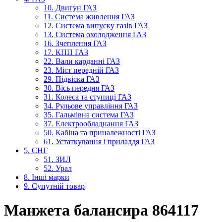
10. Двигун ГАЗ
11. Система живлення ГАЗ
12. Система випуску газів ГАЗ
13. Система охолодження ГАЗ
16. Зчеплення ГАЗ
17. КПП ГАЗ
22. Вали карданні ГАЗ
23. Міст передній ГАЗ
29. Підвіска ГАЗ
30. Вісь передня ГАЗ
31. Колеса та ступиці ГАЗ
34. Рульове управління ГАЗ
35. Гальмівна система ГАЗ
37. Електрообладнання ГАЗ
50. Кабіна та приналежності ГАЗ
61. Устаткування і приладдя ГАЗ
5. СНГ
51. ЗИЛ
52. Урал
8. Інші марки
9. Супутній товар
Манжета балансира 864117