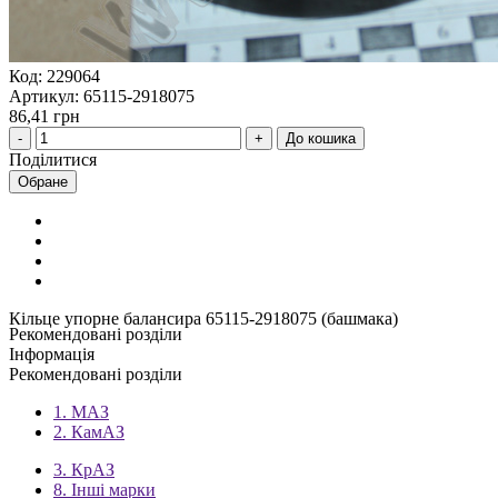
Код: 229064
Артикул: 65115-2918075
86,41 грн
До кошика
Поділитися
Обране
Кільце упорне балансира 65115-2918075 (башмака)
Рекомендовані розділи
Інформація
Рекомендовані розділи
1. МАЗ
2. КамАЗ
3. КрАЗ
8. Інші марки