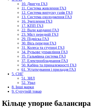
10. Двигун ГАЗ
11. Система живлення ГАЗ
12. Система випуску газів ГАЗ
13. Система охолодження ГАЗ
16. Зчеплення ГАЗ
17. КПП ГАЗ
22. Вали карданні ГАЗ
23. Міст передній ГАЗ
29. Підвіска ГАЗ
30. Вісь передня ГАЗ
31. Колеса та ступиці ГАЗ
34. Рульове управління ГАЗ
35. Гальмівна система ГАЗ
37. Електрообладнання ГАЗ
50. Кабіна та приналежності ГАЗ
61. Устаткування і приладдя ГАЗ
5. СНГ
51. ЗИЛ
52. Урал
8. Інші марки
9. Супутній товар
Кільце упорне балансира