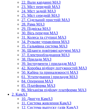
22. Вали карданні МАЗ
23. Міст передній МАЗ
24. Міст задній МАЗ
25. Міст середній МАЗ
27. Сідельний пристрій МАЗ
28. Рама МАЗ
29. Підвіска МАЗ
30. Вісь передня МАЗ
31. Колеса та ступиці МАЗ
34. Рульове управління МАЗ
35. Гальмівна система МАЗ
36. Шланги повітряні кручені МАЗ
37. Електрообладнання МАЗ
38. Прилади МАЗ
39. Інструменти і приладдя МАЗ
42. Коробка відбору потужностей МАЗ
50. Кабіна та приналежності МАЗ
61. Устаткування і приладдя МАЗ
84. Оперення МАЗ
85. Платформа МАЗ
86. Механізм підйому платформи МАЗ
2. КамАЗ
10. Двигун КамАЗ
11. Система живлення КамАЗ
12. Система выпуску газів КамАЗ