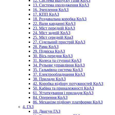
12. Система выпуску газів КрАЗ
13. Система охолодження КрАЗ
16. Зчеплення КрАЗ
17. КПП КрАЗ
18. Роздавальна коробка КрАЗ
22. Вали карданні КрАЗ
23. Міст передній КрАЗ
24. Міст задній КрАЗ
25. Міст середній КраЗ
27. Сідельний пристрій КрАЗ
28. Рама КрАЗ
29. Підвіска КрАЗ
30. Вісь передня КрАЗ
31. Колеса та ступиці КрАЗ
34. Рульове управління КрАЗ
35. Гальмівна система КрАЗ
37. Електрообладнання КрАЗ
38. Прилади КрАЗ
42. Коробка відбору потужностей КрАЗ
50. Кабіна та приналежності КрАЗ
61. Устаткування і приладдя КрАЗ
84. Оперення КрАЗ
86. Механізм підйому платформи КрАЗ
4. ГАЗ
10. Двигун ГАЗ