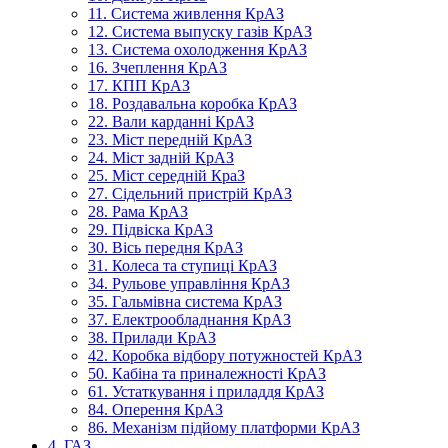
11. Система живлення КрАЗ
12. Система выпуску газів КрАЗ
13. Система охолодження КрАЗ
16. Зчеплення КрАЗ
17. КПП КрАЗ
18. Роздавальна коробка КрАЗ
22. Вали карданні КрАЗ
23. Міст передній КрАЗ
24. Міст задній КрАЗ
25. Міст середній КраЗ
27. Сідельний пристрій КрАЗ
28. Рама КрАЗ
29. Підвіска КрАЗ
30. Вісь передня КрАЗ
31. Колеса та ступиці КрАЗ
34. Рульове управління КрАЗ
35. Гальмівна система КрАЗ
37. Електрообладнання КрАЗ
38. Прилади КрАЗ
42. Коробка відбору потужностей КрАЗ
50. Кабіна та приналежності КрАЗ
61. Устаткування і приладдя КрАЗ
84. Оперення КрАЗ
86. Механізм підйому платформи КрАЗ
4. ГАЗ