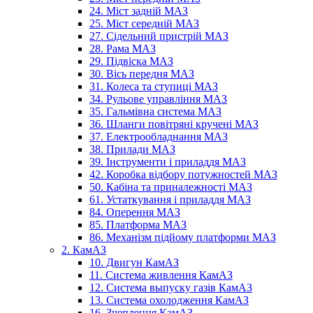
24. Міст задній МАЗ
25. Міст середній МАЗ
27. Сідельний пристрій МАЗ
28. Рама МАЗ
29. Підвіска МАЗ
30. Вісь передня МАЗ
31. Колеса та ступиці МАЗ
34. Рульове управління МАЗ
35. Гальмівна система МАЗ
36. Шланги повітряні кручені МАЗ
37. Електрообладнання МАЗ
38. Прилади МАЗ
39. Інструменти і приладдя МАЗ
42. Коробка відбору потужностей МАЗ
50. Кабіна та приналежності МАЗ
61. Устаткування і приладдя МАЗ
84. Оперення МАЗ
85. Платформа МАЗ
86. Механізм підйому платформи МАЗ
2. КамАЗ
10. Двигун КамАЗ
11. Система живлення КамАЗ
12. Система выпуску газів КамАЗ
13. Система охолодження КамАЗ
16. Зчеплення КамАЗ