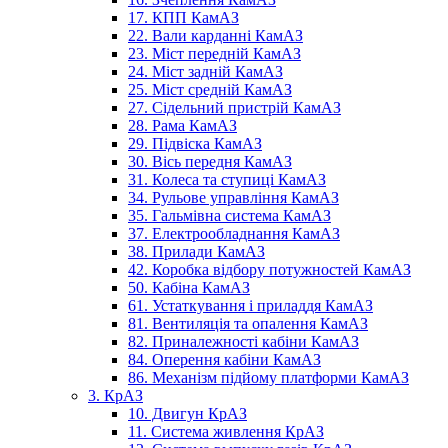
17. КПП КамАЗ
22. Вали карданні КамАЗ
23. Міст передній КамАЗ
24. Міст задній КамАЗ
25. Міст средній КамАЗ
27. Сідельний пристрій КамАЗ
28. Рама КамАЗ
29. Підвіска КамАЗ
30. Вісь передня КамАЗ
31. Колеса та ступиці КамАЗ
34. Рульове управління КамАЗ
35. Гальмівна система КамАЗ
37. Електрообладнання КамАЗ
38. Прилади КамАЗ
42. Коробка відбору потужностей КамАЗ
50. Кабіна КамАЗ
61. Устаткування і приладдя КамАЗ
81. Вентиляція та опалення КамАЗ
82. Приналежності кабіни КамАЗ
84. Оперення кабіни КамАЗ
86. Механізм підйому платформи КамАЗ
3. КрАЗ
10. Двигун КрАЗ
11. Система живлення КрАЗ