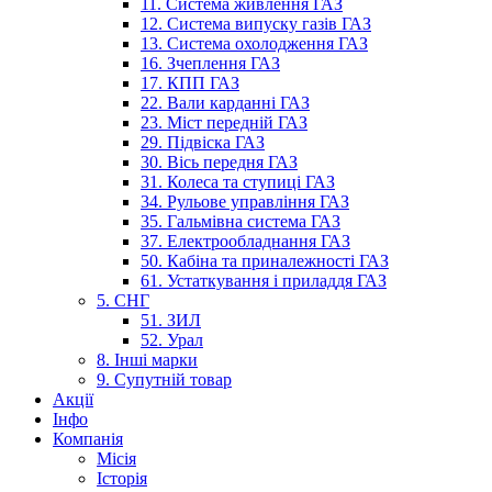
11. Система живлення ГАЗ
12. Система випуску газів ГАЗ
13. Система охолодження ГАЗ
16. Зчеплення ГАЗ
17. КПП ГАЗ
22. Вали карданні ГАЗ
23. Міст передній ГАЗ
29. Підвіска ГАЗ
30. Вісь передня ГАЗ
31. Колеса та ступиці ГАЗ
34. Рульове управління ГАЗ
35. Гальмівна система ГАЗ
37. Електрообладнання ГАЗ
50. Кабіна та приналежності ГАЗ
61. Устаткування і приладдя ГАЗ
5. СНГ
51. ЗИЛ
52. Урал
8. Інші марки
9. Супутній товар
Акції
Інфо
Компанія
Місія
Історія