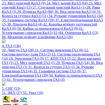
23. Міст передній КрАЗ (9)
24. Міст задній КрАЗ (64)
25. Міст
середній КраЗ (13)
27. Сідельний пристрій КрАЗ (1)
28. Рама
КрАЗ (3)
29. Підвіска КрАЗ (80)
30. Вісь передня КрАЗ (4)
31.
Колеса та ступиці КрАЗ (51)
34. Рульове управління КрАЗ (34)
35. Гальмівна система КрАЗ (59)
37. Електрообладнання КрАЗ
(2)
38. Прилади КрАЗ (4)
42. Коробка відбору потужностей
КрАЗ (6)
50. Кабіна та приналежності КрАЗ (9)
61.
Устаткування і приладдя КрАЗ (11)
84. Оперення КрАЗ (13)
86. Механізм підйому платформи КрАЗ (26)
4. ГАЗ (136)
10. Двигун ГАЗ (28)
11. Система живлення ГАЗ (8)
12.
Система випуску газів ГАЗ (2)
13. Система охолодження ГАЗ
(14)
16. Зчеплення ГАЗ (9)
17. КПП ГАЗ (2)
22. Вали карданні
ГАЗ (5)
23. Міст передній ГАЗ (1)
29. Підвіска ГАЗ (14)
30. Вісь
передня ГАЗ (3)
31. Колеса та ступиці ГАЗ (3)
34. Рульове
управління ГАЗ (4)
35. Гальмівна система ГАЗ (9)
37.
Електрообладнання ГАЗ (29)
50. Кабіна та приналежності ГАЗ
(1)
61. Устаткування і приладдя ГАЗ (4)
5. СНГ (53)
51. ЗИЛ (37)
52. Урал (16)