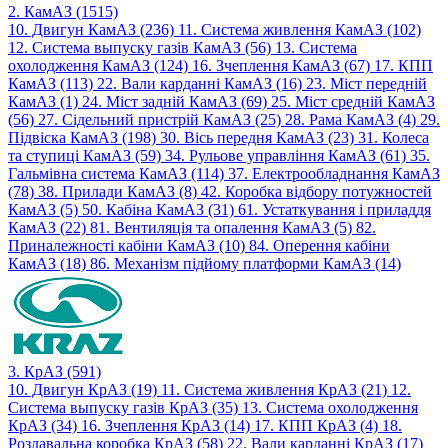
2. КамАЗ (1515)
10. Двигун КамАЗ (236)
11. Система живлення КамАЗ (102)
12. Система выпуску газів КамАЗ (56)
13. Система
охолодження КамАЗ (124)
16. Зчеплення КамАЗ (67)
17. КПП
КамАЗ (113)
22. Вали карданні КамАЗ (16)
23. Міст передній
КамАЗ (1)
24. Міст задній КамАЗ (69)
25. Міст средній КамАЗ
(56)
27. Сідельний пристрій КамАЗ (25)
28. Рама КамАЗ (4)
29.
Підвіска КамАЗ (198)
30. Вісь передня КамАЗ (23)
31. Колеса
та ступиці КамАЗ (59)
34. Рульове управління КамАЗ (61)
35.
Гальмівна система КамАЗ (114)
37. Електрообладнання КамАЗ
(78)
38. Прилади КамАЗ (8)
42. Коробка відбору потужностей
КамАЗ (5)
50. Кабіна КамАЗ (31)
61. Устаткування і приладдя
КамАЗ (22)
81. Вентиляція та опалення КамАЗ (5)
82.
Приналежності кабіни КамАЗ (10)
84. Оперення кабіни
КамАЗ (18)
86. Механізм підйому платформи КамАЗ (14)
3. КрАЗ (591)
10. Двигун КрАЗ (19)
11. Система живлення КрАЗ (21)
12.
Система выпуску газів КрАЗ (35)
13. Система охолодження
КрАЗ (34)
16. Зчеплення КрАЗ (14)
17. КПП КрАЗ (4)
18.
Роздавальна коробка КрАЗ (58)
22. Вали карданні КрАЗ (17)