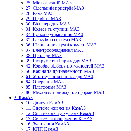
25. Міст середній МАЗ
27. Сідельний пристрій МАЗ
28. Рама МАЗ
29. Підвіска МАЗ
30. Вісь передня МАЗ
31. Колеса та ступиці МАЗ
34. Рульове управління МАЗ
35. Гальмівна система МАЗ
36. Шланги повітряні кручені МАЗ
37. Електрообладнання МАЗ
38. Прилади МАЗ
39. Інструменти і приладдя МАЗ
42. Коробка відбору потужностей МАЗ
50. Кабіна та приналежності МАЗ
61. Устаткування і приладдя МАЗ
84. Оперення МАЗ
85. Платформа МАЗ
86. Механізм підйому платформи МАЗ
2. КамАЗ
10. Двигун КамАЗ
11. Система живлення КамАЗ
12. Система выпуску газів КамАЗ
13. Система охолодження КамАЗ
16. Зчеплення КамАЗ
17. КПП КамАЗ