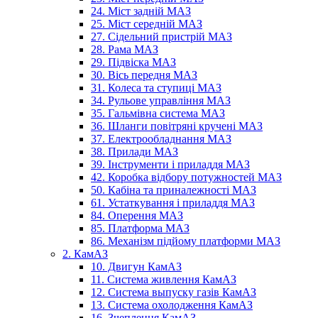
24. Міст задній МАЗ
25. Міст середній МАЗ
27. Сідельний пристрій МАЗ
28. Рама МАЗ
29. Підвіска МАЗ
30. Вісь передня МАЗ
31. Колеса та ступиці МАЗ
34. Рульове управління МАЗ
35. Гальмівна система МАЗ
36. Шланги повітряні кручені МАЗ
37. Електрообладнання МАЗ
38. Прилади МАЗ
39. Інструменти і приладдя МАЗ
42. Коробка відбору потужностей МАЗ
50. Кабіна та приналежності МАЗ
61. Устаткування і приладдя МАЗ
84. Оперення МАЗ
85. Платформа МАЗ
86. Механізм підйому платформи МАЗ
2. КамАЗ
10. Двигун КамАЗ
11. Система живлення КамАЗ
12. Система выпуску газів КамАЗ
13. Система охолодження КамАЗ
16. Зчеплення КамАЗ