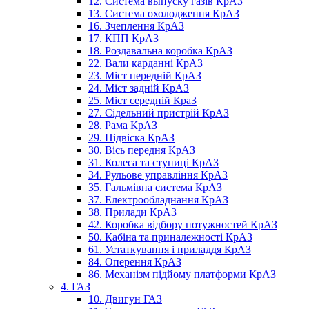
12. Система выпуску газів КрАЗ
13. Система охолодження КрАЗ
16. Зчеплення КрАЗ
17. КПП КрАЗ
18. Роздавальна коробка КрАЗ
22. Вали карданні КрАЗ
23. Міст передній КрАЗ
24. Міст задній КрАЗ
25. Міст середній КраЗ
27. Сідельний пристрій КрАЗ
28. Рама КрАЗ
29. Підвіска КрАЗ
30. Вісь передня КрАЗ
31. Колеса та ступиці КрАЗ
34. Рульове управління КрАЗ
35. Гальмівна система КрАЗ
37. Електрообладнання КрАЗ
38. Прилади КрАЗ
42. Коробка відбору потужностей КрАЗ
50. Кабіна та приналежності КрАЗ
61. Устаткування і приладдя КрАЗ
84. Оперення КрАЗ
86. Механізм підйому платформи КрАЗ
4. ГАЗ
10. Двигун ГАЗ