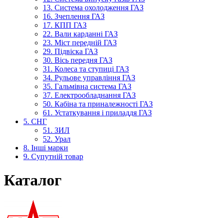
13. Система охолодження ГАЗ
16. Зчеплення ГАЗ
17. КПП ГАЗ
22. Вали карданні ГАЗ
23. Міст передній ГАЗ
29. Підвіска ГАЗ
30. Вісь передня ГАЗ
31. Колеса та ступиці ГАЗ
34. Рульове управління ГАЗ
35. Гальмівна система ГАЗ
37. Електрообладнання ГАЗ
50. Кабіна та приналежності ГАЗ
61. Устаткування і приладдя ГАЗ
5. СНГ
51. ЗИЛ
52. Урал
8. Інші марки
9. Супутній товар
Каталог