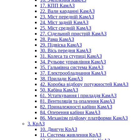
17. КПП КамАЗ
22. Вали карданні КамАЗ
23. Міст передній КамАЗ
24. Міст задній КамАЗ
25. Міст средній КамАЗ
27. Сідельний пристрій КамАЗ
28. Рама КамАЗ
29. Підвіска КамАЗ
30. Вісь передня КамАЗ
31. Колеса та ступиці КамАЗ
34. Рульове управління КамАЗ
35. Гальмівна система КамАЗ
37. Електрообладнання КамАЗ
38. Прилади КамАЗ
42. Коробка відбору потужностей КамАЗ
50. Кабіна КамАЗ
61. Устаткування і приладдя КамАЗ
81. Вентиляція та опалення КамАЗ
82. Приналежності кабіни КамАЗ
84. Оперення кабіни КамАЗ
86. Механізм підйому платформи КамАЗ
3. КрАЗ
10. Двигун КрАЗ
11. Система живлення КрАЗ