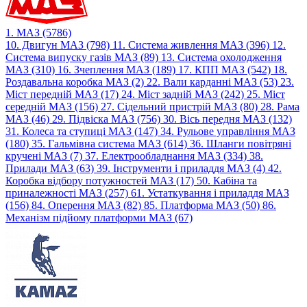
1. МАЗ (5786)
10. Двигун МАЗ (798)
11. Система живлення МАЗ (396)
12.
Система випуску газів МАЗ (89)
13. Система охолодження
МАЗ (310)
16. Зчеплення МАЗ (189)
17. КПП МАЗ (542)
18.
Роздавальна коробка МАЗ (2)
22. Вали карданні МАЗ (53)
23.
Міст передній МАЗ (17)
24. Міст задній МАЗ (242)
25. Міст
середній МАЗ (156)
27. Сідельний пристрій МАЗ (80)
28. Рама
МАЗ (46)
29. Підвіска МАЗ (756)
30. Вісь передня МАЗ (132)
31. Колеса та ступиці МАЗ (147)
34. Рульове управління МАЗ
(180)
35. Гальмівна система МАЗ (614)
36. Шланги повітряні
кручені МАЗ (7)
37. Електрообладнання МАЗ (334)
38.
Прилади МАЗ (63)
39. Інструменти і приладдя МАЗ (4)
42.
Коробка відбору потужностей МАЗ (17)
50. Кабіна та
приналежності МАЗ (257)
61. Устаткування і приладдя МАЗ
(156)
84. Оперення МАЗ (82)
85. Платформа МАЗ (50)
86.
Механізм підйому платформи МАЗ (67)