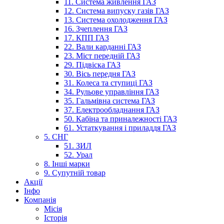
11. Система живлення ГАЗ
12. Система випуску газів ГАЗ
13. Система охолодження ГАЗ
16. Зчеплення ГАЗ
17. КПП ГАЗ
22. Вали карданні ГАЗ
23. Міст передній ГАЗ
29. Підвіска ГАЗ
30. Вісь передня ГАЗ
31. Колеса та ступиці ГАЗ
34. Рульове управління ГАЗ
35. Гальмівна система ГАЗ
37. Електрообладнання ГАЗ
50. Кабіна та приналежності ГАЗ
61. Устаткування і приладдя ГАЗ
5. СНГ
51. ЗИЛ
52. Урал
8. Інші марки
9. Супутній товар
Акції
Інфо
Компанія
Місія
Історія