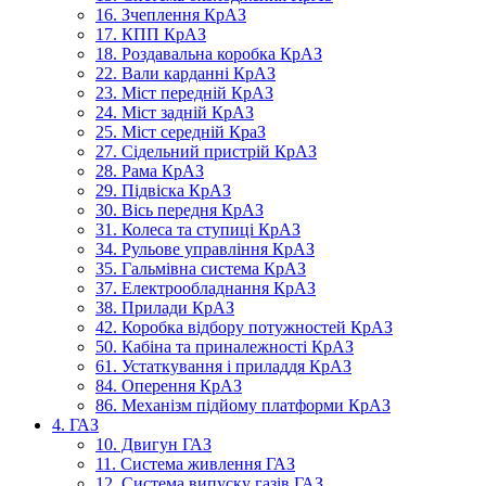
16. Зчеплення КрАЗ
17. КПП КрАЗ
18. Роздавальна коробка КрАЗ
22. Вали карданні КрАЗ
23. Міст передній КрАЗ
24. Міст задній КрАЗ
25. Міст середній КраЗ
27. Сідельний пристрій КрАЗ
28. Рама КрАЗ
29. Підвіска КрАЗ
30. Вісь передня КрАЗ
31. Колеса та ступиці КрАЗ
34. Рульове управління КрАЗ
35. Гальмівна система КрАЗ
37. Електрообладнання КрАЗ
38. Прилади КрАЗ
42. Коробка відбору потужностей КрАЗ
50. Кабіна та приналежності КрАЗ
61. Устаткування і приладдя КрАЗ
84. Оперення КрАЗ
86. Механізм підйому платформи КрАЗ
4. ГАЗ
10. Двигун ГАЗ
11. Система живлення ГАЗ
12. Система випуску газів ГАЗ