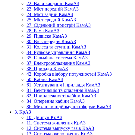
22. Вали карданні КамАЗ
23. Міст передній КамАЗ
24. Міст задній КамАЗ
25. Міст средній КамАЗ
27. Сідельний пристрій КамАЗ
28. Рама КамАЗ
29. Підвіска КамАЗ
30. Вісь передня КамАЗ
31. Колеса та ступиці КамАЗ
34. Рульове управління КамАЗ
35. Гальмівна система КамАЗ
37. Електрообладнання КамАЗ
38. Прилади КамАЗ
42. Коробка відбору потужностей КамАЗ
50. Кабіна КамАЗ
61. Устаткування і приладдя КамАЗ
81. Вентиляція та опалення КамАЗ
82. Приналежності кабіни КамАЗ
84. Оперення кабіни КамАЗ
86. Механізм підйому платформи КамАЗ
3. КрАЗ
10. Двигун КрАЗ
11. Система живлення КрАЗ
12. Система выпуску газів КрАЗ
13. Система охолодження КрАЗ