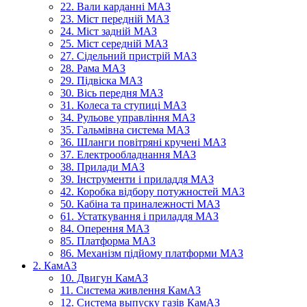
22. Вали карданні МАЗ
23. Міст передній МАЗ
24. Міст задній МАЗ
25. Міст середній МАЗ
27. Сідельний пристрій МАЗ
28. Рама МАЗ
29. Підвіска МАЗ
30. Вісь передня МАЗ
31. Колеса та ступиці МАЗ
34. Рульове управління МАЗ
35. Гальмівна система МАЗ
36. Шланги повітряні кручені МАЗ
37. Електрообладнання МАЗ
38. Прилади МАЗ
39. Інструменти і приладдя МАЗ
42. Коробка відбору потужностей МАЗ
50. Кабіна та приналежності МАЗ
61. Устаткування і приладдя МАЗ
84. Оперення МАЗ
85. Платформа МАЗ
86. Механізм підйому платформи МАЗ
2. КамАЗ
10. Двигун КамАЗ
11. Система живлення КамАЗ
12. Система выпуску газів КамАЗ