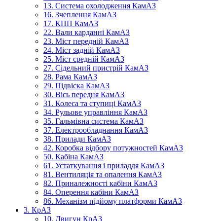
13. Система охолодження КамАЗ
16. Зчеплення КамАЗ
17. КПП КамАЗ
22. Вали карданні КамАЗ
23. Міст передній КамАЗ
24. Міст задній КамАЗ
25. Міст средній КамАЗ
27. Сідельний пристрій КамАЗ
28. Рама КамАЗ
29. Підвіска КамАЗ
30. Вісь передня КамАЗ
31. Колеса та ступиці КамАЗ
34. Рульове управління КамАЗ
35. Гальмівна система КамАЗ
37. Електрообладнання КамАЗ
38. Прилади КамАЗ
42. Коробка відбору потужностей КамАЗ
50. Кабіна КамАЗ
61. Устаткування і приладдя КамАЗ
81. Вентиляція та опалення КамАЗ
82. Приналежності кабіни КамАЗ
84. Оперення кабіни КамАЗ
86. Механізм підйому платформи КамАЗ
3. КрАЗ
10. Двигун КрАЗ