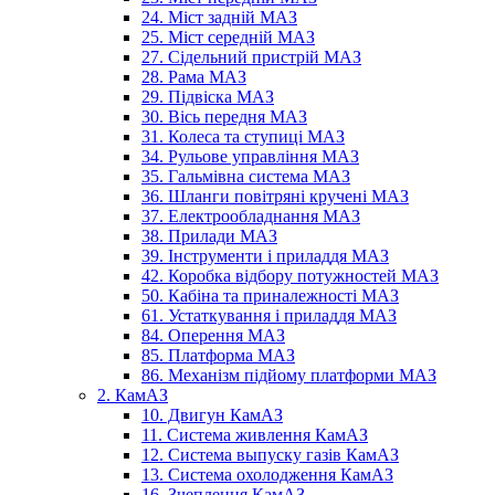
24. Міст задній МАЗ
25. Міст середній МАЗ
27. Сідельний пристрій МАЗ
28. Рама МАЗ
29. Підвіска МАЗ
30. Вісь передня МАЗ
31. Колеса та ступиці МАЗ
34. Рульове управління МАЗ
35. Гальмівна система МАЗ
36. Шланги повітряні кручені МАЗ
37. Електрообладнання МАЗ
38. Прилади МАЗ
39. Інструменти і приладдя МАЗ
42. Коробка відбору потужностей МАЗ
50. Кабіна та приналежності МАЗ
61. Устаткування і приладдя МАЗ
84. Оперення МАЗ
85. Платформа МАЗ
86. Механізм підйому платформи МАЗ
2. КамАЗ
10. Двигун КамАЗ
11. Система живлення КамАЗ
12. Система выпуску газів КамАЗ
13. Система охолодження КамАЗ
16. Зчеплення КамАЗ