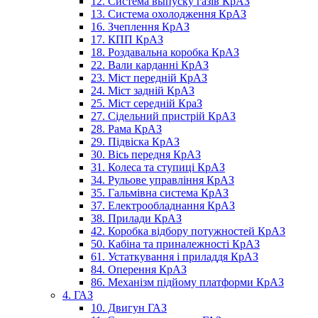
12. Система выпуску газів КрАЗ
13. Система охолодження КрАЗ
16. Зчеплення КрАЗ
17. КПП КрАЗ
18. Роздавальна коробка КрАЗ
22. Вали карданні КрАЗ
23. Міст передній КрАЗ
24. Міст задній КрАЗ
25. Міст середній КраЗ
27. Сідельний пристрій КрАЗ
28. Рама КрАЗ
29. Підвіска КрАЗ
30. Вісь передня КрАЗ
31. Колеса та ступиці КрАЗ
34. Рульове управління КрАЗ
35. Гальмівна система КрАЗ
37. Електрообладнання КрАЗ
38. Прилади КрАЗ
42. Коробка відбору потужностей КрАЗ
50. Кабіна та приналежності КрАЗ
61. Устаткування і приладдя КрАЗ
84. Оперення КрАЗ
86. Механізм підйому платформи КрАЗ
4. ГАЗ
10. Двигун ГАЗ