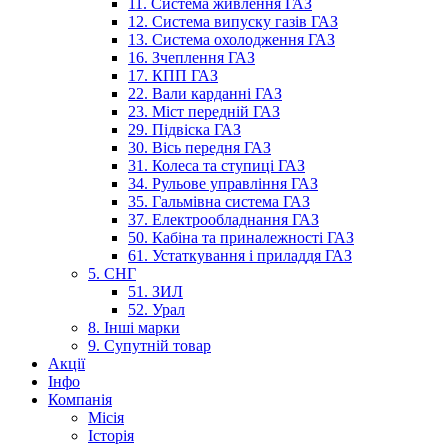
11. Система живлення ГАЗ
12. Система випуску газів ГАЗ
13. Система охолодження ГАЗ
16. Зчеплення ГАЗ
17. КПП ГАЗ
22. Вали карданні ГАЗ
23. Міст передній ГАЗ
29. Підвіска ГАЗ
30. Вісь передня ГАЗ
31. Колеса та ступиці ГАЗ
34. Рульове управління ГАЗ
35. Гальмівна система ГАЗ
37. Електрообладнання ГАЗ
50. Кабіна та приналежності ГАЗ
61. Устаткування і приладдя ГАЗ
5. СНГ
51. ЗИЛ
52. Урал
8. Інші марки
9. Супутній товар
Акції
Інфо
Компанія
Місія
Історія