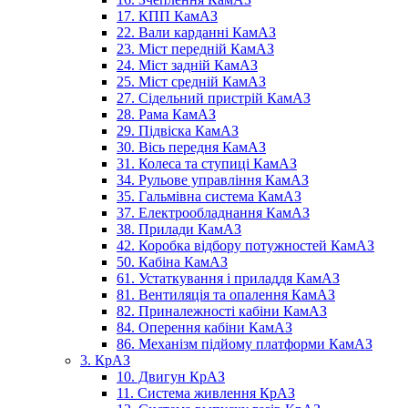
17. КПП КамАЗ
22. Вали карданні КамАЗ
23. Міст передній КамАЗ
24. Міст задній КамАЗ
25. Міст средній КамАЗ
27. Сідельний пристрій КамАЗ
28. Рама КамАЗ
29. Підвіска КамАЗ
30. Вісь передня КамАЗ
31. Колеса та ступиці КамАЗ
34. Рульове управління КамАЗ
35. Гальмівна система КамАЗ
37. Електрообладнання КамАЗ
38. Прилади КамАЗ
42. Коробка відбору потужностей КамАЗ
50. Кабіна КамАЗ
61. Устаткування і приладдя КамАЗ
81. Вентиляція та опалення КамАЗ
82. Приналежності кабіни КамАЗ
84. Оперення кабіни КамАЗ
86. Механізм підйому платформи КамАЗ
3. КрАЗ
10. Двигун КрАЗ
11. Система живлення КрАЗ