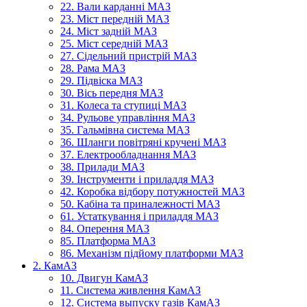
22. Вали карданні МАЗ
23. Міст передній МАЗ
24. Міст задній МАЗ
25. Міст середній МАЗ
27. Сідельний пристрій МАЗ
28. Рама МАЗ
29. Підвіска МАЗ
30. Вісь передня МАЗ
31. Колеса та ступиці МАЗ
34. Рульове управління МАЗ
35. Гальмівна система МАЗ
36. Шланги повітряні кручені МАЗ
37. Електрообладнання МАЗ
38. Прилади МАЗ
39. Інструменти і приладдя МАЗ
42. Коробка відбору потужностей МАЗ
50. Кабіна та приналежності МАЗ
61. Устаткування і приладдя МАЗ
84. Оперення МАЗ
85. Платформа МАЗ
86. Механізм підйому платформи МАЗ
2. КамАЗ
10. Двигун КамАЗ
11. Система живлення КамАЗ
12. Система выпуску газів КамАЗ