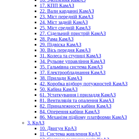
17. КПП КамАЗ
22. Вали карданні КамАЗ
23. Міст передній КамАЗ
24. Міст задній КамАЗ
25. Міст средній КамАЗ
27. Сідельний пристрій КамАЗ
28. Рама КамАЗ
29. Підвіска КамАЗ
30. Вісь передня КамАЗ
31. Колеса та ступиці КамАЗ
34. Рульове управління КамАЗ
35. Гальмівна система КамАЗ
37. Електрообладнання КамАЗ
38. Прилади КамАЗ
42. Коробка відбору потужностей КамАЗ
50. Кабіна КамАЗ
61. Устаткування і приладдя КамАЗ
81. Вентиляція та опалення КамАЗ
82. Приналежності кабіни КамАЗ
84. Оперення кабіни КамАЗ
86. Механізм підйому платформи КамАЗ
3. КрАЗ
10. Двигун КрАЗ
11. Система живлення КрАЗ