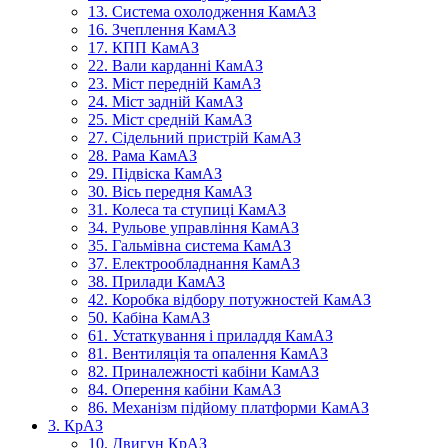
13. Система охолодження КамАЗ
16. Зчеплення КамАЗ
17. КПП КамАЗ
22. Вали карданні КамАЗ
23. Міст передній КамАЗ
24. Міст задній КамАЗ
25. Міст средній КамАЗ
27. Сідельний пристрій КамАЗ
28. Рама КамАЗ
29. Підвіска КамАЗ
30. Вісь передня КамАЗ
31. Колеса та ступиці КамАЗ
34. Рульове управління КамАЗ
35. Гальмівна система КамАЗ
37. Електрообладнання КамАЗ
38. Прилади КамАЗ
42. Коробка відбору потужностей КамАЗ
50. Кабіна КамАЗ
61. Устаткування і приладдя КамАЗ
81. Вентиляція та опалення КамАЗ
82. Приналежності кабіни КамАЗ
84. Оперення кабіни КамАЗ
86. Механізм підйому платформи КамАЗ
3. КрАЗ
10. Двигун КрАЗ