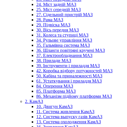
24. Міст задній МАЗ
25. Міст середній МАЗ
27. Сідельний пристрій МАЗ
28. Рама МАЗ
29. Підвіска МАЗ
30. Вісь передня МАЗ
31. Колеса та ступиці МАЗ
34. Рульове управління МАЗ
35. Гальмівна система МАЗ
36. Шланги повітряні кручені МАЗ
37. Електрообладнання МАЗ
38. Прилади МАЗ
39. Інструменти і приладдя МАЗ
42. Коробка відбору потужностей МАЗ
50. Кабіна та приналежності МАЗ
61. Устаткування і приладдя МАЗ
84. Оперення МАЗ
85. Платформа МАЗ
86. Механізм підйому платформи МАЗ
2. КамАЗ
10. Двигун КамАЗ
11. Система живлення КамАЗ
12. Система выпуску газів КамАЗ
13. Система охолодження КамАЗ
16. Зчеплення КамАЗ