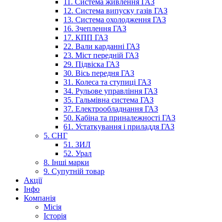
11. Система живлення ГАЗ
12. Система випуску газів ГАЗ
13. Система охолодження ГАЗ
16. Зчеплення ГАЗ
17. КПП ГАЗ
22. Вали карданні ГАЗ
23. Міст передній ГАЗ
29. Підвіска ГАЗ
30. Вісь передня ГАЗ
31. Колеса та ступиці ГАЗ
34. Рульове управління ГАЗ
35. Гальмівна система ГАЗ
37. Електрообладнання ГАЗ
50. Кабіна та приналежності ГАЗ
61. Устаткування і приладдя ГАЗ
5. СНГ
51. ЗИЛ
52. Урал
8. Інші марки
9. Супутній товар
Акції
Інфо
Компанія
Місія
Історія