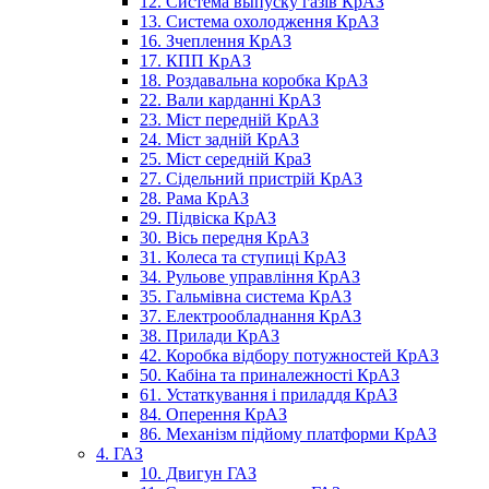
12. Система выпуску газів КрАЗ
13. Система охолодження КрАЗ
16. Зчеплення КрАЗ
17. КПП КрАЗ
18. Роздавальна коробка КрАЗ
22. Вали карданні КрАЗ
23. Міст передній КрАЗ
24. Міст задній КрАЗ
25. Міст середній КраЗ
27. Сідельний пристрій КрАЗ
28. Рама КрАЗ
29. Підвіска КрАЗ
30. Вісь передня КрАЗ
31. Колеса та ступиці КрАЗ
34. Рульове управління КрАЗ
35. Гальмівна система КрАЗ
37. Електрообладнання КрАЗ
38. Прилади КрАЗ
42. Коробка відбору потужностей КрАЗ
50. Кабіна та приналежності КрАЗ
61. Устаткування і приладдя КрАЗ
84. Оперення КрАЗ
86. Механізм підйому платформи КрАЗ
4. ГАЗ
10. Двигун ГАЗ