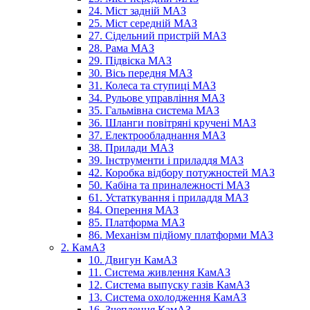
24. Міст задній МАЗ
25. Міст середній МАЗ
27. Сідельний пристрій МАЗ
28. Рама МАЗ
29. Підвіска МАЗ
30. Вісь передня МАЗ
31. Колеса та ступиці МАЗ
34. Рульове управління МАЗ
35. Гальмівна система МАЗ
36. Шланги повітряні кручені МАЗ
37. Електрообладнання МАЗ
38. Прилади МАЗ
39. Інструменти і приладдя МАЗ
42. Коробка відбору потужностей МАЗ
50. Кабіна та приналежності МАЗ
61. Устаткування і приладдя МАЗ
84. Оперення МАЗ
85. Платформа МАЗ
86. Механізм підйому платформи МАЗ
2. КамАЗ
10. Двигун КамАЗ
11. Система живлення КамАЗ
12. Система выпуску газів КамАЗ
13. Система охолодження КамАЗ
16. Зчеплення КамАЗ