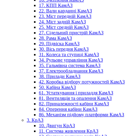
17. КПП КамАЗ
22. Вали карданні КамАЗ
23. Міст передній КамАЗ
24. Міст задній КамАЗ
25. Міст средній КамАЗ
27. Сідельний пристрій КамАЗ
28. Рама КамАЗ
29. Підвіска КамАЗ
30. Вісь передня КамАЗ
31. Колеса та ступиці КамАЗ
34. Рульове управління КамАЗ
35. Гальмівна система КамАЗ
37. Електрообладнання КамАЗ
38. Прилади КамАЗ
42. Коробка відбору потужностей КамАЗ
50. Кабіна КамАЗ
61. Устаткування і приладдя КамАЗ
81. Вентиляція та опалення КамАЗ
82. Приналежності кабіни КамАЗ
84. Оперення кабіни КамАЗ
86. Механізм підйому платформи КамАЗ
3. КрАЗ
10. Двигун КрАЗ
11. Система живлення КрАЗ