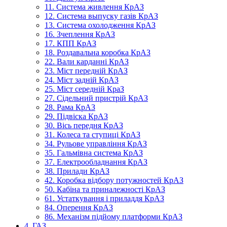
11. Система живлення КрАЗ
12. Система выпуску газів КрАЗ
13. Система охолодження КрАЗ
16. Зчеплення КрАЗ
17. КПП КрАЗ
18. Роздавальна коробка КрАЗ
22. Вали карданні КрАЗ
23. Міст передній КрАЗ
24. Міст задній КрАЗ
25. Міст середній КраЗ
27. Сідельний пристрій КрАЗ
28. Рама КрАЗ
29. Підвіска КрАЗ
30. Вісь передня КрАЗ
31. Колеса та ступиці КрАЗ
34. Рульове управління КрАЗ
35. Гальмівна система КрАЗ
37. Електрообладнання КрАЗ
38. Прилади КрАЗ
42. Коробка відбору потужностей КрАЗ
50. Кабіна та приналежності КрАЗ
61. Устаткування і приладдя КрАЗ
84. Оперення КрАЗ
86. Механізм підйому платформи КрАЗ
4. ГАЗ