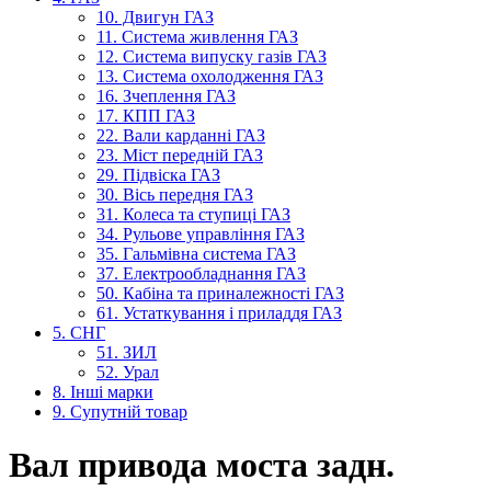
10. Двигун ГАЗ
11. Система живлення ГАЗ
12. Система випуску газів ГАЗ
13. Система охолодження ГАЗ
16. Зчеплення ГАЗ
17. КПП ГАЗ
22. Вали карданні ГАЗ
23. Міст передній ГАЗ
29. Підвіска ГАЗ
30. Вісь передня ГАЗ
31. Колеса та ступиці ГАЗ
34. Рульове управління ГАЗ
35. Гальмівна система ГАЗ
37. Електрообладнання ГАЗ
50. Кабіна та приналежності ГАЗ
61. Устаткування і приладдя ГАЗ
5. СНГ
51. ЗИЛ
52. Урал
8. Інші марки
9. Супутній товар
Вал привода моста задн.