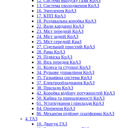
12. Система выпуску газів КрАЗ
13. Система охолодження КрАЗ
16. Зчеплення КрАЗ
17. КПП КрАЗ
18. Роздавальна коробка КрАЗ
22. Вали карданні КрАЗ
23. Міст передній КрАЗ
24. Міст задній КрАЗ
25. Міст середній КраЗ
27. Сідельний пристрій КрАЗ
28. Рама КрАЗ
29. Підвіска КрАЗ
30. Вісь передня КрАЗ
31. Колеса та ступиці КрАЗ
34. Рульове управління КрАЗ
35. Гальмівна система КрАЗ
37. Електрообладнання КрАЗ
38. Прилади КрАЗ
42. Коробка відбору потужностей КрАЗ
50. Кабіна та приналежності КрАЗ
61. Устаткування і приладдя КрАЗ
84. Оперення КрАЗ
86. Механізм підйому платформи КрАЗ
4. ГАЗ
10. Двигун ГАЗ