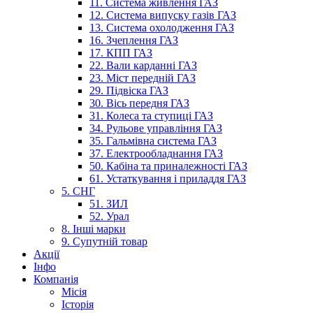
11. Система живлення ГАЗ
12. Система випуску газів ГАЗ
13. Система охолодження ГАЗ
16. Зчеплення ГАЗ
17. КПП ГАЗ
22. Вали карданні ГАЗ
23. Міст передній ГАЗ
29. Підвіска ГАЗ
30. Вісь передня ГАЗ
31. Колеса та ступиці ГАЗ
34. Рульове управління ГАЗ
35. Гальмівна система ГАЗ
37. Електрообладнання ГАЗ
50. Кабіна та приналежності ГАЗ
61. Устаткування і приладдя ГАЗ
5. СНГ
51. ЗИЛ
52. Урал
8. Інші марки
9. Супутній товар
Акції
Інфо
Компанія
Місія
Історія