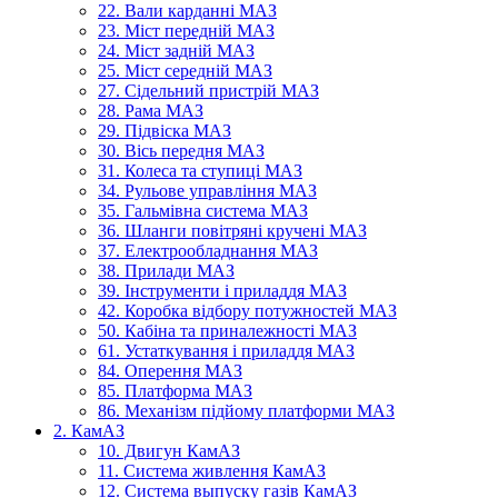
22. Вали карданні МАЗ
23. Міст передній МАЗ
24. Міст задній МАЗ
25. Міст середній МАЗ
27. Сідельний пристрій МАЗ
28. Рама МАЗ
29. Підвіска МАЗ
30. Вісь передня МАЗ
31. Колеса та ступиці МАЗ
34. Рульове управління МАЗ
35. Гальмівна система МАЗ
36. Шланги повітряні кручені МАЗ
37. Електрообладнання МАЗ
38. Прилади МАЗ
39. Інструменти і приладдя МАЗ
42. Коробка відбору потужностей МАЗ
50. Кабіна та приналежності МАЗ
61. Устаткування і приладдя МАЗ
84. Оперення МАЗ
85. Платформа МАЗ
86. Механізм підйому платформи МАЗ
2. КамАЗ
10. Двигун КамАЗ
11. Система живлення КамАЗ
12. Система выпуску газів КамАЗ