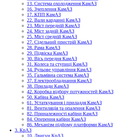
13. Система охолодження КамАЗ
16. Зчеплення КамАЗ
17. КПП КамАЗ
22. Вали карданні КамАЗ
23. Міст передній КамАЗ
24. Міст задній КамАЗ
25. Міст средній КамАЗ
27. Сідельний пристрій КамАЗ
28. Рама КамАЗ
29. Підвіска КамАЗ
30. Вісь передня КамАЗ
31. Колеса та ступиці КамАЗ
34. Рульове управління КамАЗ
35. Гальмівна система КамАЗ
37. Електрообладнання КамАЗ
38. Прилади КамАЗ
42. Коробка відбору потужностей КамАЗ
50. Кабіна КамАЗ
61. Устаткування і приладдя КамАЗ
81. Вентиляція та опалення КамАЗ
82. Приналежності кабіни КамАЗ
84. Оперення кабіни КамАЗ
86. Механізм підйому платформи КамАЗ
3. КрАЗ
10. Двигун КрАЗ