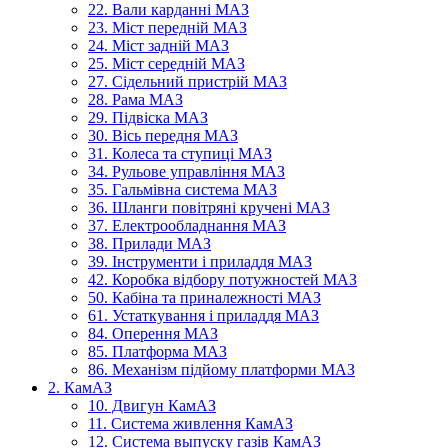
22. Вали карданні МАЗ
23. Міст передній МАЗ
24. Міст задній МАЗ
25. Міст середній МАЗ
27. Сідельний пристрій МАЗ
28. Рама МАЗ
29. Підвіска МАЗ
30. Вісь передня МАЗ
31. Колеса та ступиці МАЗ
34. Рульове управління МАЗ
35. Гальмівна система МАЗ
36. Шланги повітряні кручені МАЗ
37. Електрообладнання МАЗ
38. Прилади МАЗ
39. Інструменти і приладдя МАЗ
42. Коробка відбору потужностей МАЗ
50. Кабіна та приналежності МАЗ
61. Устаткування і приладдя МАЗ
84. Оперення МАЗ
85. Платформа МАЗ
86. Механізм підйому платформи МАЗ
2. КамАЗ
10. Двигун КамАЗ
11. Система живлення КамАЗ
12. Система выпуску газів КамАЗ