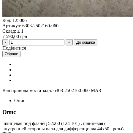
Код: 125006
Артикул: 6303-2502160-060
Склад: ≥ 1
7 590,00 грн
До кошика
Поділитися
Обране
Вал привода моста задн. 6303-2502160-060 МАЗ
Опис
Опис
шлицевая под фланец 52х60 (124 101) , шлицевая с
внутренней стороны вала для дифференциала 44х50 , резьба