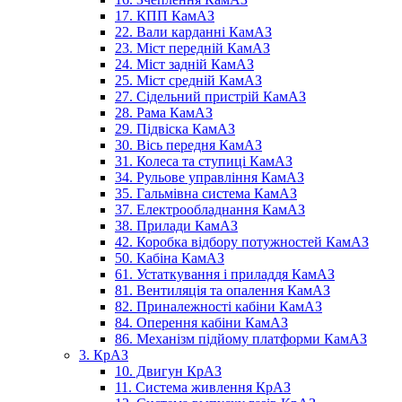
17. КПП КамАЗ
22. Вали карданні КамАЗ
23. Міст передній КамАЗ
24. Міст задній КамАЗ
25. Міст средній КамАЗ
27. Сідельний пристрій КамАЗ
28. Рама КамАЗ
29. Підвіска КамАЗ
30. Вісь передня КамАЗ
31. Колеса та ступиці КамАЗ
34. Рульове управління КамАЗ
35. Гальмівна система КамАЗ
37. Електрообладнання КамАЗ
38. Прилади КамАЗ
42. Коробка відбору потужностей КамАЗ
50. Кабіна КамАЗ
61. Устаткування і приладдя КамАЗ
81. Вентиляція та опалення КамАЗ
82. Приналежності кабіни КамАЗ
84. Оперення кабіни КамАЗ
86. Механізм підйому платформи КамАЗ
3. КрАЗ
10. Двигун КрАЗ
11. Система живлення КрАЗ