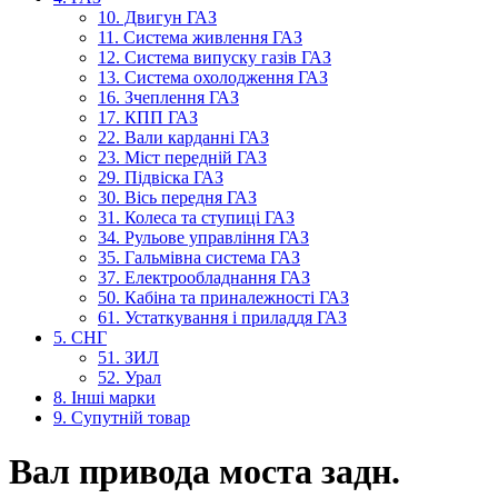
10. Двигун ГАЗ
11. Система живлення ГАЗ
12. Система випуску газів ГАЗ
13. Система охолодження ГАЗ
16. Зчеплення ГАЗ
17. КПП ГАЗ
22. Вали карданні ГАЗ
23. Міст передній ГАЗ
29. Підвіска ГАЗ
30. Вісь передня ГАЗ
31. Колеса та ступиці ГАЗ
34. Рульове управління ГАЗ
35. Гальмівна система ГАЗ
37. Електрообладнання ГАЗ
50. Кабіна та приналежності ГАЗ
61. Устаткування і приладдя ГАЗ
5. СНГ
51. ЗИЛ
52. Урал
8. Інші марки
9. Супутній товар
Вал привода моста задн.