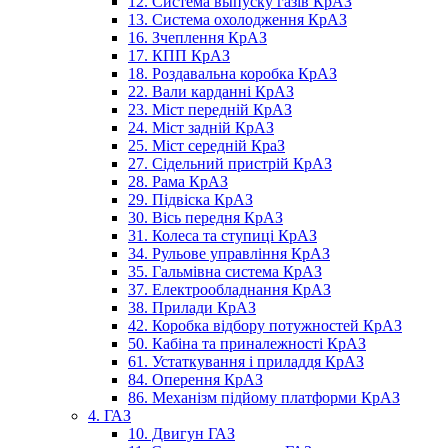
12. Система выпуску газів КрАЗ
13. Система охолодження КрАЗ
16. Зчеплення КрАЗ
17. КПП КрАЗ
18. Роздавальна коробка КрАЗ
22. Вали карданні КрАЗ
23. Міст передній КрАЗ
24. Міст задній КрАЗ
25. Міст середній КраЗ
27. Сідельний пристрій КрАЗ
28. Рама КрАЗ
29. Підвіска КрАЗ
30. Вісь передня КрАЗ
31. Колеса та ступиці КрАЗ
34. Рульове управління КрАЗ
35. Гальмівна система КрАЗ
37. Електрообладнання КрАЗ
38. Прилади КрАЗ
42. Коробка відбору потужностей КрАЗ
50. Кабіна та приналежності КрАЗ
61. Устаткування і приладдя КрАЗ
84. Оперення КрАЗ
86. Механізм підйому платформи КрАЗ
4. ГАЗ
10. Двигун ГАЗ