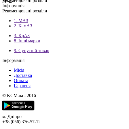
Рекомендовані розділи
М42.
Інформація
Рекомендовані розділи
1. МАЗ
2. КамАЗ
3. КрАЗ
8. Інші марки
9. Супутній товар
Інформація
Місія
Доставка
Оплата
Гарантія
© KCM.ua - 2016
м. Дніпро
+38 (056) 376-57-12