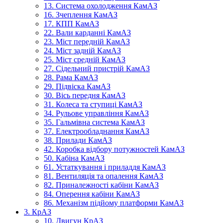
13. Система охолодження КамАЗ
16. Зчеплення КамАЗ
17. КПП КамАЗ
22. Вали карданні КамАЗ
23. Міст передній КамАЗ
24. Міст задній КамАЗ
25. Міст средній КамАЗ
27. Сідельний пристрій КамАЗ
28. Рама КамАЗ
29. Підвіска КамАЗ
30. Вісь передня КамАЗ
31. Колеса та ступиці КамАЗ
34. Рульове управління КамАЗ
35. Гальмівна система КамАЗ
37. Електрообладнання КамАЗ
38. Прилади КамАЗ
42. Коробка відбору потужностей КамАЗ
50. Кабіна КамАЗ
61. Устаткування і приладдя КамАЗ
81. Вентиляція та опалення КамАЗ
82. Приналежності кабіни КамАЗ
84. Оперення кабіни КамАЗ
86. Механізм підйому платформи КамАЗ
3. КрАЗ
10. Двигун КрАЗ