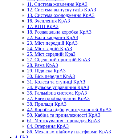
11. Система живлення КрАЗ
12. Система выпуску газів КрАЗ
13. Система охолодження КрАЗ
16. Зчеплення КрАЗ
17. КПП КрАЗ
18. Роздавальна коробка КрАЗ
22. Вали карданні КрАЗ
23. Міст передній КрАЗ
24. Міст задній КрАЗ
25. Міст середній КраЗ
27. Сідельний пристрій КрАЗ
28. Рама КрАЗ
29. Підвіска КрАЗ
30. Вісь передня КрАЗ
31. Колеса та ступиці КрАЗ
34. Рульове управління КрАЗ
35. Гальмівна система КрАЗ
37. Електрообладнання КрАЗ
38. Прилади КрАЗ
42. Коробка відбору потужностей КрАЗ
50. Кабіна та приналежності КрАЗ
61. Устаткування і приладдя КрАЗ
84. Оперення КрАЗ
86. Механізм підйому платформи КрАЗ
4. ГАЗ