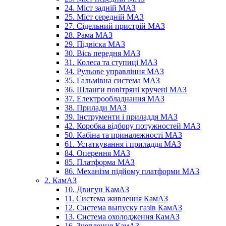
24. Міст задній МАЗ
25. Міст середній МАЗ
27. Сідельний пристрій МАЗ
28. Рама МАЗ
29. Підвіска МАЗ
30. Вісь передня МАЗ
31. Колеса та ступиці МАЗ
34. Рульове управління МАЗ
35. Гальмівна система МАЗ
36. Шланги повітряні кручені МАЗ
37. Електрообладнання МАЗ
38. Прилади МАЗ
39. Інструменти і приладдя МАЗ
42. Коробка відбору потужностей МАЗ
50. Кабіна та приналежності МАЗ
61. Устаткування і приладдя МАЗ
84. Оперення МАЗ
85. Платформа МАЗ
86. Механізм підйому платформи МАЗ
2. КамАЗ
10. Двигун КамАЗ
11. Система живлення КамАЗ
12. Система выпуску газів КамАЗ
13. Система охолодження КамАЗ
16. Зчеплення КамАЗ