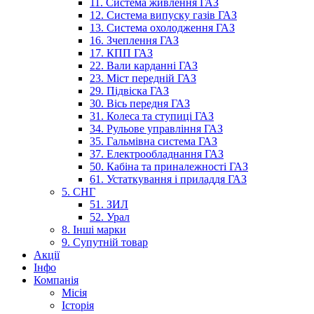
11. Система живлення ГАЗ
12. Система випуску газів ГАЗ
13. Система охолодження ГАЗ
16. Зчеплення ГАЗ
17. КПП ГАЗ
22. Вали карданні ГАЗ
23. Міст передній ГАЗ
29. Підвіска ГАЗ
30. Вісь передня ГАЗ
31. Колеса та ступиці ГАЗ
34. Рульове управління ГАЗ
35. Гальмівна система ГАЗ
37. Електрообладнання ГАЗ
50. Кабіна та приналежності ГАЗ
61. Устаткування і приладдя ГАЗ
5. СНГ
51. ЗИЛ
52. Урал
8. Інші марки
9. Супутній товар
Акції
Інфо
Компанія
Місія
Історія