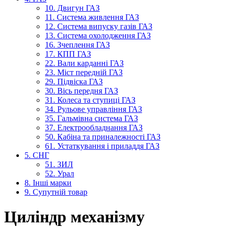
10. Двигун ГАЗ
11. Система живлення ГАЗ
12. Система випуску газів ГАЗ
13. Система охолодження ГАЗ
16. Зчеплення ГАЗ
17. КПП ГАЗ
22. Вали карданні ГАЗ
23. Міст передній ГАЗ
29. Підвіска ГАЗ
30. Вісь передня ГАЗ
31. Колеса та ступиці ГАЗ
34. Рульове управління ГАЗ
35. Гальмівна система ГАЗ
37. Електрообладнання ГАЗ
50. Кабіна та приналежності ГАЗ
61. Устаткування і приладдя ГАЗ
5. СНГ
51. ЗИЛ
52. Урал
8. Інші марки
9. Супутній товар
Циліндр механізму