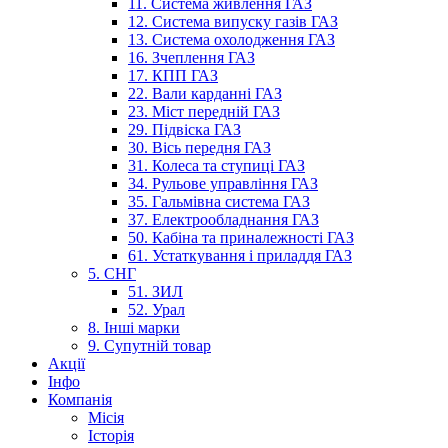
11. Система живлення ГАЗ
12. Система випуску газів ГАЗ
13. Система охолодження ГАЗ
16. Зчеплення ГАЗ
17. КПП ГАЗ
22. Вали карданні ГАЗ
23. Міст передній ГАЗ
29. Підвіска ГАЗ
30. Вісь передня ГАЗ
31. Колеса та ступиці ГАЗ
34. Рульове управління ГАЗ
35. Гальмівна система ГАЗ
37. Електрообладнання ГАЗ
50. Кабіна та приналежності ГАЗ
61. Устаткування і приладдя ГАЗ
5. СНГ
51. ЗИЛ
52. Урал
8. Інші марки
9. Супутній товар
Акції
Інфо
Компанія
Місія
Історія