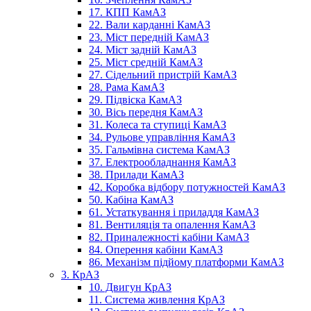
17. КПП КамАЗ
22. Вали карданні КамАЗ
23. Міст передній КамАЗ
24. Міст задній КамАЗ
25. Міст средній КамАЗ
27. Сідельний пристрій КамАЗ
28. Рама КамАЗ
29. Підвіска КамАЗ
30. Вісь передня КамАЗ
31. Колеса та ступиці КамАЗ
34. Рульове управління КамАЗ
35. Гальмівна система КамАЗ
37. Електрообладнання КамАЗ
38. Прилади КамАЗ
42. Коробка відбору потужностей КамАЗ
50. Кабіна КамАЗ
61. Устаткування і приладдя КамАЗ
81. Вентиляція та опалення КамАЗ
82. Приналежності кабіни КамАЗ
84. Оперення кабіни КамАЗ
86. Механізм підйому платформи КамАЗ
3. КрАЗ
10. Двигун КрАЗ
11. Система живлення КрАЗ