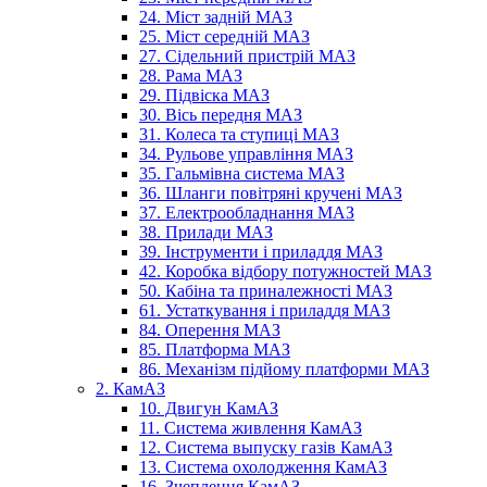
24. Міст задній МАЗ
25. Міст середній МАЗ
27. Сідельний пристрій МАЗ
28. Рама МАЗ
29. Підвіска МАЗ
30. Вісь передня МАЗ
31. Колеса та ступиці МАЗ
34. Рульове управління МАЗ
35. Гальмівна система МАЗ
36. Шланги повітряні кручені МАЗ
37. Електрообладнання МАЗ
38. Прилади МАЗ
39. Інструменти і приладдя МАЗ
42. Коробка відбору потужностей МАЗ
50. Кабіна та приналежності МАЗ
61. Устаткування і приладдя МАЗ
84. Оперення МАЗ
85. Платформа МАЗ
86. Механізм підйому платформи МАЗ
2. КамАЗ
10. Двигун КамАЗ
11. Система живлення КамАЗ
12. Система выпуску газів КамАЗ
13. Система охолодження КамАЗ
16. Зчеплення КамАЗ