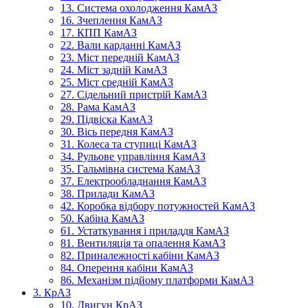
13. Система охолодження КамАЗ
16. Зчеплення КамАЗ
17. КПП КамАЗ
22. Вали карданні КамАЗ
23. Міст передній КамАЗ
24. Міст задній КамАЗ
25. Міст средній КамАЗ
27. Сідельний пристрій КамАЗ
28. Рама КамАЗ
29. Підвіска КамАЗ
30. Вісь передня КамАЗ
31. Колеса та ступиці КамАЗ
34. Рульове управління КамАЗ
35. Гальмівна система КамАЗ
37. Електрообладнання КамАЗ
38. Прилади КамАЗ
42. Коробка відбору потужностей КамАЗ
50. Кабіна КамАЗ
61. Устаткування і приладдя КамАЗ
81. Вентиляція та опалення КамАЗ
82. Приналежності кабіни КамАЗ
84. Оперення кабіни КамАЗ
86. Механізм підйому платформи КамАЗ
3. КрАЗ
10. Двигун КрАЗ