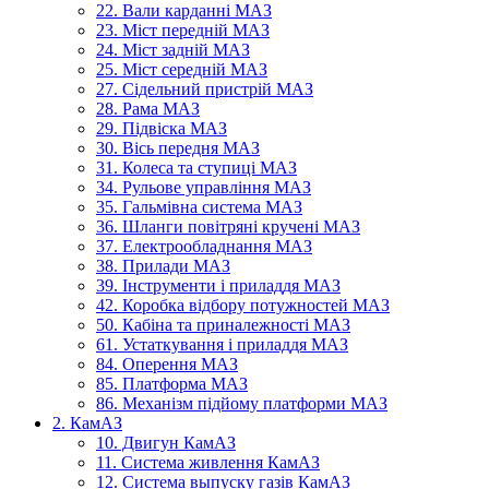
22. Вали карданні МАЗ
23. Міст передній МАЗ
24. Міст задній МАЗ
25. Міст середній МАЗ
27. Сідельний пристрій МАЗ
28. Рама МАЗ
29. Підвіска МАЗ
30. Вісь передня МАЗ
31. Колеса та ступиці МАЗ
34. Рульове управління МАЗ
35. Гальмівна система МАЗ
36. Шланги повітряні кручені МАЗ
37. Електрообладнання МАЗ
38. Прилади МАЗ
39. Інструменти і приладдя МАЗ
42. Коробка відбору потужностей МАЗ
50. Кабіна та приналежності МАЗ
61. Устаткування і приладдя МАЗ
84. Оперення МАЗ
85. Платформа МАЗ
86. Механізм підйому платформи МАЗ
2. КамАЗ
10. Двигун КамАЗ
11. Система живлення КамАЗ
12. Система выпуску газів КамАЗ