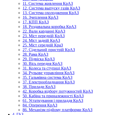
11. Система живлення КрАЗ
12. Система выпуску газів КрАЗ
13. Система охолодження КрАЗ
16. Зчеплення КрАЗ
17. КПП КрАЗ
18. Роздавальна коробка КрАЗ
22. Вали карданні КрАЗ
23. Міст передній КрАЗ
24. Міст задній КрАЗ
25. Міст середній КраЗ
27. Сідельний пристрій КрАЗ
28. Рама КрАЗ
29. Підвіска КрАЗ
30. Вісь передня КрАЗ
31. Колеса та ступиці КрАЗ
34. Рульове управління КрАЗ
35. Гальмівна система КрАЗ
37. Електрообладнання КрАЗ
38. Прилади КрАЗ
42. Коробка відбору потужностей КрАЗ
50. Кабіна та приналежності КрАЗ
61. Устаткування і приладдя КрАЗ
84. Оперення КрАЗ
86. Механізм підйому платформи КрАЗ
4. ГАЗ