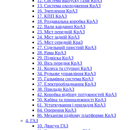
12. Система выпуску газів КрАЗ
13. Система охолодження КрАЗ
16. Зчеплення КрАЗ
17. КПП КрАЗ
18. Роздавальна коробка КрАЗ
22. Вали карданні КрАЗ
23. Міст передній КрАЗ
24. Міст задній КрАЗ
25. Міст середній КраЗ
27. Сідельний пристрій КрАЗ
28. Рама КрАЗ
29. Підвіска КрАЗ
30. Вісь передня КрАЗ
31. Колеса та ступиці КрАЗ
34. Рульове управління КрАЗ
35. Гальмівна система КрАЗ
37. Електрообладнання КрАЗ
38. Прилади КрАЗ
42. Коробка відбору потужностей КрАЗ
50. Кабіна та приналежності КрАЗ
61. Устаткування і приладдя КрАЗ
84. Оперення КрАЗ
86. Механізм підйому платформи КрАЗ
4. ГАЗ
10. Двигун ГАЗ