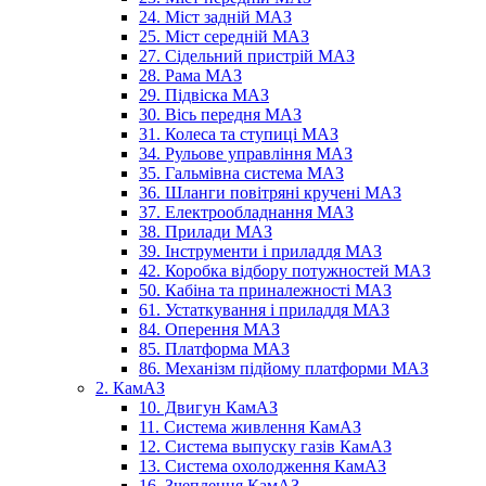
24. Міст задній МАЗ
25. Міст середній МАЗ
27. Сідельний пристрій МАЗ
28. Рама МАЗ
29. Підвіска МАЗ
30. Вісь передня МАЗ
31. Колеса та ступиці МАЗ
34. Рульове управління МАЗ
35. Гальмівна система МАЗ
36. Шланги повітряні кручені МАЗ
37. Електрообладнання МАЗ
38. Прилади МАЗ
39. Інструменти і приладдя МАЗ
42. Коробка відбору потужностей МАЗ
50. Кабіна та приналежності МАЗ
61. Устаткування і приладдя МАЗ
84. Оперення МАЗ
85. Платформа МАЗ
86. Механізм підйому платформи МАЗ
2. КамАЗ
10. Двигун КамАЗ
11. Система живлення КамАЗ
12. Система выпуску газів КамАЗ
13. Система охолодження КамАЗ
16. Зчеплення КамАЗ