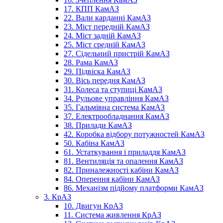
17. КПП КамАЗ
22. Вали карданні КамАЗ
23. Міст передній КамАЗ
24. Міст задній КамАЗ
25. Міст средній КамАЗ
27. Сідельний пристрій КамАЗ
28. Рама КамАЗ
29. Підвіска КамАЗ
30. Вісь передня КамАЗ
31. Колеса та ступиці КамАЗ
34. Рульове управління КамАЗ
35. Гальмівна система КамАЗ
37. Електрообладнання КамАЗ
38. Прилади КамАЗ
42. Коробка відбору потужностей КамАЗ
50. Кабіна КамАЗ
61. Устаткування і приладдя КамАЗ
81. Вентиляція та опалення КамАЗ
82. Приналежності кабіни КамАЗ
84. Оперення кабіни КамАЗ
86. Механізм підйому платформи КамАЗ
3. КрАЗ
10. Двигун КрАЗ
11. Система живлення КрАЗ