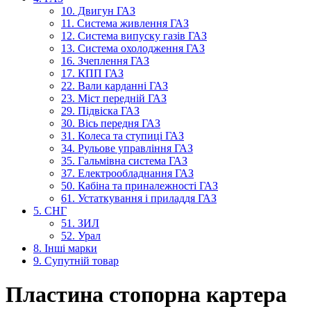
10. Двигун ГАЗ
11. Система живлення ГАЗ
12. Система випуску газів ГАЗ
13. Система охолодження ГАЗ
16. Зчеплення ГАЗ
17. КПП ГАЗ
22. Вали карданні ГАЗ
23. Міст передній ГАЗ
29. Підвіска ГАЗ
30. Вісь передня ГАЗ
31. Колеса та ступиці ГАЗ
34. Рульове управління ГАЗ
35. Гальмівна система ГАЗ
37. Електрообладнання ГАЗ
50. Кабіна та приналежності ГАЗ
61. Устаткування і приладдя ГАЗ
5. СНГ
51. ЗИЛ
52. Урал
8. Інші марки
9. Супутній товар
Пластина стопорна картера