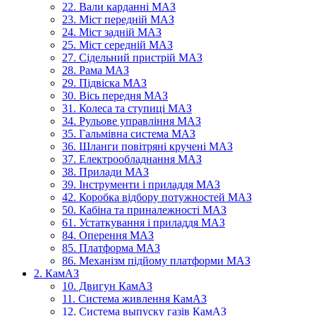
22. Вали карданні МАЗ
23. Міст передній МАЗ
24. Міст задній МАЗ
25. Міст середній МАЗ
27. Сідельний пристрій МАЗ
28. Рама МАЗ
29. Підвіска МАЗ
30. Вісь передня МАЗ
31. Колеса та ступиці МАЗ
34. Рульове управління МАЗ
35. Гальмівна система МАЗ
36. Шланги повітряні кручені МАЗ
37. Електрообладнання МАЗ
38. Прилади МАЗ
39. Інструменти і приладдя МАЗ
42. Коробка відбору потужностей МАЗ
50. Кабіна та приналежності МАЗ
61. Устаткування і приладдя МАЗ
84. Оперення МАЗ
85. Платформа МАЗ
86. Механізм підйому платформи МАЗ
2. КамАЗ
10. Двигун КамАЗ
11. Система живлення КамАЗ
12. Система выпуску газів КамАЗ