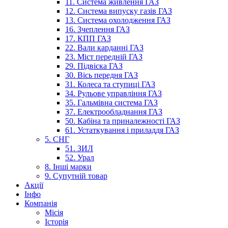
11. Система живлення ГАЗ
12. Система випуску газів ГАЗ
13. Система охолодження ГАЗ
16. Зчеплення ГАЗ
17. КПП ГАЗ
22. Вали карданні ГАЗ
23. Міст передній ГАЗ
29. Підвіска ГАЗ
30. Вісь передня ГАЗ
31. Колеса та ступиці ГАЗ
34. Рульове управління ГАЗ
35. Гальмівна система ГАЗ
37. Електрообладнання ГАЗ
50. Кабіна та приналежності ГАЗ
61. Устаткування і приладдя ГАЗ
5. СНГ
51. ЗИЛ
52. Урал
8. Інші марки
9. Супутній товар
Акції
Інфо
Компанія
Місія
Історія