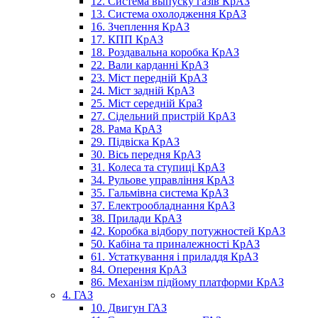
12. Система выпуску газів КрАЗ
13. Система охолодження КрАЗ
16. Зчеплення КрАЗ
17. КПП КрАЗ
18. Роздавальна коробка КрАЗ
22. Вали карданні КрАЗ
23. Міст передній КрАЗ
24. Міст задній КрАЗ
25. Міст середній КраЗ
27. Сідельний пристрій КрАЗ
28. Рама КрАЗ
29. Підвіска КрАЗ
30. Вісь передня КрАЗ
31. Колеса та ступиці КрАЗ
34. Рульове управління КрАЗ
35. Гальмівна система КрАЗ
37. Електрообладнання КрАЗ
38. Прилади КрАЗ
42. Коробка відбору потужностей КрАЗ
50. Кабіна та приналежності КрАЗ
61. Устаткування і приладдя КрАЗ
84. Оперення КрАЗ
86. Механізм підйому платформи КрАЗ
4. ГАЗ
10. Двигун ГАЗ