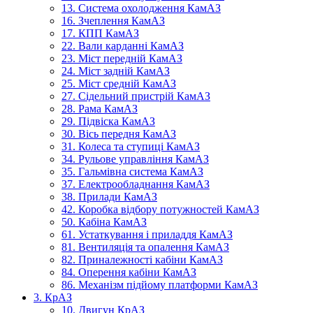
13. Система охолодження КамАЗ
16. Зчеплення КамАЗ
17. КПП КамАЗ
22. Вали карданні КамАЗ
23. Міст передній КамАЗ
24. Міст задній КамАЗ
25. Міст средній КамАЗ
27. Сідельний пристрій КамАЗ
28. Рама КамАЗ
29. Підвіска КамАЗ
30. Вісь передня КамАЗ
31. Колеса та ступиці КамАЗ
34. Рульове управління КамАЗ
35. Гальмівна система КамАЗ
37. Електрообладнання КамАЗ
38. Прилади КамАЗ
42. Коробка відбору потужностей КамАЗ
50. Кабіна КамАЗ
61. Устаткування і приладдя КамАЗ
81. Вентиляція та опалення КамАЗ
82. Приналежності кабіни КамАЗ
84. Оперення кабіни КамАЗ
86. Механізм підйому платформи КамАЗ
3. КрАЗ
10. Двигун КрАЗ