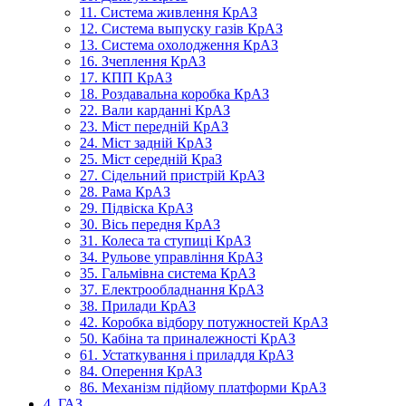
11. Система живлення КрАЗ
12. Система выпуску газів КрАЗ
13. Система охолодження КрАЗ
16. Зчеплення КрАЗ
17. КПП КрАЗ
18. Роздавальна коробка КрАЗ
22. Вали карданні КрАЗ
23. Міст передній КрАЗ
24. Міст задній КрАЗ
25. Міст середній КраЗ
27. Сідельний пристрій КрАЗ
28. Рама КрАЗ
29. Підвіска КрАЗ
30. Вісь передня КрАЗ
31. Колеса та ступиці КрАЗ
34. Рульове управління КрАЗ
35. Гальмівна система КрАЗ
37. Електрообладнання КрАЗ
38. Прилади КрАЗ
42. Коробка відбору потужностей КрАЗ
50. Кабіна та приналежності КрАЗ
61. Устаткування і приладдя КрАЗ
84. Оперення КрАЗ
86. Механізм підйому платформи КрАЗ
4. ГАЗ