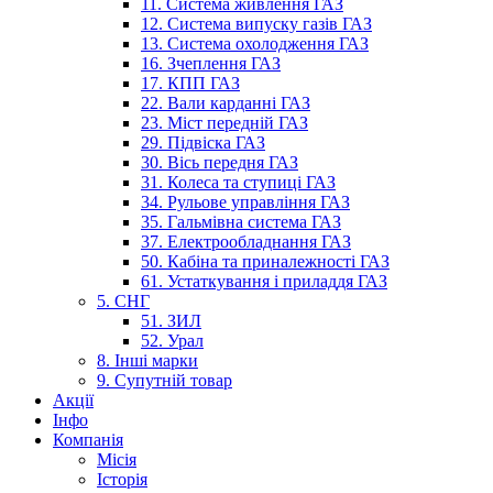
11. Система живлення ГАЗ
12. Система випуску газів ГАЗ
13. Система охолодження ГАЗ
16. Зчеплення ГАЗ
17. КПП ГАЗ
22. Вали карданні ГАЗ
23. Міст передній ГАЗ
29. Підвіска ГАЗ
30. Вісь передня ГАЗ
31. Колеса та ступиці ГАЗ
34. Рульове управління ГАЗ
35. Гальмівна система ГАЗ
37. Електрообладнання ГАЗ
50. Кабіна та приналежності ГАЗ
61. Устаткування і приладдя ГАЗ
5. СНГ
51. ЗИЛ
52. Урал
8. Інші марки
9. Супутній товар
Акції
Інфо
Компанія
Місія
Історія