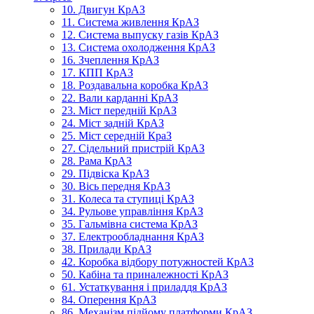
10. Двигун КрАЗ
11. Система живлення КрАЗ
12. Система выпуску газів КрАЗ
13. Система охолодження КрАЗ
16. Зчеплення КрАЗ
17. КПП КрАЗ
18. Роздавальна коробка КрАЗ
22. Вали карданні КрАЗ
23. Міст передній КрАЗ
24. Міст задній КрАЗ
25. Міст середній КраЗ
27. Сідельний пристрій КрАЗ
28. Рама КрАЗ
29. Підвіска КрАЗ
30. Вісь передня КрАЗ
31. Колеса та ступиці КрАЗ
34. Рульове управління КрАЗ
35. Гальмівна система КрАЗ
37. Електрообладнання КрАЗ
38. Прилади КрАЗ
42. Коробка відбору потужностей КрАЗ
50. Кабіна та приналежності КрАЗ
61. Устаткування і приладдя КрАЗ
84. Оперення КрАЗ
86. Механізм підйому платформи КрАЗ