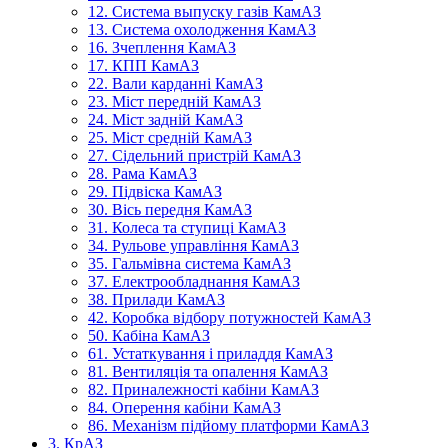
12. Система выпуску газів КамАЗ
13. Система охолодження КамАЗ
16. Зчеплення КамАЗ
17. КПП КамАЗ
22. Вали карданні КамАЗ
23. Міст передній КамАЗ
24. Міст задній КамАЗ
25. Міст средній КамАЗ
27. Сідельний пристрій КамАЗ
28. Рама КамАЗ
29. Підвіска КамАЗ
30. Вісь передня КамАЗ
31. Колеса та ступиці КамАЗ
34. Рульове управління КамАЗ
35. Гальмівна система КамАЗ
37. Електрообладнання КамАЗ
38. Прилади КамАЗ
42. Коробка відбору потужностей КамАЗ
50. Кабіна КамАЗ
61. Устаткування і приладдя КамАЗ
81. Вентиляція та опалення КамАЗ
82. Приналежності кабіни КамАЗ
84. Оперення кабіни КамАЗ
86. Механізм підйому платформи КамАЗ
3. КрАЗ