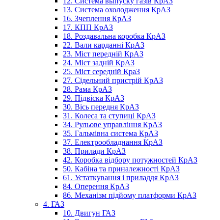
12. Система выпуску газів КрАЗ
13. Система охолодження КрАЗ
16. Зчеплення КрАЗ
17. КПП КрАЗ
18. Роздавальна коробка КрАЗ
22. Вали карданні КрАЗ
23. Міст передній КрАЗ
24. Міст задній КрАЗ
25. Міст середній КраЗ
27. Сідельний пристрій КрАЗ
28. Рама КрАЗ
29. Підвіска КрАЗ
30. Вісь передня КрАЗ
31. Колеса та ступиці КрАЗ
34. Рульове управління КрАЗ
35. Гальмівна система КрАЗ
37. Електрообладнання КрАЗ
38. Прилади КрАЗ
42. Коробка відбору потужностей КрАЗ
50. Кабіна та приналежності КрАЗ
61. Устаткування і приладдя КрАЗ
84. Оперення КрАЗ
86. Механізм підйому платформи КрАЗ
4. ГАЗ
10. Двигун ГАЗ