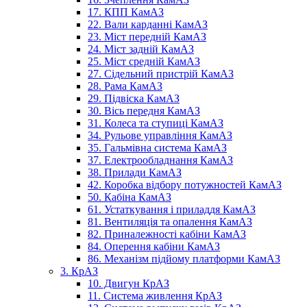
17. КПП КамАЗ
22. Вали карданні КамАЗ
23. Міст передній КамАЗ
24. Міст задній КамАЗ
25. Міст средній КамАЗ
27. Сідельний пристрій КамАЗ
28. Рама КамАЗ
29. Підвіска КамАЗ
30. Вісь передня КамАЗ
31. Колеса та ступиці КамАЗ
34. Рульове управління КамАЗ
35. Гальмівна система КамАЗ
37. Електрообладнання КамАЗ
38. Прилади КамАЗ
42. Коробка відбору потужностей КамАЗ
50. Кабіна КамАЗ
61. Устаткування і приладдя КамАЗ
81. Вентиляція та опалення КамАЗ
82. Приналежності кабіни КамАЗ
84. Оперення кабіни КамАЗ
86. Механізм підйому платформи КамАЗ
3. КрАЗ
10. Двигун КрАЗ
11. Система живлення КрАЗ