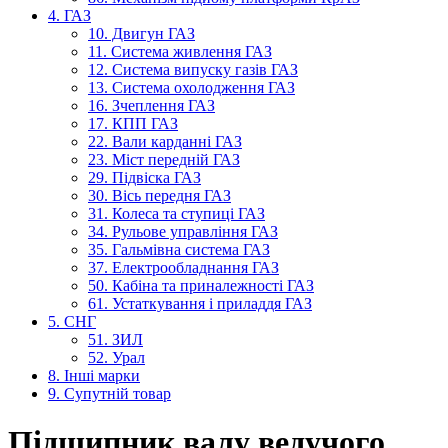
4. ГАЗ
10. Двигун ГАЗ
11. Система живлення ГАЗ
12. Система випуску газів ГАЗ
13. Система охолодження ГАЗ
16. Зчеплення ГАЗ
17. КПП ГАЗ
22. Вали карданні ГАЗ
23. Міст передній ГАЗ
29. Підвіска ГАЗ
30. Вісь передня ГАЗ
31. Колеса та ступиці ГАЗ
34. Рульове управління ГАЗ
35. Гальмівна система ГАЗ
37. Електрообладнання ГАЗ
50. Кабіна та приналежності ГАЗ
61. Устаткування і приладдя ГАЗ
5. СНГ
51. ЗИЛ
52. Урал
8. Інші марки
9. Супутній товар
Підшипник валу ведучого