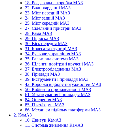
18. Роздавальна коробка МАЗ
22. Вали карданні МАЗ
23. Міст передній МАЗ
24. Міст задній МАЗ
25. Міст середній МАЗ
27. Сідельний пристрій МАЗ
28. Рама МАЗ
29. Підвіска МАЗ
30. Вісь передня МАЗ
31. Колеса та ступиці МАЗ
34. Рульове управління МАЗ
35. Гальмівна система МАЗ
36. Шланги повітряні кручені МАЗ
37. Електрообладнання МАЗ
38. Прилади МАЗ
39. Інструменти і приладдя МАЗ
42. Коробка відбору потужностей МАЗ
50. Кабіна та приналежності МАЗ
61. Устаткування і приладдя МАЗ
84. Оперення МАЗ
85. Платформа МАЗ
86. Механізм підйому платформи МАЗ
2. КамАЗ
10. Двигун КамАЗ
11. Система живлення КамАЗ