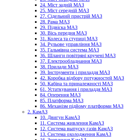
24. Міст задній МАЗ
25. Міст середній МАЗ
27. Сідельний пристрій МАЗ
28. Рама МАЗ
29. Підвіска МАЗ
30. Вісь передня МАЗ
31. Колеса та ступиці МАЗ
34. Рульове управління МАЗ
35. Гальмівна система МАЗ
36. Шланги повітряні кручені МАЗ
37. Електрообладнання МАЗ
38. Прилади МАЗ
39. Інструменти і приладдя МАЗ
42. Коробка відбору потужностей МАЗ
50. Кабіна та приналежності МАЗ
61. Устаткування і приладдя МАЗ
84. Оперення МАЗ
85. Платформа МАЗ
86. Механізм підйому платформи МАЗ
2. КамАЗ
10. Двигун КамАЗ
11. Система живлення КамАЗ
12. Система выпуску газів КамАЗ
13. Система охолодження КамАЗ
16. Зчеплення КамАЗ