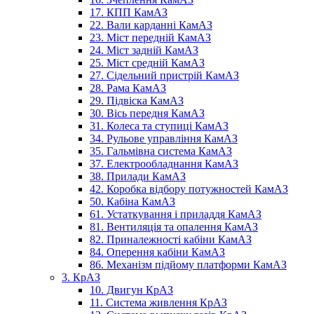
17. КПП КамАЗ
22. Вали карданні КамАЗ
23. Міст передній КамАЗ
24. Міст задній КамАЗ
25. Міст средній КамАЗ
27. Сідельний пристрій КамАЗ
28. Рама КамАЗ
29. Підвіска КамАЗ
30. Вісь передня КамАЗ
31. Колеса та ступиці КамАЗ
34. Рульове управління КамАЗ
35. Гальмівна система КамАЗ
37. Електрообладнання КамАЗ
38. Прилади КамАЗ
42. Коробка відбору потужностей КамАЗ
50. Кабіна КамАЗ
61. Устаткування і приладдя КамАЗ
81. Вентиляція та опалення КамАЗ
82. Приналежності кабіни КамАЗ
84. Оперення кабіни КамАЗ
86. Механізм підйому платформи КамАЗ
3. КрАЗ
10. Двигун КрАЗ
11. Система живлення КрАЗ