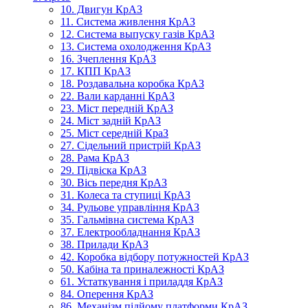
10. Двигун КрАЗ
11. Система живлення КрАЗ
12. Система выпуску газів КрАЗ
13. Система охолодження КрАЗ
16. Зчеплення КрАЗ
17. КПП КрАЗ
18. Роздавальна коробка КрАЗ
22. Вали карданні КрАЗ
23. Міст передній КрАЗ
24. Міст задній КрАЗ
25. Міст середній КраЗ
27. Сідельний пристрій КрАЗ
28. Рама КрАЗ
29. Підвіска КрАЗ
30. Вісь передня КрАЗ
31. Колеса та ступиці КрАЗ
34. Рульове управління КрАЗ
35. Гальмівна система КрАЗ
37. Електрообладнання КрАЗ
38. Прилади КрАЗ
42. Коробка відбору потужностей КрАЗ
50. Кабіна та приналежності КрАЗ
61. Устаткування і приладдя КрАЗ
84. Оперення КрАЗ
86. Механізм підйому платформи КрАЗ