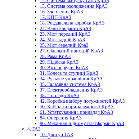
12. Система выпуску газів КрАЗ
13. Система охолодження КрАЗ
16. Зчеплення КрАЗ
17. КПП КрАЗ
18. Роздавальна коробка КрАЗ
22. Вали карданні КрАЗ
23. Міст передній КрАЗ
24. Міст задній КрАЗ
25. Міст середній КраЗ
27. Сідельний пристрій КрАЗ
28. Рама КрАЗ
29. Підвіска КрАЗ
30. Вісь передня КрАЗ
31. Колеса та ступиці КрАЗ
34. Рульове управління КрАЗ
35. Гальмівна система КрАЗ
37. Електрообладнання КрАЗ
38. Прилади КрАЗ
42. Коробка відбору потужностей КрАЗ
50. Кабіна та приналежності КрАЗ
61. Устаткування і приладдя КрАЗ
84. Оперення КрАЗ
86. Механізм підйому платформи КрАЗ
4. ГАЗ
10. Двигун ГАЗ