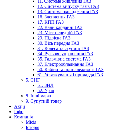
11. Система живлення ГАЗ
12. Система випуску газів ГАЗ
13. Система охолодження ГАЗ
16. Зчеплення ГАЗ
17. КПП ГАЗ
22. Вали карданні ГАЗ
23. Міст передній ГАЗ
29. Підвіска ГАЗ
30. Вісь передня ГАЗ
31. Колеса та ступиці ГАЗ
34. Рульове управління ГАЗ
35. Гальмівна система ГАЗ
37. Електрообладнання ГАЗ
50. Кабіна та приналежності ГАЗ
61. Устаткування і приладдя ГАЗ
5. СНГ
51. ЗИЛ
52. Урал
8. Інші марки
9. Супутній товар
Акції
Інфо
Компанія
Місія
Історія