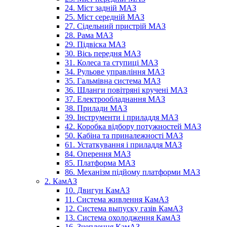
24. Міст задній МАЗ
25. Міст середній МАЗ
27. Сідельний пристрій МАЗ
28. Рама МАЗ
29. Підвіска МАЗ
30. Вісь передня МАЗ
31. Колеса та ступиці МАЗ
34. Рульове управління МАЗ
35. Гальмівна система МАЗ
36. Шланги повітряні кручені МАЗ
37. Електрообладнання МАЗ
38. Прилади МАЗ
39. Інструменти і приладдя МАЗ
42. Коробка відбору потужностей МАЗ
50. Кабіна та приналежності МАЗ
61. Устаткування і приладдя МАЗ
84. Оперення МАЗ
85. Платформа МАЗ
86. Механізм підйому платформи МАЗ
2. КамАЗ
10. Двигун КамАЗ
11. Система живлення КамАЗ
12. Система выпуску газів КамАЗ
13. Система охолодження КамАЗ
16. Зчеплення КамАЗ