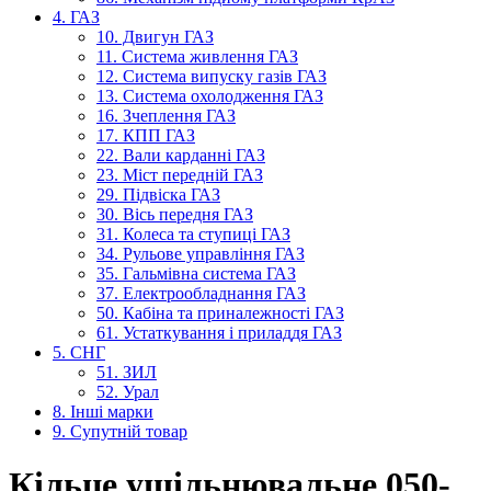
4. ГАЗ
10. Двигун ГАЗ
11. Система живлення ГАЗ
12. Система випуску газів ГАЗ
13. Система охолодження ГАЗ
16. Зчеплення ГАЗ
17. КПП ГАЗ
22. Вали карданні ГАЗ
23. Міст передній ГАЗ
29. Підвіска ГАЗ
30. Вісь передня ГАЗ
31. Колеса та ступиці ГАЗ
34. Рульове управління ГАЗ
35. Гальмівна система ГАЗ
37. Електрообладнання ГАЗ
50. Кабіна та приналежності ГАЗ
61. Устаткування і приладдя ГАЗ
5. СНГ
51. ЗИЛ
52. Урал
8. Інші марки
9. Супутній товар
Кільце ущільнювальне 050-