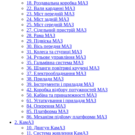
18. Роздавальна коробка МАЗ
22. Вали карданні МАЗ
23. Міст передній МАЗ
24. Міст задній МАЗ
25. Міст середній МАЗ
27. Сідельний пристрій МАЗ
28. Рама МАЗ
29. Підвіска МАЗ
30. Вісь передня МАЗ
31. Колеса та ступиці МАЗ
34. Рульове управління МАЗ
35. Гальмівна система МАЗ
36. Шланги повітряні кручені МАЗ
37. Електрообладнання МАЗ
38. Прилади МАЗ
39. Інструменти і приладдя МАЗ
42. Коробка відбору потужностей МАЗ
50. Кабіна та приналежності МАЗ
61. Устаткування і приладдя МАЗ
84. Оперення МАЗ
85. Платформа МАЗ
86. Механізм підйому платформи МАЗ
2. КамАЗ
10. Двигун КамАЗ
11. Система живлення КамАЗ