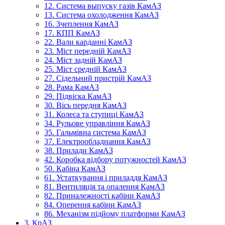
12. Система выпуску газів КамАЗ
13. Система охолодження КамАЗ
16. Зчеплення КамАЗ
17. КПП КамАЗ
22. Вали карданні КамАЗ
23. Міст передній КамАЗ
24. Міст задній КамАЗ
25. Міст средній КамАЗ
27. Сідельний пристрій КамАЗ
28. Рама КамАЗ
29. Підвіска КамАЗ
30. Вісь передня КамАЗ
31. Колеса та ступиці КамАЗ
34. Рульове управління КамАЗ
35. Гальмівна система КамАЗ
37. Електрообладнання КамАЗ
38. Прилади КамАЗ
42. Коробка відбору потужностей КамАЗ
50. Кабіна КамАЗ
61. Устаткування і приладдя КамАЗ
81. Вентиляція та опалення КамАЗ
82. Приналежності кабіни КамАЗ
84. Оперення кабіни КамАЗ
86. Механізм підйому платформи КамАЗ
3. КрАЗ