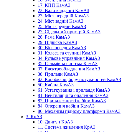
17. КПП КамАЗ
22. Вали карданні КамАЗ
23. Міст передній КамАЗ
24. Міст задній КамАЗ
25. Міст средній КамАЗ
27. Сідельний пристрій КамАЗ
28. Рама КамАЗ
29. Підвіска КамАЗ
30. Вісь передня КамАЗ
31. Колеса та ступиці КамАЗ
34. Рульове управління КамАЗ
35. Гальмівна система КамАЗ
37. Електрообладнання КамАЗ
38. Прилади КамАЗ
42. Коробка відбору потужностей КамАЗ
50. Кабіна КамАЗ
61. Устаткування і приладдя КамАЗ
81. Вентиляція та опалення КамАЗ
82. Приналежності кабіни КамАЗ
84. Оперення кабіни КамАЗ
86. Механізм підйому платформи КамАЗ
3. КрАЗ
10. Двигун КрАЗ
11. Система живлення КрАЗ