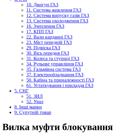
10. Двигун ГАЗ
11. Система живлення ГАЗ
12. Система випуску газів ГАЗ
13. Система охолодження ГАЗ
16. Зчеплення ГАЗ
17. КПП ГАЗ
22. Вали карданні ГАЗ
23. Міст передній ГАЗ
29. Підвіска ГАЗ
30. Вісь передня ГАЗ
31. Колеса та ступиці ГАЗ
34. Рульове управління ГАЗ
35. Гальмівна система ГАЗ
37. Електрообладнання ГАЗ
50. Кабіна та приналежності ГАЗ
61. Устаткування і приладдя ГАЗ
5. СНГ
51. ЗИЛ
52. Урал
8. Інші марки
9. Супутній товар
Вилка муфти блокування