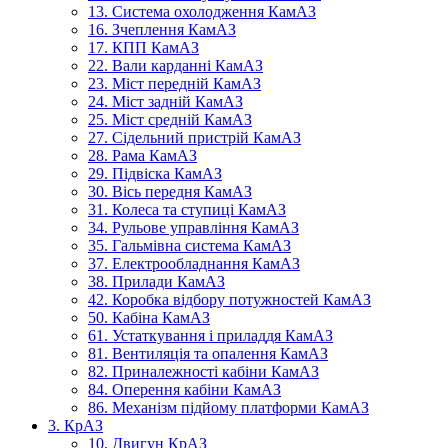
13. Система охолодження КамАЗ
16. Зчеплення КамАЗ
17. КПП КамАЗ
22. Вали карданні КамАЗ
23. Міст передній КамАЗ
24. Міст задній КамАЗ
25. Міст средній КамАЗ
27. Сідельний пристрій КамАЗ
28. Рама КамАЗ
29. Підвіска КамАЗ
30. Вісь передня КамАЗ
31. Колеса та ступиці КамАЗ
34. Рульове управління КамАЗ
35. Гальмівна система КамАЗ
37. Електрообладнання КамАЗ
38. Прилади КамАЗ
42. Коробка відбору потужностей КамАЗ
50. Кабіна КамАЗ
61. Устаткування і приладдя КамАЗ
81. Вентиляція та опалення КамАЗ
82. Приналежності кабіни КамАЗ
84. Оперення кабіни КамАЗ
86. Механізм підйому платформи КамАЗ
3. КрАЗ
10. Двигун КрАЗ