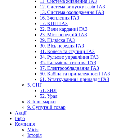
11. Система живлення ГАЗ
12. Система випуску газів ГАЗ
13. Система охолодження ГАЗ
16. Зчеплення ГАЗ
17. КПП ГАЗ
22. Вали карданні ГАЗ
23. Міст передній ГАЗ
29. Підвіска ГАЗ
30. Вісь передня ГАЗ
31. Колеса та ступиці ГАЗ
34. Рульове управління ГАЗ
35. Гальмівна система ГАЗ
37. Електрообладнання ГАЗ
50. Кабіна та приналежності ГАЗ
61. Устаткування і приладдя ГАЗ
5. СНГ
51. ЗИЛ
52. Урал
8. Інші марки
9. Супутній товар
Акції
Інфо
Компанія
Місія
Історія