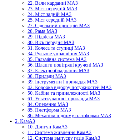
22. Вали карданні МАЗ
23. Міст передній МАЗ
24. Міст задній МАЗ
25. Міст середній МАЗ
27. Сідельний пристрій МАЗ
28. Рама МАЗ
29. Підвіска МАЗ
30. Вісь передня МАЗ
31. Колеса та ступиці МАЗ
34. Рульове управління МАЗ
35. Гальмівна система МАЗ
36. Шланги повітряні кручені МАЗ
37. Електрообладнання МАЗ
38. Прилади МАЗ
39. Інструменти і приладдя МАЗ
42. Коробка відбору потужностей МАЗ
50. Кабіна та приналежності МАЗ
61. Устаткування і приладдя МАЗ
84. Оперення МАЗ
85. Платформа МАЗ
86. Механізм підйому платформи МАЗ
2. КамАЗ
10. Двигун КамАЗ
11. Система живлення КамАЗ
12. Система выпуску газів КамАЗ