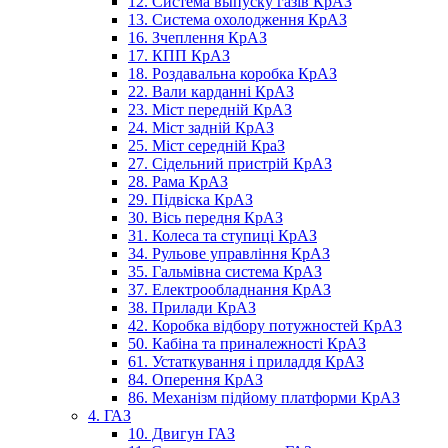
12. Система выпуску газів КрАЗ
13. Система охолодження КрАЗ
16. Зчеплення КрАЗ
17. КПП КрАЗ
18. Роздавальна коробка КрАЗ
22. Вали карданні КрАЗ
23. Міст передній КрАЗ
24. Міст задній КрАЗ
25. Міст середній КраЗ
27. Сідельний пристрій КрАЗ
28. Рама КрАЗ
29. Підвіска КрАЗ
30. Вісь передня КрАЗ
31. Колеса та ступиці КрАЗ
34. Рульове управління КрАЗ
35. Гальмівна система КрАЗ
37. Електрообладнання КрАЗ
38. Прилади КрАЗ
42. Коробка відбору потужностей КрАЗ
50. Кабіна та приналежності КрАЗ
61. Устаткування і приладдя КрАЗ
84. Оперення КрАЗ
86. Механізм підйому платформи КрАЗ
4. ГАЗ
10. Двигун ГАЗ