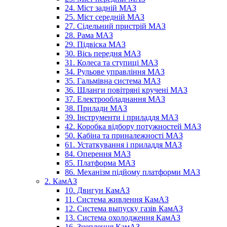
24. Міст задній МАЗ
25. Міст середній МАЗ
27. Сідельний пристрій МАЗ
28. Рама МАЗ
29. Підвіска МАЗ
30. Вісь передня МАЗ
31. Колеса та ступиці МАЗ
34. Рульове управління МАЗ
35. Гальмівна система МАЗ
36. Шланги повітряні кручені МАЗ
37. Електрообладнання МАЗ
38. Прилади МАЗ
39. Інструменти і приладдя МАЗ
42. Коробка відбору потужностей МАЗ
50. Кабіна та приналежності МАЗ
61. Устаткування і приладдя МАЗ
84. Оперення МАЗ
85. Платформа МАЗ
86. Механізм підйому платформи МАЗ
2. КамАЗ
10. Двигун КамАЗ
11. Система живлення КамАЗ
12. Система выпуску газів КамАЗ
13. Система охолодження КамАЗ
16. Зчеплення КамАЗ