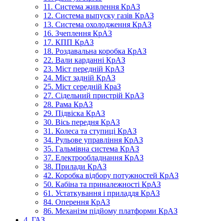
11. Система живлення КрАЗ
12. Система выпуску газів КрАЗ
13. Система охолодження КрАЗ
16. Зчеплення КрАЗ
17. КПП КрАЗ
18. Роздавальна коробка КрАЗ
22. Вали карданні КрАЗ
23. Міст передній КрАЗ
24. Міст задній КрАЗ
25. Міст середній КраЗ
27. Сідельний пристрій КрАЗ
28. Рама КрАЗ
29. Підвіска КрАЗ
30. Вісь передня КрАЗ
31. Колеса та ступиці КрАЗ
34. Рульове управління КрАЗ
35. Гальмівна система КрАЗ
37. Електрообладнання КрАЗ
38. Прилади КрАЗ
42. Коробка відбору потужностей КрАЗ
50. Кабіна та приналежності КрАЗ
61. Устаткування і приладдя КрАЗ
84. Оперення КрАЗ
86. Механізм підйому платформи КрАЗ
4. ГАЗ