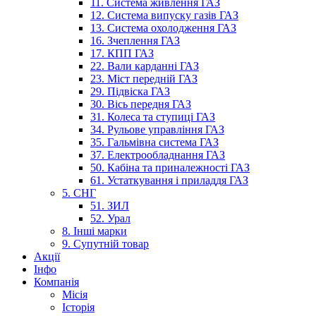
11. Система живлення ГАЗ
12. Система випуску газів ГАЗ
13. Система охолодження ГАЗ
16. Зчеплення ГАЗ
17. КПП ГАЗ
22. Вали карданні ГАЗ
23. Міст передній ГАЗ
29. Підвіска ГАЗ
30. Вісь передня ГАЗ
31. Колеса та ступиці ГАЗ
34. Рульове управління ГАЗ
35. Гальмівна система ГАЗ
37. Електрообладнання ГАЗ
50. Кабіна та приналежності ГАЗ
61. Устаткування і приладдя ГАЗ
5. СНГ
51. ЗИЛ
52. Урал
8. Інші марки
9. Супутній товар
Акції
Інфо
Компанія
Місія
Історія