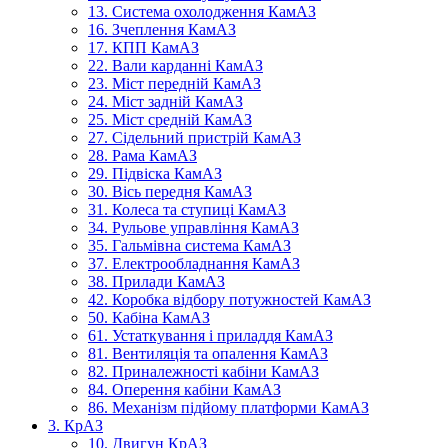
13. Система охолодження КамАЗ
16. Зчеплення КамАЗ
17. КПП КамАЗ
22. Вали карданні КамАЗ
23. Міст передній КамАЗ
24. Міст задній КамАЗ
25. Міст средній КамАЗ
27. Сідельний пристрій КамАЗ
28. Рама КамАЗ
29. Підвіска КамАЗ
30. Вісь передня КамАЗ
31. Колеса та ступиці КамАЗ
34. Рульове управління КамАЗ
35. Гальмівна система КамАЗ
37. Електрообладнання КамАЗ
38. Прилади КамАЗ
42. Коробка відбору потужностей КамАЗ
50. Кабіна КамАЗ
61. Устаткування і приладдя КамАЗ
81. Вентиляція та опалення КамАЗ
82. Приналежності кабіни КамАЗ
84. Оперення кабіни КамАЗ
86. Механізм підйому платформи КамАЗ
3. КрАЗ
10. Двигун КрАЗ