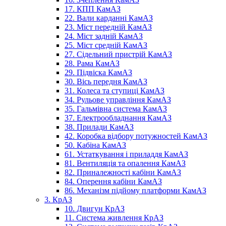
17. КПП КамАЗ
22. Вали карданні КамАЗ
23. Міст передній КамАЗ
24. Міст задній КамАЗ
25. Міст средній КамАЗ
27. Сідельний пристрій КамАЗ
28. Рама КамАЗ
29. Підвіска КамАЗ
30. Вісь передня КамАЗ
31. Колеса та ступиці КамАЗ
34. Рульове управління КамАЗ
35. Гальмівна система КамАЗ
37. Електрообладнання КамАЗ
38. Прилади КамАЗ
42. Коробка відбору потужностей КамАЗ
50. Кабіна КамАЗ
61. Устаткування і приладдя КамАЗ
81. Вентиляція та опалення КамАЗ
82. Приналежності кабіни КамАЗ
84. Оперення кабіни КамАЗ
86. Механізм підйому платформи КамАЗ
3. КрАЗ
10. Двигун КрАЗ
11. Система живлення КрАЗ