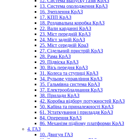
12. Система выпуску газів КрАЗ
13. Система охолодження КрАЗ
16. Зчеплення КрАЗ
17. КПП КрАЗ
18. Роздавальна коробка КрАЗ
22. Вали карданні КрАЗ
23. Міст передній КрАЗ
24. Міст задній КрАЗ
25. Міст середній КраЗ
27. Сідельний пристрій КрАЗ
28. Рама КрАЗ
29. Підвіска КрАЗ
30. Вісь передня КрАЗ
31. Колеса та ступиці КрАЗ
34. Рульове управління КрАЗ
35. Гальмівна система КрАЗ
37. Електрообладнання КрАЗ
38. Прилади КрАЗ
42. Коробка відбору потужностей КрАЗ
50. Кабіна та приналежності КрАЗ
61. Устаткування і приладдя КрАЗ
84. Оперення КрАЗ
86. Механізм підйому платформи КрАЗ
4. ГАЗ
10. Двигун ГАЗ