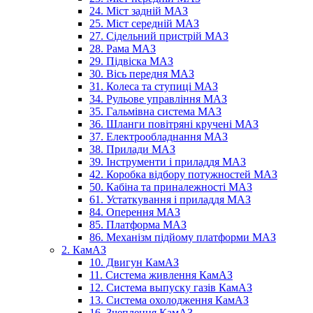
24. Міст задній МАЗ
25. Міст середній МАЗ
27. Сідельний пристрій МАЗ
28. Рама МАЗ
29. Підвіска МАЗ
30. Вісь передня МАЗ
31. Колеса та ступиці МАЗ
34. Рульове управління МАЗ
35. Гальмівна система МАЗ
36. Шланги повітряні кручені МАЗ
37. Електрообладнання МАЗ
38. Прилади МАЗ
39. Інструменти і приладдя МАЗ
42. Коробка відбору потужностей МАЗ
50. Кабіна та приналежності МАЗ
61. Устаткування і приладдя МАЗ
84. Оперення МАЗ
85. Платформа МАЗ
86. Механізм підйому платформи МАЗ
2. КамАЗ
10. Двигун КамАЗ
11. Система живлення КамАЗ
12. Система выпуску газів КамАЗ
13. Система охолодження КамАЗ
16. Зчеплення КамАЗ