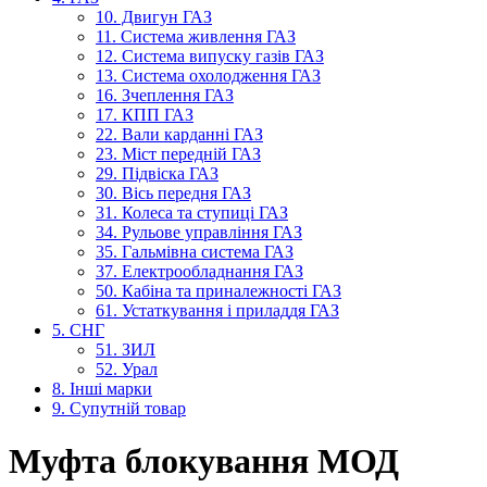
10. Двигун ГАЗ
11. Система живлення ГАЗ
12. Система випуску газів ГАЗ
13. Система охолодження ГАЗ
16. Зчеплення ГАЗ
17. КПП ГАЗ
22. Вали карданні ГАЗ
23. Міст передній ГАЗ
29. Підвіска ГАЗ
30. Вісь передня ГАЗ
31. Колеса та ступиці ГАЗ
34. Рульове управління ГАЗ
35. Гальмівна система ГАЗ
37. Електрообладнання ГАЗ
50. Кабіна та приналежності ГАЗ
61. Устаткування і приладдя ГАЗ
5. СНГ
51. ЗИЛ
52. Урал
8. Інші марки
9. Супутній товар
Муфта блокування МОД