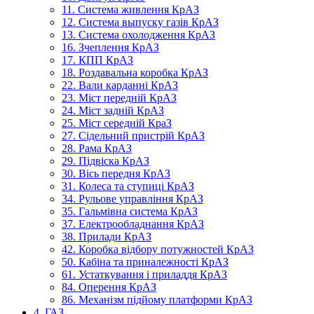
11. Система живлення КрАЗ
12. Система выпуску газів КрАЗ
13. Система охолодження КрАЗ
16. Зчеплення КрАЗ
17. КПП КрАЗ
18. Роздавальна коробка КрАЗ
22. Вали карданні КрАЗ
23. Міст передній КрАЗ
24. Міст задній КрАЗ
25. Міст середній КраЗ
27. Сідельний пристрій КрАЗ
28. Рама КрАЗ
29. Підвіска КрАЗ
30. Вісь передня КрАЗ
31. Колеса та ступиці КрАЗ
34. Рульове управління КрАЗ
35. Гальмівна система КрАЗ
37. Електрообладнання КрАЗ
38. Прилади КрАЗ
42. Коробка відбору потужностей КрАЗ
50. Кабіна та приналежності КрАЗ
61. Устаткування і приладдя КрАЗ
84. Оперення КрАЗ
86. Механізм підйому платформи КрАЗ
4. ГАЗ