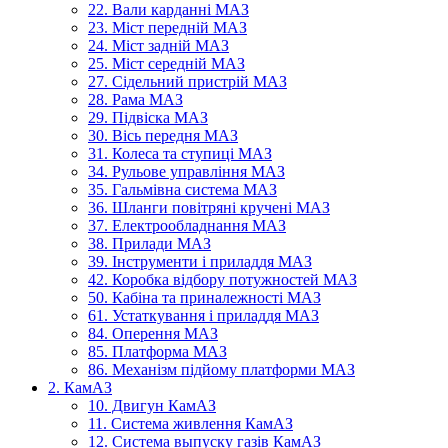
22. Вали карданні МАЗ
23. Міст передній МАЗ
24. Міст задній МАЗ
25. Міст середній МАЗ
27. Сідельний пристрій МАЗ
28. Рама МАЗ
29. Підвіска МАЗ
30. Вісь передня МАЗ
31. Колеса та ступиці МАЗ
34. Рульове управління МАЗ
35. Гальмівна система МАЗ
36. Шланги повітряні кручені МАЗ
37. Електрообладнання МАЗ
38. Прилади МАЗ
39. Інструменти і приладдя МАЗ
42. Коробка відбору потужностей МАЗ
50. Кабіна та приналежності МАЗ
61. Устаткування і приладдя МАЗ
84. Оперення МАЗ
85. Платформа МАЗ
86. Механізм підйому платформи МАЗ
2. КамАЗ
10. Двигун КамАЗ
11. Система живлення КамАЗ
12. Система выпуску газів КамАЗ