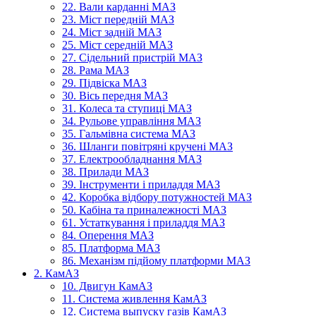
22. Вали карданні МАЗ
23. Міст передній МАЗ
24. Міст задній МАЗ
25. Міст середній МАЗ
27. Сідельний пристрій МАЗ
28. Рама МАЗ
29. Підвіска МАЗ
30. Вісь передня МАЗ
31. Колеса та ступиці МАЗ
34. Рульове управління МАЗ
35. Гальмівна система МАЗ
36. Шланги повітряні кручені МАЗ
37. Електрообладнання МАЗ
38. Прилади МАЗ
39. Інструменти і приладдя МАЗ
42. Коробка відбору потужностей МАЗ
50. Кабіна та приналежності МАЗ
61. Устаткування і приладдя МАЗ
84. Оперення МАЗ
85. Платформа МАЗ
86. Механізм підйому платформи МАЗ
2. КамАЗ
10. Двигун КамАЗ
11. Система живлення КамАЗ
12. Система выпуску газів КамАЗ