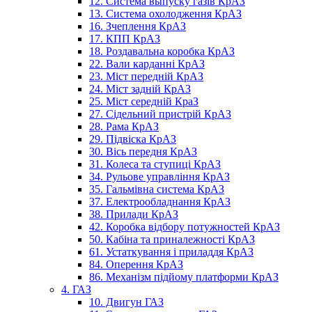
12. Система выпуску газів КрАЗ
13. Система охолодження КрАЗ
16. Зчеплення КрАЗ
17. КПП КрАЗ
18. Роздавальна коробка КрАЗ
22. Вали карданні КрАЗ
23. Міст передній КрАЗ
24. Міст задній КрАЗ
25. Міст середній КраЗ
27. Сідельний пристрій КрАЗ
28. Рама КрАЗ
29. Підвіска КрАЗ
30. Вісь передня КрАЗ
31. Колеса та ступиці КрАЗ
34. Рульове управління КрАЗ
35. Гальмівна система КрАЗ
37. Електрообладнання КрАЗ
38. Прилади КрАЗ
42. Коробка відбору потужностей КрАЗ
50. Кабіна та приналежності КрАЗ
61. Устаткування і приладдя КрАЗ
84. Оперення КрАЗ
86. Механізм підйому платформи КрАЗ
4. ГАЗ
10. Двигун ГАЗ