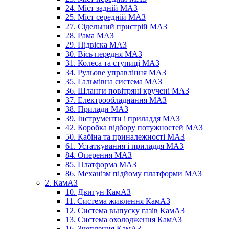
24. Міст задній МАЗ
25. Міст середній МАЗ
27. Сідельний пристрій МАЗ
28. Рама МАЗ
29. Підвіска МАЗ
30. Вісь передня МАЗ
31. Колеса та ступиці МАЗ
34. Рульове управління МАЗ
35. Гальмівна система МАЗ
36. Шланги повітряні кручені МАЗ
37. Електрообладнання МАЗ
38. Прилади МАЗ
39. Інструменти і приладдя МАЗ
42. Коробка відбору потужностей МАЗ
50. Кабіна та приналежності МАЗ
61. Устаткування і приладдя МАЗ
84. Оперення МАЗ
85. Платформа МАЗ
86. Механізм підйому платформи МАЗ
2. КамАЗ
10. Двигун КамАЗ
11. Система живлення КамАЗ
12. Система выпуску газів КамАЗ
13. Система охолодження КамАЗ
16. Зчеплення КамАЗ