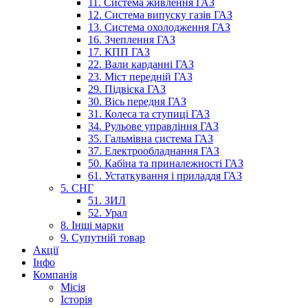
11. Система живлення ГАЗ
12. Система випуску газів ГАЗ
13. Система охолодження ГАЗ
16. Зчеплення ГАЗ
17. КПП ГАЗ
22. Вали карданні ГАЗ
23. Міст передній ГАЗ
29. Підвіска ГАЗ
30. Вісь передня ГАЗ
31. Колеса та ступиці ГАЗ
34. Рульове управління ГАЗ
35. Гальмівна система ГАЗ
37. Електрообладнання ГАЗ
50. Кабіна та приналежності ГАЗ
61. Устаткування і приладдя ГАЗ
5. СНГ
51. ЗИЛ
52. Урал
8. Інші марки
9. Супутній товар
Акції
Інфо
Компанія
Місія
Історія