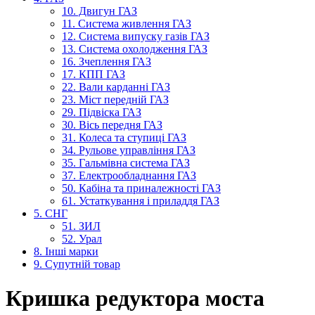
10. Двигун ГАЗ
11. Система живлення ГАЗ
12. Система випуску газів ГАЗ
13. Система охолодження ГАЗ
16. Зчеплення ГАЗ
17. КПП ГАЗ
22. Вали карданні ГАЗ
23. Міст передній ГАЗ
29. Підвіска ГАЗ
30. Вісь передня ГАЗ
31. Колеса та ступиці ГАЗ
34. Рульове управління ГАЗ
35. Гальмівна система ГАЗ
37. Електрообладнання ГАЗ
50. Кабіна та приналежності ГАЗ
61. Устаткування і приладдя ГАЗ
5. СНГ
51. ЗИЛ
52. Урал
8. Інші марки
9. Супутній товар
Кришка редуктора моста