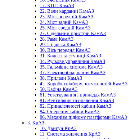
17. КПП КамАЗ
22. Вали карданні КамАЗ
23. Міст передній КамАЗ
24. Міст задній КамАЗ
25. Міст средній КамАЗ
27. Сідельний пристрій КамАЗ
28. Рама КамАЗ
29. Підвіска КамАЗ
30. Вісь передня КамАЗ
31. Колеса та ступиці КамАЗ
34. Рульове управління КамАЗ
35. Гальмівна система КамАЗ
37. Електрообладнання КамАЗ
38. Прилади КамАЗ
42. Коробка відбору потужностей КамАЗ
50. Кабіна КамАЗ
61. Устаткування і приладдя КамАЗ
81. Вентиляція та опалення КамАЗ
82. Приналежності кабіни КамАЗ
84. Оперення кабіни КамАЗ
86. Механізм підйому платформи КамАЗ
3. КрАЗ
10. Двигун КрАЗ
11. Система живлення КрАЗ