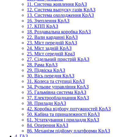
11. Система живлення КрАЗ
12. Система выпуску газів КрАЗ
13. Система охолодження КрАЗ
16. Зчеплення КрАЗ
17. КПП КрАЗ
18. Роздавальна коробка КрАЗ
22. Вали карданні КрАЗ
23. Міст передній КрАЗ
24. Міст задній КрАЗ
25. Міст середній КраЗ
27. Сідельний пристрій КрАЗ
28. Рама КрАЗ
29. Підвіска КрАЗ
30. Вісь передня КрАЗ
31. Колеса та ступиці КрАЗ
34. Рульове управління КрАЗ
35. Гальмівна система КрАЗ
37. Електрообладнання КрАЗ
38. Прилади КрАЗ
42. Коробка відбору потужностей КрАЗ
50. Кабіна та приналежності КрАЗ
61. Устаткування і приладдя КрАЗ
84. Оперення КрАЗ
86. Механізм підйому платформи КрАЗ
4. ГАЗ