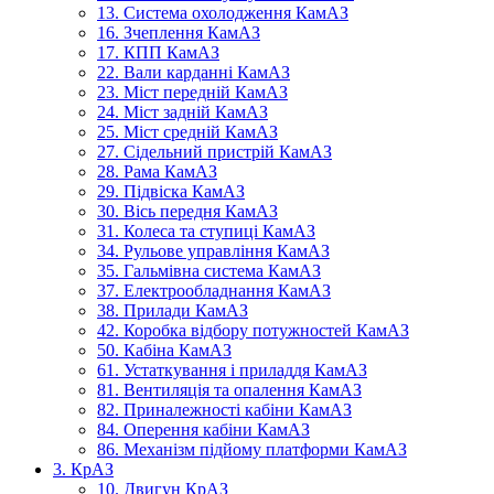
13. Система охолодження КамАЗ
16. Зчеплення КамАЗ
17. КПП КамАЗ
22. Вали карданні КамАЗ
23. Міст передній КамАЗ
24. Міст задній КамАЗ
25. Міст средній КамАЗ
27. Сідельний пристрій КамАЗ
28. Рама КамАЗ
29. Підвіска КамАЗ
30. Вісь передня КамАЗ
31. Колеса та ступиці КамАЗ
34. Рульове управління КамАЗ
35. Гальмівна система КамАЗ
37. Електрообладнання КамАЗ
38. Прилади КамАЗ
42. Коробка відбору потужностей КамАЗ
50. Кабіна КамАЗ
61. Устаткування і приладдя КамАЗ
81. Вентиляція та опалення КамАЗ
82. Приналежності кабіни КамАЗ
84. Оперення кабіни КамАЗ
86. Механізм підйому платформи КамАЗ
3. КрАЗ
10. Двигун КрАЗ