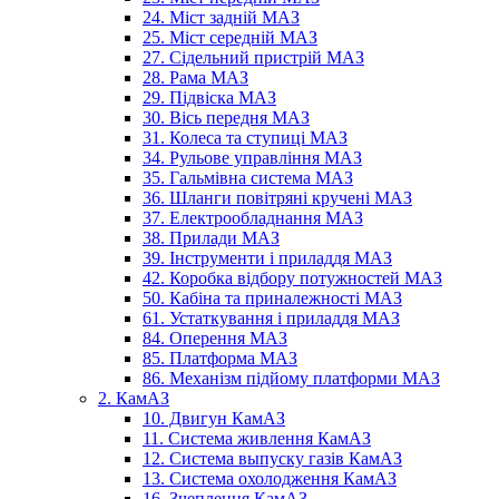
24. Міст задній МАЗ
25. Міст середній МАЗ
27. Сідельний пристрій МАЗ
28. Рама МАЗ
29. Підвіска МАЗ
30. Вісь передня МАЗ
31. Колеса та ступиці МАЗ
34. Рульове управління МАЗ
35. Гальмівна система МАЗ
36. Шланги повітряні кручені МАЗ
37. Електрообладнання МАЗ
38. Прилади МАЗ
39. Інструменти і приладдя МАЗ
42. Коробка відбору потужностей МАЗ
50. Кабіна та приналежності МАЗ
61. Устаткування і приладдя МАЗ
84. Оперення МАЗ
85. Платформа МАЗ
86. Механізм підйому платформи МАЗ
2. КамАЗ
10. Двигун КамАЗ
11. Система живлення КамАЗ
12. Система выпуску газів КамАЗ
13. Система охолодження КамАЗ
16. Зчеплення КамАЗ