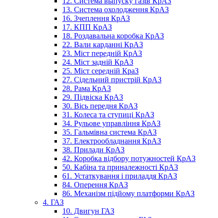
12. Система выпуску газів КрАЗ
13. Система охолодження КрАЗ
16. Зчеплення КрАЗ
17. КПП КрАЗ
18. Роздавальна коробка КрАЗ
22. Вали карданні КрАЗ
23. Міст передній КрАЗ
24. Міст задній КрАЗ
25. Міст середній КраЗ
27. Сідельний пристрій КрАЗ
28. Рама КрАЗ
29. Підвіска КрАЗ
30. Вісь передня КрАЗ
31. Колеса та ступиці КрАЗ
34. Рульове управління КрАЗ
35. Гальмівна система КрАЗ
37. Електрообладнання КрАЗ
38. Прилади КрАЗ
42. Коробка відбору потужностей КрАЗ
50. Кабіна та приналежності КрАЗ
61. Устаткування і приладдя КрАЗ
84. Оперення КрАЗ
86. Механізм підйому платформи КрАЗ
4. ГАЗ
10. Двигун ГАЗ