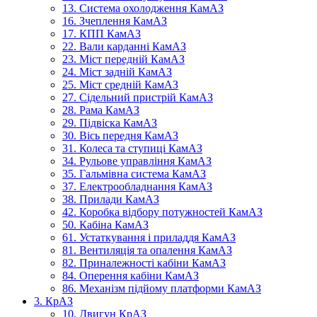
13. Система охолодження КамАЗ
16. Зчеплення КамАЗ
17. КПП КамАЗ
22. Вали карданні КамАЗ
23. Міст передній КамАЗ
24. Міст задній КамАЗ
25. Міст средній КамАЗ
27. Сідельний пристрій КамАЗ
28. Рама КамАЗ
29. Підвіска КамАЗ
30. Вісь передня КамАЗ
31. Колеса та ступиці КамАЗ
34. Рульове управління КамАЗ
35. Гальмівна система КамАЗ
37. Електрообладнання КамАЗ
38. Прилади КамАЗ
42. Коробка відбору потужностей КамАЗ
50. Кабіна КамАЗ
61. Устаткування і приладдя КамАЗ
81. Вентиляція та опалення КамАЗ
82. Приналежності кабіни КамАЗ
84. Оперення кабіни КамАЗ
86. Механізм підйому платформи КамАЗ
3. КрАЗ
10. Двигун КрАЗ