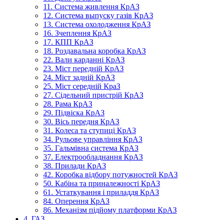
11. Система живлення КрАЗ
12. Система выпуску газів КрАЗ
13. Система охолодження КрАЗ
16. Зчеплення КрАЗ
17. КПП КрАЗ
18. Роздавальна коробка КрАЗ
22. Вали карданні КрАЗ
23. Міст передній КрАЗ
24. Міст задній КрАЗ
25. Міст середній КраЗ
27. Сідельний пристрій КрАЗ
28. Рама КрАЗ
29. Підвіска КрАЗ
30. Вісь передня КрАЗ
31. Колеса та ступиці КрАЗ
34. Рульове управління КрАЗ
35. Гальмівна система КрАЗ
37. Електрообладнання КрАЗ
38. Прилади КрАЗ
42. Коробка відбору потужностей КрАЗ
50. Кабіна та приналежності КрАЗ
61. Устаткування і приладдя КрАЗ
84. Оперення КрАЗ
86. Механізм підйому платформи КрАЗ
4. ГАЗ