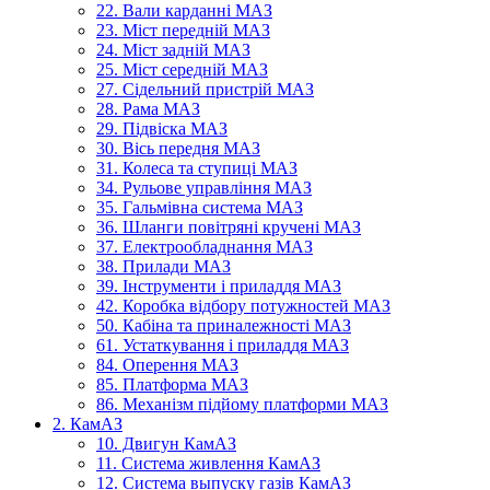
22. Вали карданні МАЗ
23. Міст передній МАЗ
24. Міст задній МАЗ
25. Міст середній МАЗ
27. Сідельний пристрій МАЗ
28. Рама МАЗ
29. Підвіска МАЗ
30. Вісь передня МАЗ
31. Колеса та ступиці МАЗ
34. Рульове управління МАЗ
35. Гальмівна система МАЗ
36. Шланги повітряні кручені МАЗ
37. Електрообладнання МАЗ
38. Прилади МАЗ
39. Інструменти і приладдя МАЗ
42. Коробка відбору потужностей МАЗ
50. Кабіна та приналежності МАЗ
61. Устаткування і приладдя МАЗ
84. Оперення МАЗ
85. Платформа МАЗ
86. Механізм підйому платформи МАЗ
2. КамАЗ
10. Двигун КамАЗ
11. Система живлення КамАЗ
12. Система выпуску газів КамАЗ