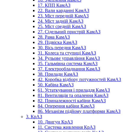
17. КПП КамАЗ
22. Вали карданні КамАЗ
23. Міст передній КамАЗ
24. Міст задній КамАЗ
25. Міст средній КамАЗ
27. Сідельний пристрій КамАЗ
28. Рама КамАЗ
29. Підвіска КамАЗ
30. Вісь передня КамАЗ
31. Колеса та ступиці КамАЗ
34. Рульове управління КамАЗ
35. Гальмівна система КамАЗ
37. Електрообладнання КамАЗ
38. Прилади КамАЗ
42. Коробка відбору потужностей КамАЗ
50. Кабіна КамАЗ
61. Устаткування і приладдя КамАЗ
81. Вентиляція та опалення КамАЗ
82. Приналежності кабіни КамАЗ
84. Оперення кабіни КамАЗ
86. Механізм підйому платформи КамАЗ
3. КрАЗ
10. Двигун КрАЗ
11. Система живлення КрАЗ