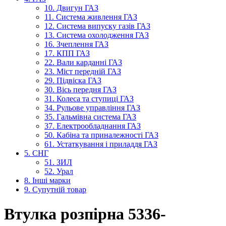
10. Двигун ГАЗ
11. Система живлення ГАЗ
12. Система випуску газів ГАЗ
13. Система охолодження ГАЗ
16. Зчеплення ГАЗ
17. КПП ГАЗ
22. Вали карданні ГАЗ
23. Міст передній ГАЗ
29. Підвіска ГАЗ
30. Вісь передня ГАЗ
31. Колеса та ступиці ГАЗ
34. Рульове управління ГАЗ
35. Гальмівна система ГАЗ
37. Електрообладнання ГАЗ
50. Кабіна та приналежності ГАЗ
61. Устаткування і приладдя ГАЗ
5. СНГ
51. ЗИЛ
52. Урал
8. Інші марки
9. Супутній товар
Втулка розпірна 5336-