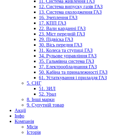
11. Система живлення ГАЗ
12. Система випуску газів ГАЗ
13. Система охолодження ГАЗ
16. Зчеплення ГАЗ
17. КПП ГАЗ
22. Вали карданні ГАЗ
23. Міст передній ГАЗ
29. Підвіска ГАЗ
30. Вісь передня ГАЗ
31. Колеса та ступиці ГАЗ
34. Рульове управління ГАЗ
35. Гальмівна система ГАЗ
37. Електрообладнання ГАЗ
50. Кабіна та приналежності ГАЗ
61. Устаткування і приладдя ГАЗ
5. СНГ
51. ЗИЛ
52. Урал
8. Інші марки
9. Супутній товар
Акції
Інфо
Компанія
Місія
Історія