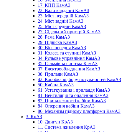
17. КПП КамАЗ
22. Вали карданні КамАЗ
23. Міст передній КамАЗ
24. Міст задній КамАЗ
25. Міст средній КамАЗ
27. Сідельний пристрій КамАЗ
28. Рама КамАЗ
29. Підвіска КамАЗ
30. Вісь передня КамАЗ
31. Колеса та ступиці КамАЗ
34. Рульове управління КамАЗ
35. Гальмівна система КамАЗ
37. Електрообладнання КамАЗ
38. Прилади КамАЗ
42. Коробка відбору потужностей КамАЗ
50. Кабіна КамАЗ
61. Устаткування і приладдя КамАЗ
81. Вентиляція та опалення КамАЗ
82. Приналежності кабіни КамАЗ
84. Оперення кабіни КамАЗ
86. Механізм підйому платформи КамАЗ
3. КрАЗ
10. Двигун КрАЗ
11. Система живлення КрАЗ