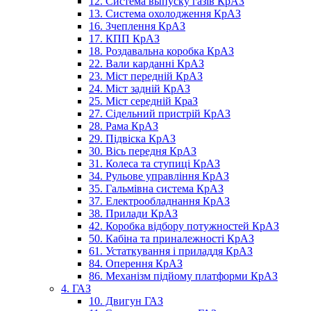
12. Система выпуску газів КрАЗ
13. Система охолодження КрАЗ
16. Зчеплення КрАЗ
17. КПП КрАЗ
18. Роздавальна коробка КрАЗ
22. Вали карданні КрАЗ
23. Міст передній КрАЗ
24. Міст задній КрАЗ
25. Міст середній КраЗ
27. Сідельний пристрій КрАЗ
28. Рама КрАЗ
29. Підвіска КрАЗ
30. Вісь передня КрАЗ
31. Колеса та ступиці КрАЗ
34. Рульове управління КрАЗ
35. Гальмівна система КрАЗ
37. Електрообладнання КрАЗ
38. Прилади КрАЗ
42. Коробка відбору потужностей КрАЗ
50. Кабіна та приналежності КрАЗ
61. Устаткування і приладдя КрАЗ
84. Оперення КрАЗ
86. Механізм підйому платформи КрАЗ
4. ГАЗ
10. Двигун ГАЗ