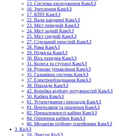
13. Система охолодження КамАЗ
16. Зчеплення КамАЗ
17. КПП КамАЗ
22. Вали карданні КамАЗ
23. Міст передній КамАЗ
24. Міст задній КамАЗ
25. Міст средній КамАЗ
27. Сідельний пристрій КамАЗ
28. Рама КамАЗ
29. Підвіска КамАЗ
30. Вісь передня КамАЗ
31. Колеса та ступиці КамАЗ
34. Рульове управління КамАЗ
35. Гальмівна система КамАЗ
37. Електрообладнання КамАЗ
38. Прилади КамАЗ
42. Коробка відбору потужностей КамАЗ
50. Кабіна КамАЗ
61. Устаткування і приладдя КамАЗ
81. Вентиляція та опалення КамАЗ
82. Приналежності кабіни КамАЗ
84. Оперення кабіни КамАЗ
86. Механізм підйому платформи КамАЗ
3. КрАЗ
10. Двигун КрАЗ