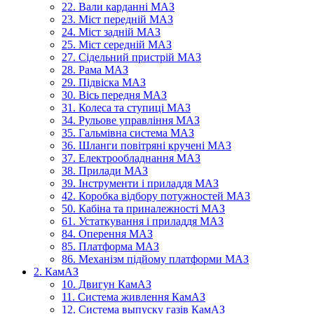
22. Вали карданні МАЗ
23. Міст передній МАЗ
24. Міст задній МАЗ
25. Міст середній МАЗ
27. Сідельний пристрій МАЗ
28. Рама МАЗ
29. Підвіска МАЗ
30. Вісь передня МАЗ
31. Колеса та ступиці МАЗ
34. Рульове управління МАЗ
35. Гальмівна система МАЗ
36. Шланги повітряні кручені МАЗ
37. Електрообладнання МАЗ
38. Прилади МАЗ
39. Інструменти і приладдя МАЗ
42. Коробка відбору потужностей МАЗ
50. Кабіна та приналежності МАЗ
61. Устаткування і приладдя МАЗ
84. Оперення МАЗ
85. Платформа МАЗ
86. Механізм підйому платформи МАЗ
2. КамАЗ
10. Двигун КамАЗ
11. Система живлення КамАЗ
12. Система выпуску газів КамАЗ