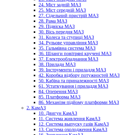
24. Міст задній МАЗ
25. Міст середній МАЗ
27. Сідельний пристрій МАЗ
28. Рама МАЗ
29. Підвіска МАЗ
30. Вісь передня МАЗ
31. Колеса та ступиці МАЗ
34. Рульове управління МАЗ
35. Гальмівна система МАЗ
36. Шланги повітряні кручені МАЗ
37. Електрообладнання МАЗ
38. Прилади МАЗ
39. Інструменти і приладдя МАЗ
42. Коробка відбору потужностей МАЗ
50. Кабіна та приналежності МАЗ
61. Устаткування і приладдя МАЗ
84. Оперення МАЗ
85. Платформа МАЗ
86. Механізм підйому платформи МАЗ
2. КамАЗ
10. Двигун КамАЗ
11. Система живлення КамАЗ
12. Система выпуску газів КамАЗ
13. Система охолодження КамАЗ
16. Зчеплення КамАЗ