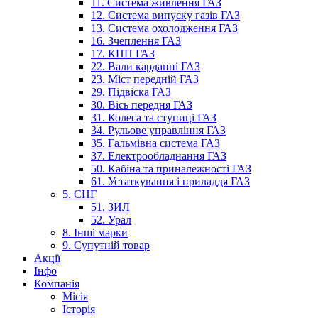
11. Система живлення ГАЗ
12. Система випуску газів ГАЗ
13. Система охолодження ГАЗ
16. Зчеплення ГАЗ
17. КПП ГАЗ
22. Вали карданні ГАЗ
23. Міст передній ГАЗ
29. Підвіска ГАЗ
30. Вісь передня ГАЗ
31. Колеса та ступиці ГАЗ
34. Рульове управління ГАЗ
35. Гальмівна система ГАЗ
37. Електрообладнання ГАЗ
50. Кабіна та приналежності ГАЗ
61. Устаткування і приладдя ГАЗ
5. СНГ
51. ЗИЛ
52. Урал
8. Інші марки
9. Супутній товар
Акції
Інфо
Компанія
Місія
Історія