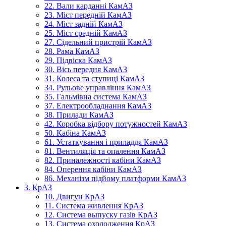
22. Вали карданні КамАЗ
23. Міст передній КамАЗ
24. Міст задній КамАЗ
25. Міст средній КамАЗ
27. Сідельний пристрій КамАЗ
28. Рама КамАЗ
29. Підвіска КамАЗ
30. Вісь передня КамАЗ
31. Колеса та ступиці КамАЗ
34. Рульове управління КамАЗ
35. Гальмівна система КамАЗ
37. Електрообладнання КамАЗ
38. Прилади КамАЗ
42. Коробка відбору потужностей КамАЗ
50. Кабіна КамАЗ
61. Устаткування і приладдя КамАЗ
81. Вентиляція та опалення КамАЗ
82. Приналежності кабіни КамАЗ
84. Оперення кабіни КамАЗ
86. Механізм підйому платформи КамАЗ
3. КрАЗ
10. Двигун КрАЗ
11. Система живлення КрАЗ
12. Система выпуску газів КрАЗ
13. Система охолодження КрАЗ