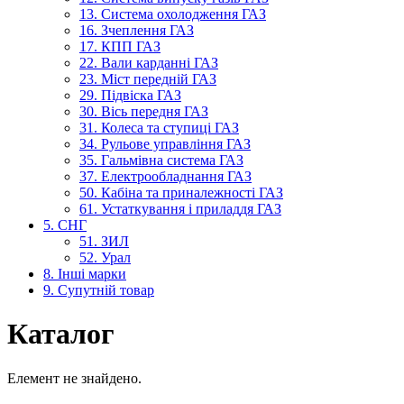
13. Система охолодження ГАЗ
16. Зчеплення ГАЗ
17. КПП ГАЗ
22. Вали карданні ГАЗ
23. Міст передній ГАЗ
29. Підвіска ГАЗ
30. Вісь передня ГАЗ
31. Колеса та ступиці ГАЗ
34. Рульове управління ГАЗ
35. Гальмівна система ГАЗ
37. Електрообладнання ГАЗ
50. Кабіна та приналежності ГАЗ
61. Устаткування і приладдя ГАЗ
5. СНГ
51. ЗИЛ
52. Урал
8. Інші марки
9. Супутній товар
Каталог
Елемент не знайдено.