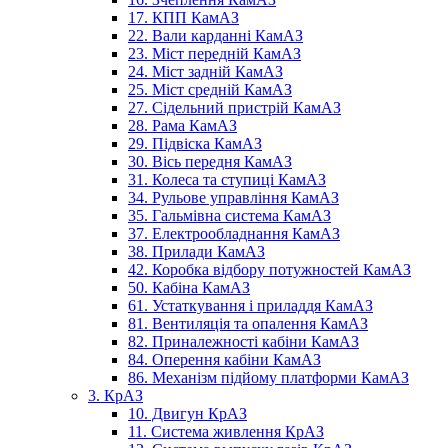
17. КПП КамАЗ
22. Вали карданні КамАЗ
23. Міст передній КамАЗ
24. Міст задній КамАЗ
25. Міст средній КамАЗ
27. Сідельний пристрій КамАЗ
28. Рама КамАЗ
29. Підвіска КамАЗ
30. Вісь передня КамАЗ
31. Колеса та ступиці КамАЗ
34. Рульове управління КамАЗ
35. Гальмівна система КамАЗ
37. Електрообладнання КамАЗ
38. Прилади КамАЗ
42. Коробка відбору потужностей КамАЗ
50. Кабіна КамАЗ
61. Устаткування і приладдя КамАЗ
81. Вентиляція та опалення КамАЗ
82. Приналежності кабіни КамАЗ
84. Оперення кабіни КамАЗ
86. Механізм підйому платформи КамАЗ
3. КрАЗ
10. Двигун КрАЗ
11. Система живлення КрАЗ