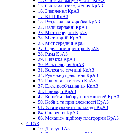
12. Система выпуску газів КрАЗ
13. Система охолодження КрАЗ
16. Зчеплення КрАЗ
17. КПП КрАЗ
18. Роздавальна коробка КрАЗ
22. Вали карданні КрАЗ
23. Міст передній КрАЗ
24. Міст задній КрАЗ
25. Міст середній КраЗ
27. Сідельний пристрій КрАЗ
28. Рама КрАЗ
29. Підвіска КрАЗ
30. Вісь передня КрАЗ
31. Колеса та ступиці КрАЗ
34. Рульове управління КрАЗ
35. Гальмівна система КрАЗ
37. Електрообладнання КрАЗ
38. Прилади КрАЗ
42. Коробка відбору потужностей КрАЗ
50. Кабіна та приналежності КрАЗ
61. Устаткування і приладдя КрАЗ
84. Оперення КрАЗ
86. Механізм підйому платформи КрАЗ
4. ГАЗ
10. Двигун ГАЗ