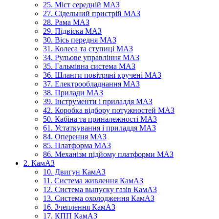
25. Міст середній МАЗ
27. Сідельний пристрій МАЗ
28. Рама МАЗ
29. Підвіска МАЗ
30. Вісь передня МАЗ
31. Колеса та ступиці МАЗ
34. Рульове управління МАЗ
35. Гальмівна система МАЗ
36. Шланги повітряні кручені МАЗ
37. Електрообладнання МАЗ
38. Прилади МАЗ
39. Інструменти і приладдя МАЗ
42. Коробка відбору потужностей МАЗ
50. Кабіна та приналежності МАЗ
61. Устаткування і приладдя МАЗ
84. Оперення МАЗ
85. Платформа МАЗ
86. Механізм підйому платформи МАЗ
2. КамАЗ
10. Двигун КамАЗ
11. Система живлення КамАЗ
12. Система выпуску газів КамАЗ
13. Система охолодження КамАЗ
16. Зчеплення КамАЗ
17. КПП КамАЗ