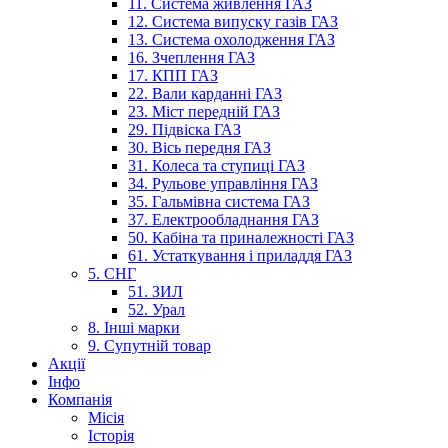
11. Система живлення ГАЗ
12. Система випуску газів ГАЗ
13. Система охолодження ГАЗ
16. Зчеплення ГАЗ
17. КПП ГАЗ
22. Вали карданні ГАЗ
23. Міст передній ГАЗ
29. Підвіска ГАЗ
30. Вісь передня ГАЗ
31. Колеса та ступиці ГАЗ
34. Рульове управління ГАЗ
35. Гальмівна система ГАЗ
37. Електрообладнання ГАЗ
50. Кабіна та приналежності ГАЗ
61. Устаткування і приладдя ГАЗ
5. СНГ
51. ЗИЛ
52. Урал
8. Інші марки
9. Супутній товар
Акції
Інфо
Компанія
Місія
Історія