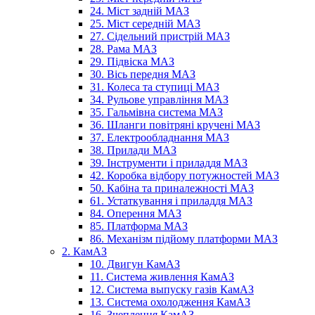
24. Міст задній МАЗ
25. Міст середній МАЗ
27. Сідельний пристрій МАЗ
28. Рама МАЗ
29. Підвіска МАЗ
30. Вісь передня МАЗ
31. Колеса та ступиці МАЗ
34. Рульове управління МАЗ
35. Гальмівна система МАЗ
36. Шланги повітряні кручені МАЗ
37. Електрообладнання МАЗ
38. Прилади МАЗ
39. Інструменти і приладдя МАЗ
42. Коробка відбору потужностей МАЗ
50. Кабіна та приналежності МАЗ
61. Устаткування і приладдя МАЗ
84. Оперення МАЗ
85. Платформа МАЗ
86. Механізм підйому платформи МАЗ
2. КамАЗ
10. Двигун КамАЗ
11. Система живлення КамАЗ
12. Система выпуску газів КамАЗ
13. Система охолодження КамАЗ
16. Зчеплення КамАЗ