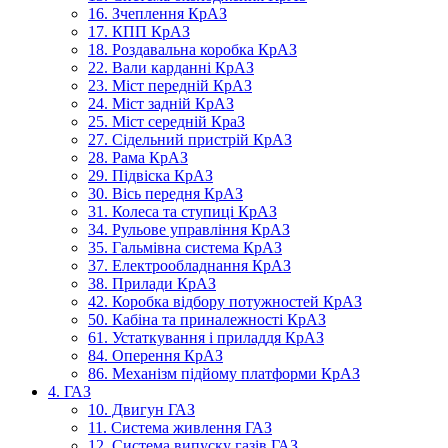
16. Зчеплення КрАЗ
17. КПП КрАЗ
18. Роздавальна коробка КрАЗ
22. Вали карданні КрАЗ
23. Міст передній КрАЗ
24. Міст задній КрАЗ
25. Міст середній КраЗ
27. Сідельний пристрій КрАЗ
28. Рама КрАЗ
29. Підвіска КрАЗ
30. Вісь передня КрАЗ
31. Колеса та ступиці КрАЗ
34. Рульове управління КрАЗ
35. Гальмівна система КрАЗ
37. Електрообладнання КрАЗ
38. Прилади КрАЗ
42. Коробка відбору потужностей КрАЗ
50. Кабіна та приналежності КрАЗ
61. Устаткування і приладдя КрАЗ
84. Оперення КрАЗ
86. Механізм підйому платформи КрАЗ
4. ГАЗ
10. Двигун ГАЗ
11. Система живлення ГАЗ
12. Система випуску газів ГАЗ