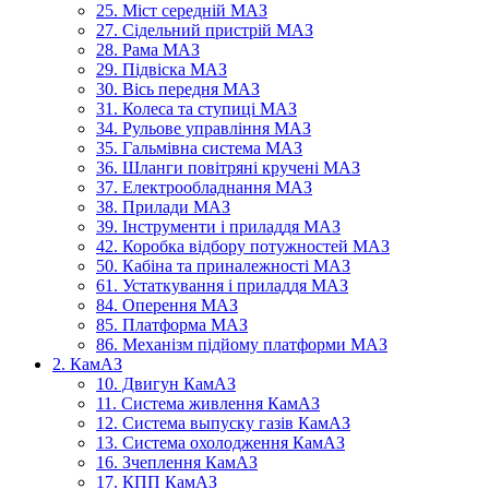
25. Міст середній МАЗ
27. Сідельний пристрій МАЗ
28. Рама МАЗ
29. Підвіска МАЗ
30. Вісь передня МАЗ
31. Колеса та ступиці МАЗ
34. Рульове управління МАЗ
35. Гальмівна система МАЗ
36. Шланги повітряні кручені МАЗ
37. Електрообладнання МАЗ
38. Прилади МАЗ
39. Інструменти і приладдя МАЗ
42. Коробка відбору потужностей МАЗ
50. Кабіна та приналежності МАЗ
61. Устаткування і приладдя МАЗ
84. Оперення МАЗ
85. Платформа МАЗ
86. Механізм підйому платформи МАЗ
2. КамАЗ
10. Двигун КамАЗ
11. Система живлення КамАЗ
12. Система выпуску газів КамАЗ
13. Система охолодження КамАЗ
16. Зчеплення КамАЗ
17. КПП КамАЗ