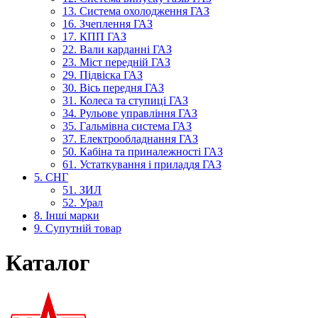
13. Система охолодження ГАЗ
16. Зчеплення ГАЗ
17. КПП ГАЗ
22. Вали карданні ГАЗ
23. Міст передній ГАЗ
29. Підвіска ГАЗ
30. Вісь передня ГАЗ
31. Колеса та ступиці ГАЗ
34. Рульове управління ГАЗ
35. Гальмівна система ГАЗ
37. Електрообладнання ГАЗ
50. Кабіна та приналежності ГАЗ
61. Устаткування і приладдя ГАЗ
5. СНГ
51. ЗИЛ
52. Урал
8. Інші марки
9. Супутній товар
Каталог