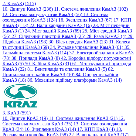
2. КамАЗ (1515)
10. Двигун КамАЗ (236)
11. Система живлення КамАЗ (102)
12. Система выпуску газів КамАЗ (56)
13. Система
охолодження КамАЗ (124)
16. Зчеплення КамАЗ (67)
17. КПП
КамАЗ (113)
22. Вали карданні КамАЗ (16)
23. Міст передній
КамАЗ (1)
24. Міст задній КамАЗ (69)
25. Міст средній КамАЗ
(56)
27. Сідельний пристрій КамАЗ (25)
28. Рама КамАЗ (4)
29.
Підвіска КамАЗ (198)
30. Вісь передня КамАЗ (23)
31. Колеса
та ступиці КамАЗ (59)
34. Рульове управління КамАЗ (61)
35.
Гальмівна система КамАЗ (114)
37. Електрообладнання КамАЗ
(78)
38. Прилади КамАЗ (8)
42. Коробка відбору потужностей
КамАЗ (5)
50. Кабіна КамАЗ (31)
61. Устаткування і приладдя
КамАЗ (22)
81. Вентиляція та опалення КамАЗ (5)
82.
Приналежності кабіни КамАЗ (10)
84. Оперення кабіни
КамАЗ (18)
86. Механізм підйому платформи КамАЗ (14)
3. КрАЗ (591)
10. Двигун КрАЗ (19)
11. Система живлення КрАЗ (21)
12.
Система выпуску газів КрАЗ (35)
13. Система охолодження
КрАЗ (34)
16. Зчеплення КрАЗ (14)
17. КПП КрАЗ (4)
18.
Роздавальна коробка КрАЗ (58)
22. Вали карданні КрАЗ (17)