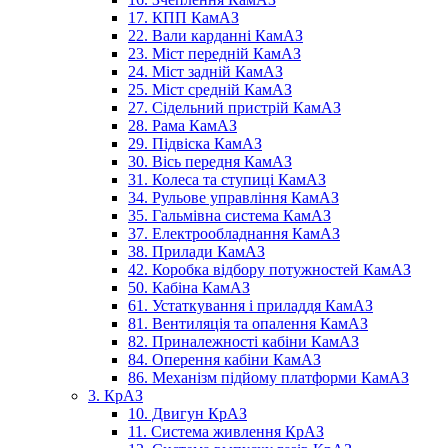
17. КПП КамАЗ
22. Вали карданні КамАЗ
23. Міст передній КамАЗ
24. Міст задній КамАЗ
25. Міст средній КамАЗ
27. Сідельний пристрій КамАЗ
28. Рама КамАЗ
29. Підвіска КамАЗ
30. Вісь передня КамАЗ
31. Колеса та ступиці КамАЗ
34. Рульове управління КамАЗ
35. Гальмівна система КамАЗ
37. Електрообладнання КамАЗ
38. Прилади КамАЗ
42. Коробка відбору потужностей КамАЗ
50. Кабіна КамАЗ
61. Устаткування і приладдя КамАЗ
81. Вентиляція та опалення КамАЗ
82. Приналежності кабіни КамАЗ
84. Оперення кабіни КамАЗ
86. Механізм підйому платформи КамАЗ
3. КрАЗ
10. Двигун КрАЗ
11. Система живлення КрАЗ