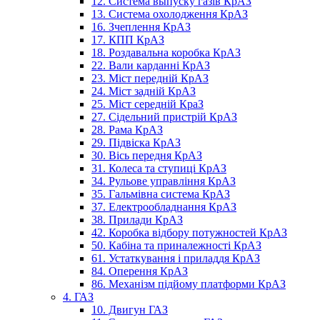
12. Система выпуску газів КрАЗ
13. Система охолодження КрАЗ
16. Зчеплення КрАЗ
17. КПП КрАЗ
18. Роздавальна коробка КрАЗ
22. Вали карданні КрАЗ
23. Міст передній КрАЗ
24. Міст задній КрАЗ
25. Міст середній КраЗ
27. Сідельний пристрій КрАЗ
28. Рама КрАЗ
29. Підвіска КрАЗ
30. Вісь передня КрАЗ
31. Колеса та ступиці КрАЗ
34. Рульове управління КрАЗ
35. Гальмівна система КрАЗ
37. Електрообладнання КрАЗ
38. Прилади КрАЗ
42. Коробка відбору потужностей КрАЗ
50. Кабіна та приналежності КрАЗ
61. Устаткування і приладдя КрАЗ
84. Оперення КрАЗ
86. Механізм підйому платформи КрАЗ
4. ГАЗ
10. Двигун ГАЗ