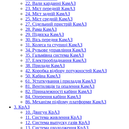
22. Вали карданні КамАЗ
23. Міст передній КамАЗ
24. Міст задній КамАЗ
25. Міст средній КамАЗ
27. Сідельний пристрій КамАЗ
28. Рама КамАЗ
29. Підвіска КамАЗ
30. Вісь передня КамАЗ
31. Колеса та ступиці КамАЗ
34. Рульове управління КамАЗ
35. Гальмівна система КамАЗ
37. Електрообладнання КамАЗ
38. Прилади КамАЗ
42. Коробка відбору потужностей КамАЗ
50. Кабіна КамАЗ
61. Устаткування і приладдя КамАЗ
81. Вентиляція та опалення КамАЗ
82. Приналежності кабіни КамАЗ
84. Оперення кабіни КамАЗ
86. Механізм підйому платформи КамАЗ
3. КрАЗ
10. Двигун КрАЗ
11. Система живлення КрАЗ
12. Система выпуску газів КрАЗ
13. Система охолодження КрАЗ