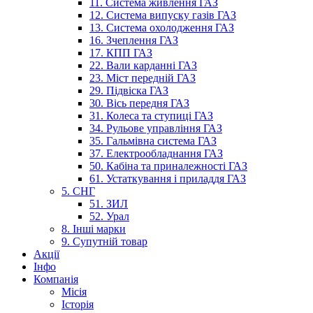
11. Система живлення ГАЗ
12. Система випуску газів ГАЗ
13. Система охолодження ГАЗ
16. Зчеплення ГАЗ
17. КПП ГАЗ
22. Вали карданні ГАЗ
23. Міст передній ГАЗ
29. Підвіска ГАЗ
30. Вісь передня ГАЗ
31. Колеса та ступиці ГАЗ
34. Рульове управління ГАЗ
35. Гальмівна система ГАЗ
37. Електрообладнання ГАЗ
50. Кабіна та приналежності ГАЗ
61. Устаткування і приладдя ГАЗ
5. СНГ
51. ЗИЛ
52. Урал
8. Інші марки
9. Супутній товар
Акції
Інфо
Компанія
Місія
Історія