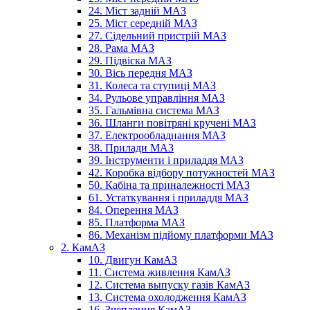
24. Міст задній МАЗ
25. Міст середній МАЗ
27. Сідельний пристрій МАЗ
28. Рама МАЗ
29. Підвіска МАЗ
30. Вісь передня МАЗ
31. Колеса та ступиці МАЗ
34. Рульове управління МАЗ
35. Гальмівна система МАЗ
36. Шланги повітряні кручені МАЗ
37. Електрообладнання МАЗ
38. Прилади МАЗ
39. Інструменти і приладдя МАЗ
42. Коробка відбору потужностей МАЗ
50. Кабіна та приналежності МАЗ
61. Устаткування і приладдя МАЗ
84. Оперення МАЗ
85. Платформа МАЗ
86. Механізм підйому платформи МАЗ
2. КамАЗ
10. Двигун КамАЗ
11. Система живлення КамАЗ
12. Система выпуску газів КамАЗ
13. Система охолодження КамАЗ
16. Зчеплення КамАЗ