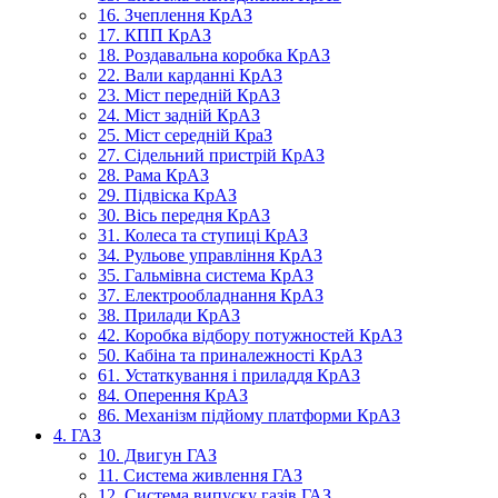
16. Зчеплення КрАЗ
17. КПП КрАЗ
18. Роздавальна коробка КрАЗ
22. Вали карданні КрАЗ
23. Міст передній КрАЗ
24. Міст задній КрАЗ
25. Міст середній КраЗ
27. Сідельний пристрій КрАЗ
28. Рама КрАЗ
29. Підвіска КрАЗ
30. Вісь передня КрАЗ
31. Колеса та ступиці КрАЗ
34. Рульове управління КрАЗ
35. Гальмівна система КрАЗ
37. Електрообладнання КрАЗ
38. Прилади КрАЗ
42. Коробка відбору потужностей КрАЗ
50. Кабіна та приналежності КрАЗ
61. Устаткування і приладдя КрАЗ
84. Оперення КрАЗ
86. Механізм підйому платформи КрАЗ
4. ГАЗ
10. Двигун ГАЗ
11. Система живлення ГАЗ
12. Система випуску газів ГАЗ