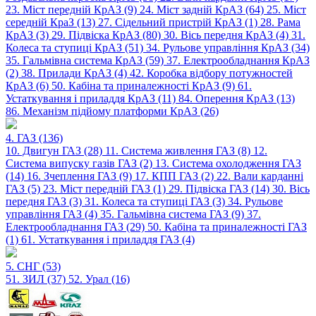
23. Міст передній КрАЗ (9)
24. Міст задній КрАЗ (64)
25. Міст
середній КраЗ (13)
27. Сідельний пристрій КрАЗ (1)
28. Рама
КрАЗ (3)
29. Підвіска КрАЗ (80)
30. Вісь передня КрАЗ (4)
31.
Колеса та ступиці КрАЗ (51)
34. Рульове управління КрАЗ (34)
35. Гальмівна система КрАЗ (59)
37. Електрообладнання КрАЗ
(2)
38. Прилади КрАЗ (4)
42. Коробка відбору потужностей
КрАЗ (6)
50. Кабіна та приналежності КрАЗ (9)
61.
Устаткування і приладдя КрАЗ (11)
84. Оперення КрАЗ (13)
86. Механізм підйому платформи КрАЗ (26)
4. ГАЗ (136)
10. Двигун ГАЗ (28)
11. Система живлення ГАЗ (8)
12.
Система випуску газів ГАЗ (2)
13. Система охолодження ГАЗ
(14)
16. Зчеплення ГАЗ (9)
17. КПП ГАЗ (2)
22. Вали карданні
ГАЗ (5)
23. Міст передній ГАЗ (1)
29. Підвіска ГАЗ (14)
30. Вісь
передня ГАЗ (3)
31. Колеса та ступиці ГАЗ (3)
34. Рульове
управління ГАЗ (4)
35. Гальмівна система ГАЗ (9)
37.
Електрообладнання ГАЗ (29)
50. Кабіна та приналежності ГАЗ
(1)
61. Устаткування і приладдя ГАЗ (4)
5. СНГ (53)
51. ЗИЛ (37)
52. Урал (16)